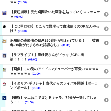
ｗｗ
(01:00)
【腹筋崩壊】見た瞬間吹いた画像を貼っていくスレｗｗｗ
ｗ
(01:00)
【にじ甲2026】ところで野球って魔法使うのOKなんやっ
け？
(01:00)
認知症の高齢者の資産260兆円が狙われている！ 「被害
者の8割がだまされた認識なし」
(01:00)
【ラブライブ！】降幡愛さんがドッキリGPに出
演！！！！
(01:00)
【画像】この兎のアイドルVチューバーが可愛いｗｗｗｗ
ｗｗｗｗｗｗ
(01:00)
【イタリア-ギリシャ】古代からのライバル関係【ポーラ
ンドボール】
(01:00)
【悲報】ヤニねこで抜けるキャラ、74%が一致してしま
う・・・
(01:00)