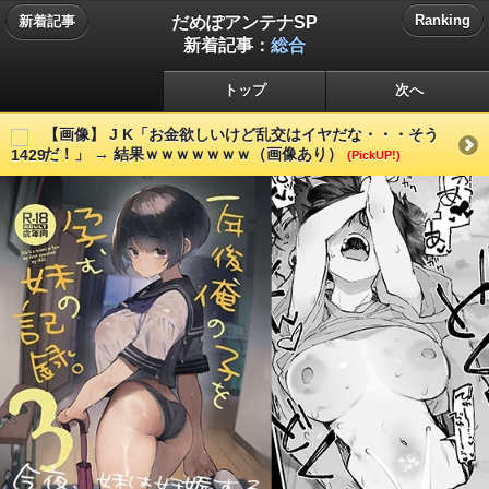
だめぽアンテナSP
Ranking
新着記事
新着記事：
総合
トップ
次へ
【画像】 J K「お金欲しいけど乱交はイヤだな・・・そう
だ！」 → 結果ｗｗｗｗｗｗｗ（画像あり）
(PickUP!)