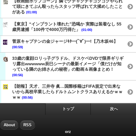
【映画館ポップコーン】隣でクチャクチャゴクゴクやられ
て頭にきてぶん殴ったらスタッフ呼ばれて大揉めしたこと
がある
(01:00)
【東京】“インプラント壊れた”恐喝か 実際は装着なし 55
歳男逮捕「100件で4000万円得た」
(01:00)
菅原キャプテンの金ジャージｷﾀ━(ﾟ∀ﾟ)━!【乃木坂46】
(00:59)
33歳の童顔ロリっ子グラドル、ドスケベDVDで限界ギリギ
リ露出wwwwww辰巳シーナの最新イメージ「僕だけが知
っている隣のお姉さんの秘密」の動画＆画像まとめ！
(00:56)
【朗報】天才、三井寺 眞…国際移籍はFIFA規定で出来な
いから高校卒業したらドルトムントクラスありえるかｗｗ
ｗｗ
(00:56)
トップ
次へ
About
RSS
orz