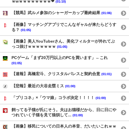
ｗwｗｗｗｗｗｗｗｗ❤
(01:10)
【競馬】武ルメ参加のシャーガーカップ最終結果
(01:06)
【画像】マッチングアプリでこんなギャルが来たらどうす
る？
(01:05)
【画像】美人YouTuberさん、美化フィルターが外れてぶ
っコ抜けｗｗｗｗｗｗｗ
(01:05)
PCゲーム「まず20万円以上のPCを買います」←これ
(01:05)
【速報】高橋宏斗、クリスタルパレスと契約合意
(01:01)
【悲報】最近の大谷走塁ミス
(01:00)
「プリコネ」×「ウマ娘」コラボ決定！！！！
(01:00)
飼ってる子猫が氏にそう。夫はお猫様だから、日に日にや
つれていく子猫を見て狼狽して...
(01:00)
【画像】移民についての日本人の本音、だいたいこれｗｗ