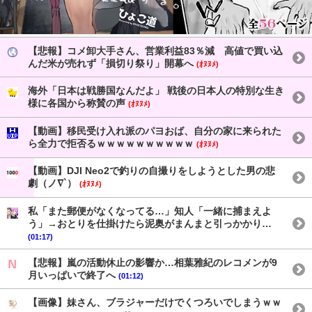
【悲報】コメ卸大手さん、営業利益83％減 高値で買い込
んだ米が売れず「損切り祭り」開幕へ
(ｵﾇﾇﾒ)
海外「日本は戦勝国なんだよ」 戦後の日本人の特別な生き
様に各国から称賛の声
(ｵﾇﾇﾒ)
【動画】移民受け入れ派のパヨおば、自分の家に来られた
ら全力で拒否るｗｗｗｗｗｗｗｗｗｗ
(ｵﾇﾇﾒ)
【動画】DJI Neo2で釣りの自撮りをしようとした男の悲
劇（ノ∇`）
(ｵﾇﾇﾒ)
私「また郵便がなくなってる…」知人「一緒に捕まえよ
う」→おとりを仕掛けたら泥奥がまんまと引っかかり…
(01:17)
【悲報】嵐の活動休止の影響か…相葉雅紀のレコメンが9
月いっぱいで終了へ
(01:12)
【画像】妹さん、ブラジャーだけでくつろいでしまうｗｗ