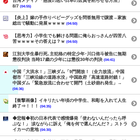
台湾メディア「態度の悪い日本の店員を黙らせる方法」
8/7
(04:55)
【炎上】嫁の手作りベビーグッズを問答無用で譲渡→家族
総出で騒動に発展ｗｗｗｗ
(04:50)
【思考力】小学生でも解ける問題に俺らおっさんが四苦八
苦ｗｗｗｗその答えは？ｗ
(04:50)
江別大学生暴行死､主犯格の特定少年･川口侑斗被告に無期
懲役判決 当時17歳の少年には懲役30年の判決
(04:41)
中国「大洪水！」三峡ダム「9門開放！（全力放流」中国
都市「三峡沿線の道路水没」中国政府「高速道路封鎖！」
中国ダム「緊急放流に合わせて開門（土砂崩れ発生」→
(04:36)
【衝撃画像】イキリたい年頃の中学生、和彫を入れて人生
終了⇒！！！
(04:35)
◆悲報◆初の日本代表で感情爆発「使わないんだったら呼
ぶな！」 涙ながらに訴え「俺を何で選んだんだ？」ストラ
イカーの意地
(04:30)