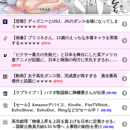
【悲報】ディズニーとUSJ、JKのダンス会場になってしま
うｗｗｗｗｗ
(ｵﾇﾇﾒ)
【画像】プリコネさん、12歳のえっちな水着キャラを実装
するｗｗｗｗｗ
(ｵﾇﾇﾒ)
「ピクサー最大の失敗だ」と日本を舞台にした某アメリカ
産アニメが話題に、日本と韓国の両方に失礼すぎるわ……
(ｵﾇﾇﾒ)
【動画】女子高生ダンス部、完成度が高すぎる 過去最高
傑作と話題にｗｗｗｗ
(ｵﾇﾇﾒ)
【ラブライブ！】ハマダ歌謡祭に降幡愛さんが出演
(05:00)
【セール】Amazonデバイス、Kindle、FireTVStick、
EchoShow、EchoDot、Ringなどがセール中！
(05:00)
高市総理「物価上昇を上回る賃上げを日本に定着させる」
→国家公務員月給3.51％増へ 人事院の勧告を受け
(05:00)