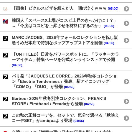
【画像】ピクルスピザを頼んだ人 咽び泣くｗｗｗ
(05:00)
韓国人「スペースX上場がコスピ上昇のきっかけに！？」
→「今度はコスピを上昇させる材料にするのか」
(05:00)
MARC JACOBS、2026年フォールコレクションを祝し阪
急うめだ本店で特別なポップアップストアを開催
(04:56)
【UNTITLED】日常をパワースポットに。「ラッキーカラ
ーアイテム」特集ページを公式オンラインストアで公開
(04:56)
パリ発「JACQUES LE CORRE」2026年秋冬コレクショ
ン「Electric Tenderness」発表、新アイコンバッグ
「COMO」「DUO」が登場
(04:56)
Barbour 2026年秋冬別注コレクション、FREAK’S
STORE / Firsthand / Freadaから登場
(04:56)
この秋の正解コーデを、セットで。気分で選べる「秋映え
コーデSET」がantiquaより登場
(04:56)