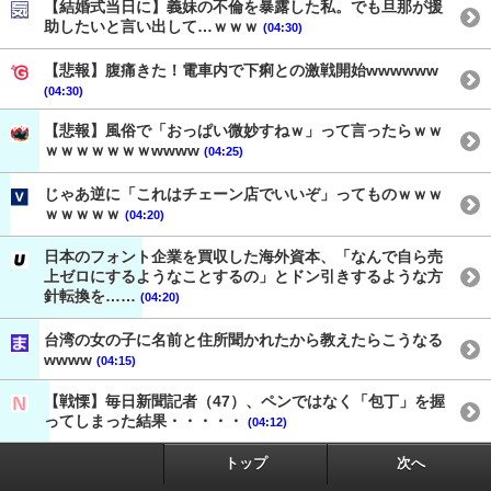
【結婚式当日に】義妹の不倫を暴露した私。でも旦那が援
助したいと言い出して…ｗｗｗ
(04:30)
【悲報】腹痛きた！電車内で下痢との激戦開始wwwwww
(04:30)
【悲報】風俗で「おっぱい微妙すねｗ」って言ったらｗｗ
ｗｗｗｗｗｗｗwwww
(04:25)
じゃあ逆に「これはチェーン店でいいぞ」ってものｗｗｗ
ｗｗｗｗｗ
(04:20)
日本のフォント企業を買収した海外資本、「なんで自ら売
上ゼロにするようなことするの」とドン引きするような方
針転換を……
(04:20)
台湾の女の子に名前と住所聞かれたから教えたらこうなる
wwww
(04:15)
【戦慄】毎日新聞記者（47）、ペンではなく「包丁」を握
ってしまった結果・・・・・
(04:12)
トップ
次へ