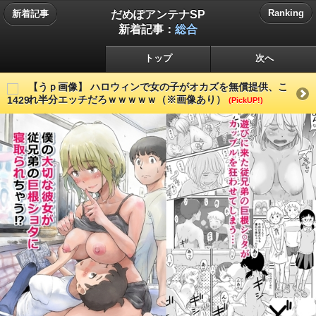
だめぽアンテナSP
Ranking
新着記事
新着記事：
総合
トップ
次へ
【うｐ画像】 ハロウィンで女の子がオカズを無償提供、こ
れ半分エッチだろｗｗｗｗｗ（※画像あり）
(PickUP!)