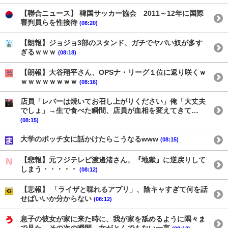
【聯合ニュース】 韓国サッカー協会 2011～12年に国際
審判員らを性接待
(08:20)
【朗報】ジョジョ3部のスタンド、ガチでヤバい奴が多す
ぎるｗｗｗ
(08:18)
【朗報】大谷翔平さん、OPSナ・リーグ１位に返り咲くｗ
ｗｗｗｗｗｗｗｗ
(08:16)
店員「レバーは焼いてお召し上がりください」俺「大丈夫
でしょ」→生で食べた瞬間、店員が血相を変えてきて…
(08:15)
大学のボッチ女に話かけたらこうなるwww
(08:15)
【悲報】元フジテレビ渡邊渚さん、『地獄』に逆戻りして
しまう・・・・・
(08:12)
【悲報】 「ライザと喋れるアプリ」、陰キャすぎて何を話
せばいいか分からない
(08:12)
息子の彼女が家に来た時に、我が家を舐めるように隅々ま
で見た。その次の瞬間、女がとんでもない一言