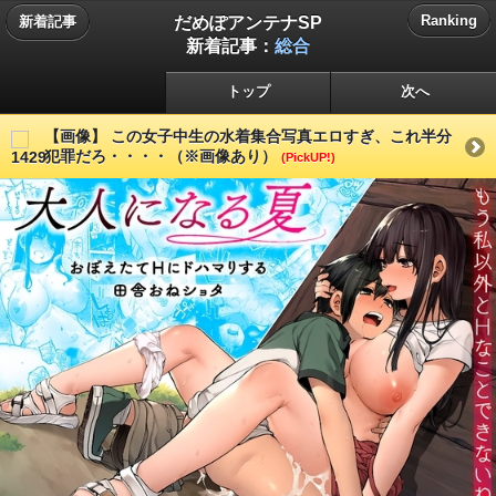
だめぽアンテナSP
Ranking
新着記事
新着記事：
総合
トップ
次へ
【画像】 この女子中生の水着集合写真エロすぎ、これ半分
犯罪だろ・・・・（※画像あり）
(PickUP!)