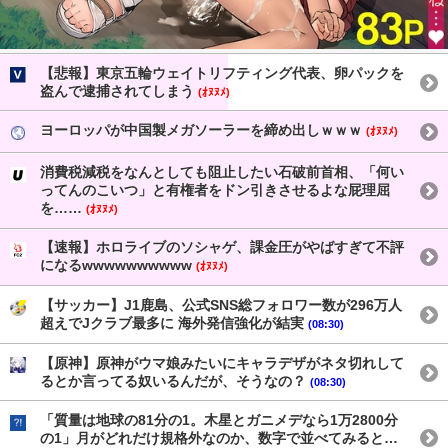
【悲報】東京五輪ウェイトリフティング代表、卵パックを
盗んで逮捕されてしまう
(ｵﾇﾇﾒ)
ヨーロッパが中国製メガソーラーを締め出しｗｗｗ
(ｵﾇﾇﾒ)
消費税減税をなんとしても阻止したい石破前首相、「何い
ってんのこいつ」と有権者をドン引きさせるよな屁理屈
を……
(ｵﾇﾇﾒ)
【速報】ホロライブのソシャゲ、課金圧がやばすぎて不評
になるwwwwwwwwww
(ｵﾇﾇﾒ)
【サッカー】J1鹿島、公式SNS総フォロワー数が296万人
超えでJクラブ最多に 海外発信強化が結実
(08:30)
【原神】原神がウマ娘みたいにキャラデザがネタ切れして
るとか言ってる奴いるんだが、そうなの？
(08:30)
「質量は地球の81分の1。木星とガニメデなら1万2800分
の1」月がどれだけ規格外なのか、数字で並べてみると…