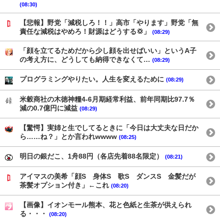
(08:30)
【悲報】野党「減税しろ！！」高市「やります」野党「無
責任な減税はやめろ！財源はどうする💢」
(08:29)
「顔を立てるためだから少し顔を出せばいい」というA子
の考え方に、どうしても納得できなくて…
(08:29)
プログラミングやりたい。人生を変えるために
(08:29)
米穀商社の木徳神糧4-6月期経常利益、前年同期比97.7％
減の0.7億円に減益
(08:29)
【驚愕】実姉と生でしてるときに「今日は大丈夫な日だか
ら……ね？」とか言われwwww
(08:25)
明日の銀だこ、1舟88円（各店先着88名限定）
(08:21)
アイマスの美希「顔S 身体S 歌S ダンスS 金髪だが
茶髪オプション付き」←これ
(08:20)
【画像】イオンモール熊本、花と色紙と生茶が供えられ
る・・・
(08:20)