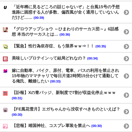
「近年稀に見るどころの話じゃないぞ」と台風15号の予想
進路に困惑する人が多数、偏西風が全く通用していないん
だけど……
(00:39)
『グロウアップショウ ～ひまわりのサーカス団～』6話感
想 本当のサーカスとは…
(00:36)
【緊急】性行為依存症、もう限界ｗｗ⇒！！
(00:35)
美味しいプロテインって結局どれなの？
(00:34)
嫁に自動車、バイク、原付、電車、バスの利用を禁止され
15年物のママチャリで毎日片道2時間15分かけて通勤して
る俺氏、離婚したい
(00:33)
【訃報】Xの青バッジ、新制度で7割が収益化停止ｗｗｗ
(00:31)
【FE風花雪月】エガちゃんから没収すべきものといえば？
(00:30)
【悲報】靖国神社、コスプレ軍装を禁止へ
(00:30)