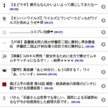
【まどマギ】廻天もなんかいよいよって感じしてきたなー
(00:29)
【モンハンワイルズ】ワイルズとワンピースどっちがワイ
ルズか決めようぜ🫵🤣
(00:27)
………………コスプレ治療❤
(00:27)
【JT杯】斎藤慎太郎八段が伊藤匠二冠に勝利し準決勝進
出 伊藤匠二冠はJT杯出場３回目で未だ勝利なし
(00:26)
【画像】120キロ男性「彼女作るために全力で痩せてムキ
ムキマッチョになるぞ！」→結果ｗｗｗｗ
(00:25)
【驚愕】風俗嬢「あと30分だ…もう1回する？」ワイ
「あ、いいっす」wwww
(00:25)
逃げ上手の若君 第16話 感想：絶体絶命の若様のピンチに
駆けつける信濃仮面！
(00:24)
パさん「石破さんは世界でも珍しい、国民による石破辞め
るなデモが自然発生した総理大臣です」
(00:24)