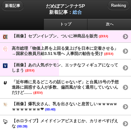
だめぽアンテナSP
Ranking
新着記事
新着記事：
総合
トップ
次へ
【画像】セブンイレブン、ついに神商品を販売
(ｵﾇﾇﾒ)
高市総理「物価上昇を上回る賃上げを日本に定着させる」
→国家公務員月給3.51％増へ 人事院の勧告を受け
(ｵﾇﾇﾒ)
【画像】あの人気ポケモン、エッチなフィギュアになって
しまう
(ｵﾇﾇﾒ)
「近年稀に見るどころの話じゃないぞ」と台風15号の予想
進路に困惑する人が多数、偏西風が全く通用していないん
だけど……
(ｵﾇﾇﾒ)
【画像】爆乳女さん、乳を出さないと息苦しいｗｗｗwｗ
ｗｗｗｗｗｗｗ❤
(00:40)
【ホロライブ】メイドインアビスまじか、カリオペすげえ
な
(00:39)