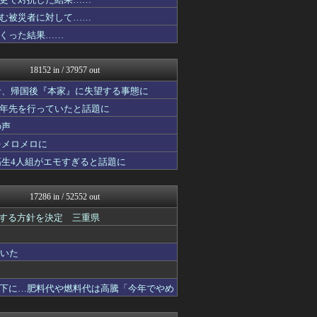
ファ板速報
ファ板速報
む被災者に対して……
ファ板速報
くった結果……
ファ板速報
ファ板速報
ファ板速報
18152 in / 37957 out
なんじぇいスタジアム＠なん...
もみあげチャ～シュ～
者、帰国後『本家』に失望する事態に
国難にあってもの申す！！
十年先を行っていたと話題に
櫻坂46まとめもり～
の声
かぞくちゃんねる
気団まとめ-噫無情-｜嫁・...
をメロメロに
ラビット速報
高生4人組がエモすぎると話題に
スマブラ屋さん | スマブ...
怒り新党～仕返し・復讐・修...
なんJ PRIDE
17286 in / 52552 out
ダイエット速報＠2ちゃんね...
VIPPER速報
表する方針を決定 三重県
キニ速
BIPブログ
ていた
なんじぇいスタジアム＠なん...
にゅーすアルー！
ポッカキット
下に…肥料代や燃料代は高騰「今年でやめ
おーるじゃんる
怒り新党～仕返し・復讐・修...