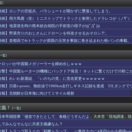
「消費税が下がっても値下げしません」
覧]
夏のボーナス平均額に世界が騒然！←「一部のエリートの話でしょ？...
動画】ロシアの空挺兵、パラシュートが開かずに墜落してしまう。
高い系女子落として顔採用しまくったらこうなるwww
いし、疲れたわ～」ワイ「ストレッチとか運動がいいよ」
動画】両方馬鹿（笑）ミニストップでトラックと衝突したドラレコが（ノ∇`）
神谷氏「食料品の減税は愚策」←じゃあ他にどんな経済対策があるん...
動画】地震発生時の熊本総合病院の手術室の様子が(((ﾟДﾟ)))
メン屋でにんにくを注文した人、真っ青なにんにくを出される
動画】野菜売りのおじさんにドローンを特攻させるおそロシア。
ドル、腋スジが大変なことになってるwwww
56キロ←こういう投手ってプロで育成難しいよな
動画】首都高で4tトラックが原因の玉突き事故に巻き込まれた軽バンの車載。
志さん、大勢の若いファンに囲まれてご満悦・・・
[一覧]
ーロッパが中国製メガソーラーを締め出しｗｗｗ
衝撃】中国製ルーター20機種にバックドア発見！ ネットに繋ぐだけで35秒ご
速報】れいわ新選組、「いのちの党」に党名変更ｗｗｗｗｗｗ
朗報】日産e-power、無給油で1980km走行しギネス記録を達成 55Lタンクでリ
速報】北朝鮮が日本海に向けてミサイル発射
主義！
[一覧]
日本帝国陸軍「侵攻できたとして、食糧どうすんだよ」大本営「現地調達」陸
んでみんなそんなに共産主義嫌なん？
悲報】トランプ肝入りの「戦艦トランプ」、一隻作るのに4兆円かかる模様www