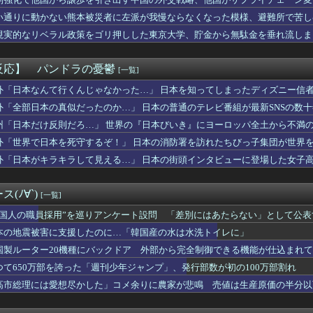
026 AUTUMN WINTER PRE ORDER」...
ブラッドショーファンに贈る、Desigualのニュースペーパ...
い通りに動かない熊本被災者に左派が我慢ならなくなった模様、避難所で苦し
roductsとFOOT INDUSTRYによる別...
現実的なリベラル政策をゴリ押しした東京大学、貯金から無駄金を垂れ流しま
2026年秋コレクションを発表 8月26日より新作アイテムを...
記念 乃木坂46 金川紗耶氏を26AW LOOKモデルに...
KとReebokが初のコラボレーション！名作「CLUB C...
反応】 パンドラの憂鬱
[一覧]
して負けたらそれを一生引きずる事になるって残酷すぎるよな
ラマのレ●プシーン、リアルすぎて今見ると完全にアウト
外「日本なんて行くんじゃなかった…」 日本を知ってしまったディズニー信
産業、「プチプチ株式会社」に社名変更 創業58年で [8/...
外「全部日本の真似だったのか…」 日本の普通のテレビ番組が最新SNSの数
バー＆OGがラヴィット出演へ！！！
州「日本だけ反則だろ…」 世界の『日本びいき』にヨーロッパ全土から不満
を切り出されている。俺がネトゲしすぎて全くかまわなかったのが原...
婚記念日に行為拒否された理由がコレwwww旦那の「アル中」生活...
外「世界で日本を死守するぞ！」 日本の消防署を訪れたちびっ子集団が世界
室外機、限界突破ｗｗｗｗｗｗｗ （※画像あり）
外「日本がキラキラして見える…」 日本の街頭インタビューに登場した女子
場「店内放送でお探しものがありましたらお気軽に近くの従業員へお...
どもの騒がしさ
、秋田県に2兆円の投資ｗｗｗｗｗｗｗｗｗ
(ﾉ∀`)
[一覧]
のに月１億稼ぐ嬢、発見される
苗、殺されることに怯え始める
外国人の職員採用”を巡りアンケート設問 「差別にはあたらない」として公
イク画像を投稿するも見た目が汚らしいとネットの女性たちから批判...
本の地震被害に支援したのに…「韓国産の水は水洗トイレに」
グ竹山、目の前で嫁を寝取られてて草wwwww
国製ルーター20機種にバックドア 外部から完全制御できる機能が仕込まれ
士さん、打者としていまいちだった理由が判明ｗｗｗｗｗｗｗｗｗｗｗ
爆を二度と使わせてはならない」→「もちろん中国の核も非難する？...
つて650万部を誇った「週刊少年ジャンプ」、発行部数が初の100万部割れ
美女のトイレ盗撮してたらマ○コから精液出てきたんだが…」（動画...
高市総理には愛想尽かした」コメ余りに農家が悲鳴 売値は生産原価の半分以
韓国防衛に短距離戦術核を検討※韓国談
」農家も
注意の仕方