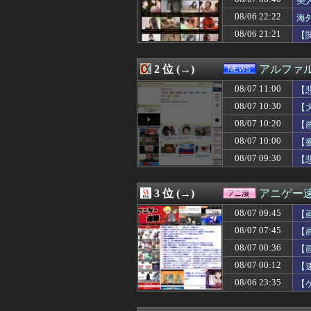
美
08/07 11:12
【正論】ナイナ
08/06 22:22
海
08/07 11:12
【衝撃】最近の若
08/06 21:21
08/07 11:12
浮気相手との性行
【
08/07 11:12
Amazon、汗
08/07 11:11
【NBA】カーメ
2 位 (→)
アルファ
08/07 11:10
ダルビッシュ有
08/07 11:10
【速報】外人の医
08/07 11:00
【
08/07 11:09
【夢が叶う】桃鈴ね
08/07 10:30
【
08/07 11:09
【動画】エ♡チ
08/07 11:08
【画像あり】ジ
08/07 10:20
【画
08/07 11:08
【動画】中国の
08/07 10:00
【
08/07 11:05
【悲報】人気配
08/07 09:30
【
08/07 11:05
【画像】むちむ
08/07 11:05
【画像】生活保護
08/07 11:05
リゼロ初めて見
3 位 (→)
アニゲー
08/07 11:05
【悲報】週間少年
08/07 11:04
アメリカ「ヤニ
08/07 09:45
【画
08/07 11:03
青葉坂46さん、
08/07 07:45
【
08/07 11:03
全員小学4年のロ
た
08/07 11:02
08/07 00:36
ガンダムエースが
【
08/07 11:02
ロッテ毛利海大、vs
08/07 00:12
【
08/07 11:01
【悲報】ホリエ
08/06 23:35
【
08/07 11:01
“外国人の職員採
08/07 11:01
【ウマ娘】世間
08/07 11:00
従姉妹の娘が「