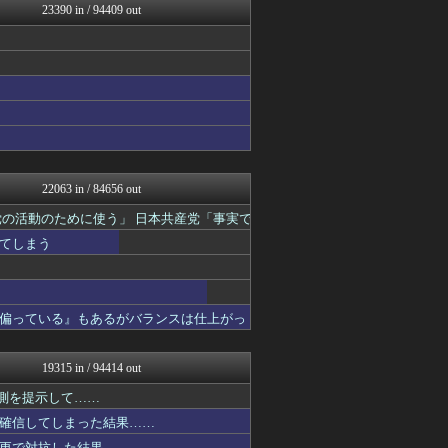
23390 in / 94409 out
アルファルファモザイク＠ネ...
アナきゃぷ速報
ゲーム実況者速報＠YouT...
渡る世間はキチばかり - ...
修羅場ライフ速報
ほんわかMkⅡ
日刊やきう速報
VTuberNews
モナニュース
乃木通 乃木坂46櫻坂46...
22063 in / 84656 out
すまいる(^-^)ぶろぐ
みそパンNEWS
の活動のために使う」 日本共産党「事実で
修羅の華-家庭・生活まとめ
てしまう
MLB NEWS@まとめ
常識的に考えた
韓国ニュース反応まとめ
ニチカン！
偏っている』もあるがバランスは仕上がっ
ファ板速報
坂道情報通～乃木坂46まと...
ガジェット2ch
19315 in / 94414 out
怒り新党～仕返し・復讐・修...
素敵な鬼女様
予測を提示して……
怒り新党～仕返し・復讐・修...
確信してしまった結果……
ファ板速報
更で対抗した結果……