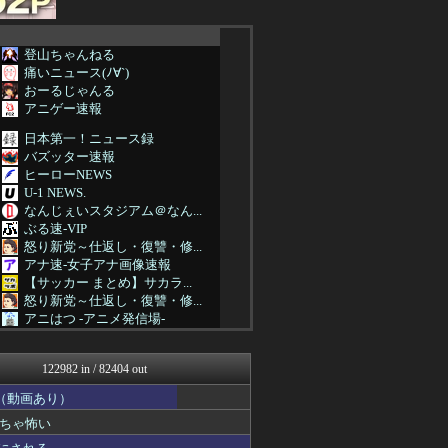
登山ちゃんねる
痛いニュース(ﾉ∀`)
おーるじゃんる
アニゲー速報
日本第一！ニュース録
バズッター速報
ヒーローNEWS
U-1 NEWS.
なんじぇいスタジアム＠なん...
ぶる速-VIP
怒り新党～仕返し・復讐・修...
アナ速‐女子アナ画像速報
【サッカー まとめ】サカラ...
怒り新党～仕返し・復讐・修...
アニはつ -アニメ発信場-
軍事・ミリタリー速報☆彡
なんJ PRIDE
122982 in / 82404 out
おーるじゃんる
鷹速@ホークスまとめブログ
（動画あり）
QQQ(海外の反応)
ちゃ怖い
まとめCUP
ダイエット速報＠2ちゃんね...