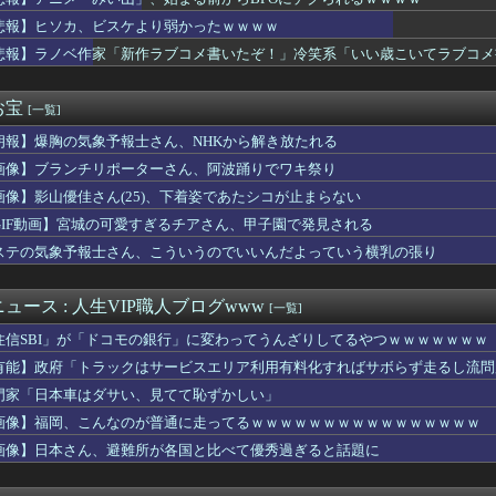
ライ捕るの難しすぎじゃね？
ん、ミスでSEEDをパンクさせてしまう…
悲報】ヒソカ、ビスケより弱かったｗｗｗｗ
隆とルイス・アラエスの指標が完全に真逆 → 「予想通りの結果」...
悲報】ラノベ作家「新作ラブコメ書いたぞ！」冷笑系「いい歳こいてラブコメ
、お泊まり不倫愛
人軍第○代4番打者』←これほど意味不明な称号ってないよな
2011～12年に外国人審判員・監督官ら10数人を性接待（W...
お宝
[一覧]
幸せ？」旦那「お前もそう思うだろ？」→その返事が忘れられず、後...
朗報】爆胸の気象予報士さん、NHKから解き放たれる
ダムの河了貂、覚醒する
円安を阻止するために日米の通貨当局が実施した為替介入は｢一時し...
画像】ブランチリポーターさん、阿波踊りでワキ祭り
花キャスターの巨乳とクビレが凄すぎる
画像】影山優佳さん(25)、下着姿であたシコが止まらない
ったもので自分の国に戻ってからも使い続けてるものってある？」
Pにハマりすぎた結果ｗｗｗｗｗｗｗｗｗｗwwww
GIF動画】宮城の可愛すぎるチアさん、甲子園で発見される
キャラ多過ぎ問題ｗｗ
ステの気象予報士さん、こういうのでいいんだよっていう横乳の張り
アニメタイトルの凄い法則」に気付いたｗｗｗｗこの法則は…凄すぎ...
セイ漫画で知ってあこがれてたの
盗塁阻止率 .217で、12球団13人中12位（8月5日現...
ュース : 人生VIP職人ブログwww
[一覧]
りすぎだ」中村敬斗、ランス残留の可能性を会長が示唆！移籍金が交...
住信SBI」が「ドコモの銀行」に変わってうんざりしてるやつｗｗｗｗｗｗｗ
、お前ら的に何点？ 【Pickup07092044】
ゲッティ、野菜サラダ←ここに１品加えて最強しろ
有能】政府「トラックはサービスエリア利用有料化すればサボらず走るし流問
コのアニオタ、爆乳ｗｗｗ
門家「日本車はダサい、見てて恥ずかしい」
那飲みに行く
画像】福岡、こんなのが普通に走ってるｗｗｗｗｗｗｗｗｗｗｗｗｗｗｗｗ
修学旅行は無料化するべき。体験格差を放置するのか」←これｗｗｗ...
資家・桐谷さん大腸がんに「もっとお金使って遊べばよかった」
画像】日本さん、避難所が各国と比べて優秀過ぎると話題に
体「非核三原則見直し論は許すわけにいかない」 ネット「議論すら...
払うのはおかしい」と言い出した。その理由を聞いて思わず耳を疑っ...