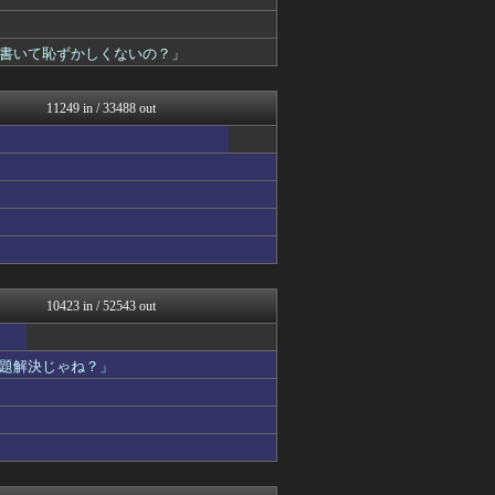
ファイターズ王国＠日ハムま...
パチンコ・パチスロ.com
Red4 海外の反応まとめ
書いて恥ずかしくないの？」
なんJ（まとめては）いかん...
なんじぇいスタジアム＠なん...
もえるあじあ(･∀･)
11249 in / 33488 out
修羅場ハザード -復讐・D...
漫画まとめ速報
日本第一！ニュース録
アナ速‐女子アナ画像速報
まるっと翻訳
バズッター速報
ゲーム魔人
デジタルニューススレッド
ねこのあまやどり
ベイスターズNEWS
10423 in / 52543 out
NO FOOTY NO L...
アルファルファモザイク＠ネ...
なんじぇいスタジアム＠なん...
題解決じゃね？」
じわ速 芸能ニュースまとめ
怒り新党～仕返し・復讐・修...
NEWSぽけまとめーる
なんJ PRIDE
モナニュース
鬼女の宅配便 - 修羅場・...