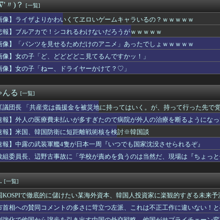
∇'〃)？
[一覧]
eエンジニア「AIで仕事は楽になった。でも、つまらなくなった...
 セクシーノースリーブ！！
画像】ライザよりかわいくてヱロいゲームキャラいるの？ｗｗｗｗｗ
たかがゲームやってるだけでなぜ大金を稼げると思っているのか？
悲報】ブルアカで！シコれるわけないだろうがｗｗｗｗｗ
ない病気で障害年金1級になった私。だが母に姪へのプレゼントを強...
くて里帰りできない私に義母達が義実家に来るよう勧めてくる。3D...
画像】「パンツを見せるためだけのアニメ」あったでしょｗｗｗｗｗ
、HP、NEC、ASUSなどのノートパソコンがセール中！
画像】女の子「ど、どどどどこ見てるんですかッ！」
山田のユニフォームが話題沸騰！称賛続々 「涼しそう」「熱中症対...
画像】女の子「ねー、ドライヤーかけて？♡」
ogle Play「選抜！推しナイン発表会」出演者発表！『...
党・寺本けんた「災害募金に関するデマを流す人は被災地への支援を...
の『下半身』ガチでエグいって・・・
ゃんる
[一覧]
精神科に通院中で生活保護を受けてます。妻に酷いことばかりしたの...
熊本県警がXで注意喚起 「泥酔者」通報頻発、これは地震被害の影...
区議団長 「共産党は義援金を被災地に持ってはいく。が、持って行った先で党
別して実家に戻った私に弟嫁が「男の子だったらあげますよ☆」と妊...
ありません」
速報】外人の医療費未払いが多すぎたので病院が外人の治療を断るようになっ
.233 OPS.685 12年契約 残り8年
宮古島沖で世界2例目・日本初記録の「コモレビアゴアマダイ」発見
速報】米国、韓国防衛に短距離戦術核を検討※韓国談
の最下位等級の橋がヤバすぎる…上はバス、下は散歩道」→「地方自...
速報】中露の武装軍艦4隻が日本一周『いつでも国家沈没させられるぞ』
「日本のガソリンスタンド、ここまでやるのか…」
教組委員長、辺野古事故に「学校が責めを負うのは当然だ、現場は『ちょっと
サロン教えてくれよ
る」
、本日の｢タダイマ！｣に生出演！！！【乃木坂46】
n、汗が飛び散る灼熱の「マンガ毎週末セール（50%還元）」を...
.
[一覧]
ない居酒屋で友人がトイレに籠もってしまった。他の客が我慢の限界...
ーターホールでは遊ばせないでください」私「うちの子じゃないんで...
国KOSPIで徹底的に儲けたい某海外資本、韓国人投資家に楽観的すぎる未来
意味分かるならプラス
市首相への賛同コメントの多さに苛立つ左派、これは不正工作に違いない！と
ュアルアウトドアブランド「MADDEN（メデン）」のポップアッ...
制強化で他国から譲歩を引き出す中国の外交戦略、他国がサプライチェーン変