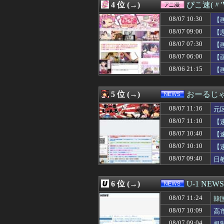
4 位 (→)
ぴこ速(〃'
08/07 11:00
【悲報】Googl
08/07 11:00
宮﨑あずさアナ
08/07 10:30
【
08/07 11:00
Vチューバーは
08/07 09:00
【
08/07 11:00
生涯治るかわから
08/07 07:30
08/07 11:00
【中編】実家が遠
【
08/07 11:00
【セール】Dell
08/07 06:00
【
08/07 11:00
【高校野球】青森
08/06 21:15
【
08/07 11:00
【VTuber】Go
08/07 11:00
【熊本地震】共産
08/07 11:00
影山優佳の最新
5 位 (→)
おーるじ
08/07 11:00
44歳無職です。
08/07 11:00
「深酒を控えて」
08/07 11:16
元
08/07 11:00
【1/2】夫と死
は
08/07 11:10
【
08/07 11:00
ムーキーベッツ 打率
08/07 10:40
08/07 11:00
【魚】琉球大、
【
08/07 11:00
韓国人「撤去対象
08/07 10:10
【
08/07 11:00
【朗報】韓国人
08/07 09:40
日
08/07 11:00
おすすめの脱毛
て
08/07 10:59
一ノ瀬美空ちゃん
08/07 10:59
【朗報】Amazo
6 位 (→)
U-1 NEWS
08/07 10:57
トイレが一つしか
08/07 10:57
管理会社「エレベ
08/07 11:24
韓
08/07 10:57
この若者言葉の
08/07 10:09
高
08/07 10:56
アメリカ発のカジ
08/07 09:04
規