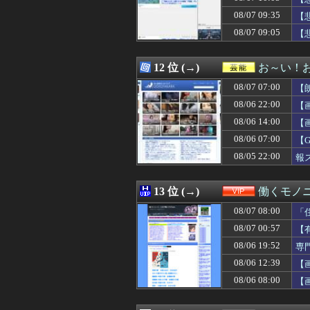
08/07 10:30
ナイターってフ
08/07 09:35
08/07 10:30
パチンコ配信者さ
【
08/07 10:30
【MLB】村上宗
08/07 09:05
【
08/07 10:29
巨人・高梨雄平
08/07 10:29
【謎】『読売巨
08/07 10:29
韓国サッカー協会 
12 位 (→)
お～い！
08/07 10:29
私「私と結婚して
08/07 07:00
【
08/07 10:29
【朗報】キング
08/07 10:29
岸田文雄元首相､
08/06 22:00
【
08/07 10:28
【画像】今井春
08/06 14:00
【
08/07 10:26
海外「日本で買
08/06 07:00
08/07 10:25
【驚愕】風俗で3
【
08/07 10:25
CV石川由依、良
08/05 22:00
報
08/07 10:23
【衝撃】「売れる
08/07 10:22
米沢りかのエッ
08/07 10:20
DeNA・松尾汐恩、
13 位 (→)
働くモノニ
08/07 10:20
フランス人「欲張
08/07 08:00
「
08/07 10:20
【画像】この女の子
08/07 10:20
ナポリタンスパ
08/07 00:57
【
08/07 10:19
【画像】メキシ
08/06 19:52
専
08/07 10:18
私の誕生日に旦
08/06 12:39
【
08/07 10:18
【衝撃】保護者「
08/07 10:16
総資産7億円投
08/06 08:00
【
08/07 10:16
【国防】被爆者団
08/07 10:15
母が「学費を親が