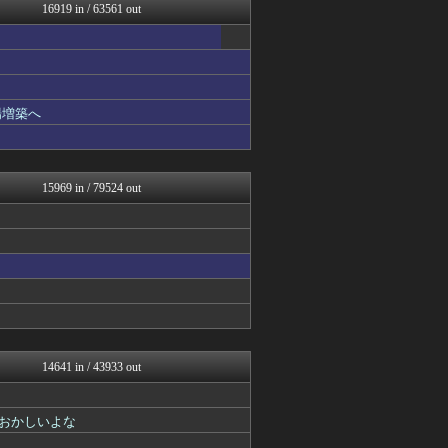
ゴールデンタイムズ
16919 in / 63561 out
おうち速報
怒り新党～仕返し・復讐・修...
鬼女はみた -修羅場・恋愛...
うしみつ-5chまとめ-
【サッカー まとめ】サカラ...
わんこーる速報！
場増築へ
子育てちゃんねる
まとめたニュース
不思議.net - 5ch...
筋肉速報
15969 in / 79524 out
いたしん！
浮気ちゃんねる
なんJ PRIDE
気団談
はろわるど
気団まとめ-噫無情-｜嫁・...
アルファルファモザイク＠ネ...
オーバージョイド！
ぴこ速(〃'∇'〃)？
あらまめ2ch
14641 in / 43933 out
ハロン棒ch
ああ言えばForYou
原神速報 | GENSHI...
おかしいよな
PlaySphere | ...