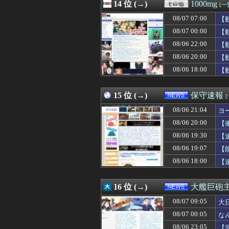
08/07 10:15
14 位 (→)
街の弁当屋さん
1000mg
[一
08/07 10:15
日本の大手企業の
08/07 07:00
【
08/07 10:15
ワイ人事、意識
08/07 10:13
08/07 00:00
マッマ「体が痛
【
08/07 10:12
【物議】参政党・
08/06 22:00
【
08/07 10:12
【画像】 ラー
08/06 20:00
【
08/07 10:11
【画像】現役アイ
08/07 10:10
高卒左腕で最速1
08/06 18:00
【
08/07 10:10
【画像】松本人
15 位 (→)
保守速報
08/06 21:04
ヨ
08/06 20:00
【
08/06 19:30
【
08/06 19:07
【
08/06 18:00
【
16 位 (→)
大艦巨砲
08/07 09:05
大
08/07 00:05
な
08/06 23:05
【