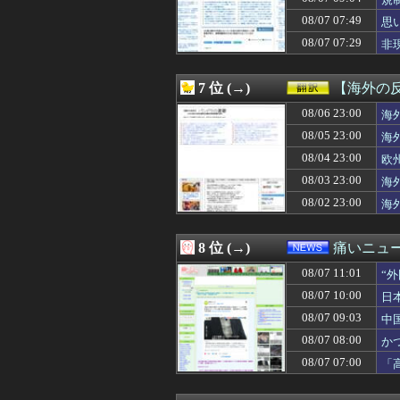
08/07 10:56
ナノ・ユニバース、「2
08/07 10:56
すべてのキャリー・
08/07 07:49
思
08/07 10:56
City Ambient P
08/07 07:29
非
08/07 10:56
STACCATO、
08/07 10:56
rienda 20周年
08/07 10:56
GLOBAL WOR
7 位 (→)
【海外の
08/07 10:55
高校野球でミス
08/07 10:55
08/06 23:00
【動画】昔のド
海
08/07 10:55
「プチプチ」の川上
08/05 23:00
海
08/07 10:52
【櫻坂46】メン
08/04 23:00
欧
08/07 10:50
嫁からマジで離婚
08/07 10:50
【問題山積み】結
08/03 23:00
海
08/07 10:50
【悲報】隣家の
08/02 23:00
海
08/07 10:47
某ガチャガチャ売
08/07 10:47
ラジオ体操の子
08/07 10:46
【朗報】アラブ
8 位 (→)
痛いニュース
08/07 10:44
【朗報】学生な
08/07 11:01
08/07 10:43
【画像】高市早
“
08/07 10:42
長瀬智也さん、バ
08/07 10:00
日
08/07 10:41
【画像】カンニン
08/07 09:03
中
08/07 10:40
【朗報】杉谷拳
08/07 10:40
エッセイスト「原
08/07 08:00
か
08/07 10:40
盗撮魔「大学一の
08/07 07:00
「
08/07 10:40
【速報】米国、
る
08/07 10:39
年上の部下への