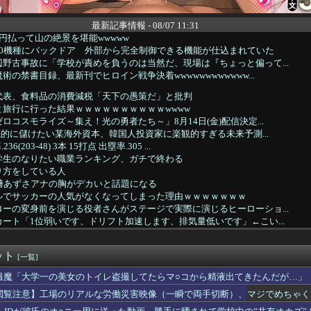
最新記事情報 - 08/07 11:31
円払って山の絶景を堪能wwwww
20機種にバックドア 外部から完全制御できる機能が仕込まれていた
野古事故に「学校が責めを負うのは当然だ、現場は『ちょっと偏って...
の禁書目録、最新刊でヒロイン戦争決着wwwwwwwwwwww...
代表、食料品の消費減税「天下の愚策だ」と批判
旅行に行った結果ｗｗｗｗｗｗｗｗｗｗwwww
ロコスモライズ～集え！光の勇者たち～」8月14日(金)配信決定...
徹底的に儲けたい某海外資本、韓国人投資家に楽観的すぎる未来予測...
6(203-48) 3本 15打点 出塁率.305 ...
学生のなりたい職業ランキング、ガチで終わる
り方をしている人
﨑あずさアナの胸がデカいと話題になる
ルでサッカーの人気がなくなってしまった理由ｗｗｗｗｗｗｗ
ーの変身前を演じる役者さんがステージで実際に演じるヒーローショ...
ート「1位弱いです、ドリフト加速します、排気量低いです」←こい...
自律型ティルトローター攻撃ドローンのコンセプトで衝撃を与える...
上選手「過度な撮影制限はやめて欲しい、私のお尻は問題ない」
ット
産党は義援金を被災地に持ってはいく。が、持って行った先で党の活...
[一覧]
山田のユニフォームが話題沸騰「涼しそう」「熱中症対策では」「T...
撮魔「大学一の美女のトイレ盗撮してたらマ○コから精液出てきたんだが…」
残されたアライグマ、パドルボードで救助されて人の脚の下に潜り込...
閲覧注意】工場のリアルな労働災害映像（一瞬で両手切断）、マジでめちゃく
る女友達に聞いたら実技実習があるらしい→こうなるwww
与える。『顔』『性格』『体型』に200ポイントを振り分けよ」←...