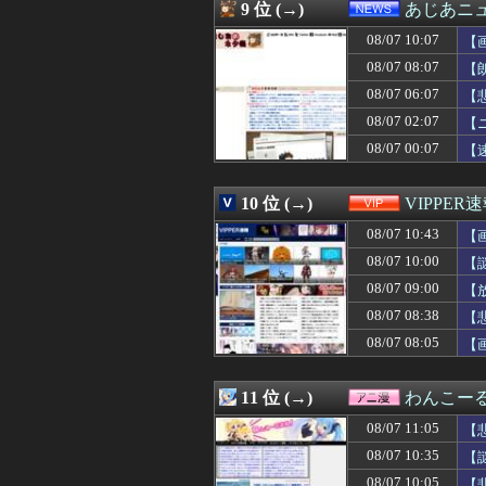
08/07 10:39
【悲報】町のお弁
9 位 (→)
あじあニ
08/07 10:39
保険屋のおばちゃ
08/07 10:07
08/07 10:39
カルティエ
【
08/07 10:39
友人の親が営む店
08/07 08:07
【
08/07 10:39
【画像】ヤバす
08/07 06:07
【
08/07 10:36
【悲報】財務省、
08/07 10:35
【謎】RPGの敵
08/07 02:07
【
08/07 10:35
先生から電話があ
08/07 00:07
【
08/07 10:35
中国にて、誰も欲
08/07 10:35
【画像】見せブ
08/07 10:34
【女子バレー】1
10 位 (→)
VIPPER
08/07 10:33
SHEINのブラ
08/07 10:43
【
08/07 10:32
不倫相手(男)の
08/07 10:31
西武ファンなん
08/07 10:00
【
08/07 10:31
彼女が失踪して
08/07 09:00
【
08/07 10:31
海外の反応：韓
08/07 10:30
08/07 08:38
【修羅場】嫁友が
【
08/07 10:30
【大論争】イン
08/07 08:05
【
08/07 10:30
嫁は本当にいい女
08/07 10:30
【画像】ライザ
08/07 10:30
【悲報】保護者
11 位 (→)
わんこー
08/07 10:30
高杉騎手、今週
08/07 11:05
【
08/07 10:30
【ドラゴンボー
08/07 10:30
【崩壊スターレイ
08/07 10:35
【
08/07 10:30
[バンダイナムコH
08/07 10:05
【