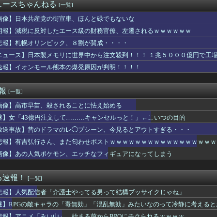
当屋さん「申し訳ないが消費税1%になったらその分商品代を値上げ...
ュースちゃんねる
[一覧]
んが苦手。用事あって家に来てもらったらずっと自分の話ばかり3,...
画像】日本共産党の街宣車、ほんと碌でもないな
で車を購入しただけなのに、友人から「裏切った」と責められるよう...
朗報】減税に反対したエース級の財務官僚、左遷されるｗｗｗｗｗｗ
ぎるペアルック、発見されるｗｗｗwｗｗｗｗｗｗｗｗｗ
悲報】札幌オリンピック、８割が賛成・・・・
大型連休中の為替介入額がとんでもないことに！これって俺たちの税...
キャラの「毒無効」「混乱無効」みたいなのって冷静に考えるとおか...
ニュース】日本製メモリに世界中から注文殺到！！！ １兆５０００億円で工
ったんだけど、「～とか～」「～とか考えて～」と何度も言ってたの...
速報】イオンモール熊本の爆発原因が判明！！！！
しがらないEVを「売れたこと」にして補助金を騙し取る事案が横行...
ラ、流行る！！！！！⇒ｗｗ
85センチ・木村沙織、息子に「高い高い」求められ衝撃展開激白 ...
速報
[一覧]
のレビューで画像有りのフィルタ使うと素人のおっぱい見放題ｗｗｗ...
画像】高市早苗、殺されることに怯え始める
「心」を完全に掴んだ私、こうなってしまう・・・
やが まだイケるか？言うてそこまで深刻な状況ちゃうよな？
謎】女「43億円注文して………キャンセルっと！」←こいつの目的
4年になるんだけど
放送事故】昔のドラマのレ◯プシーン、今見るとアウトすぎる・・・
国サッカー協会、国際審判員らを性接待
「浮気相手にして」→オレが応じないと嘘言いふらしやがった結果ｗ...
悲報】有吉弘行さん、また匂わせポストｗｗｗｗｗｗｗｗｗｗｗｗｗｗｗｗｗ
ドネシア人高校生の甲子園始球式は「国際交流」か「政治利用」か
画像】あの人気ポケモン、エッチなフィギュアになってしまう
ですごく美人。しかしエリートイケメンとの度重なるウワキ。そして...
よりかわいくてヱロいゲームキャラいるの？ｗｗｗｗｗ
「修学旅行は無料化するべき。体験格差を放置するのか」←これ
る速報！
[一覧]
も騎乗なし
悲報】人気配信者「介護士やってる男って結構ブッサイクじゃね」
ル】カカロット、唐突に独身煽りを初めてしまう…
ル】4.7ってちょうどオンパロスカレンダーの謎の印の日にリリー...
謎】RPGの敵キャラの「毒無効」「混乱無効」みたいなのって冷静に考えると
D]2027年3月期 第1四半期 決算関連資料公開。上期業績...
悲報】アニメ「みい山」、始まる前からBPOにチクられるｗｗｗｗ