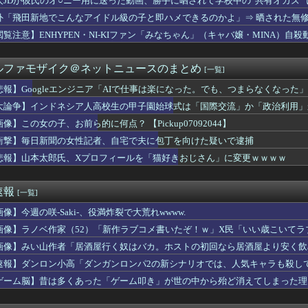
人JDが彼氏のオ○ニー用に送った動画、勝手に晒されて学校中の”共有オカズ”
イ岡村に世の夫たちが『大共感』してしまうｗｗｗｗｗｗｗｗ
外「飛田新地でこんなアイドル級の子と即ハメできるのかよ」⇒ 晒された無
者がヤバすぎるｗｗｗｗ退職まで2週間を切った後輩くん、やりたい...
為時間→3時間、嫁との性行為時間→15分wwwwwwwww
閲覧注意】ENHYPEN・NI-KIファン「みなちゃん」（キャバ嬢・MINA）自殺
が飛び散る灼熱の「マンガ毎週末セール（50%還元）」を開催！
ロ・アンソニーの2年前のブランソンの減額に対する発言が掘り返さ...
ルファモザイク＠ネットニュースのまとめ
[一覧]
さん、完全に忘れられる
療費未払いが多すぎたので病院が外人の治療を断るようになってしま...
悲報】Googleエンジニア「AIで仕事は楽になった。でも、つまらなくなった」
ね 1st Live 「花咲く＊ねねねねねねねね超開花！」！...
大論争】インドネシア人高校生の甲子園始球式は「国際交流」か「政治利用」
な格好の女の子、カードが拾えなくて詰むｗｗｗｗｗｗｗ
ャグラーってここまでやらないと勝てないんだよな
像】この女の子、お前ら的に何点？ 【Pickup07092044】
電動バイクが発火炎上
衝撃】毎日新聞の女性記者、自宅で夫に包丁を向けた疑いで逮捕
信者「介護士やってる男って結構ブッサイクじゃね」
悲報】山本太郎氏、Xプロフィールを「猫好きおじさん」に変更ｗｗｗｗ
ち女子バレーボール選手さん、マジで脱いでしまうｗｗｗｗｗｗｗ
女「これが私の今月の家計簿です。これのどこが“いい思い”してる...
てるんだけど別に主人公うざくなくね？
速報
[一覧]
ジャンプのグッズ(43億円分)を注文し全てキャンセルした女逮捕...
ねこは黒人をネコ娘にして黒人差別を描いた社会派アニメだ」
像】今週の咲-Saki-、役満炸裂で大荒れwwww.
ついに大変なことが発覚する・・・
画像】ラノベ作家（52）「新作ラブコメ書いたぞ！ｗ」X民「いい歳こいて
リコンアイドル。これ開いたやつはロリコン確定 ｗｗｗｗ
れｗと話題に
謝罪…人気カード付録で2026年9月号が全国的に入手困難に
画像】みい山作者「居酒屋行く奴はバカ。ホストの初回なら居酒屋より安く飲
西武0.92 vsその他7.41
速報】ダンロン小高「ダンガンロンパ2の新シナリオでは、人気キャラも殺し
モン、ひろゆきの嫁にブチギレｗｗｗｗｗ
ゲーム脳】昔は多くあった「ゲーム叩き」が世の中から殆ど消えてしまった理由ww
用”を巡りアンケート設問 「差別にはあたらない」として公表する...
じゃなんか小さくてかわいい奴が流行ってるらしいな？
ワイニートのジッジ（金持ち）」にやたら会いに来る理由ｗｗｗｗｗ