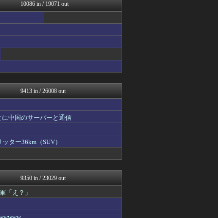
かせまと！
10086 in / 19071 out
海外さんいらっしゃい 海外...
まとめCUP
ダイエット速報＠2ちゃんね...
NEWSまとめもりー｜2c...
ゴールデンタイムズ
BIPブログ
なんじぇいスタジアム＠なん...
スコールちゃんねる｜２ちゃ...
9413 in / 26008 out
とに中国のサーバーと通信
ッター36km（SUV）
9350 in / 23029 out
軍「え？」
wwww