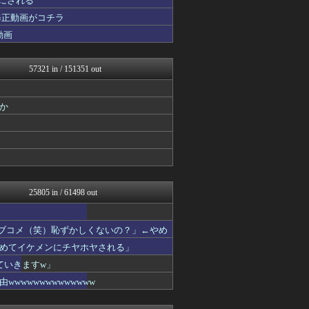
 にされる
NEWSまとめもりー｜2c...
修正動画がコチラ
デジタルニューススレッド
動画
浮気ちゃんねる
ゴールデンタイムズ
バスケまとめ・COM
57321 in / 151351 out
なんじぇいスタジアム＠なん...
おーるじゃんる
トレンドの通り道
か
うしみつ-5chまとめ-
スロ板-RUSH
サイ速
わんこーる速報！
女子アナお宝画像速報－5c...
不思議.net - 5ch...
異世界転生まとめ速報
25805 in / 61498 out
カンダタ速報
おたくみくす 声優まとめ
乃木坂46まとめ 乃木りん...
ラブコメ（笑）恥ずかしくないの？」←やめ
いたしん！
GUNDAM.LOG｜ガン...
めてイケメンにチヤホヤされる」
やみ速@なんJ西武まとめ
ていきますw」
なんJ PRIDE
wwwwwwwwwwww
痛いニュース(ﾉ∀`)
ウマ娘まとめ速報うまろぐ
投資ちゃんねる