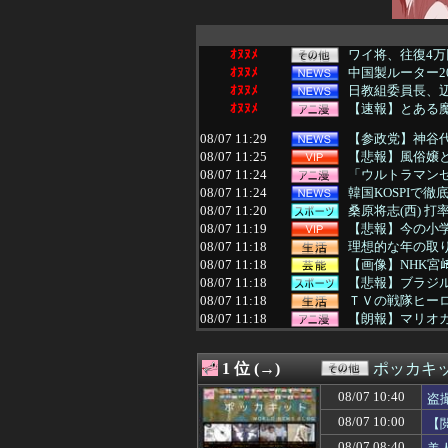
ｵﾇﾇﾒ
ワイ将、往復4万
ｵﾇﾇﾒ
中国製ルーター
ｵﾇﾇﾒ
日教組委員長、辺
ｵﾇﾇﾒ
【速報】とある魔術
08/07 11:29
【参政党】神谷
08/07 11:25
【悲報】風俗嬢と
08/07 11:24
「ウルトラマンゼ
08/07 11:24
韓国KOSPIで
08/07 11:20
桑原将志(西) 打率.23
08/07 11:19
【悲報】今の小
08/07 11:18
理想的な年の取
08/07 11:18
【画像】NHK宮
08/07 11:18
【悲報】ブラジ
08/07 11:18
ＴＶの戦隊ヒーロ
08/07 11:18
【朗報】マリオカ
08/07 11:17
Anduril社が
08/07 11:16
【朗報】女子陸
1 位 (→)
ポッカキ
08/07 11:16
元区議団長 「共
08/07 11:15
【高校野球】青森
08/07 10:40
盗
08/07 11:15
増水した川に取り
08/07 10:00
【
08/07 11:15
看護学校通って
08/07 11:13
神「お前に彼女を
08/07 08:40