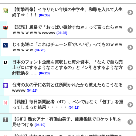
【衝撃画像】イキリたい年頃の中学生、和彫を入れて人生
終了⇒！！！
(04:35)
【悲報】風俗で「おっぱい微妙すねｗ」って言ったらｗｗ
ｗｗｗｗｗｗｗwwww
(04:25)
じゃあ逆に「これはチェーン店でいいぞ」ってものｗｗｗ
ｗｗｗｗｗ
(04:20)
日本のフォント企業を買収した海外資本、「なんで自ら売
上ゼロにするようなことするの」とドン引きするような方
針転換を……
(04:20)
台湾の女の子に名前と住所聞かれたから教えたらこうなる
wwww
(04:15)
【戦慄】毎日新聞記者（47）、ペンではなく「包丁」を握
ってしまった結果・・・・・
(04:12)
【GIF】熟女アナ・有働由美子、健康番組でロケット乳を
見せつける
(04:10)