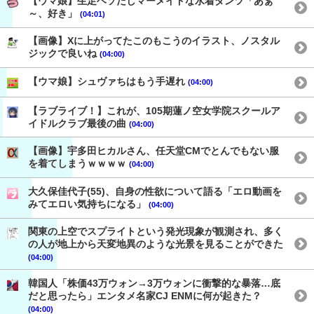
【ウマ娘】生足ヘソだしマーメイドな水着ダンツ「あぁ
～、好き」
(04:01)
【画像】Xに上がってたこのもこうのイラスト、ノスタル
ジックで良いね
(04:00)
【ウマ娘】シュヴァちはもう手遅れ
(04:00)
【ラブライブ！】これが、105期蓮ノ空女学院スクールア
イドルクラブ最後の曲
(04:00)
【画像】宇多田ヒカルさん、任天堂CMでとんでもない服
を着てしまうｗｗｗｗ
(04:00)
大久保佳代子(55)、自身の性欲について語る「エロ動画を
みてエロい気持ちになる」
(04:00)
関東の上空でスプライトという発光現象が観測され、多く
の人が地上から天変地異のような光景を見ることができた
(04:00)
韓国人「株価43万ウォン→3万ウォンに衝撃的な暴落…底
だと思ったら」エンタメ名家CJ ENMに何が起きた？
(04:00)