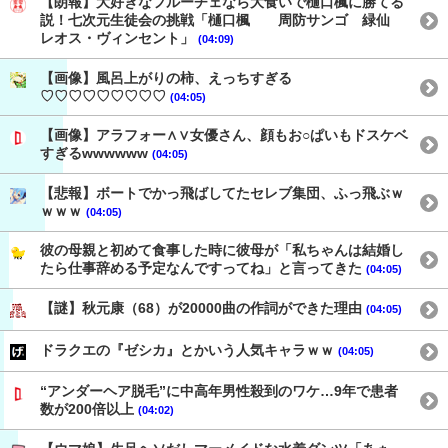
【朗報】大好きなフルーチェなら大食いで樋口楓に勝てる
説！七次元生徒会の挑戦「樋口楓 周防サンゴ 緑仙
レオス・ヴィンセント」
(04:09)
【画像】風呂上がりの柿、えっちすぎる
♡♡♡♡♡♡♡♡♡
(04:05)
【画像】アラフォー∧∨女優さん、顔もお○ぱいもドスケベ
すぎるwwwwww
(04:05)
【悲報】ボートでかっ飛ばしてたセレブ集団、ふっ飛ぶｗ
ｗｗｗ
(04:05)
彼の母親と初めて食事した時に彼母が「私ちゃんは結婚し
たら仕事辞める予定なんですってね」と言ってきた
(04:05)
【謎】秋元康（68）が20000曲の作詞ができた理由
(04:05)
ドラクエの『ゼシカ』とかいう人気キャラｗｗ
(04:05)
“アンダーヘア脱毛”に中高年男性殺到のワケ…9年で患者
数が200倍以上
(04:02)