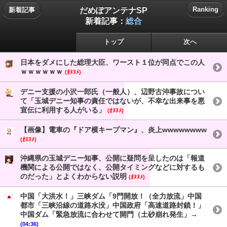
だめぽアンテナSP
Ranking
新着記事
新着記事：
総合
トップ
次へ
日本をダメにした総理大臣、ワースト１位が同点でこの人
ｗｗｗｗｗｗ
(ｵﾇﾇﾒ)
デニー支援の小沢一郎氏（一般人）、辺野古沖事故につい
て「玉城デニー知事の責任ではないが、不幸な出来事を悪
宣伝に利用する人がいる」
(ｵﾇﾇﾒ)
【画像】電車の『ドア横キープマン』、炎上wwwwwwww
(ｵﾇﾇﾒ)
沖縄県の玉城デニー知事、公開に疑問を呈したのは「報道
機関による公開ではなく、公開タイミングなどに対するも
のだった」とよくわからない説明
(ｵﾇﾇﾒ)
中国「大洪水！」三峡ダム「9門開放！（全力放流」中国
都市「三峡沿線の道路水没」中国政府「高速道路封鎖！」
中国ダム「緊急放流に合わせて開門（土砂崩れ発生」→
(04:36)