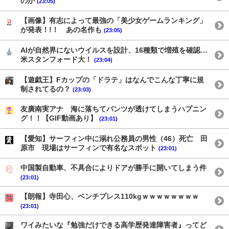
のか
(23:05)
【画像】有志によって最強の「美少女ゲームランキング」
が発表！!！ あの名作も
(23:05)
AIが自然界にないウイルスを設計、16種類で増殖を確認…
米スタンフォード大！
(23:04)
【遊戯王】Fカップの「ドラテ」はなんでこんな丁寧に規
制されてるの？
(23:03)
友廣南実アナ 海に落ちてパンツが透けてしまうハプニン
グ！！【GIF動画あり】
(23:01)
【愛知】サーフィン中に溺れ公務員の男性（46）死亡 田
原市 現場はサーフィンで有名なスポット
(23:01)
中国製自動車、不具合によりドアが勝手に開いてしまう件
(23:01)
【朗報】寺田心、ベンチプレス110kgｗｗｗｗｗｗｗｗ
(23:01)
ワイみたいな『勉強だけできる高学歴発達障害者』ってど