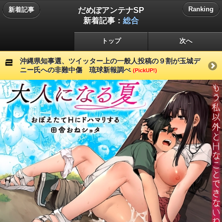
だめぽアンテナSP
Ranking
新着記事
新着記事：
総合
トップ
次へ
沖縄県知事選、ツイッター上の一般人投稿の９割が玉城デ
ニー氏への非難中傷 琉球新報調べ
(PickUP!)