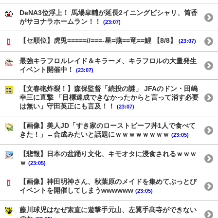
DeNA3位浮上！ 馬場皐輔が延長2イニングピシャリ、筒香
がサヨナラホームラン！！
(23:07)
【セ順位】虎兎=====//===‐星=燕==竜==鯉 【8/8】
(23:07)
最強キラフロルレイド＆キラーメ、キラフロルの大量発生
イベント開催中！
(23:07)
【文春砲炸裂！】森保監督「続投の謎」 JFAのドン・田嶋
幸三に直撃 「目標達成できなかったからと言って消す必要
は無い」守田英正にも言及！！
(23:07)
【画像】美人JD「すき家のローストビーフ丼1人で食べて
きた！」←合成みたいと話題にｗｗｗｗｗｗｗｗ
(23:05)
【悲報】日本の盆踊り文化、キモオタに浸食されるｗｗｗ
ｗ
(23:05)
【画像】神田明神さん、秋葉原のメイドを集めてぶっとび
イベントを開催してしまうwwwwww
(23:05)
藤川球児はなぜ素直に遊撃手元山、左翼手髙寺ができない