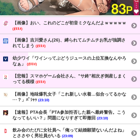
【画像】おい、これのどこが初音ミクなんだよｗｗｗｗｗ
(ｵﾇﾇﾒ)
【画像】吉川愛さん(26)、縛られてムチムチお乳が強調さ
れてしまう
(ｵﾇﾇﾒ)
幼少ワイ「ワインってぶどうジュースの上位互換なんやろ
なぁ」
(ｵﾇﾇﾒ)
【悲報】スマホゲーム会社さん、”サ終”相次ぎ倒産しまく
ってる模様
(ｵﾇﾇﾒ)
【画像】地味爆乳女子「これ新しい水着…似合ってるかな
···？」ﾊﾟｼｬｯ
(23:10)
【速報】PTA会長「PTA参加拒否した親へ最終警告。こう
なってもいい？」問題になりすぎて即撤回
(23:10)
飲み会のたびに女社員へ「俺って結婚願望ないんだよね」
とささやく男社員がいる
(23:09)