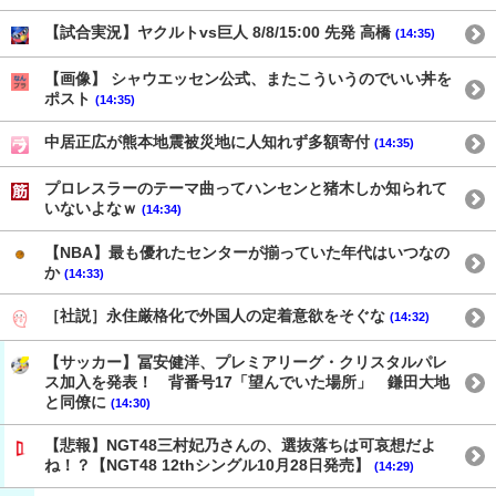
【試合実況】ヤクルトvs巨人 8/8/15:00 先発 高橋
(14:35)
【画像】 シャウエッセン公式、またこういうのでいい丼を
ポスト
(14:35)
中居正広が熊本地震被災地に人知れず多額寄付
(14:35)
プロレスラーのテーマ曲ってハンセンと猪木しか知られて
いないよなｗ
(14:34)
【NBA】最も優れたセンターが揃っていた年代はいつなの
か
(14:33)
［社説］永住厳格化で外国人の定着意欲をそぐな
(14:32)
【サッカー】冨安健洋、プレミアリーグ・クリスタルパレ
ス加入を発表！ 背番号17「望んでいた場所」 鎌田大地
と同僚に
(14:30)
【悲報】NGT48三村妃乃さんの、選抜落ちは可哀想だよ
ね！？【NGT48 12thシングル10月28日発売】
(14:29)