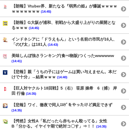
【朗報】Vtuber界、新たなる『弱男の姫』が爆誕ｗｗｗｗ
ｗｗｗｗｗｗｗ
(14:45)
【朗報】G大阪が浦和、初戦から大盛り上がりの展開とな
るｗｗｗ
(14:45)
インドネシアに「ドラえもん」という名前の市民が16人、
「のび太」は181人
(14:43)
美味しんぼ強さランキング(食べ物版)つくったwwwwww
(14:41)
【悲報】親「うちの子にはゲームは買い与えません。本だ
けで十分」→結果ｗｗｗ
(14:40)
【巨人対ヤクルト18回戦】5（右） 笹原 操希 6（捕） 岸
田 行倫
(14:35)
【悲報】ワイ、徹夜で同人ｴﾛｹﾞをやったけど満足できず
(14:35)
【愕然】女性A「私だったら赤ちゃん殴ってる」女性
B「分かる。イヤイヤ期で絶対コ〇す」⇒！！
(14:35)