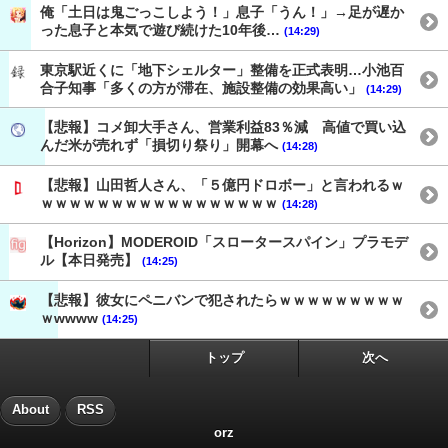
俺「土日は鬼ごっこしよう！」息子「うん！」→足が遅か
った息子と本気で遊び続けた10年後…
(14:29)
東京駅近くに「地下シェルター」整備を正式表明…小池百
合子知事「多くの方が滞在、施設整備の効果高い」
(14:29)
【悲報】コメ卸大手さん、営業利益83％減 高値で買い込
んだ米が売れず「損切り祭り」開幕へ
(14:28)
【悲報】山田哲人さん、「５億円ドロボー」と言われるｗ
ｗｗｗｗｗｗｗｗｗｗｗｗｗｗｗｗｗ
(14:28)
【Horizon】MODEROID「スロータースパイン」プラモデ
ル【本日発売】
(14:25)
【悲報】彼女にペニバンで犯されたらｗｗｗｗｗｗｗｗｗ
ｗwwww
(14:25)
トップ
次へ
About
RSS
orz