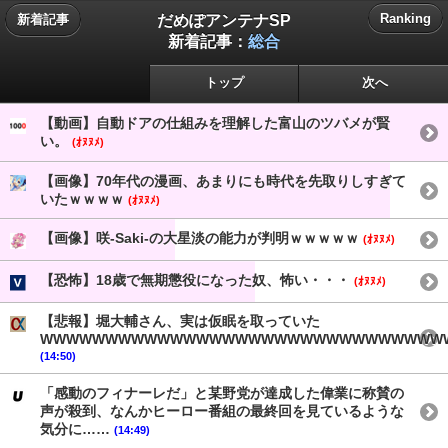
だめぽアンテナSP
Ranking
新着記事
新着記事：
総合
トップ
次へ
【動画】自動ドアの仕組みを理解した富山のツバメが賢
い。
(ｵﾇﾇﾒ)
【画像】70年代の漫画、あまりにも時代を先取りしすぎて
いたｗｗｗｗ
(ｵﾇﾇﾒ)
【画像】咲-Saki-の大星淡の能力が判明ｗｗｗｗｗ
(ｵﾇﾇﾒ)
【恐怖】18歳で無期懲役になった奴、怖い・・・
(ｵﾇﾇﾒ)
【悲報】堀大輔さん、実は仮眠を取っていた
WWWWWWWWWWWWWWWWWWWWWWWWWWWWWWW
(14:50)
「感動のフィナーレだ」と某野党が達成した偉業に称賛の
声が殺到、なんかヒーロー番組の最終回を見ているような
気分に……
(14:49)