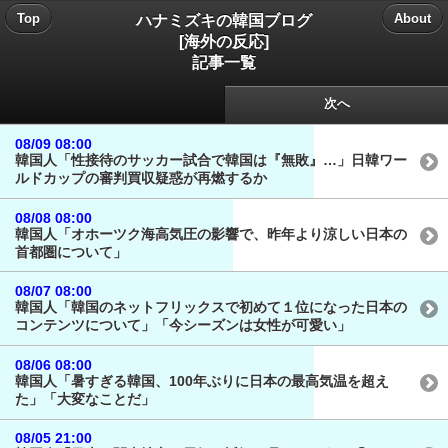
ハナミズキの韓国ブログ
Top
About
[海外の反応]
記事一覧
次へ
08/09 08:00
韓国人「性接待のサッカー試合で韓国は『無敗』…」日韓ワー
ルドカップの審判買収疑惑が再燃するか
08/08 08:00
韓国人「オホーツク海高気圧の影響で、昨年より涼しい日本の
首都圏について」
08/07 08:00
韓国人「韓国のネットフリックスで初めて１位になった日本の
コンテンツについて」「今シーズンは女性が可愛い」
08/06 08:00
韓国人「暑すぎる韓国、100年ぶりに日本の最高気温を超え
た」「大変なことだ」
08/05 21:00