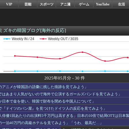
VIP
芸能
スポーツ
アニ漫
ゲーム
YouTube
生活
ミズキの韓国ブログ[海外の反応]
Weekly IN / 24
Weekly OUT / 3035
2025年05月分 - 30 件
のアニメが韓国語の語彙に残した痕跡を見てみよう」
ではあまり人気がないので海外で公演するガールズバンドを見てみよう」
か日本で金を使い、韓国で財布を閉める中国人について」
で『ドイツのパン屋』を見つけたドイツ人の反応を見てみよう」
人俳優1回あたりの出演料5千万円は高すぎる」日本の10倍で結局OTTは日本
の一泊40万円の高級ホテルを見てみよう」「うわ、最高だ…」