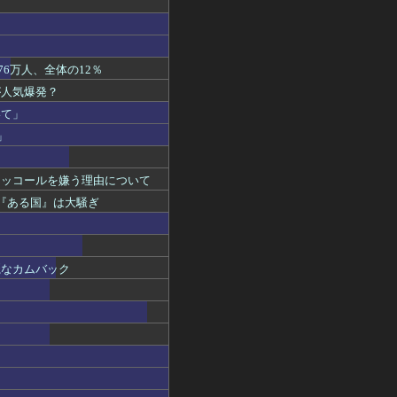
6万人、全体の12％
が人気爆発？
いて」
」
マッコールを嫌う理由について
『ある国』は大騒ぎ
麗なカムバック
」