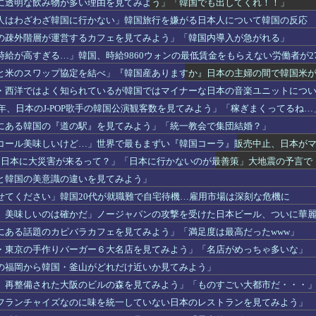
に透明な飲み物が多い理由を見てみよう」「韓国でも出してくれ！！」
人はわざわざ韓国に行かない」韓国旅行を嫌がる日本人について韓国の反応
の疎外階層が運営するカフェを見てみよう」「韓国内導入が急がれる」
給が高すぎる…」韓国、時給9860ウォンの最低賃金をもらえない労働者が27
と米のスワップ協定を結べ」『韓国産ありますか』日本の主婦の間で韓国米
・西洋ではよく知られているが韓国ではマイナーな日本の音楽ユニットにつ
5年、日本のJ-POP歌手の韓国公演観客数を見てみよう」「稼ぎまくってるね…
にある韓国の『道の駅』を見てみよう」「統一教会で集団結婚？」
コール美味しいけど…」世界で最もまずい『韓国コーラ』販売中止、日本が
に日本に大災害が来るって？」「日本に行かないのが最善策」大地震の予言で
と韓国の美意識の違いを見てみよう」
せてください」韓国20代が就職難で自宅待機…雇用市場は深刻な危機に
、美味しいのは確かだ」ノージャパンの攻撃を受けた日本ビール、ついに華
にある話題のカピバラカフェを見てみよう」「満足度は最高だったwww」
・東京の手作りバーガー６大名店を見てみよう」「名店がめっちゃ多いな」
の福岡から韓国・釜山がどれだけ近いか見てみよう」
、再整備された大阪のビルの森を見てみよう」「ものすごい大都市だ・・・
フランチャイズなのに味を統一していない日本のレストランを見てみよう」