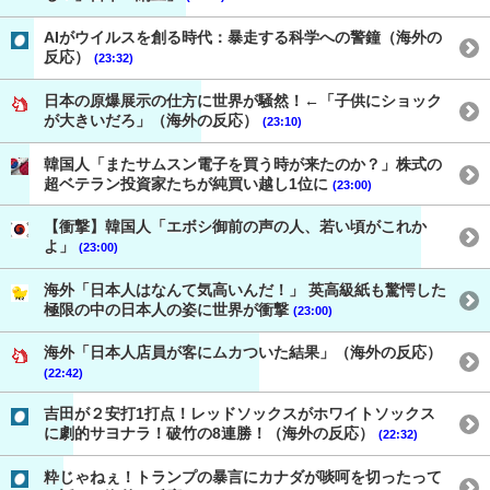
AIがウイルスを創る時代：暴走する科学への警鐘（海外の
反応）
(23:32)
日本の原爆展示の仕方に世界が騒然！←「子供にショック
が大きいだろ」（海外の反応）
(23:10)
韓国人「またサムスン電子を買う時が来たのか？」株式の
超ベテラン投資家たちが純買い越し1位に
(23:00)
【衝撃】韓国人「エボシ御前の声の人、若い頃がこれか
よ」
(23:00)
海外「日本人はなんて気高いんだ！」 英高級紙も驚愕した
極限の中の日本人の姿に世界が衝撃
(23:00)
海外「日本人店員が客にムカついた結果」（海外の反応）
(22:42)
吉田が２安打1打点！レッドソックスがホワイトソックス
に劇的サヨナラ！破竹の8連勝！（海外の反応）
(22:32)
粋じゃねぇ！トランプの暴言にカナダが啖呵を切ったって