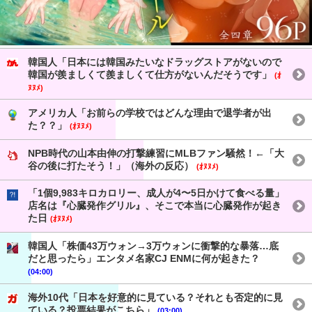
韓国人「日本には韓国みたいなドラッグストアがないので
韓国が羨ましくて羨ましくて仕方がないんだそうです」
(ｵ
ﾇﾇﾒ)
アメリカ人「お前らの学校ではどんな理由で退学者が出
た？？」
(ｵﾇﾇﾒ)
NPB時代の山本由伸の打撃練習にMLBファン騒然！←「大
谷の後に打たそう！」（海外の反応）
(ｵﾇﾇﾒ)
「1個9,983キロカロリー、成人が4〜5日かけて食べる量」
店名は『心臓発作グリル』、そこで本当に心臓発作が起き
た日
(ｵﾇﾇﾒ)
韓国人「株価43万ウォン→3万ウォンに衝撃的な暴落…底
だと思ったら」エンタメ名家CJ ENMに何が起きた？
(04:00)
海外10代「日本を好意的に見ている？それとも否定的に見
ている？投票結果がこちら」
(03:00)