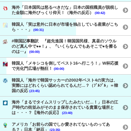
海外「日本国民は怒るべきだな」日本の国税職員が脱税し
た金額に海外びっくり仰天！（海外の反応）
(00:42)
韓国人「実は意外に日本が市場を独占している産業がこち
ら・・・」
(00:31)
#韓国記事翻訳 『超先進国！韓国国民様、真昼のソウル
のど真ん中で●●！』、『いくらなんでもあそこで●を擦る
のは‥』
(00:00)
韓国人「メキシコを倒してベスト16へ行こう！」W杯応援
で光化門広場が熱狂！
(00:00)
韓国人「海外で韓国サッカーの2002年ベスト4の実力は、
実際にはどれくらい認められてるんだ…？（ﾌﾞﾙﾌﾞﾙ」＝韓
国の反応
(23:45)
海外「まるでタイムスリップしたみたいだ…！」日本の江
戸時代の街並みがそのまま保存されている貴重な場所と
は・・・？【海外の反応】
(23:40)
アメリカ「お前らの国でしか愛されてないものってあ
る？」日本「納豆」
(23:35)