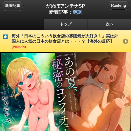
だめぽアンテナSP
Ranking
新着記事
新着記事：
翻訳
トップ
次へ
海外「日本のこういう飲食店の雰囲気が大好き！」実は外
国人に人気の日本の飲食店とは・・・？【海外の反応】
(PickUP!)