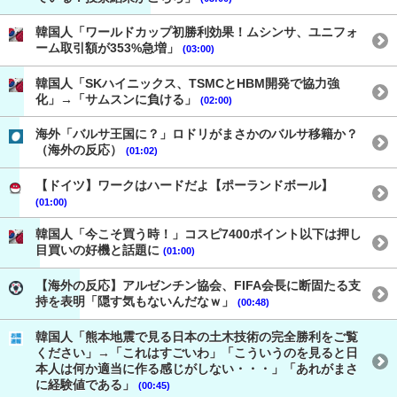
韓国人「ワールドカップ初勝利効果！ムシンサ、ユニフォ
ーム取引額が353%急増」
(03:00)
韓国人「SKハイニックス、TSMCとHBM開発で協力強
化」→「サムスンに負ける」
(02:00)
海外「バルサ王国に？」ロドリがまさかのバルサ移籍か？
（海外の反応）
(01:02)
【ドイツ】ワークはハードだよ【ポーランドボール】
(01:00)
韓国人「今こそ買う時！」コスピ7400ポイント以下は押し
目買いの好機と話題に
(01:00)
【海外の反応】アルゼンチン協会、FIFA会長に断固たる支
持を表明「隠す気もないんだなｗ」
(00:48)
韓国人「熊本地震で見る日本の土木技術の完全勝利をご覧
ください」→「これはすごいわ」「こういうのを見ると日
本人は何か適当に作る感じがしない・・・」「あれがまさ
に経験値である」
(00:45)