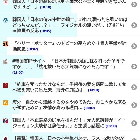
韓国人「日本の高校野球甲子園大会が全く理解できないん
ですけど…」
(18:18)
韓国人「日本の侍vs中世の騎士、1対1で戦ったら強いのは
どっちなんだ…？」→「フィジカルの違いが…（ﾌﾞﾙﾌﾞﾙ」
＝韓国の反応
(18:05)
『ハリー・ポッター』のドビーの墓をめぐり電力事業が計
画変更
(18:02)
#韓国質問サイト 『日本が韓国の山に杭を打ったそうで
すが…』、『杭を抜いたら大統領になれたんです！』
(18:00)
「約束を守っただけなんだ」手術後の妻を病院に残して食
べ物を買いに出た夫、海外の判定は…
(18:00)
海外「自分から連絡するのをやめてみた。向こうから来る
か試すために」友情が終わる理由…
(18:00)
韓国人「不正選挙の尻尾を掴んだ！」元人気講師が「イ・
ジェミョン大統領は辞任せよ」と主張し話題に
(18:00)
【衝撃】韓国人「日本の小学生バスケ、ラスト2秒がおか