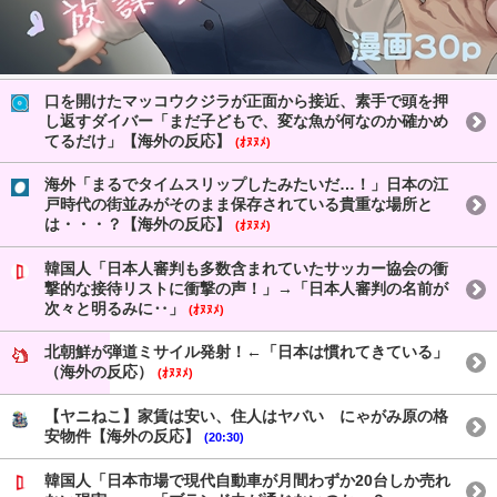
口を開けたマッコウクジラが正面から接近、素手で頭を押
し返すダイバー「まだ子どもで、変な魚が何なのか確かめ
てるだけ」【海外の反応】
(ｵﾇﾇﾒ)
海外「まるでタイムスリップしたみたいだ…！」日本の江
戸時代の街並みがそのまま保存されている貴重な場所と
は・・・？【海外の反応】
(ｵﾇﾇﾒ)
韓国人「日本人審判も多数含まれていたサッカー協会の衝
撃的な接待リストに衝撃の声！」→「日本人審判の名前が
次々と明るみに‥」
(ｵﾇﾇﾒ)
北朝鮮が弾道ミサイル発射！←「日本は慣れてきている」
（海外の反応）
(ｵﾇﾇﾒ)
【ヤニねこ】家賃は安い、住人はヤバい にゃがみ原の格
安物件【海外の反応】
(20:30)
韓国人「日本市場で現代自動車が月間わずか20台しか売れ