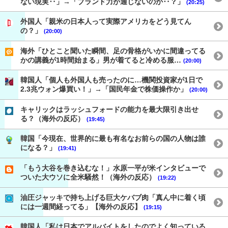
ない現実‥」→「ブランド力が通じないのか‥？」
(20:25)
外国人「親米の日本人って実際アメリカをどう見てん
の？」
(20:00)
海外「ひとこと聞いた瞬間、足の骨格がいかに間違ってる
かの講義が1時間始まる」男が着てると冷める服…
(20:00)
韓国人「個人も外国人も売ったのに…機関投資家が1日で
2.3兆ウォン爆買い！」→「国民年金で株価操作か」
(20:00)
キャリックはラッシュフォードの能力を最大限引き出せ
る？（海外の反応）
(19:45)
韓国「今現在、世界的に最も有名なお前らの国の人物は誰
になる？」
(19:41)
「もう大谷を巻き込むな！」水原一平が米インタビューで
ついた大ウソに全米騒然！（海外の反応）
(19:22)
油圧ジャッキで持ち上げる巨大ケバブ肉「真ん中に着く頃
には一週間経ってる」【海外の反応】
(19:15)
韓国人「私は日本でアルバイトをしたのでよく知っている