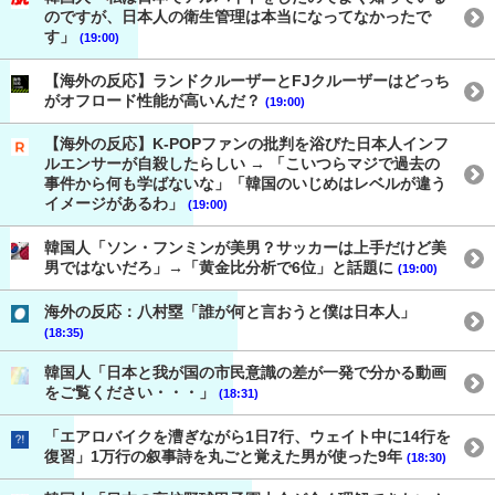
のですが、日本人の衛生管理は本当になってなかったで
す」
(19:00)
【海外の反応】ランドクルーザーとFJクルーザーはどっち
がオフロード性能が高いんだ？
(19:00)
【海外の反応】K-POPファンの批判を浴びた日本人インフ
ルエンサーが自殺したらしい → 「こいつらマジで過去の
事件から何も学ばないな」「韓国のいじめはレベルが違う
イメージがあるわ」
(19:00)
韓国人「ソン・フンミンが美男？サッカーは上手だけど美
男ではないだろ」→「黄金比分析で6位」と話題に
(19:00)
海外の反応：八村塁「誰が何と言おうと僕は日本人」
(18:35)
韓国人「日本と我が国の市民意識の差が一発で分かる動画
をご覧ください・・・」
(18:31)
「エアロバイクを漕ぎながら1日7行、ウェイト中に14行を
復習」1万行の叙事詩を丸ごと覚えた男が使った9年
(18:30)