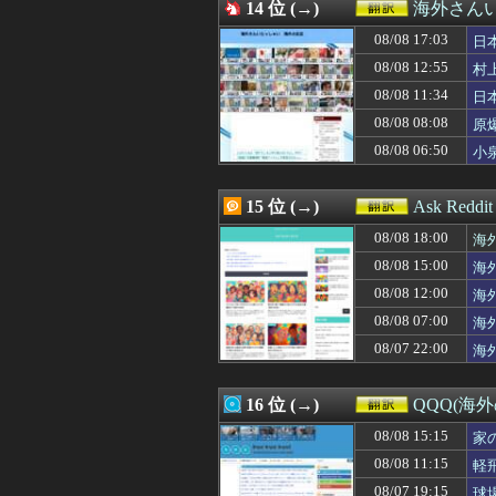
08/07 20:25
14 位 (→)
韓国人「韓国に1
海外さん
08/07 20:25
海外「彼らこそ真
08/08 17:03
日
08/07 20:15
【GAME】「Hal
08/07 20:10
08/08 12:55
「日本の地方に
村
08/07 20:10
海外「W杯は八百
08/08 11:34
日
08/07 20:05
中国人「日本は外
08/08 08:08
原
08/07 20:05
外国人「日本の
08/07 20:02
海外「誰の仕業
08/08 06:50
小
08/07 20:00
海外「墓地で死体
08/07 19:43
大谷翔平がアンバ
15 位 (→)
Ask Redd
08/08 18:00
海
08/08 15:00
海
間
08/08 12:00
海
08/08 07:00
海
08/07 22:00
海
16 位 (→)
QQQ(海
08/08 15:15
家
08/08 11:15
軽
外
08/07 19:15
球