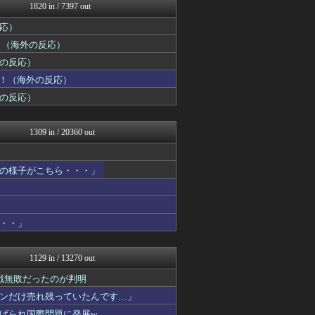
海外の反応スポーツ
1820 in / 7397 out
こんなニュースにでくわした
反応）
海外トークログ
世界はグーチョキパー
！（海外の反応）
Ask Reddit まと...
の反応）
コーヒーと翻訳
海外さんいらっしゃい 海外...
ぎ！（海外の反応）
JDM速報 海外の反応
の反応）
かんにゅー -韓国の反応-
ワールドサッカーファン 海...
ハウメニージャパン！
1309 in / 20360 out
ボールパーク速報 海外の反...
ガラパゴスジャパン - 海...
わーすぽ 海外の反応
の様子がこちら・・・」
ポーランドボール 翻訳
マニア・オブ・フットボール...
海外の反応 お隣速報
海外のお前ら 海外の反応
・・」
コリアル
日本と韓国は敵か？味方か？...
海外トークログ
1129 in / 13270 out
海外の反応リサーチ
戦無敗だったのが判明
海外の万国反応記＠海外の反...
世界はグーチョキパー
ンだけ売れ残っていたんです…」
海外さんいらっしゃい 海外...
げられ国際問題に発展w