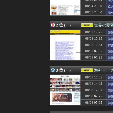
海
08/08 16:11
外国人「東京で
08/04 23:00
欧
08/08 16:07
海外「日本には
08/03 23:00
08/08 16:05
韓国人「現在、日
海
08/08 16:00
韓国がサッカーの
08/08 16:00
韓国大統領「無能
2 位 (→)
世界の憂
08/08 16:00
【朗報】韓国人
08/08 15:35
韓国人「不適切接
08/08 17:25
韓
08/08 15:31
韓国人「本当に
ら
08/08 15:35
韓
08/08 15:17
韓国人「韓国サ
08/08 15:15
家の前の花火が一
08/08 12:35
韓
08/08 15:00
【海外の反応】
う
08/08 09:35
韓
08/08 15:00
海外「数週間前に
明
08/08 07:25
韓
08/08 15:00
韓国人「イランと
08/08 14:38
【海外の反応】山
08/08 14:30
【MLB】Wソッ
3 位 (→)
海外トー
08/08 14:05
韓国人「『日本ビ
08/08 14:00
韓国人「まさか…
08/08 16:05
韓
08/08 14:00
【衝撃】韓国人
反
08/08 14:05
韓
08/08 13:00
【イギリス】両
韓
08/08 13:00
08/08 12:05
韓国人「投票用
韓
08/08 12:55
村上宗隆の第25
＝
08/08 09:25
韓
08/08 12:35
韓国人「フランス
ﾌ
08/08 07:05
韓
08/08 12:31
韓国人「日本は市
国
08/08 12:30
「一卵性の双子は
08/08 12:25
海外「日本のこの