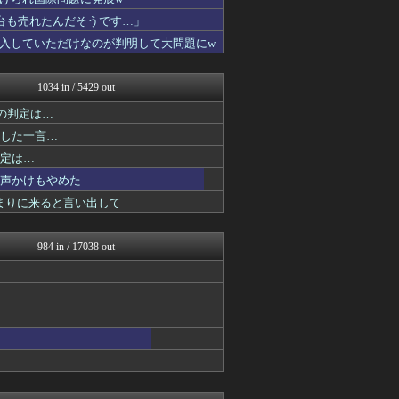
【海外の反応】 パンドラの...
海外のお前ら 海外の反応
台も売れたんだそうです…」
わーすぽ 海外の反応
入していただけなのが判明して大問題にw
世界はグーチョキパー
世界の憂鬱 海外・韓国の反...
ボールパーク速報 海外の反...
1034 in / 5429 out
はろわるど
の判定は…
ガラパゴスジャパン - 海...
Ask Reddit まと...
返した一言…
海外の反応スポーツ
判定は…
NO FOOTY NO L...
の声かけもやめた
海外トークログ
海外さんいらっしゃい 海外...
まりに来ると言い出して
コリアル
みんな知ってた？【海外の反...
わーすぽ 海外の反応
984 in / 17038 out
海外のお前ら 海外の反応
ボールパーク速報 海外の反...
JDM速報 海外の反応
ポーランドボール 翻訳
私が悪いの？【海外の反応】
Red4 海外の反応まとめ
かいこれ！ 海外の反応 コ...
海外さんいらっしゃい 海外...
ハウメニージャパン！