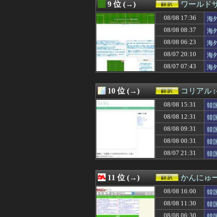
08/08 07:21
大谷翔平の今季
9 位 (→)
ワールド
08/08 07:15
海外「日本政府が
08/08 17:36
08/08 07:05
韓国人「韓国サッ
海
08/08 07:01
サウジの危機に
08/08 08:37
海
08/08 07:00
海外「パリで”アメ
08/08 06:23
海
08/08 07:00
【海外の反応】ベ
08/08 06:50
小泉防衛大臣、熊
08/07 20:10
海
08/08 06:30
【海外の反応】
08/07 07:43
海
08/08 06:30
韓国のサッカー審
08/08 06:23
海外「選手の反発
08/08 06:21
韓国人「日本が
10 位 (→)
コリアル
08/08 05:20
【海外の反応】
08/08 15:31
韓
08/08 03:00
海外10代「日本
08/08 01:02
海外「バルサ王
08/08 12:31
韓
08/08 01:00
【ドイツ】ワー
08/08 09:31
韓
08/08 00:48
【海外の反応】ア
08/08 00:45
08/08 00:31
韓国人「熊本地震
韓
08/08 00:42
海外「日本国民は
08/07 21:31
韓
08/08 00:31
韓国人「実は意
08/08 00:00
#韓国記事翻訳 
08/07 23:45
韓国人「海外で韓
11 位 (→)
かんにゅー
08/07 23:40
海外「まるでタイ
08/08 16:00
韓
08/07 23:35
アメリカ「お前
08/07 23:32
AIがウイルス
08/08 11:30
韓
08/07 23:10
日本の原爆展示の
08/08 06:30
韓