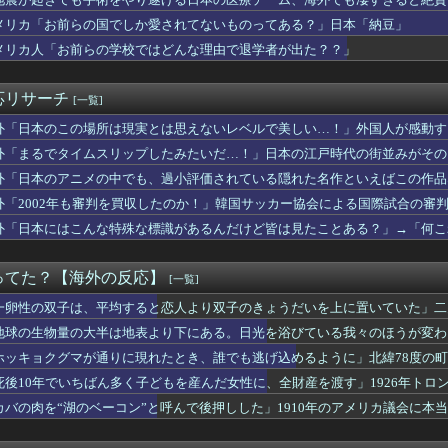
の犠牲者がたった38人なのは驚きだ！何故こんなに少ないの？」
」少年ジャンプ発行部数が初の100万部割れ（海外の反応）
メリカ「お前らの国でしか愛されてないものってある？」日本「納豆」
みたいな球を投げるクローザーを先発に転向させないのはなんで？ ...
メリカ人「お前らの学校ではどんな理由で退学者が出た？？」
優勝するんだ」日本代表、W杯ポット1入りに現実味!?2030...
「日本の名門女子校、漫画のままかよ」
判も多数含まれていたサッカー協会の衝撃的な接待リストに衝撃の声...
応リサーチ
[一覧]
の間で日本の”天国”と呼ばれている場所がこちら・・・」
杯で韓国代表がドーピング検査をすり抜けるように注射していたもの...
外「日本のこの場所は現実とは思えないレベルで美しい…！」外国人が感動す
耐震設計技術が凄いと言うけど韓国の圧勝だよね？」
外「まるでタイムスリップしたみたいだ…！」日本の江戸時代の街並みがその
も手術をやり遂げる日本の医療チーム、海外でも凄すぎると絶賛
・・・？【海外の反応】
外「日本のアニメの中でも、過小評価されている隠れた名作といえばこの作品
ルギー事業での税金無駄遣いが凄い！（海外の反応）
オブザベスト【ポーランドボール】
外「2002年も審判を買収したのか！」韓国サッカー協会による国際試合の審
「日本3大温泉に来た理由がこれ」
外「日本にはこんな特殊な標識があるんだけど皆は見たことある？」→「何こ
！」リヴァプールがバルセロナDFアラウホをレンタルで獲得！（海...
】
大半は地表より下にある。日光を浴びている我々のほうが変わり種だ...
た広島の光景に世界が騒然！←「複雑な気分だ」（海外の反応）
ってた？【海外の反応】
[一覧]
カー協会、外国人審判に“性接待”報道・・・」→「2002年の審...
tで避けた方が良いフォーラムと言えばどこ？」←「日本関連のフォ...
一卵性の双子は、平均すると恋人より双子のきょうだいを上に置いていた」二
度と私の本体に近づけないで」父を締め出した14歳、海外の判定は...
転するらしい
地球の生物量の大半は地表より下にある。日光を浴びている我々のほうが変わ
「日本の高校生、腕の長さがおかしい」
ホッキョクグマが通りに現れたとき、誰でも逃げ込めるように」北緯78度の
ツク海高気圧の影響で、昨年より涼しい日本の首都圏について」
ければ」サッカー日本代表DF冨安健洋のクリスタル・パレス移籍決...
死後10年でいちばん多く子どもを産んだ女性に、全財産を渡す」1926年トロ
カでビッグフットが発見されました」
カバの肉を“湖のベーコン”と呼んで後押しした」1910年のアメリカ議会に本
の道路標識の意味が分からないんですけど…」
ィアが2002年ワールドカップ韓国準決勝も調査すべきと主張！」...