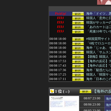
PickUp!
海外「ドイツ、悪
ｵﾇﾇﾒ
韓国人「意外に日
ｵﾇﾇﾒ
韓国がサッカーの
ｵﾇﾇﾒ
「あのカートは二
ｵﾇﾇﾒ
「死後10年でい
08/08 18:00
#韓国質問サイト
08/08 18:00
「6粒で15ユー
08/08 18:00
海外「じゃあ、そ
08/08 18:00
韓国人「サムスン
08/08 18:00
【朗報】韓国人
08/08 17:53
【海外の反応】デ
08/08 17:43
【海外の反応】“
08/08 17:36
海外「疑惑だらけ
08/08 17:25
韓国人「韓国サッ
08/08 17:11
海外「日本のこ
08/08 17:03
日本の写真加工
08/08 17:00
外国人「なぜ未だ
1 位 (→)
【海外の
08/08 17:00
【海外の反応】中
08/08 17:00
韓国人「17億ウ
08/07 23:00
海
08/08 16:50
【海外の反応】
08/06 23:00
海
08/08 16:43
海外の反応：千賀
08/08 16:19
大谷ドジャースが
08/05 23:00