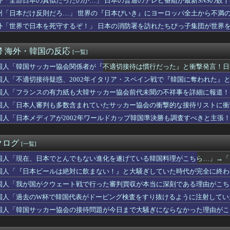
外「全部日本の真似だったのか…」 日本の普通のテレビ番組が最新SNSの数
謎の動物を見たんだけどコイツの正体分かる？」
州「日本だけ反則だろ…」 世界の『日本びいき』にヨーロッパ全土から不満
有名で人気なんけど入場料無料の遊園地があるんだよ」
本でとんでもない進化を遂げている韓国料理がこちら…」→「これは...
外「世界で日本を死守するぞ！」 日本の消防署を訪れたちびっ子集団が世界
審判を買収したのはガチだった！ 審判を性接待して以降は7戦無敗...
な人間を指揮官に選べば結果は火を見るより明らか」サッカー代表チ...
鬱 海外・韓国の反応
[一覧]
「Jリーグのこの監督、経歴がおかしい」
待疑惑、2002年イタリア・スペイン戦で『韓国に奪われた』と欧...
国人「韓国サッカー協会関係者が『不適切接待は慣行だった』と衝撃発言！日
これだけは日本がうらやましいと感じるものがこちら・・・」
れる」
国人「不適切接待疑惑、2002年イタリア・スペイン戦で『韓国に奪われた』
ッカー審判性接待した試合の結果を全部調べると……」
斉に暴発、玄関先に駆け込む一家「なんであのドア鍵かけてんだ」【...
国人「フランスの有力紙も大韓サッカー協会前代未聞の不祥事を詳細に報道！
マツダスピードアテンザは羊の皮を被った狼だった！
‥」
国人「日本人審判も多数含まれていたサッカー協会の衝撃的な接待リストに衝
自分がぽろっと言ったどうでもいい話を、さらっと覚えててくれた」...
るみに‥」
国人「日本メディアが2002年ワールドカップ韓国準決勝も調査すべきと主張
アメリカ、停戦協議で食い違い…トランプは『交渉中』と主張するも...
本由伸は引退するまでに史上最高の日本人投手になると思う？【ML...
クス史上、今年が一番楽しいチームじゃないか？ → 「今年とはタ...
クログ
[一覧]
ールは絶対に飲まない！』と大騒ぎしていた時代が完全に終わってし...
W杯視聴に4900ウォン払えって？国民が殺到するはずが、NAV...
国人「現在、日本でとんでもない進化を遂げている韓国料理がこちら…」→「こ
「大谷の今の成績、漫画でもこうはならない」
応
国人「『日本ビールは絶対に飲まない！』と大騒ぎしていた時代が完全に終わっ
親がイギリス生まれでない人【ポーランドボール】
国の反応
紙不足問題、責任を痛感し深く謝罪」→「不正選挙だ！再選挙しろ！」
国人「我が国がクウェート戦で行った審判買収が本当に深刻である理由がこちら
号豪快ソロホームランにMLBファン騒然！←「次は大事な場面で打...
韓国の反応
国人「過去のW杯で韓国代表がドーピング検査をすり抜けるように注射していた
の有力紙も大韓サッカー協会前代未聞の不祥事を詳細に報道！」→「...
ﾞﾙ」＝韓国の反応
国人「韓国サッカー協会の接待問題が今日まで大騒ぎにならなかった理由がこち
民意識が高くて他人に迷惑をかけないというけど、実際の現地の様子...
の反応
、平均すると恋人より双子のきょうだいを上に置いていた」二卵性で...
場所は現実とは思えないレベルで美しい…！」外国人が感動する日本...