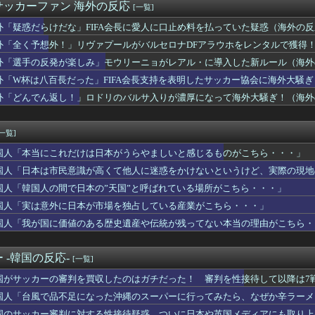
中の投手復帰絶望か？←「打者専念で構わないぞ」（海外の反応）
サッカーファン 海外の反応
[一覧]
トランプ政権の日本コンテンツの無断使用に「懸念」を伝えたぞ」 ...
カー協会の接待問題が今日まで大騒ぎにならなかった理由がこちら…...
外「疑惑だらけだな」FIFA会長に愛人に口止め料を払っていた疑惑（海外の
「知るか」の声！ 中東の嵐は自業自得？（海外の反応）
外「全く予想外！」リヴァプールがバルセロナDFアラウホをレンタルで獲得
リカ人？”と聞かれて”ウ...
外「選手の反発が楽しみ」モウリーニョがレアル・に導入した新ルール（海外
トナム人「ベトナムは先進国よりも数学に秀でているのになぜ後進国...
本地震の林野火災で自衛隊派遣へ！←「迅速な対応だ！」「次の首相...
外「W杯は八百長だった」FIFA会長支持を表明したサッカー協会に海外大騒
デコトラは過小評価されている日本のサブカルチャーだ！
外「どんでん返し！」ロドリのバルサ入りが濃厚になって海外大騒ぎ！（海外
判に対する性接待疑惑、ついに日本や英国メディアにも取り上げられ...
が楽しみ」モウリーニョがレアル・に導入した新ルール（海外の反応...
誇るキャプテン翼の高橋陽一は実は〇〇を知らなかった」
[一覧]
6連敗のドジャースをまだ信じているファンはいるのか？【MLB】
国人「本当にこれだけは日本がうらやましいと感じるものがこちら・・・」
を好意的に見ている？それとも否定的に見ている？投票結果がこちら...
国に？」ロドリがまさかのバルサ移籍か？（海外の反応）
国人「日本は市民意識が高くて他人に迷惑をかけないというけど、実際の現地
クはハードだよ【ポーランドボール】
国人「韓国人の間で日本の”天国”と呼ばれている場所がこちら・・・」
ルゼンチン協会、FIFA会長に断固たる支持を表明「隠す気もない...
で見る日本の土木技術の完全勝利をご覧ください」→「これはすごい...
国人「実は意外に日本が市場を独占している産業がこちら・・・」
怒るべきだな」日本の国税職員が脱税した金額に海外びっくり仰天！...
国人「我が国に価値のある歴史遺産や伝統が残ってない本当の理由がこちら・
外に日本が市場を独占している産業がこちら・・・」
『超先進国！韓国国民様、真昼のソウルのど真ん中で●●！』、『い...
国サッカーの2002年ベスト4の実力は、実際にはどれくらい認め...
 -韓国の反応-
[一覧]
ムスリップしたみたいだ…！」日本の江戸時代の街並みがそのまま保...
国がサッカーの審判を買収したのはガチだった！ 審判を性接待して以降は7
らの国でしか愛されてないものってある？」日本「納豆」
を創る時代：暴走する科学への警鐘（海外の反応）
国人「台風で品不足になった沖縄のスーパーに行ってみたら、なぜか辛ラーメ
仕方に世界が騒然！←「子供にショックが大きいだろ」（海外の反応...
国のサッカー審判に対する性接待疑惑、ついに日本や英国メディアにも取り上