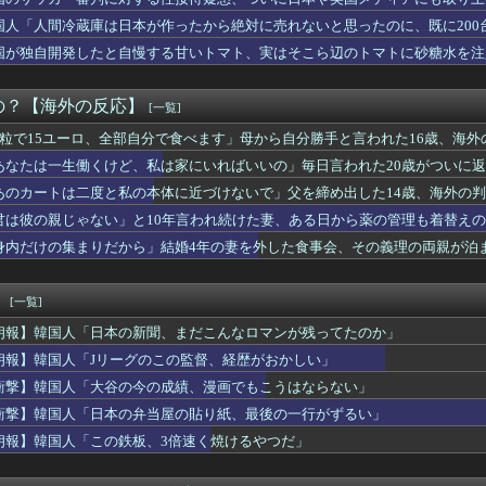
んて気高いんだ！」 英高級紙も驚愕した極限の中の日本人の姿に世...
員が客にムカついた結果」（海外の反応）
国人「人間冷蔵庫は日本が作ったから絶対に売れないと思ったのに、既に200
点！レッドソックスがホワイトソックスに劇的サヨナラ！破竹の8連...
国が独自開発したと自慢する甘いトマト、実はそこら辺のトマトに砂糖水を注
ランプの暴言にカナダが啖呵を切ったってぇ話だ（海外の反応）
がロンドン五輪銅メダル剥奪の危機！海外メディアが『時効の壁を越...
巨人のマイコラスがメジャー10年在籍を迎える【MLB】
の？【海外の反応】
[一覧]
天堂が熊本地震で無償修理対応
6粒で15ユーロ、全部自分で食べます」母から自分勝手と言われた16歳、海外
フェイクだから消防士が右往左往する中国www」
には神経がないので痛みは感じませんよ」医者に真顔で言われた一言…
あなたは一生働くけど、私は家にいればいいの」毎日言われた20歳がついに
昇太を睨みつける様子に全米騒然！←「最高の二人」（海外の反応）
あのカートは二度と私の本体に近づけないで」父を締め出した14歳、海外の
来は安泰だ」16歳MF三井寺眞、衝撃ゴール！久保建英超え歴代2...
韓国人が東京へ行くしかない理由がこちら…」→「快適そうでめちゃ...
君は彼の親じゃない」と10年言われ続けた妻、ある日から薬の管理も着替え
力士の姿に世界が騒然！←「同一人物とは思えない！」（海外の反応）
身内だけの集まりだから」結婚4年の妻を外した食事会、その義理の両親が泊
に価値のある歴史遺産や伝統が残ってない本当の理由がこちら・・・」
が通りに現れたとき、誰でも逃げ込めるように」北緯78度の町が家...
VP」岡本vs鈴木の日本人対決はカブスの劇的サヨナラ勝利！（海...
！
[一覧]
！」日本で措置命令が出たステマ案件に海外興味津々！（海外の反応...
朗報】韓国人「日本の新聞、まだこんなロマンが残ってたのか」
ルイス・アラエスがホーム生還時に珍判断【MLB】
0系ランドクルーザーは誰にでも愛されるSUVだ！
朗報】韓国人「Jリーグのこの監督、経歴がおかしい」
ルな問い【ポーランドボール】
衝撃】韓国人「大谷の今の成績、漫画でもこうはならない」
ない」と10年言われ続けた妻、ある日から薬の管理も着替えの声か...
衝撃】韓国人「日本の弁当屋の貼り紙、最後の一行がずるい」
本のウェブサイトって質の低いものが多い気がする → 「日本のI...
でドジャースの昨年の収益が10億ドルを突破した事が明らかに（海...
朗報】韓国人「この鉄板、3倍速く焼けるやつだ」
サイル発射！←「日本は慣れてきている」（海外の反応）
ッカー性接待に日本人審判も接待受けたみたいだよ」