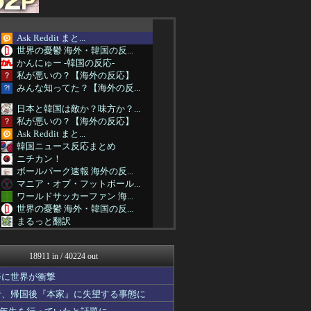
Ask Reddit まと...
世界の憂鬱 海外・韓国の反...
かんにゅー -韓国の反応-
私が悪いの？【海外の反応】
みんな知ってた？【海外の反...
日本と韓国は敵か？味方か？...
私が悪いの？【海外の反応】
Ask Reddit まと...
韓国ニュース反応まとめ
ニチカン！
ボールパーク速報 海外の反...
マニア・オブ・フットボール...
ワールドサッカーファン 海...
世界の憂鬱 海外・韓国の反...
まるっと翻訳
海外さんいらっしゃい 海外...
ガラパゴスジャパン - 海...
18911 in / 40224 out
Red4 海外の反応まとめ
韓国ニュース反応まとめ
姿に世界が衝撃
ボールパーク速報 海外の反...
者、帰国後『本家』に失望する事態に
海外の反応 ディミヌート
海外の反応スポーツ