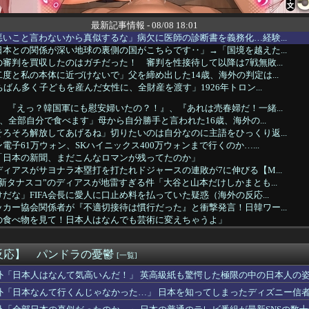
最新記事情報 - 08/08 18:01
いこと言わないから真似するな」病欠に医師の診断書を義務化…経験...
本との関係が深い地球の裏側の国がこちらです‥」→「国境を越えた...
審判を買収したのはガチだった！ 審判を性接待して以降は7戦無敗...
度と私の本体に近づけないで」父を締め出した14歳、海外の判定は...
ちばん多く子どもを産んだ女性に、全財産を渡す」1926年トロン...
 『えっ？韓国軍にも慰安婦いたの？！』、『あれは売春婦だ！一緒...
ロ、全部自分で食べます」母から自分勝手と言われた16歳、海外の...
ろそろ解放してあげるね」切りたいのは自分なのに主語をひっくり返...
電子61万ウォン、SKハイニックス400万ウォンまで行くのか…...
「日本の新聞、まだこんなロマンが残ってたのか」
ィアスがサヨナラ本塁打を打たれドジャースの連敗が7に伸びる【M...
新タナスコ”のディアスが地雷すぎる件「大谷と山本だけしかまとも...
だな」FIFA会長に愛人に口止め料を払っていた疑惑（海外の反応...
カー協会関係者が『不適切接待は慣行だった』と衝撃発言！日韓ワー...
の食べ物を見て！日本人はなんでも芸術に変えちゃうよ」
アプリ運営会社がステマで措置命令！←「知ってた」（海外の反応）
に日本に移住したがる若者が多いんだ？私に見えない何かが見えてい...
反応】 パンドラの憂鬱
国がAI開発の主導権を握りつつあるよな → 「どうせアメリカは...
[一覧]
ォンのマンション持ちも基礎年金受給対象？おかしいだろ！」政府の...
外「日本人はなんて気高いんだ！」 英高級紙も驚愕した極限の中の日本人の
スクーバルが古巣タイガースへの復帰を熱望【MLB】
外「日本なんて行くんじゃなかった…」 日本を知ってしまったディズニー信
滉大がメジャー自己最速161キロ計測するなど2戦連続完璧救援、...
サヨナラ負けで7連敗！←「佐々木朗希には感謝」「このチームは呪...