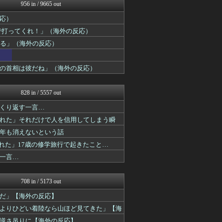
世界の憂鬱 海外・韓国の反...
956 in / 9665 out
すらるど - 海外の反応
応）
HANO-K
海外の反応ジャーナル
で打ってくれ！」（海外の反応）
ワールドサッカーファン 海...
ぎる」（海外の反応）
じゃぽにか反応帳
世界のジャンプ速報
海外のお前ら 海外の反応
の首相は彼だね」（海外の反応）
Ask Reddit まと...
海外の反応スポーツ
828 in / 5557 out
くり返す一言…
れた」それだけで人を信用してしまう瞬
年も消えないという話
れた」17歳の修学旅行で起きたこと…
一言…
708 in / 5173 out
だ」【海外の反応】
よりひどい着陸なら山ほど見てきた」【海
逆さ吊りに【海外の反応】