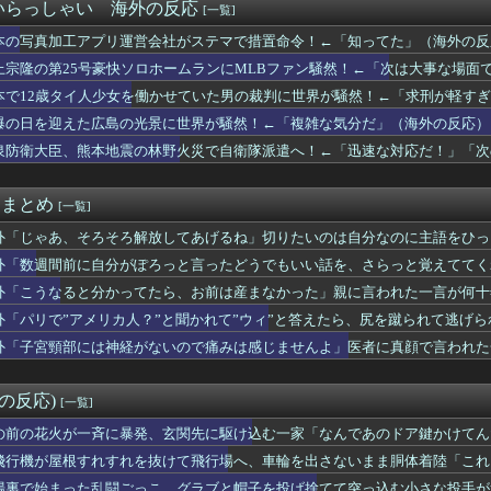
0年間の出場権剥奪や過去ワールドカップ、オリンピック予選の記録...
いらっしゃい 海外の反応
[一覧]
のヒーローだ！」手術中に大地震が起きた熊本総合病院の映像を見た...
本の写真加工アプリ運営会社がステマで措置命令！←「知ってた」（海外の反
o Studios」のレイオフ発覚で物議！海外ゲーマー「1...
ある中古品店に行ってレトロ品を探してみた」海外の反応
上宗隆の第25号豪快ソロホームランにMLBファン騒然！←「次は大事な場面
長だった」FIFA会長支持を表明したサッカー協会に海外大騒ぎ！...
本で12歳タイ人少女を働かせていた男の裁判に世界が騒然！←「求刑が軽す
国人を調教してしまうすごい国」 中国人「日本人より礼儀正しい」...
爆の日を迎えた広島の光景に世界が騒然！←「複雑な気分だ」（海外の反応）
アニメに出てくるネコｗｗｗ」（海外の反応）
だ？」日本で盗まれた銅像に海外びっくり仰天！（海外の反応）
泉防衛大臣、熊本地震の林野火災で自衛隊派遣へ！←「迅速な対応だ！」「次
に質問できる回数が決まってて、涙が出るほど笑った」続編が来なか...
サダーに就任した企業に世界が騒然！←「酷いアイデアだ」（海外の...
it まとめ
[一覧]
外「じゃあ、そろそろ解放してあげるね」切りたいのは自分なのに主語をひっ
外「数週間前に自分がぽろっと言ったどうでもいい話を、さらっと覚えててく
…
外「こうなると分かってたら、お前は産まなかった」親に言われた一言が何十
外「パリで”アメリカ人？”と聞かれて”ウィ”と答えたら、尻を蹴られて逃げら
外「子宮頸部には神経がないので痛みは感じませんよ」医者に真顔で言われた
外の反応)
[一覧]
の前の花火が一斉に暴発、玄関先に駆け込む一家「なんであのドア鍵かけてん
飛行機が屋根すれすれを抜けて飛行場へ、車輪を出さないまま胴体着陸「これ
の反応】
場裏で始まった乱闘ごっこ、グラブと帽子を投げ捨てて突っ込む小さな投手が