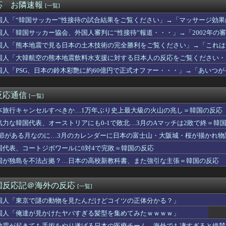
応 お隣速報
[一覧]
には」村上宗隆の第25号特大ホームランに海外大興奮！（海外の反...
見かけたヤバすぎる髪型を集めてみたｗｗｗｗ」
国人「“韓国サッカー”性接待の試合結果をご覧ください」→「マッサージ効
隆パワー炸裂大きな25号ソロホームラン！」
ッカーだ」
国人「韓国サッカー協会、外国人審判に“性接待”報道・・・」→「2002年
クウェート戦で行った審判買収が本当に深刻である理由がこちら…」...
てたこと正しかったね・・・」「もうサッカー代表、サッカー協会解散しよう
特大ホームラン！日本人選手新人最多HR記録で単独トップに 海外...
国人「熊本地震で見る日本の土木技術の完全勝利をご覧ください」→「これは
 『私は反日感情を一度も持った事がありません！』、『日本好きは...
か適当に作る感じがしない・・・」「あれがまさに経験値である」
国人「大韓航空の熊本地震飲料水支援に対する日本人の反応をご覧ください・
アジアで唯一『世界住みやすさ指数』トップ10の都市がある国とな...
国人「PSG、日本の鈴木彩艶に約60億円で正式オファー・・・」→「あいつがそ
くけど、私は家にいればいいの」毎日言われた20歳がついに返した...
して出れるとは思わないけど、それでもやっぱり羨ましいね」
分かってたら、お前は産まなかった」親に言われた一言が何十年も消...
ギハとユン・ガイ、18歳差を乗り越え熱愛を認める」→「羨ましい...
反応通信
[一覧]
「日本の弁当屋の貼り紙、最後の一行がずるい」
ヨタセリカはクールで信頼性が高く、運転が楽しいスポーツカーだっ...
本旅行キャンセルすべきか…1万年ぶり史上最大級の火山の兆し＝韓国の反応
号ホームランにMLBファン騒然！←「素晴らしいパワーだ！」（海...
気力な韓国代表、オーストリアにも0-1で敗北…3月のAマッチは2敗で終＝韓
試合ぶり25号特大ソロホームラン」
人少女を働かせていた男の裁判に世界が騒然！←「求刑が軽すぎる」...
.1節がある月なのに…3月のカレンダーに日本の富士山・大阪城・桜が描かれ
不足になった沖縄のスーパーに行ってみたら、なぜか辛ラーメンだけ...
国代表、コートジボワールに0対4で完敗＝韓国の反応
れすれを抜けて飛行場へ、車輪を出さないまま胴体着陸「これよりひ...
国が独島を不法占拠？…日本の高校新教科書、また強引な主張＝韓国の反応
天堂」の熊本地震被災者支援策が物議！海外ファン「神対応」「金額...
W杯の日本戦で、何回も映っていたこの女性は一体誰？」 中国人「...
た…」これ描いて死ね 第6話の海外反応
国反応記＠海外の反応
[一覧]
門戸を閉ざす中、K-ワクチンがアフリカを守る」と話題に
「この鉄板、3倍速く焼けるやつだ」
国人「東京で謎の動物を見たんだけどコイツの正体分かる？」
ッカー”性接待の試合結果をご覧ください」→「マッサージ効果は間...
国人「俺達が見かけたヤバすぎる髪型を集めてみたｗｗｗｗ」
野手二人がホームランを珍アシスト！打ったロナルド・アクーニャJ...
地震が起きても手術をやり遂げる日本の医療チーム、海外でも凄すぎると絶賛