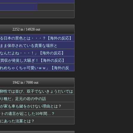
まるっと翻訳
海外のお前ら 海外の反応
Red4 海外の反応まとめ
NO FOOTY NO L...
ニチカン！
世界の憂鬱 海外・韓国の反...
2252 in / 14928 out
コリアル
海外トークログ
る日本の景色とは・・・？【海外の反応】
ハウメニージャパン！
まま保存されている貴重な場所と
海外の万国反応記＠海外の反...
なんだよね・・・！」【海外の反応】
世界はグーチョキパー
ポーランドボール 翻訳
判買収が発覚し大騒ぎ！【海外の反応】
ニチカン！
れめちゃくちゃ可愛いｗｗ」【海外の反
ワールドサッカーファン 海...
みんな知ってた？【海外の反...
海外さんいらっしゃい 海外...
1942 in / 7690 out
海外の反応 お隣速報
ガラパゴスジャパン - 海...
卵性では並び、双子でないきょうだいでは
私が悪いの？【海外の反応】
り種だ」足元の岩の中の話
ニチカン！
町が家も車も鍵をかけない理由とは？
ハナミズキの韓国ブログ[海...
海外のお前ら 海外の反応
ントの遺言が起こした10年間…？
ハウメニージャパン！
当にあった法案とは？
まるっと翻訳
世界の憂鬱 海外・韓国の反...