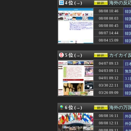
4 位 (→)
海外の反
08/08 12:12
海外「反撃の狼煙
08/08 12:11
外国人「俺達が
08/08 10:46
韓
08/08 12:07
韓国人「村上宗
サ
08/08 08:03
韓
08/08 12:05
韓国人「我が国が
っ
08/08 00:45
08/08 12:01
村上宗隆 25号
韓
08/08 12:00
#韓国質問サイト
何
08/07 14:44
韓
08/08 12:00
海外「日本がまた
08/04 15:09
韓
08/08 12:00
「あなたは一生働
と
08/08 12:00
海外「こうなると
08/08 12:00
韓国人「チャン・
5 位 (→)
カイカイ
08/08 12:00
【衝撃】韓国人
08/08 11:50
【海外の反応】ト
04/07 09:13
日
08/08 11:46
村上宗隆の第２５
04/03 09:11
無
08/08 11:37
海外「村上宗隆6
04/01 09:12
08/08 11:34
日本で12歳タイ
3
08/08 11:30
韓国人「台風で品
03/30 22:11
韓
08/08 11:15
軽飛行機が屋根す
03/26 09:09
韓
08/08 11:06
【GAME】「任
08/08 11:05
中国人「サッカー
08/08 11:00
海外「ウルっとき
6 位 (→)
海外の万
08/08 11:00
韓国人「世界が
08/08 11:00
【朗報】韓国人
08/08 16:11
外
08/08 10:46
韓国人「“韓国サ
08/08 12:11
外
08/08 10:45
【海外の反応】外
08/08 09:11
大