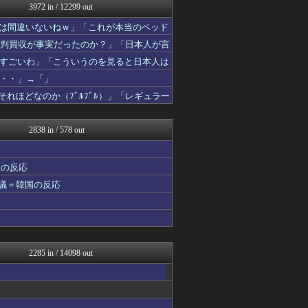
3972 in / 12299 out
海外のお前ら 海外の反応
海外の万国反応記＠海外の反...
果は間違いないねｗ」「これが本当のベッド
ハウメニージャパン！
の審判買収が事実だったのか？」「日本人が言
海外トークログ
」
こんなニュースにでくわした
すごいわ」「こういうのを見ると日本人は
日本と韓国は敵か？味方か？...
・・」→「」
ガラパゴスジャパン - 海...
れほどなのか（ﾌﾞﾙﾌﾞﾙ）」「レギュラー
私が悪いの？【海外の反応】
Ask Reddit まと...
韓国ニュース反応まとめ
2838 in / 578 out
ニチカン！
JDM速報 海外の反応
海外の反応スポーツ
国の反応
まるっと翻訳
物議＝韓国の反応
海外さんいらっしゃい 海外...
かんにゅー -韓国の反応-
QQQ(海外の反応)
HANO-K
じゃぽにか反応帳
アニメリアクト
2285 in / 14098 out
韓国ニュース反応まとめ
ニチカン！
海外の反応 お隣速報
ボールパーク速報 海外の反...