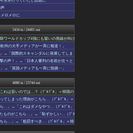
十年先を行っていたと話題に
海外の万国反応記＠海外の反...
の声
まるっと翻訳
をメロメロに
海外トークログ
かんにゅー -韓国の反応-
韓国ニュース反応まとめ
5434 in / 24461 out
ニチカン！
世界の憂鬱 海外・韓国の反...
韓ワールドカップ4強にも疑いの視線が向け
コリアル
と欧州の大手メディアが一斉に報道！」
ハウメニージャパン！
QQQ(海外の反応)
」→「国際的スキャンダルに発展してしま
JDM速報 海外の反応
撃の声！」→「日本人審判の名前が次々と
Ask Reddit まと...
！」→「英国メディアも一斉に指摘‥」
韓国ニュース反応まとめ
ボールパーク速報 海外の反...
Red4 海外の反応まとめ
4080 in / 23744 out
海外トークログ
韓国ニュース反応まとめ
れは旨いのでは…？（ﾌﾞﾙﾌﾞﾙ」＝韓国の
ニチカン！
てしまった理由がこちら…（ﾌﾞﾙﾌﾞﾙ」＝
ポーランドボール 翻訳
韓国ニュース反応まとめ
…」→「これはダメなやつ…（ﾌﾞﾙﾌﾞﾙ」
海外さんいらっしゃい 海外...
ものがこちら…」→「恥ずかしい…（ﾌﾞﾙ
世界の憂鬱 海外・韓国の反...
ら…」→「処罰すべき…（ﾌﾞﾙﾌﾞﾙ」＝韓
コリアル
みんな知ってた？【海外の反...
海外の反応リサーチ