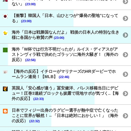
ない」
(23:00)
【衝撃】韓国人「日本、山ひとつが”爆発の聖地”になって
る」
(23:00)
海外「日本は戦勝国なんだよ」 戦後の日本人の特別な生き
様に各国から称賛の声
(23:00)
海外「W杯では行方不明だったが」ルイス・ディアスがア
ストンヴィラ戦で決めたゴラッソに海外大騒ぎ！（海外の
反応）
(22:56)
【海外の反応】イチローがマリナーズのHRダービーでホ
ームラン連発！【MLB】
(22:46)
英国人「安心感が違う」冨安健洋、パレス移籍当日にデビ
ュー！圧巻3連続ブロックも披露で現地サポが気づく..【海
外の反応】
(22:33)
日本でフィジー出身のラグビー選手が熱中症で亡くなった
ことに世界が騒然！←「日本は絶対におかしい！」（海外
の反応）
(22:32)