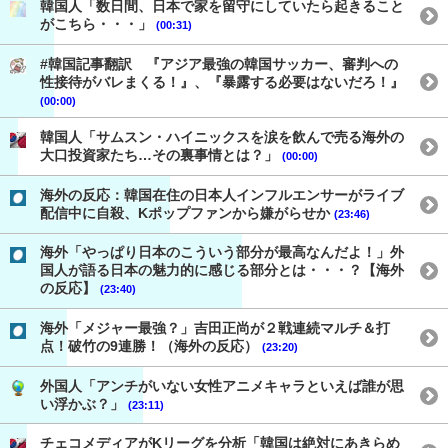
韓国人「数日間、日本で家を留守にしていたら起きること
がこちら・・・」
(00:31)
#韓国記事翻訳 『アジア最強の韓国サッカー、審判への
性接待がバレまくる！』、『暴露する必要はないだろ！』
(00:00)
韓国人「サムスン・ハイニックスを涙を飲んで売る海外の
大口投資家たち…その裏事情とは？」
(00:00)
海外の反応：韓国在住の日本人インフルエンサーがライブ
配信中に自殺、Kポップファンから嫌がらせか
(23:46)
海外「やっぱり日本のこういう部分が最高なんだよ！」外
国人が語る日本の魅力的に感じる部分とは・・・？【海外
の反応】
(23:40)
海外「メジャー最強？」吉田正尚が２戦連続マルチ＆打
点！破竹の9連勝！（海外の反応）
(23:20)
外国人「アンチがいない女性アニメキャラといえば誰が思
い浮かぶ？」
(23:11)
チェコメディアがKリーグを分析「韓国は絶対にあきらめ