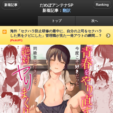
だめぽアンテナSP
Ranking
新着記事
新着記事：
翻訳
トップ
次へ
海外「セクハラ防止研修の最中に、自分の上司をセクハラ
した男をクビにした」管理職が見た一発アウトの瞬間…？
(PickUP!)