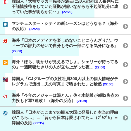
韓国人「大韓サッカー協会が過去に20人の外国人審判らに
不謹慎接待をしていた証拠が揃いながらも不起訴処分に成
っていた事が明らかに‥」
(22:20)
マンチェスター・シティの新シーズンはどうなる？（海外
の反応）
(22:20)
海外「日本のメディアを楽しめないことにうんざりだ。ウ
ィーブの評判のせいで自分もその一部になる気分になる」
(22:00)
海外「ほら、明かりが見えるでしょ。シェリーが待ってる
の」一週間寝たきりの人が立ち上がった夜…
(22:00)
韓国人「CJグループの女性社員300人以上の個人情報がテ
レグラムで流出…夫の写真まで晒された」と騒然
(22:00)
海外「今年のメジャーは混とん」佐々木朗希が6回2失点の
力投もド軍7連敗！（海外の反応）
(21:39)
韓国人「日本がここまでの観光大国に発展した本当の理由
がこちら…」→「昔から日本は愛されてた…（ﾌﾞﾙﾌﾞﾙ」＝
韓国の反応
(21:35)