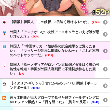
【朗報】韓国人「この鉄板、3倍速く焼けるやつだ」
(ｵﾇﾇﾒ)
外国人「アンチがいない女性アニメキャラといえば誰が思
い浮かぶ？」
(ｵﾇﾇﾒ)
韓国人「“韓国サッカー”性接待の試合結果をご覧くださ
い」→「マッサージ効果は間違いないねｗ」「これが本当
のベッドサッカーだ」
(ｵﾇﾇﾒ)
韓国人「欧州メディアがロンドン五輪銅メダルはく奪の可
能性を報道！韓国が外国人審判団に不適切接待をした疑
い」
(ｵﾇﾇﾒ)
【イタリア-ギリシャ】古代からのライバル関係【ポーラ
ンドボール】
(01:00)
佐々木朗希が巨大グローブで見せた好フィールディングに
MLBファン騒然！←「目を疑った」（海外の反応）
(00:48)