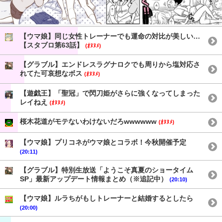
【ウマ娘】同じ女性トレーナーでも運命の対比が美しい…
【スタブロ第63話】
(ｵﾇﾇﾒ)
【グラブル】エンドレスラグナロクでも周りから塩対応さ
れてた可哀想なボス
(ｵﾇﾇﾒ)
【遊戯王】「聖冠」で閃刀姫がさらに強くなってしまった
レイねえ
(ｵﾇﾇﾒ)
桜木花道がモテないわけないだろwwwwww
(ｵﾇﾇﾒ)
【ウマ娘】プリコネがウマ娘とコラボ！今秋開催予定
(20:11)
【グラブル】特別生放送「ようこそ真夏のショータイム
SP」最新アップデート情報まとめ（※追記中）
(20:10)
【ウマ娘】ルラちがもしトレーナーと結婚するとしたら
(20:00)