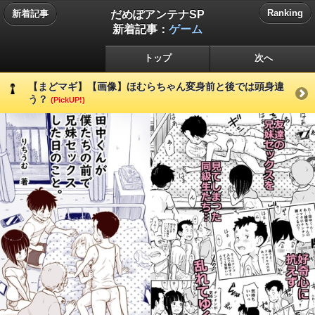
だめぽアンテナSP
Ranking
新着記事
新着記事：
ゲーム
トップ
次へ
【まどマギ】【画像】ほむらちゃん変身前と後では頭身違
う？
(PickUP!)