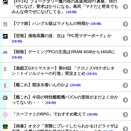
【FF14】フォークタワー魔の塔の高速周回PT募集、侍の
「ぜになげ」要求ばかりになる。島民「マナだと野良でも
みんな侍でぜになげしてる」
(19:09)
【ウマ娘】ハングル版はマメちんの時期か
(19:08)
【悲報】価格高騰の波、次は『PC用マザーボード』か
(19:05)
【朗報】ゲーミングPCの主流はVRAM 8GBから16GBに
(19:02)
【遊戯王GXリマスター】第69話 「クロノスVSナポレオ
ン！トイソルジャーの行進」実況まとめ
(19:01)
【艦これ】競泳水着いんのかよ
(19:00)
【艦これ】今回の特効艦載機パズルの意味がまだよく分か
ってないわ・・・
(19:00)
「スーファミのRPG」でおすすめ教えて
(19:00)
【画像】オタク「実際にプレイしたらわかるけどライザは