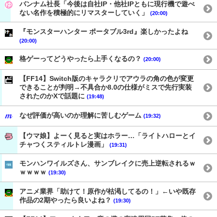
バンナム社長「今後は自社IP・他社IPともに現行機で遊べ
ない名作を積極的にリマスターしていく」
(20:00)
『モンスターハンター ポータブル3rd』楽しかったよね
(20:00)
格ゲーってどうやったら上手くなるの？
(20:00)
【FF14】Switch版のキャラクリでアウラの角の色が変更
できることが判明→不具合か8.0の仕様がミスで先行実装
されたのかXで話題に
(19:48)
なぜ評価が高いのか理解に苦しむゲーム
(19:32)
【ウマ娘】よーく見ると実はホラー…「ライトハローとイ
チャつくスティルトレ漫画」
(19:31)
モンハンワイルズさん、サンブレイクに売上逆転されるｗ
ｗｗｗｗ
(19:30)
アニメ業界「助けて！原作が枯渇してるの！」←いや既存
作品の2期やったら良いよね？
(19:30)