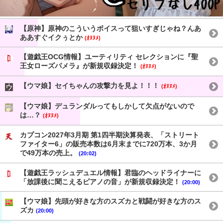
【原神】原神のこういうボイスって狙いすぎじゃね？んあ
ああすぐイクぅとか
(ｵﾇﾇﾒ)
【遊戯王OCG情報】ユーティリティ セレクションに『聖
王女ローズパメラ』が新規収録決定！
(ｵﾇﾇﾒ)
【ウマ娘】セイちゃんの攻撃力を見よ！！！
(ｵﾇﾇﾒ)
【ウマ娘】デュランダルってもしかして欠点がないので
は…？
(ｵﾇﾇﾒ)
カプコン2027年3月期 第1四半期決算発表、「ストリート
ファイター6」の販売本数は6月末までに720万本、3か月
で49万本の売上。
(20:02)
【遊戯王ラッシュデュエル情報】君臨のヘッドライナーに
「放課後に聞こえるピアノの音」が新規収録決定！
(20:00)
【ウマ娘】先頭が好きな方のスズカと戦闘が好きな方のス
ズカ
(20:00)