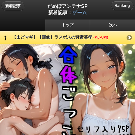
だめぽアンテナSP
Ranking
新着記事
新着記事：
ゲーム
トップ
次へ
【まどマギ】【画像】ラスボスの狩野英孝
(PickUP!)