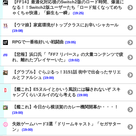
【FF14】最適化対応後のSwitch2版のロード時間、爆速に
なる！！Switch2版ユーザーたち「ロード短くなってめち
ゃくちゃ快適」「蘇生も一瞬」
(19:25)
【ウマ娘】家庭環境がトップクラスにお辛いシャカール
(19:08)
RPGで一番格好いい戦闘曲
(19:05)
【悲報】浜口氏「『FF7 リバース』の大量コンテンツで疲
れ、離れたプレイヤーいた」
(19:02)
【グラブル】ぐらぶるっ！3151話 街中で出会ったサリエ
ルとファルシュ
(19:00)
【艦これ】E5ヌルイとかいう風説には騙されないぞ スキ
ャンプくらいヌルイのなら考える
(19:00)
【艦これ】今日から横須賀のカレー機関開幕か・・・！
(19:00)
失敗ゲームハード3選「ドリームキャスト」「セガサター
ン」
(19:00)