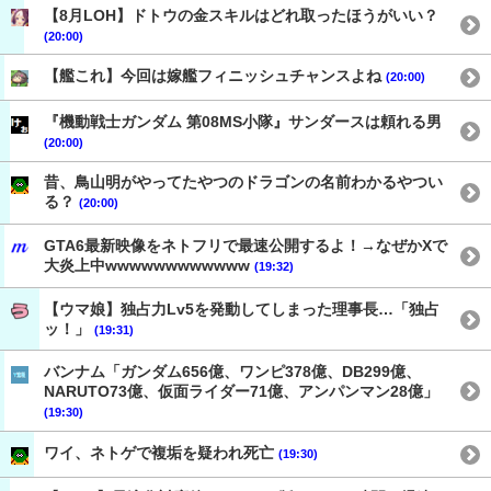
【8月LOH】ドトウの金スキルはどれ取ったほうがいい？
(20:00)
【艦これ】今回は嫁艦フィニッシュチャンスよね
(20:00)
『機動戦士ガンダム 第08MS小隊』サンダースは頼れる男
(20:00)
昔、鳥山明がやってたやつのドラゴンの名前わかるやつい
る？
(20:00)
GTA6最新映像をネトフリで最速公開するよ！→なぜかXで
大炎上中wwwwwwwwwwww
(19:32)
【ウマ娘】独占力Lv5を発動してしまった理事長…「独占
ッ！」
(19:31)
バンナム「ガンダム656億、ワンピ378億、DB299億、
NARUTO73億、仮面ライダー71億、アンパンマン28億」
(19:30)
ワイ、ネトゲで複垢を疑われ死亡
(19:30)