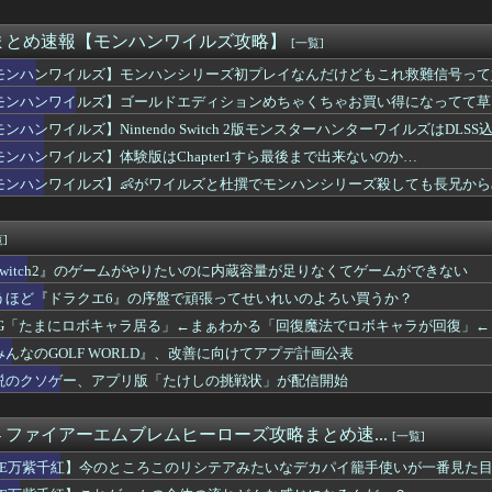
】セテス…一体誰なんだ…すごい見覚えのあるキャラ多い
付開始
セルランが強すぎる…スタレの売上前年比32%減はヤバすぎだろ
Nintendo Switch 2版モンスターハンターワイ...
まとめ速報【モンハンワイルズ攻略】
[一覧]
ジ・フォー・デザイア」UR・SRカードまとめ
モンハンワイルズ】モンハンシリーズ初プレイなんだけどもこれ救難信号って
h2版FF14のタッチパネル操作やJoy-Con 2マウ...
報】ユーティリティ セレクションに『聖王女ローズパメラ』が新規...
モンハンワイルズ】ゴールドエディションめちゃくちゃお買い得になってて草
ープトウショウというカッコいいウマ娘
ンハンワイルズ】Nintendo Switch 2版モンスターハンターワイルズはDLSS込
もう終わってそうだから聞くんだけど E3-2ってサブの穴が空い...
モンハンワイルズ】体験版はChapter1すら最後まで出来ないのか…
な作品の父親キャラのテンプレみたいだったガラント / メインシ...
ロンティアの新作はまだかのう…
モンハンワイルズ】👶がワイルズと杜撰でモンハンシリーズ殺しても長兄から
トンデモなく天才的な「デザイン広告」が登場ｗｗｗｗｗｗｗｗ
デュエル】1億ダウンロード感謝キャンペーンログインボーナス！福...
]
Switch2』のゲームがやりたいのに内蔵容量が足りなくてゲームができない
うほど『ドラクエ6』の序盤で頑張ってせいれいのよろい買うか？
PG「たまにロボキャラ居る」←まぁわかる「回復魔法でロボキャラが回復」←
みんなのGOLF WORLD』、改善に向けてアプデ計画公表
説のクソゲー、アプリ版「たけしの挑戦状」が配信開始
. - ファイアーエムブレムヒーローズ攻略まとめ速...
[一覧]
FE万紫千紅】今のところこのリシテアみたいなデカパイ籠手使いが一番見た