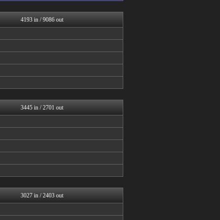
ミニゴブ速報 ～グラブルま...
FGOまとめ速報
4193 in / 9086 out
Y速報
パカ娘速報！！ウマ娘まとめ...
2ch東方スレ観測所
けおけお速報
スマブラ屋さん | スマブ...
原神速報 | GENSHI...
げぇ速
カンダタ速報
ウマ娘まとめ速報うまろぐ
スマブラ屋さん | スマブ...
3445 in / 2701 out
原神速報 | GENSHI...
PlaySphere | ...
ゲーム魔人
馬鳥速報
げぇ速
カンダタ速報
mutyunのゲーム+αブ...
ウマ娘まとめ速報うまろぐ
スターライト速報 -遊戯王...
あ艦これ ～艦隊これくしょ...
3027 in / 2403 out
ゆるゲーマー遅報
艦これ速報 艦隊これくしょ...
けおけお速報