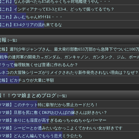
艦これ】なんか調べたらE5めちゃくちゃ対地艦使うやん・・・
erさん、意図せず職質から逃げてしまうｗｗｗｗｗｗｗｗ
艦これ】インディアナってE3-3とE3-4、どっちで掘ってるでち？
ームができるゲームｗｗｗｗｗｗｗｗｗｗ
ンドローネ下げしてるのはVPN使ってまでやってる元バイトリーダ...
艦これ】みぃむちゃんｶﾜｲｲﾈｴ・・・
エ』のAIチャットRPGが8月に配信
艦これ】E3-4クリアの流れ来てるな
ゥーンレイダースさん、もうリズム天国にアマゾンランキングで敗北...
イバルゲーム 『Dune: Awakening デューン：...
ツと苫小牧どちらに住めばいいんだこれは…
速報
[一覧]
デュエル】イラスト違い「朔夜しぐれ」が手に入るジェムパックはK...
でアナボ今はダメなの？
悲報】週刊少年ジャンプさん、最大発行部数653万部から急降下でついに100万
ンドミュージアム、凄い「解説」が見つかってしまうｗｗｗｗｗｗ
年戦争の連邦軍の開発力→ガンダム、ガンキャノン、ガンタンク、ジム、ボー
パの宝箱の最後の一個が見つからない つらい
メラって倫理観無くせば普通に作れるんか？
さん ついに100万部を割ってしまう
ークタワー魔の塔で入手できるマウント「ダックポーター」、Nでも...
ルネコの大冒険シリーズがリメイクされたり新作発売されない理由は？なぜ？
宿屋』の存在意義が薄い
悲報】ピカチュウが大量に半額
感想ください。辛口でもOKです」 敵「あれがだめ。これがだめ」...
ーエムブレムさん、ついにキャラ成長率がゲーム内で見れるようにな...
LoH）先行3で楽しようと思ったのにここまで環境が変わるとは思...
報！！ウマ娘まとめブログ
[一覧]
冒険』のリメイクや新作が発売されない理由は？なぜ？
の奥様はお綺麗でスタイルも良い
ウマ娘】このチケット特に叡智だから禁止カードだろ！
モウサギ 他
ウマ娘】旦那を尻に敷くDKPIおひんばの嫁さんは好きかい？
ミナス武器の新序列は決まったムルシか？
ウマ娘】余りにも湿度が高すぎるぬっちゃぬちゃなパーマー
険シリーズがリメイクされたり新作発売されない理由は？なぜ？
ーデュエル】チュートリアル終了時の獲得デッキを変更
ウマ娘】シービーとか透みたいなかっこよくてかわいい女が好きです
終わってもやもやすると言う息子に「誰が一番悪いと思った？」と聞...
ウマ娘】どんどん編んでもらう忠犬ミラ公たち
ム』について全く知らないんやが最強のやつはどんなの？