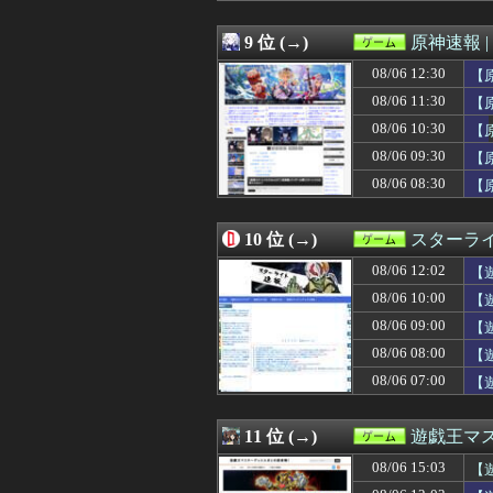
08/06 07:03
【遊戯王】オバフ
08/06 07:02
【悲報】識者「Beas
9 位 (→)
原神速報 |
08/06 07:01
【ウマ娘】新レ
08/06 12:30
08/06 07:01
魔女っ子シューテ
【
08/06 07:01
【ウマ娘】海で
08/06 11:30
【
08/06 07:00
【艦これ】みぃむ
08/06 10:30
【
08/06 07:00
【遊戯王マスタ
08/06 07:00
識者「Beast of
08/06 09:30
【
08/06 07:00
【8月LOH】も
潮
08/06 08:30
【
08/06 06:47
【悲報】一年生
08/06 06:32
【朗報】ライザの
08/06 06:25
死神のコスプレ
10 位 (→)
スターライ
08/06 06:05
【FF14】紅蓮祭
08/06 12:02
【
08/06 06:05
【こち亀】連載5
08/06 06:02
【ポリコレ】任天堂
08/06 10:00
【
08/06 06:00
【FGO】ティアマト 
08/06 09:00
【
08/06 06:00
今から25年前に
08/06 04:02
08/06 08:00
【朗報】プレス
【
08/06 04:00
【ウマ娘】旦那を
08/06 07:00
【
08/06 02:02
【朗報】メディア
08/06 01:55
【ウマ娘】セイ
08/06 01:25
お前らがオープ
11 位 (→)
遊戯王マ
08/06 01:00
メインヒロイン
08/06 15:03
【
08/06 00:30
【FE万紫千紅
08/06 00:30
【小ネタ・画像】あ