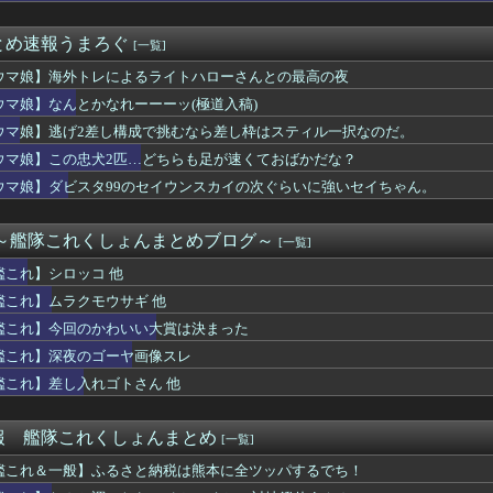
ウギュステ舞台なのにヴァルナの出番がなかったのだ…
レックスってFGO以外で稼げるスマホゲームってあるんだっけ？
とめ速報うまろぐ
[一覧]
000万円寄付
チケット特に叡智だから禁止カードだろ！
ウマ娘】海外トレによるライトハローさんとの最高の夜
夜が男の子連れ込んでる…🦇)
ウマ娘】なんとかなれーーーッ(極道入稿)
グウィンが発売当時のプレイヤーにとってバカみたいに強いボスだっ...
してもらった現在完了形と過去形の違い、過去一で分かりやすいｗｗ...
ウマ娘】逃げ2差し構成で挑むなら差し枠はスティル一択なのだ。
ジナヤにもお胸格差があるんだね 酷いね
ウマ娘】この忠犬2匹…どちらも足が速くておばかだな？
F WORLD』、改善に向けてアプデ計画公表
ウマ娘】ダビスタ99のセイウンスカイの次ぐらいに強いセイちゃん。
ュウが大量に半額
忠犬2匹…どちらも足が速くておばかだな？
よるレストラン予約「オートリザーブ」、やっぱダメそう・・・・・
 ～艦隊これくしょんまとめブログ～
[一覧]
装でチャスカまた活躍するね ただチャスカは強さとか以前にケバく...
ム『魔神少女エピソード4 届ける想い』8/6本日PS5版リリ...
艦これ】シロッコ 他
のキャラデザは誰が相応しい？
艦これ】ムラクモウサギ 他
tch2版の携帯モードで絶アレキ時間切れまで到達した猛者が現...
、アプリ版「たけしの挑戦状」が配信開始
艦これ】今回のかわいい大賞は決まった
がブームらしいが元祖はビックリマンシール
艦これ】深夜のゴーヤ画像スレ
むっ！ディスク廃止撤回してくれえええっ！！」←これｗｗｗｗｗｗ...
艦これ】差し入れゴトさん 他
スタ99のセイウンスカイの次ぐらいに強いセイちゃん。
ライディング・デュエル！アクセラレーション！」のショート動画を...
コ 他
報 艦隊これくしょんまとめ
[一覧]
of Reincarnationは皆様からのご意見を真摯...
ィアナってE3-3とE3-4、どっちで掘ってるでち？
艦これ＆一般】ふるさと納税は熊本に全ツッパするでち！
ムブレム 万紫千紅』主人公の見た目を変えられるのは久しぶりだな