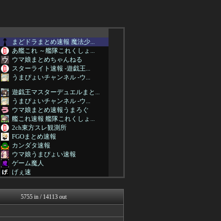
まどドラまとめ速報 魔法少...
あ艦これ ～艦隊これくしょ...
ウマ娘まとめちゃんねる
スターライト速報 -遊戯王...
うまぴょいチャンネル -ウ...
遊戯王マスターデュエルまと...
うまぴょいチャンネル -ウ...
ウマ娘まとめ速報うまろぐ
艦これ速報 艦隊これくしょ...
2ch東方スレ観測所
FGOまとめ速報
カンダタ速報
ウマ娘うまぴょい速報
ゲーム魔人
げぇ速
ゆるゲーマー遅報
けおけお速報
5755 in / 14113 out
カンダタ速報
まどドラまとめ速報 魔法少...
FGOまとめ速報