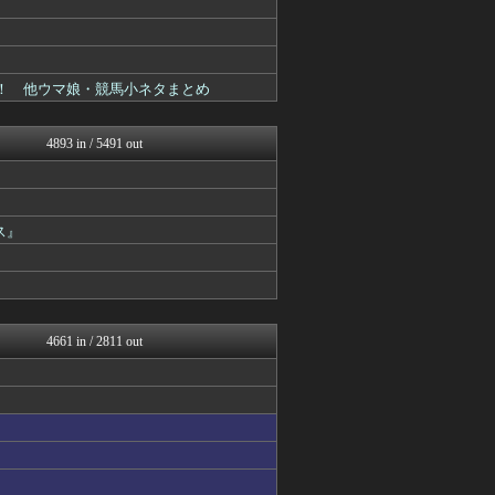
ウマ娘まとめ速報うまろぐ
PlaySphere | ...
アルセウス速報＠ポケモンま...
Y速報
ああ！ 他ウマ娘・競馬小ネタまとめ
げぇ速
ゆるゲーマー遅報
カンダタ速報
4893 in / 5491 out
スマブラ屋さん | スマブ...
原神速報 | GENSHI...
ルフレch. - ファイア...
モンハンまとめ速報【モンハ...
ゲーム魔人
ス』
馬鳥速報
ウマ娘まとめ超速報！
ウマ娘うまぴょい速報
げぇ速
カンダタ速報
4661 in / 2811 out
遊戯王マスターデュエルまと...
スターライト速報 -遊戯王...
うまぴょいチャンネル -ウ...
PlaySphere | ...
ウマ娘まとめ速報うまろぐ
艦これ速報 艦隊これくしょ...
ゆるゲーマー遅報
まどドラまとめ速報 魔法少...