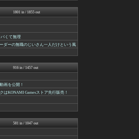
遊戯王マスターデュエルまと...
mutyunのゲーム+αブ...
1801 in / 1855 out
うまぴょいチャンネル -ウ...
PlaySphere | ...
ウマ娘まとめ速報うまろぐ
艦これ速報 艦隊これくしょ...
ケバくて無理
スターライト速報 -遊戯王...
Y速報
リーダーの無職のじいさん一人だけという風
ウマ娘うまぴょい速報
スマブラ屋さん | スマブ...
mutyunのゲーム+αブ...
ゲーム魔人
916 in / 1457 out
馬鳥速報
カンダタ速報
mutyunのゲーム+αブ...
動画を公開！
FGOまとめ速報
ONAMI Gamesストア先行販売！
Y速報
mutyunのゲーム+αブ...
パカ娘速報！！ウマ娘まとめ...
mutyunのゲーム+αブ...
ウマ娘まとめちゃんねる
ゲーム魔人
581 in / 1047 out
ゆるゲーマー遅報
ルフレch. - ファイア...
ウマ娘うまぴょい速報