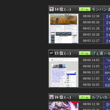
08/05 21:30
【FE万紫千紅
受
08/05 21:30
【原神】原神の
08/05 21:28
14 位 (→)
【モンハンワイルズ】
モンハン
08/05 21:11
【速報】「チェン
08/06 12:30
【
08/05 21:06
【FF14】Switc
08/05 21:01
08/06 00:28
【遊戯王OCG情
【
08/05 21:01
【ウマ娘】スイ
08/05 21:28
【モ
08/05 21:00
【艦これ】みんな
に
08/05 18:28
【
08/05 21:00
【グラブル】色ん
08/05 21:00
【東方】黄昏フ
08/05 12:27
【
08/05 20:47
【衝撃】新宿に
08/05 20:45
【遊戯王マスター
15 位 (→)
げぇ速
[一覧
08/06 14:05
『
08/06 13:05
い
08/06 12:05
R
08/06 11:05
『
08/06 10:05
伝
16 位 (→)
ルフレch
08/06 12:30
【