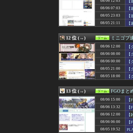
08/06 12:03
【
08/06 00:28
【モンハンワイ
08/06 07:03
【
08/06 00:10
【FF14】クレ
08/05 23:03
08/06 00:01
【ウマ娘】ライ
【
08/06 00:00
【まどドラ】プ
08/05 21:11
【
08/06 00:00
【ウマ娘】余り
08/06 00:00
なんでグラディウ
08/06 00:00
【遊戯王OCG情報】
12 位 (→)
ミニゴブ
08/06 00:00
【艦これ】今回
08/06 12:00
【
08/06 00:00
【グラブル】手
08/06 00:00
格ゲーとレース
08/06 08:00
【
08/05 23:45
【城プロ】[夏]ル
08/06 00:00
【
08/05 23:25
成人向けゲーム『
08/05 21:00
08/05 23:20
【8月LOH】ラ
【
08/05 23:03
【遊戯王】1億D
08/05 18:00
【
08/05 23:00
おっさん「昔の
08/05 23:00
老害「ペルソナ2
08/05 23:00
これきらい！
13 位 (→)
FGOまと
08/05 23:00
【艦これ】深夜
08/06 15:00
【
08/05 22:08
【ウマ娘】ステ
08/05 22:00
【艦これ】差し入
08/06 13:32
【
08/05 22:00
女性漫画家ある
08/06 12:00
【
08/05 21:45
尾田栄一郎、新人
08/06 06:00
【F
08/05 21:30
【ウマ娘】カレ
08/05 21:30
【城プロ】[夏]
08/05 19:52
PL