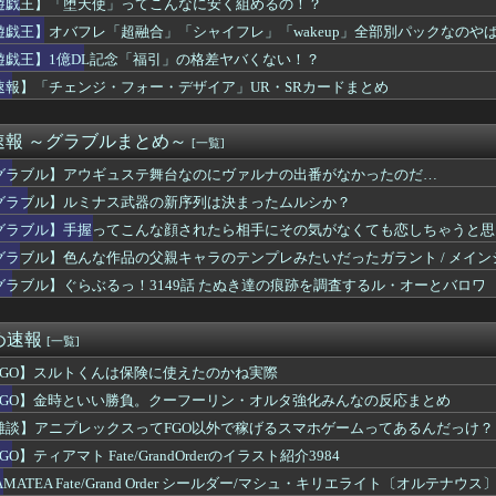
遊戯王】「堕天使」ってこんなに安く組めるの！？
ルズ】ゴールドエディションめちゃくちゃお買い得になってて草
遊戯王】オバフレ「超融合」「シャイフレ」「wakeup」全部別パックなのや
セントアイルのマジックポットの抽選ってタンクでヘイト取りまくら...
トハローのやり口を評価するダスカツ
遊戯王】1億DL記念「福引」の格差ヤバくない！？
レマ2戦まけた…もういいや…
速報】「チェンジ・フォー・デザイア」UR・SRカードまとめ
にも湿度が高すぎるぬっちゃぬちゃなパーマー
ス系STGのパワーアップってスピード調整できないの？
UTILITY SELECTION収録『聖王女ローズパメラ...
速報 ～グラブルまとめ～
[一覧]
のかわいい大賞は決まった
グラブル】アウギュステ舞台なのにヴァルナの出番がなかったのだ…
握ってこんな顔されたら相手にその気がなくても恋しちゃうと思う俺
ゲーがオワコンになった理由
グラブル】ルミナス武器の新序列は決まったムルシか？
ーヴル宮殿[改壱] 特技：自身の特殊攻撃で与えるダメージが1...
グラブル】手握ってこんな顔されたら相手にその気がなくても恋しちゃうと思
ヤリステ メスブター』開発者絶望、銀行がsteamからの入金を...
ンカーのトレンドは逃げ2差し1らしい
グラブル】色んな作品の父親キャラのテンプレみたいだったガラント / メイ
L記念「福引」の格差ヤバくない！？
グラブル】ぐらぶるっ！3149話 たぬき達の痕跡を調査するル・オーとバロワ
ゲーム売ってくれえええええ😭（買わない）」
面白いぞ」ワイ「昔のゲームなんて絶対つまんないやんwww」
め速報
[一覧]
のゴーヤ画像スレ
FGO】スルトくんは保険に使えたのかね実際
ゴ限定は許してないからな
れゴトさん 他
FGO】金時といい勝負。クーフーリン・オルタ強化みんなの反応まとめ
あるとかあれば教えてほしい
雑談】アニプレックスってFGO以外で稼げるスマホゲームってあるんだっけ？
漫画家に喝「31ページの漫画を描くのに何をウダウダやってるんで...
GO】ティアマト Fate/GrandOrderのイラスト紹介3984
ンチャンフィギュア、マイケル・ジャクソンみたいになってしまう
パンデモニウム[改壱] 特技：巨大化する度に射程内の味方の攻撃...
AMATEA Fate/Grand Order シールダー/マシュ・キリエライト〔オルテ