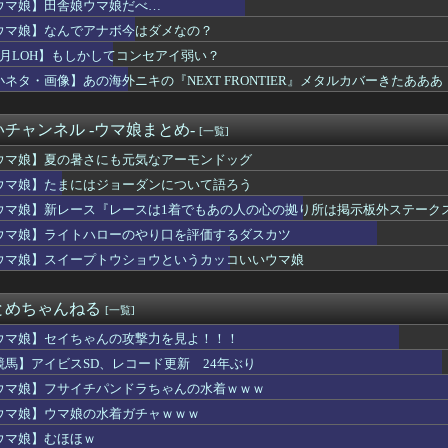
ウマ娘】田舎娘ウマ娘だべ…
かなれーーーッ(極道入稿)
シューティングゲーム 『超翼戦騎エスティーク』8/6本日リリ...
ウマ娘】なんでアナボ今はダメなの？
いう可愛さとかっこよさを兼ね備えたやつ
8月LOH】もしかしてコンセアイ弱い？
of Reincarnationは皆様からのご意見を真摯...
クエ6』の序盤で頑張ってせいれいのよろい買うか？
小ネタ・画像】あの海外ニキの『NEXT FRONTIER』メタルカバーきたあ
万紫千紅』、ついにキャラ成長率がゲーム内で見れるようになる
観無くせば普通に作れるんか？
チャンネル -ウマ娘まとめ-
[一覧]
帝国ホテルですが、投稿後すぐ帝国ホテルから連絡があり・・・・・
ルにモラが無い モラっていくら常に所持しておくべき？
ウマ娘】夏の暑さにも元気なアーモンドッグ
】今のところこのリシテアみたいなデカパイ籠手使いが一番見た目好み
ウマ娘】たまにはジョーダンについて語ろう
ズ】モンハンシリーズ初プレイなんだけどもこれ救難信号って好きな...
ニメ化ブーム、はじまるｗｗｗ
ウマ娘】新レース『レースは1着でもあの人の心の拠り所は掲示板外ステーク
】道中の懲罰房にいたミコッテやララフェル女性たちをヒカセンが助...
ウマ娘】ライトハローのやり口を評価するダスカツ
バは本当にタクトちゃん来るの？
ウマ娘】スイープトウショウというカッコいいウマ娘
娘ウマ娘だべ…
ロボキャラ居る」←まぁわかる「回復魔法でロボキャラが回復」←？
険シリーズがリメイクされたり新作発売されない理由は？なぜ？
とめちゃんねる
[一覧]
天使」ってこんなに安く組めるの！？
】スピードロイドのサーキュラーを早く日本にください
ウマ娘】セイちゃんの攻撃力を見よ！！！
にはジョーダンについて語ろう
競馬】アイビスSD、レコード更新 24年ぶり
ワイヤレスコントローラー「アイコン ブルー スペシャルエディ...
2差し構成で挑むなら差し枠はスティル一択なのだ。
ウマ娘】フサイチパンドラちゃんの水着ｗｗｗ
か調べたらE5めちゃくちゃ対地艦使うやん・・・
ウマ娘】ウマ娘の水着ガチャｗｗｗ
ャラ」←よくいる 「強いおばさんキャラ」← 全然いない
ウマ娘】むほほｗ
まになんでこいつ混じってんの？ってコラボあるよね