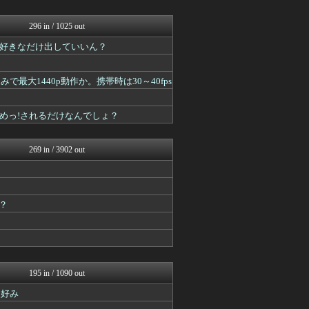
ルフレch. - ファイア...
原神速報 | GENSHI...
モンハンまとめ速報【モンハ...
296 in / 1025 out
遊戯王マスターデュエルまと...
好きなだけ出していいん？
馬鳥速報
スターライト速報 -遊戯王...
うまぴょいチャンネル -ウ...
みで最大1440p動作か。携帯時は30～40fps
あ艦これ ～艦隊これくしょ...
ミニゴブ速報 ～グラブルま...
2ch東方スレ観測所
めっ!されるだけなんでしょ？
スマブラ屋さん | スマブ...
スターライト速報 -遊戯王...
269 in / 3902 out
？
195 in / 1090 out
目好み