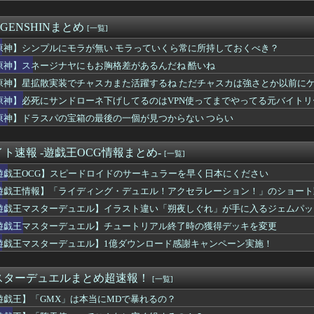
レ「超融合」「シャイフレ」「wakeup」全部別パックなのやば...
t of Reincarnationはパリィ系・ソウルラ...
 GENSHINまとめ
[一覧]
ース『レースは1着でもあの人の心の拠り所は掲示板外ステークス』
ィング最新作『コットン ロックウィズユー』8/6本日リリース！...
原神】シンプルにモラが無い モラっていくら常に所持しておくべき？
はしゃぎすぎたフサイチパンドラ。「その水着でおんぶはマズイ…」
原神】スネージナヤにもお胸格差があるんだね 酷いね
ちゃんｶﾜｲｲﾈｴ・・・
原神】星拡散実装でチャスカまた活躍するね ただチャスカは強さとか以前に
ーデュエル】1億ダウンロード感謝キャンペーン実施！
 Reincarnationはパリィ系・ソウルライク系の...
原神】必死にサンドローネ下げしてるのはVPN使ってまでやってる元バイト
しかしてコンセアイ弱い？
原神】ドラスパの宝箱の最後の一個が見つからない つらい
息子の夏休み、デバッガーよりハードだと話題にｗｗｗｗｗｗｗ
アトリエ新作、PS4・PS5ハブで発表！
をして隣のビルの屋上から病院を眺めていた男を逮捕ｗｗｗ
ト速報 -遊戯王OCG情報まとめ-
[一覧]
2026でモーグリの浮き輪がマウント化決定！去年のユーザーか...
遊戯王OCG】スピードロイドのサーキュラーを早く日本にください
0周年 1年ぶり新作読み切りが「ジャンプ」に
、FEの主人公の性別を「TypeA」「TypeB」と言ってし...
遊戯王情報】「ライディング・デュエル！アクセラレーション！」のショート
Fate/GrandOrderのイラスト紹介3984
遊戯王マスターデュエル】イラスト違い「朔夜しぐれ」が手に入るジェムパックはK
タイムワープして、今のゲーム業界について話しても信じてもらえな...
テの独占タイトル数がヤバすぎると話題に！
遊戯王マスターデュエル】チュートリアル終了時の獲得デッキを変更
尻に敷くDKPIおひんばの嫁さんは好きかい？
遊戯王マスターデュエル】1億ダウンロード感謝キャンペーン実施！
「PS6発売後もPS5はまだまだ現役」
ちゃんの攻撃力を見よ！！！
ンワールドに求めるものと言えば
スターデュエルまとめ超速報！
[一覧]
が途中でロング→ショートになる作品
遊戯王】「GMX」は本当にMDで暴れるの？
】これゲームの全体の流れどんな感じになるんだ…？
の海外ニキの『NEXT FRONTIER』メタルカバーきたあ...