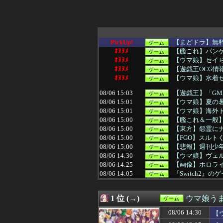
PickUp!
【まどドラ】無料
ｵﾇﾇﾒ
【艦これ】パンケ
ｵﾇﾇﾒ
【ウマ娘】セイ
ｵﾇﾇﾒ
【遊戯王OCG情報
ｵﾇﾇﾒ
【ウマ娘】水着
08/06 15:03
【遊戯王】「GM
08/06 15:01
【ウマ娘】夏の
08/06 15:01
【ウマ娘】海外
08/06 15:00
【艦これ＆一般
08/06 15:00
【東方】怨霊に
08/06 15:00
【FGO】スルト
08/06 15:00
【悲報】週刊少年
08/06 14:30
【ウマ娘】ヴェ
08/06 14:25
【画像】ホロラ
08/06 14:05
『Switch2
08/06 14:00
伝説のクソゲー
08/06 14:00
すごいねアーテ
1 位 (→)
ウマ娘う
08/06 14:00
1年戦争の連邦
08/06 13:43
【まどマギ】ほむ
08/06 14:30
【
08/06 13:32
【FGO】金時