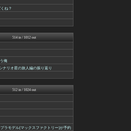
モンハンまとめ速報【モンハ...
ばくね？
馬鳥速報
うまぴょいチャンネル -ウ...
まどドラまとめ速報 魔法少...
パカ娘速報！！ウマ娘まとめ...
ゆるゲーマー遅報
スターライト速報 -遊戯王...
514 in / 1012 out
あ艦これ ～艦隊これくしょ...
ミニゴブ速報 ～グラブルま...
Y速報
城プロRE速報 -城プロR...
う俺
ゲーム魔人
ンシナリオ星の旅人編の振り返り
ウマ娘うまぴょい速報
遊戯王マスターデュエルまと...
ゆるゲーマー遅報
Y速報
アルセウス速報＠ポケモンま...
512 in / 1024 out
あ艦これ ～艦隊これくしょ...
ウマ娘まとめ超速報！
あ艦これ ～艦隊これくしょ...
けおけお速報
ゲーム魔人
ウマ娘うまぴょい速報
城プロRE速報 -城プロR...
ナウス〕プラモデル[マックスファクトリー]が予約