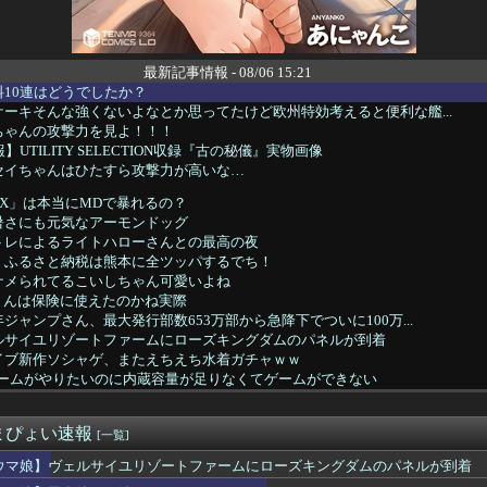
最新記事情報 - 08/06 15:21
10連はどうでしたか？
ーキそんな強くないよなとか思ってたけど欧州特効考えると便利な艦...
ちゃんの攻撃力を見よ！！！
】UTILITY SELECTION収録『古の秘儀』実物画像
セイちゃんはひたすら攻撃力が高いな…
X」は本当にMDで暴れるの？
暑さにも元気なアーモンドッグ
トレによるライトハローさんとの最高の夜
】ふるさと納税は熊本に全ツッパするでち！
ナメられてるこいしちゃん可愛いよね
くんは保険に使えたのかね実際
ジャンプさん、最大発行部数653万部から急降下でついに100万...
ルサイユリゾートファームにローズキングダムのパネルが到着
イブ新作ソシャゲ、またえちえち水着ガチャｗｗ
』のゲームがやりたいのに内蔵容量が足りなくてゲームができない
『たけしの挑戦状』のアプリ版が配信開始！
ィチョーク。食うところが全然ねえ…！
まぴょい速報
軍の開発力→ガンダム、ガンキャノン、ガンタンク、ジム、ボール
[一覧]
リリィも顔の上半分無かったけど、これって何かの伏線だったりする...
ウマ娘】ヴェルサイユリゾートファームにローズキングダムのパネルが到着
といい勝負。クーフーリン・オルタ強化みんなの反応まとめ