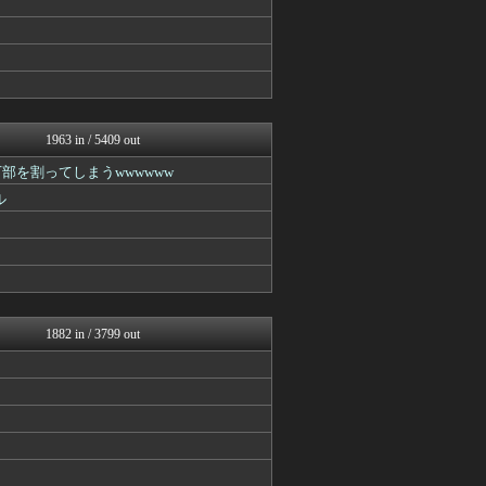
スマブラ屋さん | スマブ...
Y速報
原神速報 | GENSHI...
げぇ速
mutyunのゲーム+αブ...
PlaySphere | ...
ウマ娘まとめ速報うまろぐ
1963 in / 5409 out
スターライト速報 -遊戯王...
ウマ娘うまぴょい速報
部を割ってしまうwwwwww
スマブラ屋さん | スマブ...
ル
原神速報 | GENSHI...
ゲーム魔人
馬鳥速報
げぇ速
カンダタ速報
mutyunのゲーム+αブ...
ウマ娘まとめ速報うまろぐ
1882 in / 3799 out
ゆるゲーマー遅報
2ch東方スレ観測所
あ艦これ ～艦隊これくしょ...
ミニゴブ速報 ～グラブルま...
Y速報
スターライト速報 -遊戯王...
スマブラ屋さん | スマブ...
げぇ速