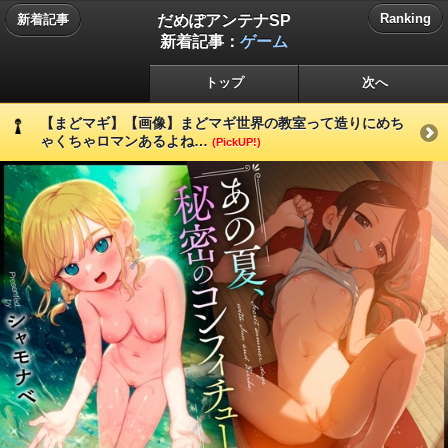
だめぽアンテナSP
Ranking
新着記事
新着記事：
ゲーム
トップ
次へ
【まどマギ】【画像】まどマギ世界の教室って造りにめち
ゃくちゃロマンあるよね…
(PickUP!)