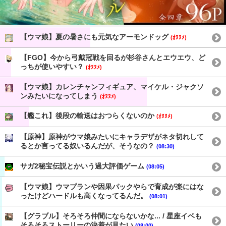
【ウマ娘】夏の暑さにも元気なアーモンドッグ
(ｵﾇﾇﾒ)
【FGO】今から弓戴冠戦を回るが杉谷さんとエウエウ、ど
っちが使いやすい？
(ｵﾇﾇﾒ)
【ウマ娘】カレンチャンフィギュア、マイケル・ジャクソ
ンみたいになってしまう
(ｵﾇﾇﾒ)
【艦これ】後段の輸送はおつらくないのか
(ｵﾇﾇﾒ)
【原神】原神がウマ娘みたいにキャラデザがネタ切れして
るとか言ってる奴いるんだが、そうなの？
(08:30)
サガ2秘宝伝説とかいう過大評価ゲーム
(08:05)
【ウマ娘】ウマプランや因果パックやらで育成が楽にはな
ったけどハードルも高くなってるんだ。
(08:01)
【グラブル】そろそろ仲間にならないかな... / 星座イベも
そろそろストーリーの決着が見たい
(08:00)