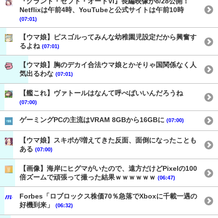
『グランド・セフト・オートVI』長編映像が8/28公開！
Netflixは午前4時、YouTubeと公式サイトは午前10時
(07:01)
【ウマ娘】ピスゴルってみんな幼稚園児設定だから興奮す
るよね
(07:01)
【ウマ娘】胸のデカイ合法ウマ娘とかそりゃ国関係なく人
気出るわな
(07:01)
【艦これ】ヴァトールはなんて呼べばいいんだろうね
(07:00)
ゲーミングPCの主流はVRAM 8GBから16GBに
(07:00)
【ウマ娘】スキポが増えてきた反面、面倒になったことも
ある
(07:00)
【画像】海岸にヒグマがいたので、遠方だけどPixelの100
倍ズームで頑張って撮った結果ｗｗｗｗｗｗ
(06:47)
Forbes「ロブロックス株価70％急落でXboxに千載一遇の
好機到来」
(06:32)