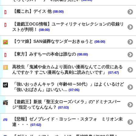
【艦これ】デイス 他
(08:00)
【遊戯王OCG情報】ユーティリティセレクションの収録リ
ストが判明！
(08:00)
【ウマ娘】SAN値葬なサンダーおきゅうと
(08:00)
【東方】みすちーの本命は誰なの
(08:00)
高校生「鬼滅や金カムより面白い漫画なんてこの世にある
んですか？ すごい漫画なら真剣に読みたいです」
(07:47)
「強いおっさんキャラ（年齢40～50代）」はよくいるけど
「強いおばさん」はいない…
(07:05)
【遊戯王】新規「聖王女ローズパメラ」の”ドミナスパー
ジ”指定ってなんなん？
(07:03)
【悲報】ゼノブレイド・ヨッシー・スタフォ ミリオン未
達・・・
(07:02)