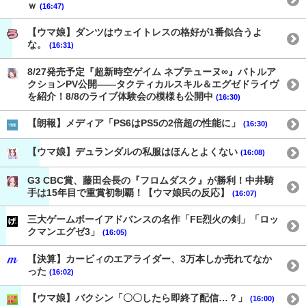
ｗ
(16:47)
【ウマ娘】ダンツはウェイトレスの格好が1番似合うよ
な。
(16:31)
8/27発売予定『超新時空ゲイム ネプテューヌ∞』バトルア
クションPV公開——タクティカルスキル＆エグゼドライヴ
を紹介！8/8のライブ体験会の模様も公開中
(16:30)
【朗報】メディア「PS6はPS5の2倍超の性能に」
(16:30)
【ウマ娘】デュランダルの私服はほんとよくない
(16:08)
G3 CBC賞、藤田会長の『フロムダスク』が勝利！中井騎
手は15年目で重賞初制覇！【ウマ娘民の反応】
(16:07)
三大ゲームボーイアドバンスの名作「FE烈火の剣」「ロッ
クマンエグゼ3」
(16:05)
【決算】カービィのエアライダー、3万本しか売れてなか
った
(16:02)
【ウマ娘】バクシン「〇〇したら即終了配信…？」
(16:00)