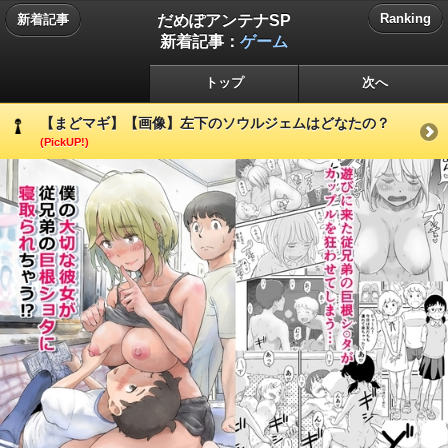
だめぽアンテナSP
Ranking
新着記事
新着記事：
ゲーム
トップ
次へ
【まどマギ】【画像】左下のソウルジェムはどなたの？
(PickUP!)