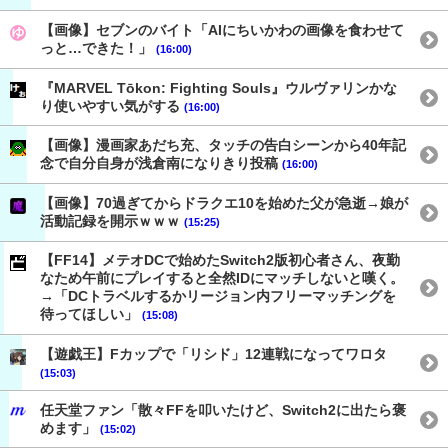
【画像】セブンのバイト「AIにちいかわの画像を食わせて
っと…できた！」
(16:00)
『MARVEL Tōkon: Fighting Souls』ウルヴァリンかな
り使いやすい気がする
(16:00)
【画像】漫画家あだち充、タッチの告白シーンから40年記
念で自分自身が浅倉南になりきり投稿
(16:00)
【画像】70過ぎてからドラクエ10を始めた父が急逝→娘が
活動記録を開示ｗｗｗ
(15:25)
【FF14】メテオDCで始めたSwitch2版初心者さん、夜勤
なため午前にプレイすると全然IDにマッチしないと嘆く。
→「DCトラベルするかリージョン内フリーマッチングを
待ってほしい」
(15:08)
【遊戯王】Fカップで「リシド」12連戦になってワロタ
(15:03)
任天堂ファン「散々FFを叩いたけど、Switch2に出たら褒
めます」
(15:02)