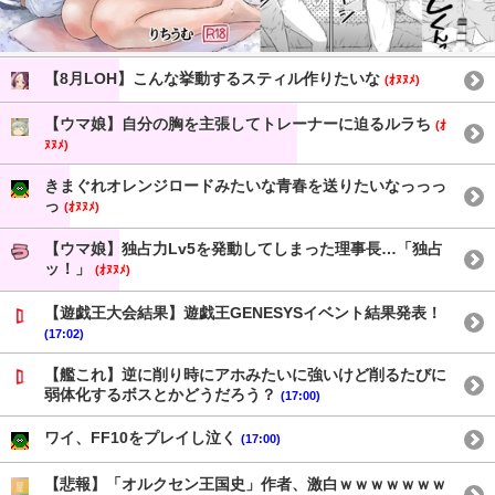
【8月LOH】こんな挙動するスティル作りたいな
(ｵﾇﾇﾒ)
【ウマ娘】自分の胸を主張してトレーナーに迫るルラち
(ｵ
ﾇﾇﾒ)
きまぐれオレンジロードみたいな青春を送りたいなっっっ
っ
(ｵﾇﾇﾒ)
【ウマ娘】独占力Lv5を発動してしまった理事長…「独占
ッ！」
(ｵﾇﾇﾒ)
【遊戯王大会結果】遊戯王GENESYSイベント結果発表！
(17:02)
【艦これ】逆に削り時にアホみたいに強いけど削るたびに
弱体化するボスとかどうだろう？
(17:00)
ワイ、FF10をプレイし泣く
(17:00)
【悲報】「オルクセン王国史」作者、激白ｗｗｗｗｗｗｗ