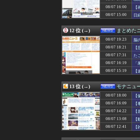
08/07 14:40
トランプ氏、「出
08/07 16:00
08/07 14:36
【動画】熊本県知
【
08/07 14:29
【悲報】東京都民
08/07 15:00
日
08/07 14:25
西側からの手痛い指
08/07 14:23
ラーメン屋はさ
08/07 14:22
【原爆の日】サヨ
12 位 (→)
まとめた
08/07 14:19
中国「日本は原
08/07 19:23
脳
08/07 14:12
【警告】住宅ロ
08/07 14:10
中国政府「原爆
08/07 18:21
【
08/07 14:10
【速報】パさん「
08/07 17:31
た
08/07 14:07
【ニュース】 韓
08/07 16:19
08/07 14:03
【悲報】小学館の
「
08/07 14:00
【思いやり予算
08/07 15:19
【
08/07 14:00
円安打開のため「
08/07 14:00
「インコを見せて
08/07 14:00
愛煙家「喫煙者の
13 位 (→)
モナニュ
08/07 13:55
消費税減税に反旗
08/07 18:00
【
08/07 13:54
メキシコ最大級
08/07 13:51
MEGAドン・キ
08/07 16:09
【
08/07 13:51
歴代最多得票記録
し
08/07 14:22
【
08/07 13:49
高市首相の熊本視
茂
08/07 13:08
【
08/07 13:40
経済大国の日本、
08/07 13:38
【大阪】マスコミ
08/07 12:41
【
08/07 13:29
共産党「これは酷
08/07 13:20
韓国の人気コーヒ