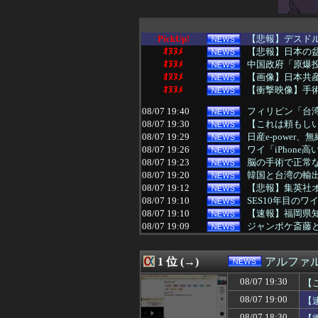
PickUp!
【悲報】デスド
ｵﾇﾇﾒ
【悲報】日本の
ｵﾇﾇﾒ
中国政府「原爆
ｵﾇﾇﾒ
【画像】日本共
ｵﾇﾇﾒ
【衝撃映像】手
08/07 19:40
フィリピン「台
08/07 19:30
【これは頼もしい
08/07 19:29
日産e-power
08/07 19:26
ワイ「iPhone
08/07 19:23
脳の手術で正常
08/07 19:20
韓国と台湾の輸出
08/07 19:12
【悲報】集英社オ
08/07 19:10
SES10年目の
08/07 19:10
【速報】福岡県
08/07 19:09
ジャンポケ斎藤と
08/07 19:05
【これは酷い】反
08/07 19:02
【🧟】「ゾンビ
1 位 (→)
アルファ
08/07 19:00
【速報】ダウン
08/07 19:00
共通する要因「若
08/07 19:30
【
08/07 19:00
【悲報】 週刊少
08/07 19:00
【
08/07 18:55
熊本県知事、オー
08/07 18:51
石破茂前総理「
08/07 18:30