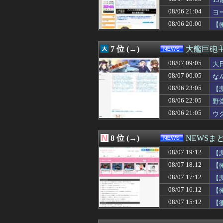
08/07 17:00
【 つ 】面識ある
08/07 17:00
中居正広（無職）
08/06 21:04
ヨ
08/07 17:00
【京都】女性の脳
08/06 20:00
【
08/07 17:00
Google、Ge
08/07 16:55
中国の「レアアー
08/07 16:41
プログラミング
7 位 (→)
大艦巨砲
08/07 16:31
「盆踊り」は騒音
08/07 16:30
08/07 09:05
【投資の闇】「
大
08/07 16:29
トランプ氏、「出
08/07 00:05
な
08/07 16:26
映画｢ちいかわ 人
08/06 23:05
【
08/07 16:22
中国企業Zbtli
08/07 16:19
「果糖」が「が
08/06 22:05
野
08/07 16:12
【衝撃】若者達
08/06 21:05
ウ
08/07 16:10
【速報】熊本県知
08/07 16:09
【悲報】外国人グ
08/07 16:09
辺野古の防犯カメ
8 位 (→)
NEWSま
08/07 16:09
【事実陳列罪】X
08/07 19:12
08/07 16:05
「部活辞めたい
【
08/07 16:03
【朗報】菅直人
08/07 18:12
【
08/07 16:02
「日本人が減り外
08/07 17:12
【
08/07 16:01
【福岡】3年間で
08/07 16:00
森山裕・自民党前
08/07 16:12
【
08/07 16:00
かつて650万部
08/07 15:12
【
08/07 16:00
【画像あり】ディ
08/07 16:00
【ジャングリア沖