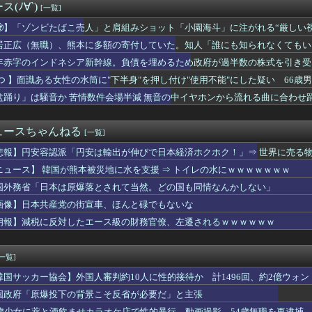
(ﾉ∀`)
[一覧]
・コバルト精鉱の輸出禁止 国内加工促進へ
経験の娘婿を重役にして収賄で起訴された
🧟】「ゾンビたばこ売人」と肩組みショット「小園海斗」に注がれる“厳しい
しがらないEVを「売れたこと」にして補助金を騙し取る事案が横行...
」
居正広（無職）、熊本に多額の寄付していた。知人「誰にも知られなくてもい
8.8インチタブレット｢iPlay 80 mini T...
ームで飲むヨーグルト取れた！ちゃんと冷蔵庫で冷やされてたし問題...
年赤字のインドネシア新幹線。負債を埋めるため政府が過半数の株式を引き受
練中だったK1E1戦車で火災、乗員は避難…エンジンルーム付近か...
 つ 】面識ある女性の水筒に"下半身"を押し付け"使用不能"にした疑い 66
、何かで代替できないものか
盆踊り」は騒音か 苦情数件会場半減 無音の中イヤホンから流れる曲に合わせ
ゃん』が現実で蔑称化？近大准教授「文化芸術は人を傷つけてもよい...
続赤字へ 「貯金」数年で枯渇、研究者の削減不可避
デニー知事を全力応援表明 「このままでは勝てない」中道の態度を...
ュースちゃんねる
[一覧]
ス』全巻「70％オフ」セール！全15巻「11,385円」→「...
サッカー協会 審判への性接待報道にＳＮＳ紛糾「徹底追及」「２０...
悲報】円安容認派「円安は輸出が伸びで日本経済ホクホク！」⇒ 世界に売る
のブーム 〜 米国・欧州でも「韓国旅行」ブーム
ニュース】 韓国が熊本被災地に水を支援 ⇒ トイレの水にｗｗｗｗｗｗｗ
盆踊りがオワコンになった『原因』、ついに判明する・・・・・
のインドネシア新幹線。負債を埋めるため政府が過半数の株式を引き...
国外務省「日本は原爆落とされて当然。どの国も同情なんかしない」
く勉強しなかった俺の末路
画像】日本共産党の街宣車、ほんと碌でもないな
の争いが凄まじい泥沼状態に突入、UEFAの要求を呑んだFIF...
朗報】減税に反対したエース級の財務官僚、左遷されるｗｗｗｗｗｗ
、地震の中での手術映像がヤバすぎる → 医療機器が飛び交う激震...
食器の仕分けまでセルフに
本という家は、自ら玄関を開けて招き入れた客によって家の中が無茶...
[一覧]
震で居酒屋から温泉が湧き出るｗｗｗｗｗｗｗｗｗｗｗｗ
ドンっと揺れた地震は震度2
韓国サッカー協会】外国人審判約10人に性的接待か 計1496回、約2億ウォン（
Tuberさん、劇場版『メイドインアビス 目覚める神秘』の主...
国政府「原爆投下の背景こそ反省が必要だ」と主張
の“テンション爆上げ”はなぜ起こる？ 猫のトイレハイ体験談＆獣...
5歳少女に薬と酒飲ませカラオケ店で性的暴行、動画撮影 54歳無職を再逮捕 