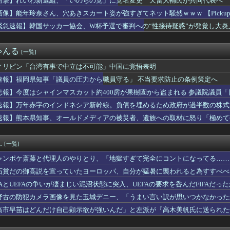
衝撃】れいわ新選組、「いのちの党」に党名変更 天畠大輔氏が共同代表へ
スポーツカーのティザー画像「第3弾」を公開！
画像】能年玲奈さん、穴あきスカート姿が強すぎてネット騒然ｗｗｗ 【Pickup07
勤務だけど毎日客に怒鳴られもう限界
けど退職を決意w
緊急速報】韓国サッカー協会、W杯予選で審判への“性接待疑惑”が発覚し大炎
。プラスチック部品はクッキーのように脆い
ー堀大輔さん、生配信で「寝たほうがいんじゃないですか？」という...
ゃんる
[一覧]
新選組、「いのちの党」に党名変更 天畠大輔氏が共同代表へ
、熊本に多額の寄付していた。知人「誰にも知られなくてもいい、と...
ィリピン「台湾有事で中立は不可能」中国に覚悟表明
、世界に売るものがなさすぎて史上初めて韓国台湾に輸出額抜かされ
速報】福岡県知事「議員の圧力から職員守る」 不当要求防止の条例策定へ
公式グッズ半額セールｗｗｗｗ
大石あきこさん、活動休止。
悲報】今度はシャインマスカット約400房が果樹園から盗まれる 参議院議員
さん、穴あきスカート姿が強すぎてネット騒然ｗｗｗ 【Picku...
速報】万年赤字のインドネシア新幹線。負債を埋めるため政府が過半数の株式
警、ミナミの“ベトナムビル”を家宅捜索した結果・・・・・・
速報】熊本県知事、オールドメディアの被災者、遺族への取材に怒り「極めて
ャインマスカット約400房が果樹園から盗まれる 参議院議員「日...
を宣っていたヨーロッパ、自分が猛暑に襲われると為すすべべもなく...
平和式典で女子児童を警察が取り押さえて無理矢理、排除しました！...
.
[一覧]
派「円安は輸出が伸びで日本経済ホクホク！」⇒ 世界に売る物が無...
格率30%の難関試験になる
ャンポケ斎藤と代理人のやりとり、「地獄すぎて完全にコントになってる……
ン桜」フルカラー 版 全巻70円セールｗｗｗｗｗｗｗｗ スポー...
石賞だの御高説を宣っていたヨーロッパ、自分が猛暑に襲われると為すすべべ
ドネシア新幹線。負債を埋めるため政府が過半数の株式を引き受ける
さん、札束披露するもネット民から「新社会人の初ボーナスくらいし...
IFAとUEFAの争いが凄まじい泥沼状態に突入、UEFAの要求を呑んだFIFAだっ
減り「外国人が増えた」市区町村ランキング…5位は埼玉県川口市、...
野古の防犯カメラ画像を見た玉城デニー、「うまい言い訳が思いつかなかった
本は被害者面やめて、原爆落とされた状況を反省すべき」
トを……
高市早苗はどんだけ自己顕示欲が強いんだ」と左派が『高木美帆氏に送られた
ビ、消費税減税が閣議決定されたにも関わらず、消費税減税に反対す...
とがない」と言い張るも……
国サッカー協会、W杯予選で審判への“性接待疑惑”が発覚し大炎上
減り「外国人が増えた」市区町村ランキング…5位は埼玉県川口市、...