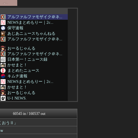
アルファルファモザイク＠ネ...
NEWSまとめもりー｜2c...
保守速報
あじあニュースちゃんねる
アルファルファモザイク＠ネ...
おーるじゃんる
アルファルファモザイク＠ネ...
日本第一！ニュース録
かせまと！
まとめたニュース
キムチ速報
NEWSまとめもりー｜2c...
かせまと！
おーるじゃんる
U-1 NEWS.
正義の見方
痛いニュース(ﾉ∀`)
60545 in / 160537 out
アルファルファモザイク＠ネ...
みそパンNEWS
くおうⅡ」
投資ちゃんねる
ｗ
国難にあってもの申す！！
軍事・ミリタリー速報☆彡