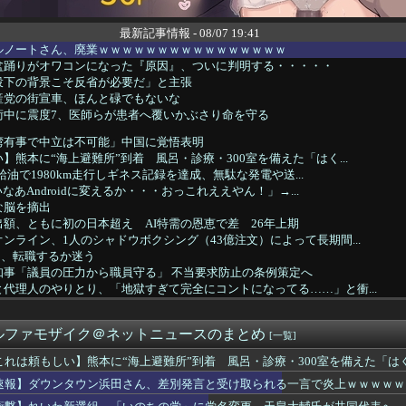
最新記事情報 - 08/07 19:41
ルノートさん、廃業ｗｗｗｗｗｗｗｗｗｗｗｗｗｗｗｗ
盆踊りがオワコンになった『原因』、ついに判明する・・・・・
投下の背景こそ反省が必要だ」と主張
産党の街宣車、ほんと碌でもないな
術中に震度7、医師らが患者へ覆いかぶさり命を守る
湾有事で中立は不可能」中国に覚悟表明
】熊本に“海上避難所”到着 風呂・診療・300室を備えた「はく...
、無給油で1980km走行しギネス記録を達成、無駄な発電や送...
高いなあAndroidに変えるか・・・おっこれええやん！」→...
な脳を摘出
額、ともに初の日本超え AI特需の恩恵で差 26年上期
ンライン、1人のシャドウボクシング（43億注文）によって長期間...
ワイ、転職するか迷う
知事「議員の圧力から職員守る」 不当要求防止の条例策定へ
代理人のやりとり、「地獄すぎて完全にコントになってる……」と衝...
高市「平和式典で“防弾ガラス”に守られながらスピーチ。『高市出...
たばこ売人」と肩組みショット「小園海斗」に注がれる“厳しい視線”...
ルファモザイク＠ネットニュースのまとめ
タウン浜田さん、差別発言と受け取られる一言で炎上ｗｗｗｗｗｗ
[一覧]
年」「低収入」「ネット・SNS情報」反ワクチン情報を信じる人の...
これは頼もしい】熊本に“海上避難所”到着 風呂・診療・300室を備えた「は
年ジャンプさん、最大発行部数653万部から急降下でついに「10...
速報】ダウンタウン浜田さん、差別発言と受け取られる一言で炎上ｗｗｗｗｗ
ルドメディアの被災者、遺族への取材に怒り「極めて強い不満、苦情...
ウクライナが核放棄しなければロシア侵攻しなかった」！