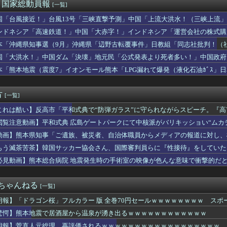
の真実に気付く
)＜国家総動員報
[一覧]
 〜 【聯合ニュース】 韓国サッカー協会 2011～12年に国...
国「台風接近！」台風13号「三峡直撃予測」中国「上流大洪水！（三峡上流」
ぜかUAEから目をつけられ2,000,000,000,00...
放流（決壊危機」中国「下流大水害（震え声」→
カ月連続のマイナス、前年同月比3.3%減－6月
ンドネシア「高速鉄道！」中国「大赤字！」インドネシア「運営会社の株式購
いEV製造 売れず在庫山積み「売れたこと」にして補助金を騙し取...
ンドネシア「700km延伸計画！（実質中止」→
本「沖縄県知事選（9月」沖縄県「辺野古転覆事件」日教組「同志社批判！（
酒飲ませカラオケ店で性的暴行、動画撮影 54歳無職を再逮捕 動...
ﾞﾊﾞ」特別調査委員会「同志社に猛省促す」→
国「大洪水！」中国ダム「決壊」地元民「公式発表より死者多い！」中国政府
中国人民と連帯して戦おー！」…ネット「正体隠さなくなったなぁ」...
動画も削除」台風13号「三峡ﾀﾞﾑ接近中」→
、殺されることに怯え始めるwwwwwwwww
本「熊本地震（震度7」イオンモール熊本「LPG漏れて爆発（液化石油ｶﾞｽ」
定】「反対」の財務省敗北 首相の不信根強く 人事介入をちらつか...
ビタ「遺族説明の虚偽を認める（営業部長発言」→
究者支援に補助、１大学に年間５０００万円…出産・子育と両立でき...
方
[一覧]
これは酷い】反高市「平和式典で“防弾ガラス”に守られながらスピーチ。『
理」→ツッコミ多数「石破さんの時からだよ」
閲覧注意動画】平和式典 広島ゲートパークにて中核派がバリキッショい“ムカ
！」
動画】熊本県知事「ご遺族、被災者、自治体職員からメディアの報道に対し、
具体的には？」→
もう滅茶苦茶】韓国サッカー協会さん、国際審判員らに『性接待』をしていたこと
対象との指摘も
必見動画】熊本総合病院 地震発生時の手術室の映像が色んな意味で衝撃的だ
２ちゃんねる
[一覧]
朗報】「ドラゴン桜」フルカラー 版 全巻70円セールｗｗｗｗｗｗｗｗ スポ
驚愕】熊本地震で居酒屋から温泉が湧き出るｗｗｗｗｗｗｗｗｗｗｗｗ
朗報】菅直人元総理、再評価されるｗｗｗｗｗｗｗｗｗｗｗｗｗｗｗｗｗｗ