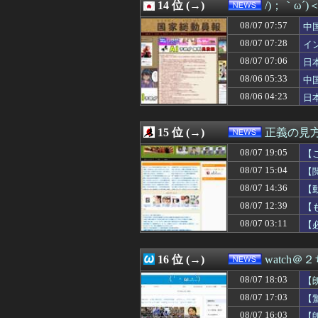
08/07 13:19
14 位 (→)
外人、スクエニ
/)；｀ω´
08/07 13:15
氷山の一角ニダ！
08/07 07:57
中
08/07 13:12
【悲報】秋田さん、な
急
08/07 13:12
08/07 07:28
実質消費支出は7
イ
08/07 13:10
中国、止められな
イ
08/07 07:06
日
08/07 13:09
15歳少女に薬と
ｹ
08/06 05:33
中
08/07 13:08
【動画】サヨク「
隊
08/07 13:03
【画像】高市早苗
08/06 04:23
日
08/07 13:00
【消費減税閣議決
ハ
08/07 13:00
【文科省】女性研
15 位 (→)
正義の見
08/07 19:05
【
総
08/07 15:04
【
砕
08/07 14:36
【
「
08/07 12:39
【
も
08/07 03:11
【
16 位 (→)
watch＠
08/07 18:03
【
08/07 17:03
【
08/07 16:03
【