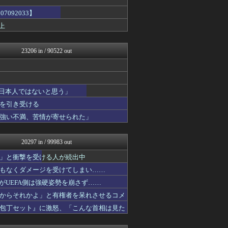
ゆめ痛 -自動車まとめブロ...
092033】
ふぇー速
上
ふぇー速
にゅーすアルー！
オレ的ゲーム速報＠刃
23206 in / 90522 out
アルファルファモザイク＠ネ...
痛いニュース(ﾉ∀`)
日本第一！ニュース録
もえるあじあ(･∀･)
まとめたニュース
「日本人ではないと思う」
アルファルファモザイク＠ネ...
を引き受ける
NEWSまとめもりー｜2c...
強い不満、苦情が寄せられた」
おーるじゃんる
U-1 NEWS.
政経ワロスまとめニュース♪
20297 in / 99983 out
あじあニュースちゃんねる
ふぇー速
」と衝撃を受ける人が続出中
watch＠２ちゃんねる
もなくダメージを受けてしまい……
痛いニュース(ﾉ∀`)
投資ちゃんねる
たがUEFA側は強硬姿勢を崩さず……
黒マッチョニュース
からそれかよ」と有権者を呆れさせるコメ
オレ的ゲーム速報＠刃
包丁セット』に激怒、「こんな首相は見た
モナニュース
アルファルファモザイク＠ネ...
みそパンNEWS