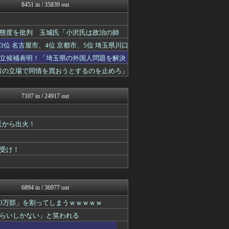
オレ的ゲーム速報＠刃
8451 in / 35839 out
国難にあってもの申す！！
ふぇー速
にゅーすアルー！
態度を批判 玉城氏「小沢氏は政治の師
痛いニュース(ﾉ∀`)
位 名古屋市、4位 京都市、5位 埼玉県川口
日本第一！ニュース録
キムチ速報
立候補表明！「埼玉県の外国人問題を解決
まとめたニュース
害者の立場で同情を買おうとするのを止めろ」
ガハろぐNewsヽ(･ω･...
反日愚国 恨寓瘻
理想ちゃんねる
7107 in / 24917 out
NEWSまとめもりー｜2c...
保守速報
おーるじゃんる
近から出火！
U-1 NEWS.
軍事・ミリタリー速報☆彡
正義の見方
受け！
ふぇー速
watch＠２ちゃんねる
痛いニュース(ﾉ∀`)
常識的に考えた
6894 in / 36977 out
オレ的ゲーム速報＠刃
00万部」を割ってしまうｗｗｗｗｗ
みそパンNEWS
投資ちゃんねる
らいしかない」と笑われる
国難にあってもの申す！！