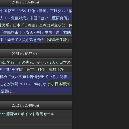
まとめたニュース
2416 in / 10940 out
反日愚国 恨寓瘻
中国都市「8/5の映像（動画」三峡ダム「緊
NEWSまとめもりー｜2c...
かせまと！
入！（負債対策」中国「はい（巨額負債」
おーるじゃんる
社民系」日本「日教組と全教は対立状態（内
保守速報
「住民拘束！（安否不明」中国当局「救助
モナニュース
watch＠２ちゃんねる
日本「爆発で火災が吹き飛ぶ（爆轟発生説」
常識的に考えた
みそパンNEWS
2265 in / 8377 out
高市出て行け』の声も。そういう人が日本の
デ行進”を披露「高市！打倒！式典！粉
極めて強い不満や苦情が出ている」記者
が判明 2011～12年にかけて 日本審判
と話題に
2262 in / 26109 out
ーツ漫画50％ポイント還元セール