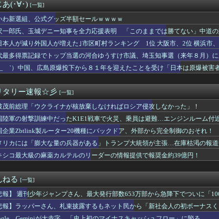
初の女性総長が誕生か この2人の一騎打ちになりそう
(･∀･)
[一覧]
2011～12年に国際審判員らを性接待 ［8/7］
トレスでマジで辞めたい
いわ新選組、公式グッズ半額セールｗｗｗｗ
額ともに初の日本超え 26年上期、AI特需の恩恵で差
沢一郎氏、玉城デニー知事を全力応援表明 「このままでは勝てない」中道の
「喫煙者の権利がマジで侵害されてる」と私見 「いくら税金を我々...
」※中道は支援表明せず
日本人が減り外国人が増えた｣市区町村ランキング 1位 大阪市、2位 横浜市、3
とても払えず」 相次ぐ家賃値上げ、どうすれば
韓国「信用赦免を何回やっても、何回やっても」⇒ 257万人赦...
代最多得票記録でトップ当選の河合ゆうすけ市議、埼玉知事選（来年８月）に
女子高生、お前らに苦言ｗｗｗｗｗｗｗｗｗｗ
るには、知事選で保守の政治家が立ち上がるしかない」保守一本化を訴え
 ´_ゝ`）中国、広島原爆投下から８１年を迎えたことを受け「日本は原爆被
殺人事件、主犯格の川口被告(19)に無期懲役の判決
いなら交渉にもならないよ 〜 【日本水産物輸入禁止に釈明が必要...
ったか？(´・ω・｀)
リタリー速報☆彡
[一覧]
で大家さん、ガチで『深刻な状態』になってしまう・・・・
破茂前総理「ウクライナが核放棄しなければロシア侵攻しなかった」！
会】外国人審判約10人に性的接待か 計1496回、約2億ウォン...
スト「原爆を二度と使わせてはならない」→リプ「もちろん中国の核...
国陸軍の射撃訓練中だったK1E1戦車で火災、乗員は避難…エンジンルーム付
だけ自己顕示欲が強いんだ」と左派が『高木美帆氏に送られた包丁セ...
国企業Zbtlink製ルーター20機種にバックドア、外部から完全制御のおそれ！
膨大な量の兵器がある」トランプ大統領が主張…在庫枯渇の報道受け！
平和式典 広島ゲートパークにて中核派がバリキッショい“ムカデ行...
メリカには「膨大な量の兵器がある」トランプ大統領が主張…在庫枯渇の報道
高れす(^q^)
キシコ最大級の麻薬カルテルのリーダーの情報提供で報奨金約39億円！
」という絵師の力で硬派ファンタジーと誤解させ人気出たなろう作品...
、Ｗ杯アジア予選で外国人審判員に性的接待か…韓国放送局が独占報...
を受け製品修理は無償対応（災害救助法適用地域） 義援金5000...
んねる
[一覧]
、メモリやSSDだけでなく「マザーボード」まで値上げさせてしま...
悲報】 週刊少年ジャンプさん、最大発行部数653万部から急降下でついに「1
生暴行死 “主犯格”の特定少年・川口侑斗被告に「無期懲役」の判...
1万円です」日経平均2026「6万円です」←これは年収爆上が...
悲報】ラッパーさん、札束披露するもネット民から「新社会人の初ボーナスく
練中のK1E1戦車で火災…軍「人的被害なし」 ［8/7］
oogle、Geminiが大赤字、「史上初のマイナスキャッシュフロー」に陥る