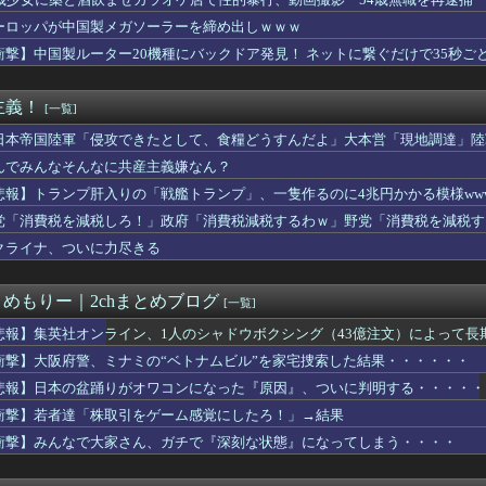
女性の水筒に"下半身"を押し付け"使用不能"にした疑い 66...
、熊本に多額の寄付していた。知人「誰にも知られなくてもいい、と...
ーロッパが中国製メガソーラーを締め出しｗｗｗ
腫瘍摘出手術で誤って“腫瘍の無い部位”を摘出 脳幹など損傷受け...
衝撃】中国製ルーター20機種にバックドア発見！ ネットに繋ぐだけで35秒ご
miniが大赤字、「史上初のマイナスキャッシュフロー」に陥る
ス武器化」が裏目に、世界で重レアアース供給網の構築が加速－米メ...
やりたい。人生を変えるために
主義！
[一覧]
か 苦情数件会場半減 無音の中イヤホンから流れる曲に合わせ踊る...
銀行なら安心」と思って買った投資信託、11年後に確認した結果……
日本帝国陸軍「侵攻できたとして、食糧どうすんだよ」大本営「現地調達」陸
産旅行」禁じる大統領令 米国籍取得を目的とした中国人らの渡米を...
んでみんなそんなに共産主義嫌なん？
魚の島のひみつ｣公開14日間で興行収入50億円突破 最終興収...
悲報】トランプ肝入りの「戦艦トランプ」、一隻作るのに4兆円かかる模様www
nk製ルーター20機種にバックドア、外部から完全制御のおそれ...
ん転移」を促すと判明
党「消費税を減税しろ！」政府「消費税減税するわｗ」野党「消費税を減税す
「株取引をゲーム感覚にしたろ！」→結果
クライナ、ついに力尽きる
事、オールドメディアの被災者、遺族への取材に怒り「極めて強い不...
ループ、田園都市線の橋脚にスプレーで落書きする動画がネットで話...
ラ画像を見た玉城デニー、「うまい言い訳が思いつかなかったからそ...
とめもりー｜2chまとめブログ
[一覧]
民「このアカウントで一番気持ち悪いポストを教えて」 grok「...
」て教師に言うと。。。
悲報】集英社オンライン、1人のシャドウボクシング（43億注文）によって
元総理、再評価されるｗｗｗｗｗｗｗｗｗｗｗｗｗｗｗｗｗｗ
衝撃】大阪府警、ミナミの“ベトナムビル”を家宅捜索した結果・・・・・・
国人が増えた｣市区町村ランキング 1位 大阪市、2位 横浜市、...
悲報】日本の盆踊りがオワコンになった『原因』、ついに判明する・・・・・
2億6500万円 福岡県議会「海外視察費」公表
幹事長が明かした対中外交の大失態「高市総理の“個人的なSNS投...
衝撃】若者達「株取引をゲーム感覚にしたろ！」→結果
を誇った「週刊少年ジャンプ」、発行部数が初の100万部割れ
衝撃】みんなで大家さん、ガチで『深刻な状態』になってしまう・・・・
ズニーの「おいなり巻（600円）」、卑猥すぎて賛否両論ｗｗｗｗ...
縄】「ロイヤルチケット」発売、アトラクション優先案内、ソフトド...