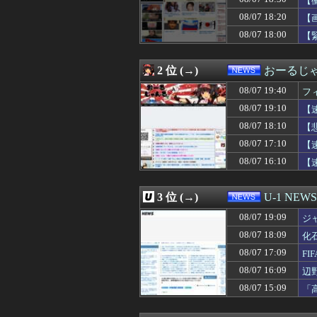
【
08/07 18:50
ミツオカ、新型
08/07 18:20
【
08/07 18:45
コールセンター
08/07 18:00
08/07 18:41
施工管理2年目だ
【
08/07 18:40
中国製の自動車
08/07 18:30
ショートスリーパ
2 位 (→)
おーるじ
08/07 18:30
【衝撃】れいわ
08/07 18:30
中居正広（無職）
08/07 19:40
フ
08/07 18:29
経済大国の日本
08/07 19:10
【
08/07 18:24
れいわ新選組、
08/07 18:21
【悲報】れいわ
08/07 18:10
【
08/07 18:20
【画像】能年玲奈
08/07 17:10
【
08/07 18:12
【衝撃】大阪府
08/07 16:10
【
08/07 18:10
【悲報】今度はシ
08/07 18:09
化石賞だの御高説
08/07 18:08
【！】左派「広島
3 位 (→)
U-1 NEWS
08/07 18:07
【悲報】円安容認
08/07 18:05
危険物乙4さん合
08/07 19:09
ジ
08/07 18:03
【朗報】「ドラゴ
08/07 18:09
化
08/07 18:01
万年赤字のイン
08/07 18:00
08/07 17:09
【悲報】ラッパー
F
08/07 18:00
【人口】日本人が
08/07 16:09
辺
08/07 18:00
中国外交部「日
ン
08/07 15:09
「
08/07 18:00
【偏向】フジテレ
こ
08/07 18:00
【緊急速報】韓
08/07 18:00
【人口】日本人が