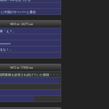
痛いニュース(ﾉ∀`)
アルファルファモザイク＠ネ...
みそパンNEWS
とに中国のサーバーと通信
投資ちゃんねる
国難にあってもの申す！！
かせまと！
9835 in / 24275 out
痛いニュース(ﾉ∀`)
アルファルファモザイク＠ネ...
軍「え？」
日本第一！ニュース録
理想ちゃんねる
wwww
軍事・ミリタリー速報☆彡
まとめたニュース
るな！」
NEWSまとめもりー｜2c...
おーるじゃんる
政経ワロスまとめニュース♪
U-1 NEWS.
9472 in / 57820 out
モナニュース
ふぇー速
長期間業務を妨害され続けていた模様・・・
watch＠２ちゃんねる
もえるあじあ(･∀･)
痛いニュース(ﾉ∀`)
黒マッチョニュース
常識的に考えた
投資ちゃんねる
みそパンNEWS