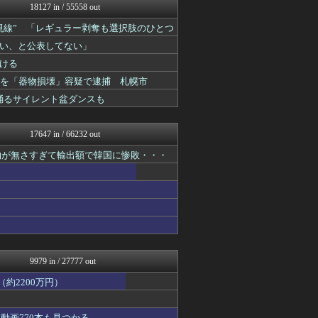
18127 in / 55558 out
常識的に考えた
ネトウヨにゅーす
視線” 「レギュラー剥奪も選択肢のひとつ
国難にあってもの申す！！
い、と公表してない」
理想ちゃんねる
オレ的ゲーム速報＠刃
ける
軍事・ミリタリー速報☆彡
歳男を「器物損壊」容疑で逮捕 札幌市
まとめたニュース
踊るサイレント盆ダンスも
アルファルファモザイク＠ネ...
日本第一！ニュース録
もえるあじあ(･∀･)
17647 in / 66232 out
オレ的ゲーム速報＠刃
キムチ速報
物が無さすぎて輸出額で韓国に惨敗・・・
反日愚国 恨寓瘻
NEWSまとめもりー｜2c...
おーるじゃんる
ふぇー速
U-1 NEWS.
政経ワロスまとめニュース♪
かせまと！
とりのまるやき（保守）
9979 in / 27777 out
watch＠２ちゃんねる
常識的に考えた
約2200万円）
オレ的ゲーム速報＠刃
常識的に考えた
動画770本も見つかる