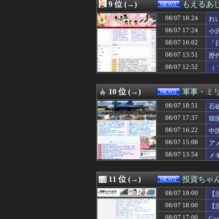
08/07 16:00
【画像】国連、
9 位 (→)
もえるあじあ
08/07 15:55
韓国サッカー協会 
08/07 18:24
08/07 15:43
介護職だけどス
れ
08/07 15:40
韓国と台湾の輸出
08/07 17:24
小
08/07 15:33
愛煙家・岸谷蘭丸
匠
08/07 16:02
「
08/07 15:29
8万が12万円「
市
08/07 15:20
【Money1】 
08/07 13:51
歴
08/07 15:19
【速報】全国の
す
08/07 12:52
（
08/07 15:19
北海道江別大学生
08/07 15:15
ルールを守る気な
08/07 15:13
増量ファミチキ食
10 位 (→)
軍事・ミ
08/07 15:12
【衝撃】みんな
08/07 18:51
石
08/07 15:10
【韓国サッカー協
08/07 15:10
【速報】エッセイ
08/07 17:37
韓
08/07 15:09
「高市早苗はどん
08/07 16:22
中
08/07 15:08
アメリカには「
08/07 15:04
08/07 15:08
【閲覧注意動画】
ア
08/07 15:04
親の遺産でニート最
08/07 13:54
メ
08/07 15:03
「オーバーロード
08/07 15:00
韓国サッカー協会
08/07 15:00
任天堂、熊本地震
11 位 (→)
投資ちゃ
08/07 15:00
【悲報】生成AI
08/07 19:00
【
08/07 15:00
【速報】江別大学
08/07 15:00
日経平均2013「
08/07 18:00
【
08/07 14:55
韓国陸軍 砲撃訓
08/07 17:00
G