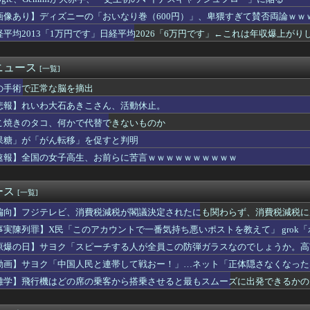
産旅行」禁じる大統領令 米国籍取得を目的とした中国人らの渡米を...
事「ご遺族、被災者、自治体職員からメディアの報道に対し、極めて...
画像あり】ディズニーの「おいなり巻（600円）」、卑猥すぎて賛否両論ｗｗ
「助けて。通勤時間減らしたいのに都心の近くが最低10万払わない...
経平均2013「1万円です」日経平均2026「6万円です」←これは年収爆上が
摘に激怒した中国総領事館、「これが米国人Youtuberが紹...
っさとクレカ対応しろや
ク「スピーチする人が全員この防弾ガラスなのでしょうか。高市だけ...
ニュース
[一覧]
爆被害者の立場で同情を買おうとするのを止めろ」
の手術で正常な脳を摘出
ーン、ガチでヤバくなるぞ・・・・・
投下の背景こそ反省が必要だ」と主張
悲報】れいわ大石あきこさん、活動休止。
平和を願う式典なのに防弾ガラスと防弾バッグSP」安倍元首相の悲...
こ焼きのタコ、何かで代替できないものか
国が熊本被災地に水を支援 ⇒ トイレの水にｗｗｗｗｗｗｗ
編集者「服脱いで、胸見せて」 グラビア志望の女性に迫った過激要...
果糖」が「がん転移」を促すと判明
】実務協議開始 米、増額要求の構え
速報】全国の女子高生、お前らに苦言ｗｗｗｗｗｗｗｗｗｗ
大きな借り」作った日本政府、米国求める「転換」…日銀「利上げ圧...
あげる」少女を公園内に誘い込みわいせつか男を逮捕。小学生2人に...
権利がマジで侵害されてる。これ合法ですから。いくら税金を我々が...
ース
[一覧]
…小渕優子氏の主張に「さっさと離党すればいいのに」SNSで逆風...
偏向】フジテレビ、消費税減税が閣議決定されたにも関わらず、消費税減税に
の麻薬カルテルのリーダーの情報提供で報奨金約39億円！
ホーテ姫路広畑店の露店で販売された｢うなぎのかば焼き｣で食中毒...
事実陳列罪】X民「このアカウントで一番気持ち悪いポストを教えて」 grok
でトップ当選の河合ゆうすけ市議、埼玉知事選（来年８月）に立候補...
てるこのポストが一番気持ち悪い」
原爆の日】サヨク「スピーチする人が全員この防弾ガラスなのでしょうか。高
察動画にケチを付けたタレント、「正体バレバレよな」と黒電話の呼...
も防弾ガラスで演説してました
動画】サヨク「中国人民と連帯して戦おー！」…ネット「正体隠さなくなった
世界に売るものがなさすぎて史上初めて韓国台湾に輸出額抜かされ置...
「警察官が発砲し“刃物男”死亡！」 → ネットで拡散された現場...
雑学】飛行機はどの席の乗客から搭乗させると最もスムーズに出発できるかの
い…京都市でマイナンバーカードを持たない29万人がポイント給付...
ーチェーン「ペクスダバン」が日本初上陸！東京・新橋に1号店オー...