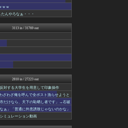
にゅーすアルー！
正義の見方
ｗｗｗ
日本第一！ニュース録
りしたんやろなぁ・・・
U-1 NEWS.
ふぇー速
モナニュース
3113 in / 31769 out
まとめたニュース
NEWSまとめもりー｜2c...
保守速報
おーるじゃんる
あじあニュースちゃんねる
watch＠２ちゃんねる
常識的に考えた
黒マッチョニュース
みそパンNEWS
オレ的ゲーム速報＠刃
2810 in / 27223 out
国難にあってもの申す！！
反対する大学生を用意して印象操作
軍事・ミリタリー速報☆彡
理想ちゃんねる
「わざわざ俺を呼んで全ポスト漁らせようと
もえるあじあ(･∀･)
市だけなら、天下の恥晒し者です」→石破
U-1 NEWS.
なぁ」「普通に外患誘致じゃないのかな」
にゅーすアルー！
政経ワロスまとめニュース♪
シミュレーション動画
日本第一！ニュース録
キムチ速報