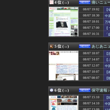
4 位 (→)
痛いニュース
08/07 18:00
コンゴ民主、銅
08/07 18:00
文在寅、航空未
08/07 19:02
【
08/07 17:55
中国にて、誰も欲
に
08/07 18:30
中
08/07 17:51
ALLDOCUBEの新型
08/07 18:01
08/07 17:40
X民「クレーンゲ
万
08/07 17:37
韓国陸軍の射撃訓
08/07 17:00
【
08/07 17:31
たこ焼きのタコ
08/07 16:31
「
08/07 17:30
【物議】『みいち
08/07 17:29
【東大】2年連
08/07 17:24
小沢一郎氏、玉城
5 位 (→)
あじあニ
08/07 17:20
『拳闘暗黒伝セスタ
08/07 17:20
【東スポ】 韓国
08/07 18:07
【
08/07 17:15
いつもの自分発
08/07 14:07
【
08/07 17:12
【悲報】日本の
08/07 12:07
08/07 17:10
【速報】万年赤字
中
08/07 17:09
親に反抗して全
08/07 10:07
【
08/07 17:09
FIFAとUEFA
08/07 08:07
【
08/07 17:08
【動画】熊本病院
08/07 17:07
【画像】松屋、
08/07 17:06
百田尚樹「今、日
6 位 (→)
保守速報
08/07 17:03
【驚愕】熊本地
08/07 17:02
【地震】東京、
08/07 15:10
【
08/07 17:00
ホロライブ超人気V
08/07 14:10
中
08/07 17:00
【ねこ】トイレ後
08/07 13:09
1