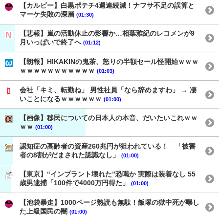
【カルビー】白黒ポテチ4週連続減！ナフサ不足の誤算と
マーケ失敗の深層
(01:30)
【悲報】嵐の活動休止の影響か…相葉雅紀のレコメンが9
月いっぱいで終了へ
(01:12)
【朗報】HIKAKINの鬼茶、怒りの半額セール怪開始ｗｗｗ
ｗｗｗｗｗｗｗｗｗｗｗ
(01:03)
会社「キミ、転勤ね」 男性社員「なら辞めますわ」 → 凄
いことになるｗｗｗｗｗｗ
(01:00)
【画像】移民についての日本人の本音、だいたいこれｗｗ
ｗｗ
(01:00)
認知症の高齢者の資産260兆円が狙われている！ 「被害
者の8割がだまされた認識なし」
(01:00)
【東京】“インプラント壊れた”恐喝か 実際は装着なし 55
歳男逮捕「100件で4000万円得た」
(01:00)
【池袋暴走】1000ページ熟読も無駄！飯塚の獄中死が曝し
た上級国民の闇
(01:00)