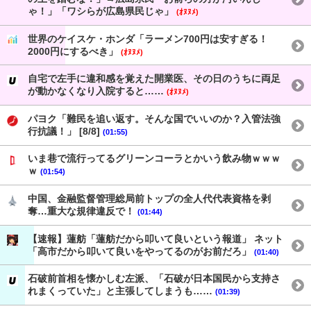
ゃ！」「ワシらが広島県民じゃ」
(ｵﾇﾇﾒ)
世界のケイスケ・ホンダ「ラーメン700円は安すぎる！
2000円にするべき」
(ｵﾇﾇﾒ)
自宅で左手に違和感を覚えた開業医、その日のうちに両足
が動かなくなり入院すると……
(ｵﾇﾇﾒ)
パヨク「難民を追い返す。そんな国でいいのか？入管法強
行抗議！」 [8/8]
(01:55)
いま巷で流行ってるグリーンコーラとかいう飲み物ｗｗｗ
ｗ
(01:54)
中国、金融監督管理総局前トップの全人代代表資格を剥
奪…重大な規律違反で！
(01:44)
【速報】蓮舫「蓮舫だから叩いて良いという報道」 ネット
「高市だから叩いて良いをやってるのがお前だろ」
(01:40)
石破前首相を懐かしむ左派、「石破が日本国民から支持さ
れまくっていた」と主張してしまうも……
(01:39)