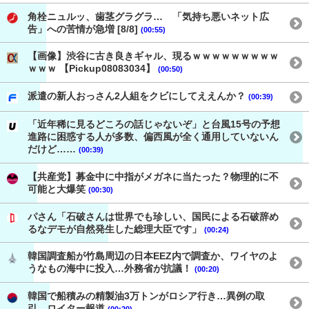
角栓ニュルッ、歯茎グラグラ… 「気持ち悪いネット広
告」への苦情が急増 [8/8]
(00:55)
【画像】渋谷に古き良きギャル、現るｗｗｗｗｗｗｗｗｗ
ｗｗｗ 【Pickup08083034】
(00:50)
派遣の新人おっさん2人組をクビにしてええんか？
(00:39)
「近年稀に見るどころの話じゃないぞ」と台風15号の予想
進路に困惑する人が多数、偏西風が全く通用していないん
だけど……
(00:39)
【共産党】募金中に中指がメガネに当たった？物理的に不
可能と大爆笑
(00:30)
パさん「石破さんは世界でも珍しい、国民による石破辞め
るなデモが自然発生した総理大臣です」
(00:24)
韓国調査船が竹島周辺の日本EEZ内で調査か、ワイヤのよ
うなもの海中に投入…外務省が抗議！
(00:20)
韓国で船積みの精製油3万トンがロシア行き…異例の取
引 ロイター報道
(00:20)