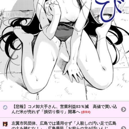
【悲報】コメ卸大手さん、営業利益83％減 高値で買い込
んだ米が売れず「損切り祭り」開幕へ
(ｵﾇﾇﾒ)
左翼市民団体、広島では通用せず「人殺しの汚い足で広島
の土を踏むな！」→広島県民「お前らの方が汚いんじ