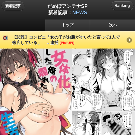
だめぽアンテナSP
Ranking
新着記事
新着記事：
NEWS
トップ
次へ
【悲報】コンビニ「女の子がお腹がすいたと言って1人で
来店している」 →逮捕
(PickUP!)