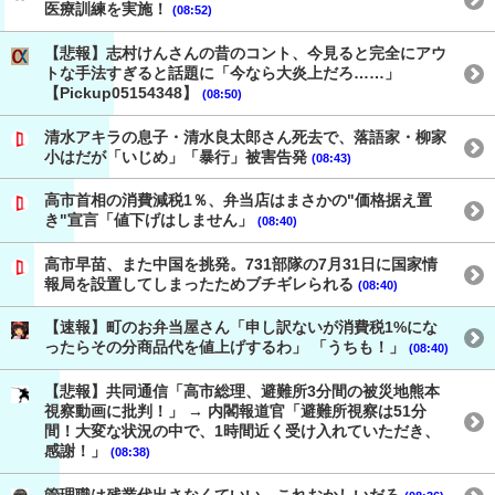
医療訓練を実施！
(08:52)
【悲報】志村けんさんの昔のコント、今見ると完全にアウ
トな手法すぎると話題に「今なら大炎上だろ……」
【Pickup05154348】
(08:50)
清水アキラの息子・清水良太郎さん死去で、落語家・柳家
小はだが「いじめ」「暴行」被害告発
(08:43)
高市首相の消費減税1％、弁当店はまさかの"価格据え置
き"宣言「値下げはしません」
(08:40)
高市早苗、また中国を挑発。731部隊の7月31日に国家情
報局を設置してしまったためブチギレられる
(08:40)
【速報】町のお弁当屋さん「申し訳ないが消費税1%にな
ったらその分商品代を値上げするわ」 「うちも！」
(08:40)
【悲報】共同通信「高市総理、避難所3分間の被災地熊本
視察動画に批判！」 → 内閣報道官「避難所視察は51分
間！大変な状況の中で、1時間近く受け入れていただき、
感謝！」
(08:38)
管理職は残業代出さなくていい←これおかしいだろ