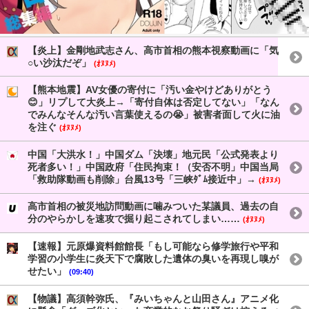
【炎上】金剛地武志さん、高市首相の熊本視察動画に「気
○い沙汰だぞ」
(ｵﾇﾇﾒ)
【熊本地震】AV女優の寄付に「汚い金やけどありがとう
😊」リプして大炎上→「寄付自体は否定してない」「なん
でみんなそんな汚い言葉使えるの😭」被害者面して火に油
を注ぐ
(ｵﾇﾇﾒ)
中国「大洪水！」中国ダム「決壊」地元民「公式発表より
死者多い！」中国政府「住民拘束！（安否不明」中国当局
「救助隊動画も削除」台風13号「三峡ﾀﾞﾑ接近中」→
(ｵﾇﾇﾒ)
高市首相の被災地訪問動画に噛みついた某議員、過去の自
分のやらかしを速攻で掘り起こされてしまい……
(ｵﾇﾇﾒ)
【速報】元原爆資料館館長「もし可能なら修学旅行や平和
学習の小学生に炎天下で腐敗した遺体の臭いを再現し嗅が
せたい」
(09:40)
【物議】高須幹弥氏、『みいちゃんと山田さん』アニメ化