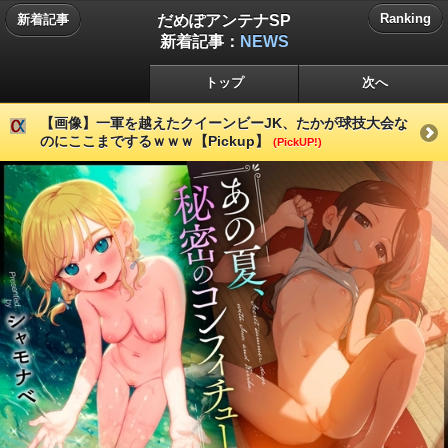
だめぽアンテナSP
Ranking
新着記事
新着記事：
NEWS
トップ
次へ
【画像】一軍を越えたクイーンビーJK、たかが球技大会な
のにここまでするｗｗｗ【Pickup】
(PickUP!)