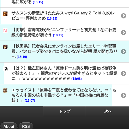
地に広がる
(18:15)
サムスンの新型折りたたみスマホ｢Galaxy Z Fold 8｣のレ
ビュー･評判まとめ
(18:13)
【衝撃】南海電鉄がピニンファリーナと初共創！なにわ筋
線の新型特急が凄そう
(18:12)
【秋田県】記者会見にオンライン出席したエリート幹部職
員、バスローブ姿でタバコを吸いながら説明 県が聞き取り
へ
(18:10)
【は？】極左団体さん「原爆ドーム前を明け渡せば核戦争
が始まる！」→ 観衆のマジレスが鋭すぎるとネットで話題
に → ｗｗｗｗｗｗｗｗｗｗｗｗ
(18:08)
エッセイスト「原爆を二度と使わせてはならない」⇒「も
ちろん中国の核も非難する？」⇒「中国の核は綺麗な
核！」
(18:07)
トップ
次へ
About
RSS