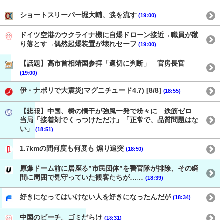
ショートスリーパー堀大輔、涙を流す
(19:00)
ドイツ空港のウクライナ機に自爆ドローン接近→職員が蹴
り落とす→偶然起爆装置が壊れセーフ
(19:00)
【話題】高市首相靖国参拝「適切に判断」 官房長官
(19:00)
伊・ナポリで大震災(マグニチュード4.7) [8/8]
(18:55)
【悲報】中国、橋の欄干が強風一発で粉々に 鉄筋ゼロ
当局「接着剤でくっつけただけ」「正常で、品質問題はな
い」
(18:51)
1.7kmの間何度も何度も 煽り追突
(18:50)
原爆ドーム前に居座る”市民団体”を警官隊が排除、その瞬
間に周囲で見守っていた観客たちが……
(18:39)
好きになってはいけない人を好きになったんだが
(18:34)
中国のビーチ。ゴミだらけ
(18:31)