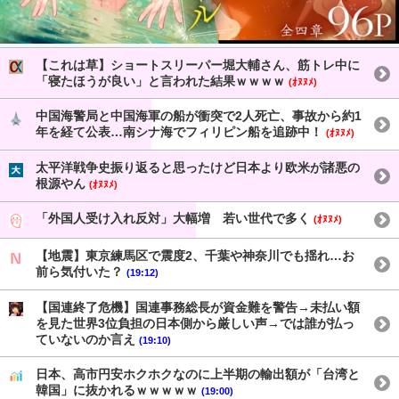
【これは草】ショートスリーパー堀大輔さん、筋トレ中に
「寝たほうが良い」と言われた結果ｗｗｗｗ
(ｵﾇﾇﾒ)
中国海警局と中国海軍の船が衝突で2人死亡、事故から約1
年を経て公表…南シナ海でフィリピン船を追跡中！
(ｵﾇﾇﾒ)
太平洋戦争史振り返ると思ったけど日本より欧米が諸悪の
根源やん
(ｵﾇﾇﾒ)
「外国人受け入れ反対」大幅増 若い世代で多く
(ｵﾇﾇﾒ)
【地震】東京練馬区で震度2、千葉や神奈川でも揺れ…お
前ら気付いた？
(19:12)
【国連終了危機】国連事務総長が資金難を警告→未払い額
を見た世界3位負担の日本側から厳しい声→では誰が払っ
ていないのか言え
(19:10)
日本、高市円安ホクホクなのに上半期の輸出額が「台湾と
韓国」に抜かれるｗｗｗｗｗ
(19:00)