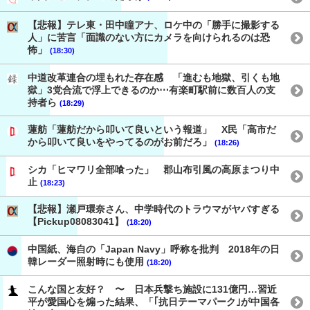
【悲報】テレ東・田中瞳アナ、ロケ中の「勝手に撮影する
人」に苦言「面識のない方にカメラを向けられるのは恐
怖」
(18:30)
中道改革連合の埋もれた存在感 「進むも地獄、引くも地
獄」3党合流で浮上できるのか⋯有楽町駅前に数百人の支
持者ら
(18:29)
蓮舫「蓮舫だから叩いて良いという報道」 X民「高市だ
から叩いて良いをやってるのがお前だろ」
(18:26)
シカ「ヒマワリ全部喰った」 郡山布引風の高原まつり中
止
(18:23)
【悲報】瀬戸環奈さん、中学時代のトラウマがヤバすぎる
【Pickup08083041】
(18:20)
中国紙、海自の「Japan Navy」呼称を批判 2018年の日
韓レーダー照射時にも使用
(18:20)
こんな国と友好？ 〜 日本兵撃ち施設に131億円…習近
平が愛国心を煽った結果、「｢抗日テーマパーク｣が中国各