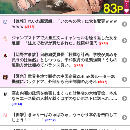
【速報】れいわ新選組、「いのちの党」に党名変更ｗｗｗ
ｗｗｗ
(ｵﾇﾇﾒ)
ジャンプストアで大量注文→キャンセルを繰り返した女を
逮捕 「注文で欲求が満たされた」総額43億円
(ｵﾇﾇﾒ)
【辺野古事故】日教組委員長「杜撰な計画、学校が責めを
負うのは当然」としつつも、平和教育の意義強調「うちの
運動方針は極めてバランス良い」
(ｵﾇﾇﾒ)
【緊急】世界各地で販売の中国企業Zbtlink製ルーター20
機種にバックドア、外部から完全制御のおそれ
(ｵﾇﾇﾒ)
高市内閣の政策を妨害しまくった財務省の大物官僚、本来
ならエース級の人材が就くはずのないポストに送られ……
(07:13)
【衝撃】きゃりーぱみゅぱみゅ、うっかり本名を告白して
しまう！！！！！
(07:12)