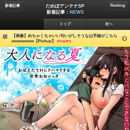
だめぽアンテナSP
Ranking
新着記事
新着記事：
NEWS
トップ
次へ
【画像】めちゃくちゃいい匂いがしそうな山手線がこちら
wwwwwww【Pickup】
(PickUP!)