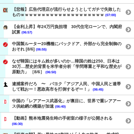
【悲報】広告代理店が流行らせようとしてガチで失敗した
ものｗｗｗｗｗｗｗｗｗｗｗｗｗｗｗｗｗｗｗｗ
(07:00)
【金利上昇】年24万円負担増 30代住宅ローンで、内閣府
試算
(06:57)
中国製ルーター20機種にバックドア、外部から完全制御の
おそれ [8/6]
(06:55)
なぜ韓国にはキム姓が多いのか…韓国の姓は250、日本は
30万…歴史的背景を米学者分析「学問尊重と平和な歴史が
原動力」 ［8/6］
(06:50)
逮捕案件だろ 〜 パヨク「アジア人民、中国人民と連帯
して戦おー！悪政高市を打倒するぞー！」
(06:45)
中国の「レアアース武器化」が裏目に、世界で重レアアー
ス供給網の構築が加速
(06:40)
【動画】熊本地震発生時の手術室の様子が公開される
(06:30)