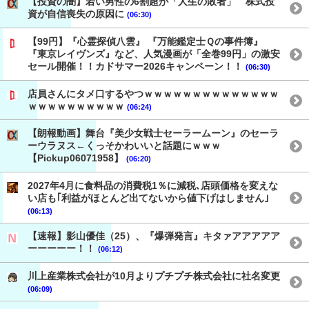
【投資の闇】若い男性の6割超が「人生の敗者」 株式投
資が自信喪失の原因に
(06:30)
【99円】『心霊探偵八雲』 『万能鑑定士Ｑの事件簿』
『東京レイヴンズ』など、人気漫画が「全巻99円」の激安
セール開催！！カドサマー2026キャンペーン！！
(06:30)
店員さんにタメ口するやつｗｗｗｗｗｗｗｗｗｗｗｗｗｗ
ｗｗｗｗｗｗｗｗｗｗ
(06:24)
【朗報動画】舞台『美少女戦士セーラームーン』のセーラ
ーウラヌス←くっそかわいいと話題にｗｗｗ
【Pickup06071958】
(06:20)
2027年4月に食料品の消費税1％に減税､店頭価格を変えな
い店も｢利益がほとんど出てないから値下げはしません｣
(06:13)
【速報】影山優佳（25）、『爆弾発言』キタァアアアアア
ーーーーー！！
(06:12)
川上産業株式会社が10月よりプチプチ株式会社に社名変更
(06:09)