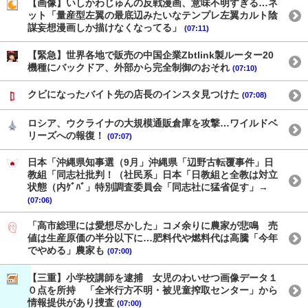
【画像】いしかわじゅんの反戦漫画、意味不明すぎる…ネ
ット「量産型左翼の最底辺みたいなテンプレ左翼カルト陰
謀妄想漫画しか描けなくなってる」
(07:11)
【緊急】世界各地で販売の中国企業Zbtlink製ルーター20
機種にバックドア、外部から完全制御のおそれ
(07:10)
クビになったバイト先の店長のインスタ見つけた
(07:08)
ロシア、ウクライナの大規模通販倉庫を攻撃…ワイルドベ
リーズへの報復！
(07:07)
日本「沖縄県知事選（9月」沖縄県「辺野古転覆事件」日
教組「同志社批判！（社民系」日本「日教組と全教は対立
状態（内ｹﾞﾊﾞ」特別調査委員会「同志社に猛省促す」→
(07:06)
「高市総理には愛想尽かした」コメ余りに農家が悲鳴 売
値は生産原価の半分以下に…肥料代や燃料代は高騰「今年
でやめる」農家も
(07:00)
【三重】小学校講師を逮捕 女児のわいせつ画像データ１
０点を所持 「全米行方不明・被児童搾取センター」から
情報提供があり捜査
(07:00)