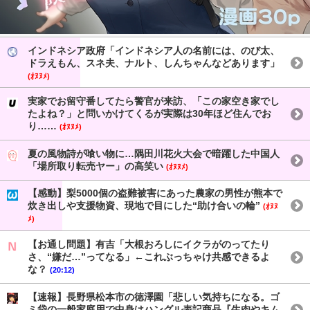
インドネシア政府「インドネシア人の名前には、のび太、
ドラえもん、スネ夫、ナルト、しんちゃんなどあります」
(ｵﾇﾇﾒ)
実家でお留守番してたら警官が来訪、「この家空き家でし
たよね？」と問いかけてくるが実際は30年ほど住んでお
り……
(ｵﾇﾇﾒ)
夏の風物詩が喰い物に…隅田川花火大会で暗躍した中国人
「場所取り転売ヤー」の高笑い
(ｵﾇﾇﾒ)
【感動】梨5000個の盗難被害にあった農家の男性が熊本で
炊き出しや支援物資、現地で目にした“助け合いの輪”
(ｵﾇﾇ
ﾒ)
【お通し問題】有吉「大根おろしにイクラがのってたり
さ、“嫌だ…”ってなる」←これぶっちゃけ共感できるよ
な？
(20:12)
【速報】長野県松本市の徳澤園「悲しい気持ちになる。ゴ
ミ袋の一般家庭用で中身はハングル表記商品『生肉やキム