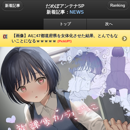
だめぽアンテナSP
Ranking
新着記事
新着記事：
NEWS
トップ
次へ
【画像】AIに47都道府県を女体化させた結果、とんでもな
いことになるｗｗｗｗｗ
(PickUP!)