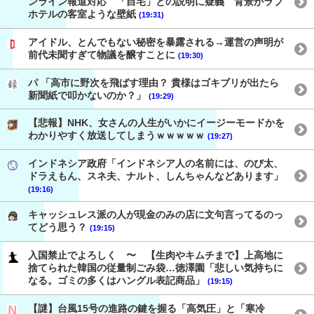
ンライン報道対応 「自宅」との説明に疑義 背景がラブ
ホテルの客室ような壁紙
(19:31)
アイドル、とんでもない秘密を暴露される→運営の声明が
前代未聞すぎて物議を醸すことに
(19:30)
パ 「高市に野次を飛ばす理由？ 貴様はゴキブリが出たら
新聞紙で叩かないのか？」
(19:29)
【悲報】NHK、女さんの人生がいかにイージーモードかを
わかりやすく放送してしまうｗｗｗｗｗ
(19:27)
インドネシア政府「インドネシア人の名前には、のび太、
ドラえもん、スネ夫、ナルト、しんちゃんなどあります」
(19:16)
キャッシュレス派の人が現金のみの店に文句言ってるのっ
てどう思う？
(19:15)
入国禁止でよろしく 〜 【生肉やキムチまで】上高地に
捨てられた韓国の従量制ごみ袋…徳澤園「悲しい気持ちに
なる。ゴミの多くはハングル表記商品」
(19:15)
【謎】台風15号の進路の鍵を握る「高気圧」と「寒冷