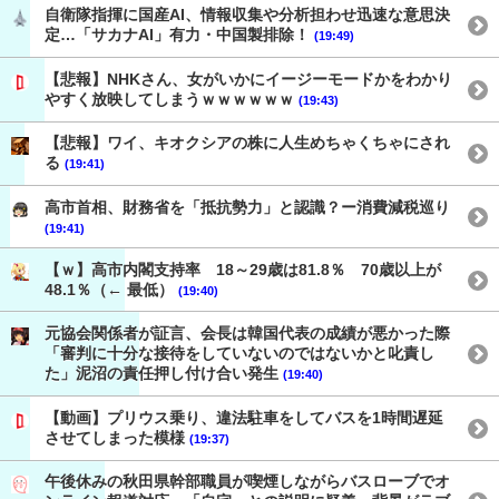
自衛隊指揮に国産AI、情報収集や分析担わせ迅速な意思決
定…「サカナAI」有力・中国製排除！
(19:49)
【悲報】NHKさん、女がいかにイージーモードかをわかり
やすく放映してしまうｗｗｗｗｗｗ
(19:43)
【悲報】ワイ、キオクシアの株に人生めちゃくちゃにされ
る
(19:41)
高市首相、財務省を「抵抗勢力」と認識？ー消費減税巡り
(19:41)
【ｗ】高市内閣支持率 18～29歳は81.8％ 70歳以上が
48.1％（← 最低）
(19:40)
元協会関係者が証言、会長は韓国代表の成績が悪かった際
「審判に十分な接待をしていないのではないかと叱責し
た」泥沼の責任押し付け合い発生
(19:40)
【動画】プリウス乗り、違法駐車をしてバスを1時間遅延
させてしまった模様
(19:37)
午後休みの秋田県幹部職員が喫煙しながらバスローブでオ