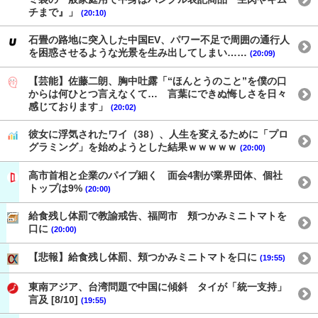
チまで』」
(20:10)
石畳の路地に突入した中国EV、パワー不足で周囲の通行人
を困惑させるような光景を生み出してしまい……
(20:09)
【芸能】佐藤二朗、胸中吐露「“ほんとうのこと”を僕の口
からは何ひとつ言えなくて… 言葉にできぬ悔しさを日々
感じております」
(20:02)
彼女に浮気されたワイ（38）、人生を変えるために「プロ
グラミング」を始めようとした結果ｗｗｗｗｗ
(20:00)
高市首相と企業のパイプ細く 面会4割が業界団体、個社
トップは9%
(20:00)
給食残し体罰で教諭戒告、福岡市 頬つかみミニトマトを
口に
(20:00)
【悲報】給食残し体罰、頬つかみミニトマトを口に
(19:55)
東南アジア、台湾問題で中国に傾斜 タイが「統一支持」
言及 [8/10]
(19:55)