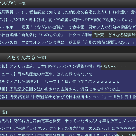
(ﾉ∀`)
[一覧]
、ガチでやらかしてしまう・・・・
摘出手術で誤って腫瘍の無い部位を摘出 脳幹など損傷受け植物状態...
税局職員（25）、税務調査で知り合った納税者の自宅に出入りしお小遣い1億50
本共産党の街宣車、ほんと碌でもないな
芸能】元EXILE・黒木啓司、妻・宮崎麗果被告へのDV事案で逮捕されてい
な案件やるか」少年の闇バイト募り侵入盗繰り返す 容疑で中学生2...
傷の怪我
昇を上回る賃上げを日本に定着させる」 →国家公務員月給3.51...
ン・キホーテ露店「うなぎのかば焼き」で食中毒 男女14人が発熱や腹痛な
支持者「『れいわ信者』『れいわ知能』は差別的。放送禁止用語にす...
いわ新選組の新党名は「いのちの党」 旧グッズ半額で販売 どうなる秘書給
刺し食べた医師、全身麻痺へ…「死んだほうが良かった」
員がバスローブ姿でオンライン会見に 秋田県「会見の対応に問題があった」
を見せてあげる」女児を公園内に誘い込みわいせつか アダルトビデ...
難】ロシア外務省報道官「広島市長は『偽りの呪文』繰り返している」
ナエ禍蔓延・・・なぜ日本人は妙ちくりんな女に騙されてしまったのか
ュースちゃんねる
[一覧]
甲子園でインドネシア人選手が始球式→日本保守党・百田尚樹代表「...
ターの大越健介、高市首相に『爆弾発言』をしてしまう！！！！！
悲報】アメリカ政府、日本円をアルゼンチン通貨危機と同列扱いへ・・・
生を確定させるドイツ式の制度、「バカを振い落せるから合理的だ」...
ニュース】日本共産党の街宣車、ほんと碌でもないな
ライオンさん、溶けるｗｗｗｗｗｗｗｗｗｗｗｗｗｗ
に立ちはだかる壁、イスラエルはトランプ和平案に「同意せず」！
本をダメにした総理大臣、ワースト１位が同点でこの人ｗｗｗｗｗｗ
くらいは当たっても仕方ないと」運転手男（49）を再逮捕 ベント...
動画】広島記念公園を追い出された左翼さん、流石にキモすぎて炎上
が「新幹線のほうが楽」と譲りません。東京から大阪まで家族4人だ...
悲報】円安容認派「円安は輸出が伸びで日本経済ホクホク！」⇒ 世界に売る
入れ派のパヨおば、自分の家に来られたら全力で拒否るｗｗｗｗｗｗ...
手術で｢正常な組織｣を誤って摘出する手術ミス 通常の生活送って...
ジ氏、冷やし中華を完全否定した『理由』、ガチでヤバイ・・・・・・
[一覧]
】日本人が減り｢外国人が増えた｣市区町村ランキングｷﾀ━━!
丸に攻め込まれる窮地に突入、「ようやく反撃のターンやね」と手際...
鹿児島】突然右折し路面電車と衝突 乗っていた男女3人は車を放置しダッシ
た総理大臣、ワースト１位が同点でこの人ｗｗｗｗｗｗ
ャングリア沖縄「ロイヤルチケット」の販売開始、大人29,700円にｗｗｗｗ
主義「必ず失敗します」資本主義「必ず少子化します」
悲報】ロシア報道官「広島市長は毎年、ロシアを嫌悪する『偽りの呪文』を繰