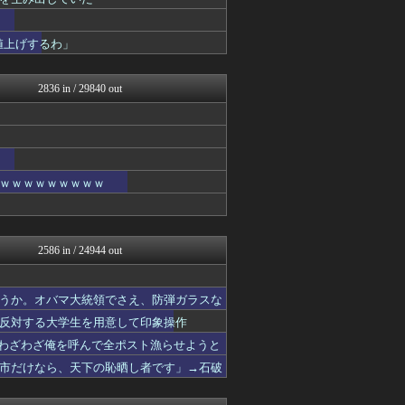
政経ワロスまとめニュース♪
大艦巨砲主義！
watch＠２ちゃんねる
値上げするわ」
オレ的ゲーム速報＠刃
投資ちゃんねる
痛いニュース(ﾉ∀`)
2836 in / 29840 out
常識的に考えた
黒マッチョニュース
みそパンNEWS
保守速報
ネトウヨにゅーす
ｗｗｗｗｗｗｗｗｗ
正義の見方
かせまと！
まとめたニュース
オレ的ゲーム速報＠刃
にゅーすアルー！
2586 in / 24944 out
おーるじゃんる
かせまと！
watch＠２ちゃんねる
うか。オバマ大統領でさえ、防弾ガラスな
ゆめ痛 -自動車まとめブロ...
反対する大学生を用意して印象操作
日本第一！ニュース録
「わざわざ俺を呼んで全ポスト漁らせようと
オレ的ゲーム速報＠刃
軍事・ミリタリー速報☆彡
市だけなら、天下の恥晒し者です」→石破
反日愚国 恨寓瘻
おーるじゃんる