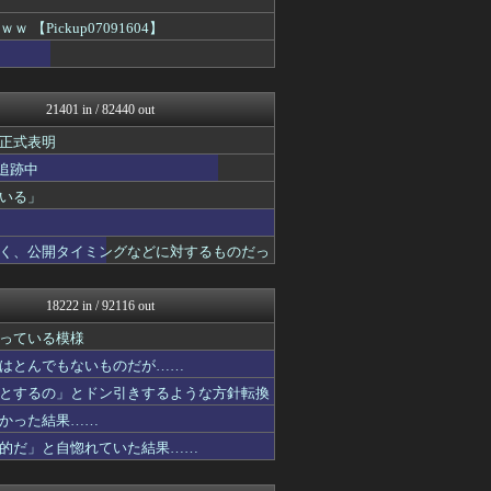
常識的に考えた
ickup07091604】
アルファルファモザイク＠ネ...
みそパンNEWS
国難にあってもの申す！！
アルファルファモザイク＠ネ...
21401 in / 82440 out
理想ちゃんねる
/)；｀ω´)＜国家総動...
正式表明
U-1 NEWS.
追跡中
NEWSまとめもりー｜2c...
アルファルファモザイク＠ネ...
いる」
常識的に考えた
国難にあってもの申す！！
く、公開タイミングなどに対するものだっ
軍事・ミリタリー速報☆彡
アルファルファモザイク＠ネ...
/)；｀ω´)＜国家総動...
18222 in / 92116 out
NEWSまとめもりー｜2c...
おーるじゃんる
っている模様
かせまと！
はとんでもないものだが……
常識的に考えた
まとめたニュース
とするの」とドン引きするような方針転換
国難にあってもの申す！！
かった結果……
/)；｀ω´)＜国家総動...
的だ」と自惚れていた結果……
U-1 NEWS.
軍事・ミリタリー速報☆彡
理想ちゃんねる