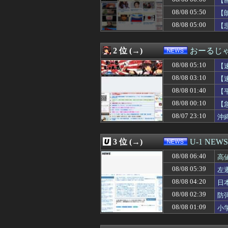
【
08/08 05:00
【天文】ブラッ
08/08 05:50
【
08/08 05:00
【悲報】チータ
08/08 05:00
08/08 05:00
高市総理「物価上
【
08/08 04:55
台湾メディア「態
08/08 04:50
【画像】たぬき顔の
2 位 (→)
おーるじ
08/08 04:41
江別大学生暴行死
08/08 04:36
中国「大洪水！」
08/08 05:10
【
08/08 04:20
日本のフォント企
08/08 03:10
【
08/08 04:12
【戦慄】毎日新聞
08/08 04:00
【画像】宇多田
08/08 01:40
【
08/08 04:00
関東の上空でスプ
08/08 00:10
【
08/08 03:55
北海道釧路市 ス
08/07 23:10
沖
08/08 03:51
白黒のコマになぜ
た
08/08 03:50
【画像】橋本環奈
08/08 03:29
中国「衝突事故！（
3 位 (→)
U-1 NEWS
08/08 03:12
【悲報】ゆうちゃ
08/08 03:10
【速報】中国の海
08/08 06:40
高
08/08 03:03
【悲報】タクシ
08/08 05:39
左
08/08 03:00
【AI】中国製高性
08/08 03:00
08/08 04:20
【画像】このハゲ
日
08/08 02:55
朝鮮日報 MLB
を
08/08 02:39
防
08/08 02:40
中国「大洪水！」
08/08 01:09
小
08/08 02:39
防弾ガラスの件で
08/08 02:27
川底に沈んでい
08/08 02:13
【悲報】開示請