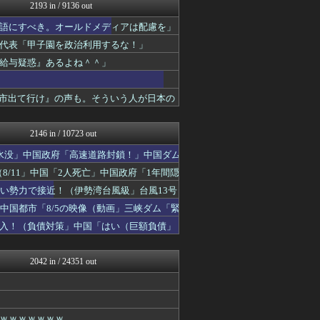
かせまと！
2193 in / 9136 out
政経ワロスまとめニュース♪
語にすべき。オールドメディアは配慮を」
あじあニュースちゃんねる
ニュース30over
代表「甲子園を政治利用するな！」
大艦巨砲主義！
給与疑惑』あるよね＾＾」
痛いニュース(ﾉ∀`)
watch＠２ちゃんねる
オレ的ゲーム速報＠刃
高市出て行け』の声も。そういう人が日本の
黒マッチョニュース
ゴタゴタシタニュース
2146 in / 10723 out
水没」中国政府「高速道路封鎖！」中国ダム
8/11」中国「2人死亡」中国政府「1年間隠
い勢力で接近！（伊勢湾台風級」台風13号
中国都市「8/5の映像（動画」三峡ダム「緊
入！（負債対策」中国「はい（巨額負債」
2042 in / 24351 out
ｗｗｗｗｗｗｗ