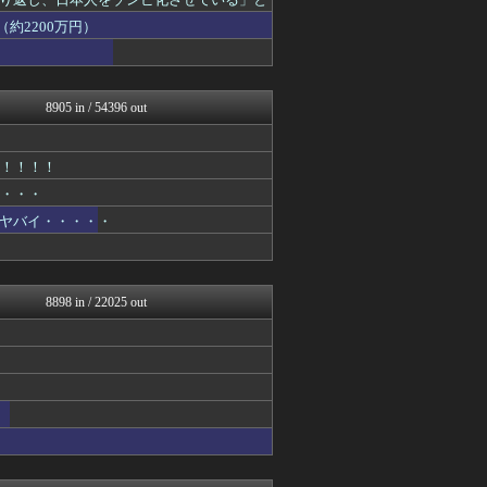
モナニュース
かせまと！
約2200万円）
常識的に考えた
投資ちゃんねる
黒マッチョニュース
みそパンNEWS
8905 in / 54396 out
ゴタゴタシタニュース
ネトウヨにゅーす
なんJ政治ネタまとめ
！！！！！
厳選！韓国情報
・・・・
国難にあってもの申す！！
ふぇー速
ヤバイ・・・・・
ふぇー速
ふぇー速
ふぇー速
ふぇー速
8898 in / 22025 out
軍事・ミリタリー速報☆彡
ふぇー速
ふぇー速
にゅーすアルー！
ふぇー速
watch＠２ちゃんねる
まとめたニュース
かせまと！
日本第一！ニュース録