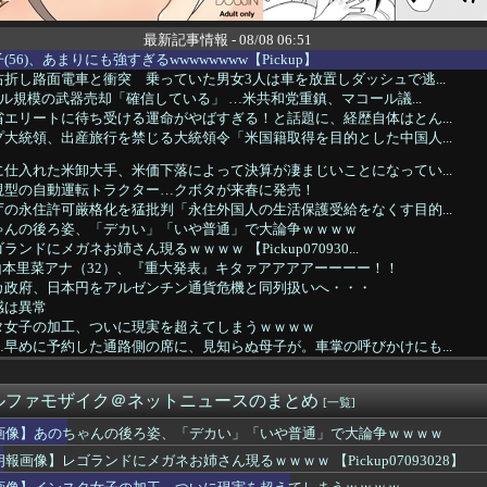
最新記事情報 - 08/08 06:51
56)、あまりにも強すぎるwwwwwwww【Pickup】
折し路面電車と衝突 乗っていた男女3人は車を放置しダッシュで逃...
ドル規模の武器売却「確信している」 …米共和党重鎮、マコール議...
エリートに待ち受ける運命がやばすぎる！と話題に、経歴自体はとん...
大統領、出産旅行を禁じる大統領令「米国籍取得を目的とした中国人...
仕入れた米卸大手、米価下落によって決算が凄まじいことになってい...
視型の自動運転トラクター…クボタが来春に発売！
の永住許可厳格化を猛批判「永住外国人の生活保護受給をなくす目的...
ゃんの後ろ姿、「デカい」「いや普通」で大論争ｗｗｗｗ
ンドにメガネお姉さん現るｗｗｗｗ 【Pickup070930...
山本里菜アナ（32）、『重大発表』キタァアアアアーーーー！！
カ政府、日本円をアルゼンチン通貨危機と同列扱いへ・・・
感は異常
タ女子の加工、ついに現実を超えてしまうｗｗｗｗ
早めに予約した通路側の席に、見知らぬ母子が。車掌の呼びかけにも...
JKママ、とんでもない事になってしまうｗｗｗｗｗｗｗｗｗｗｗｗ...
て無事だったんかいwwwwwwww
ルファモザイク＠ネットニュースのまとめ
はこれほど日本が好きなのか？中国ネット「中国人も日本が好き」
[一覧]
エリートに待ち受ける運命がやばすぎる！と話題に、経歴自体はとん...
画像】あのちゃんの後ろ姿、「デカい」「いや普通」で大論争ｗｗｗｗ
ドル規模の武器売却「確信している」 …米共和党重鎮、マコール議...
朗報画像】レゴランドにメガネお姉さん現るｗｗｗｗ 【Pickup07093028】
隊の22歳陸士長、空き家で『とんでもない事』をしてしまう！！！...
東京駅近くの都八重洲駐車場に「巨大地下シェルター」整備を正式表...