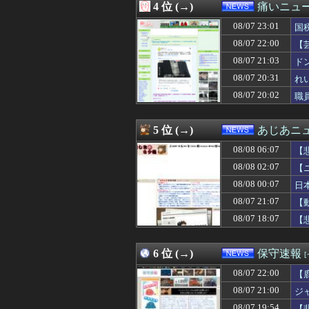
4 位 (→)
痛いニュース
08/08 02:12
【悲報】熊本市
08/08 02:11
京大病院、脳腫瘍
08/07 23:01
国
08/08 02:07
【ニュース】日
08/07 22:00
【
08/08 02:00
【京都】「グレー
損
08/07 21:03
08/08 02:00
高市総理「物価上
ド
08/08 01:59
【いのち】れいわ
08/07 20:31
れ
08/08 01:58
【九州名物】鶏
08/07 20:02
職
08/08 01:55
千葉市 「インコ
08/08 01:40
【平和宣言を非
08/08 01:31
安倍難去ってサ
5 位 (→)
あじあニ
08/08 01:24
【カミツキ悲報】
08/08 01:12
【ガチ】キャス
08/08 06:07
【
08/08 01:09
小学生の段階で人
08/08 02:07
【
08/08 01:03
【画像】日本の
08/08 00:07
08/08 01:03
アメリカの終戦
日
08/08 01:00
【東京】「ミラー
08/07 21:07
【
08/08 00:55
お盆の帰省は、妻
08/07 18:07
【
08/08 00:31
【動画】移民受け
08/08 00:13
京大病院､脳腫瘍
08/08 00:12
【悲報】リュウ
6 位 (→)
保守速報
08/08 00:10
【急いで引っ越せ
08/08 00:09
反斎藤知事派が本
08/07 22:00
【
08/08 00:07
日本をダメにし
08/07 21:00
ジ
08/08 00:05
共産主義、社会
08/07 19:54
【