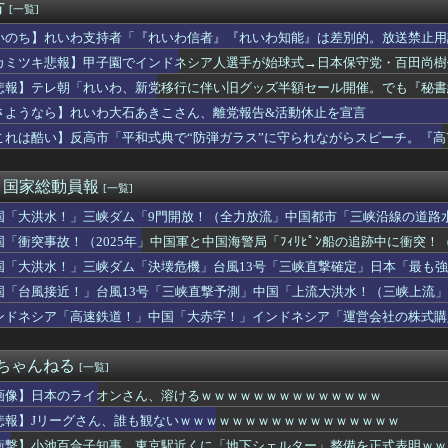
の回線貸し出し終了へ 都市部で9月末に
方
[一覧]
新聞の記者「死傷者の情報を教えて！」 → 企業「個人情報は控え...
いのち】れいわ支持者「『れいわ信者』『れいわ知能』は差別的。放送禁止用
念公園を追い出された左翼さん、流石にキモすぎて炎上
かわりにピッタリの名称が爆誕してしまうw
資にハマる若者はギャンブルにハマる若者と同じ傾向がある」
カミツキ悲報】甲子園でインドネシア人選手が始球式→日本保守党・百田尚樹
た理由が分からん
悲報】テレ朝「れいわ、新党移行に伴い旧グッズ半額セール開催。でも『秘書
店「うなぎのかば焼き」で食中毒 男女14人が発熱や腹痛など訴え...
さようなら】れいわ大石あきこさん、離党報告&活動休止を宣言
無期懲役になった奴、怖いｗｗｗｗｗｗｗｗｗｗｗｗｗｗｗｗｗｗｗ...
加藤純一さんのファンに「RUSTでお気に入りの配信者が負けて嫌...
これは酷い】反高市「平和式典で“防弾ガラス”に守られながらスピーチ。『
市首相は防弾ガラスの壇上で演説してたかって？殺されるような政治...
理」→ツッコミ多数「石破さんの時からだよ」
消費税減税失敗→増税の流れ想像「次誰が総理やりたいと思います？...
)＜国家総動員報
[一覧]
国「大洪水！」三峡ダム「9門開放！（全力放流」中国都市「三峡沿線の道路
緊急放流に合わせて開門（土砂崩れ発生」→
国「衝突事故！（2025年」中国軍と中国海警局「ﾌｨﾘﾋﾟﾝ船の追跡中に衝突！（
」日本「隠蔽された事実報道！（2026年」→
国「大洪水！」三峡ダム「決壊危機」台風13号「三峡直撃確定」日本「最も強
15号「中国本土でぶつかり合う（前代未聞」→
国「台風接近！」台風13号「三峡直撃予測」中国「上流大洪水！（三峡上流」
放流（決壊危機」中国「下流大水害（震え声」→
ンドネシア「高速鉄道！」中国「大赤字！」インドネシア「運営会社の株式購
ンドネシア「700km延伸計画！（実質中止」→
２ちゃんねる
[一覧]
画像】日本のライオンさん、溶けるｗｗｗｗｗｗｗｗｗｗｗｗｗｗ
悲報】Jリーグさん、誰も観ないｗｗｗｗｗｗｗｗｗｗｗｗｗｗｗｗｗ
衝撃】小池百合子知事、東京駅近くに「地下シェルター」整備を正式表明ｗｗ