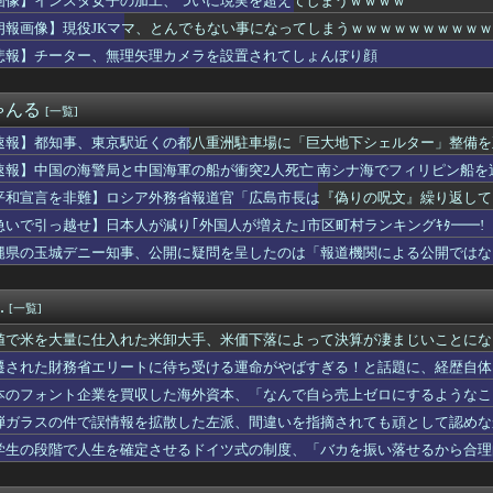
画像】インスタ女子の加工、ついに現実を超えてしまうｗｗｗｗ
クホール爆風、世界初観測 銀河外まで噴き出す 東北大など
朗報画像】現役JKママ、とんでもない事になってしまうｗｗｗｗｗｗｗｗｗｗｗｗ 【P
ー、無理矢理カメラを設置されてしょんぼり顔
昇を上回る賃上げを日本に定着させる」 →国家公務員月給3.51...
悲報】チーター、無理矢理カメラを設置されてしょんぼり顔
度の悪い日本の店員を黙らせる方法」8/7
女の子ってなんであんな魅力的なん？ 【Pickup07091...
ゃんる
[一覧]
､主犯格の特定少年･川口侑斗被告に無期懲役判決 当時17歳の少...
三峡ダム「9門開放！（全力放流」中国都市「三峡沿線の道路水没」...
速報】都知事、東京駅近くの都八重洲駐車場に「巨大地下シェルター」整備を
業を買収した海外資本、「なんで自ら売上ゼロにするようなことする...
速報】中国の海警局と中国海軍の船が衝突2人死亡 南シナ海でフィリピン船を
記者（47）、ペンではなく「包丁」を握ってしまった結果・・・・...
ヒカルさん、任天堂CMでとんでもない服を着てしまうｗｗｗｗ
平和宣言を非難】ロシア外務省報道官「広島市長は『偽りの呪文』繰り返して
ライトという発光現象が観測され、多くの人が地上から天変地異のよ...
急いで引っ越せ】日本人が減り｢外国人が増えた｣市区町村ランキングｷﾀ━━!
ニーカー1足を盗み現行犯逮捕 中国籍の50歳女、所持金は4万円...
縄県の玉城デニー知事、公開に疑問を呈したのは「報道機関による公開ではな
色が見えるのか 200年の謎をAIが解明！
」とよくわからない説明
さん、昔からビジュアルが完成されすぎていたと話題にｗｗｗｗｗ ...
2025年」中国軍と中国海警局「ﾌｨﾘﾋﾟﾝ船の追跡中に衝突...
.
[一覧]
みの暴露で浮き彫りになる『恋愛リアリティー番組』の裏側がヤバイ...
警局と中国海軍の船が衝突2人死亡 南シナ海でフィリピン船を追跡...
値で米を大量に仕入れた米卸大手、米価下落によって決算が凄まじいことにな
ー運転手、儲かりまくることが判明ｗｗｗｗｗｗｗｗ
遷された財務省エリートに待ち受ける運命がやばすぎる！と話題に、経歴自体
能AI「Kimi-K3」が予定通りオープンモデル化される
にやられたJKがたくさんいるという事実
本のフォント企業を買収した海外資本、「なんで自ら売上ゼロにするようなこ
：ジャイアンツ李政厚（イ・ジョンフ）、1試合で2本塁打… 今季...
……
弾ガラスの件で誤情報を拡散した左派、間違いを指摘されても頑として認めな
三峡ダム「決壊危機」台風13号「三峡直撃確定」日本「最も強い勢...
学生の段階で人生を確定させるドイツ式の制度、「バカを振い落せるから合理
誤情報を拡散した左派、間違いを指摘されても頑として認めなかった...
たマンモスやナチス軍艦など露出、熱波でドナウ川が歴史的渇水！
求が届いた…