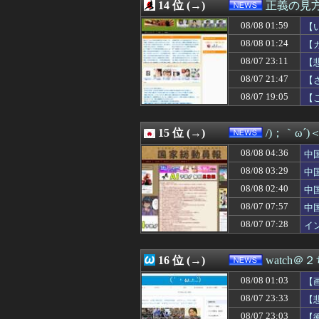
08/07 21:09
14 位 (→)
KDDI、楽天へ
正義の見
08/07 21:08
【熊本地震】毎日
08/08 01:59
【
08/07 21:07
【動画】広島記
→
08/07 21:05
08/08 01:24
研究者「株式投
【
08/07 21:05
岸田が叩かれて
08/07 23:11
【
08/07 21:03
ドン・キホーテ露
08/07 21:47
【
08/07 21:03
【悲報】17歳で
08/07 21:00
人気配信者さん、
08/07 19:05
【
08/07 21:00
パヨさん「なぜ高
総
08/07 21:00
カンニング竹山、
15 位 (→)
/)；｀ω´
08/08 04:36
中
「
08/08 03:29
中
蔽
08/08 02:40
中
と
08/07 07:57
中
急
08/07 07:28
イ
イ
16 位 (→)
watch＠
08/08 01:03
【
08/07 23:33
【
08/07 23:03
【