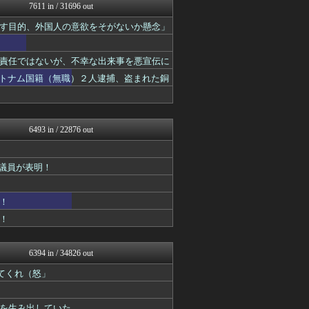
理想ちゃんねる
7611 in / 31696 out
NEWSまとめもりー｜2c...
す目的、外国人の意欲をそがないか懸念」
正義の見方
おーるじゃんる
U-1 NEWS.
責任ではないが、不幸な出来事を悪宣伝に
政経ワロスまとめニュース♪
watch＠２ちゃんねる
ベトナム国籍（無職）２人逮捕、盗まれた銅
かせまと！
挙は初
痛いニュース(ﾉ∀`)
黒マッチョニュース
オレ的ゲーム速報＠刃
6493 in / 22876 out
投資ちゃんねる
みそパンNEWS
常識的に考えた
ル議員が表明！
国難にあってもの申す！！
モナニュース
watch＠２ちゃんねる
！
軍事・ミリタリー速報☆彡
！
まとめたニュース
日本第一！ニュース録
かせまと！
6394 in / 34826 out
もえるあじあ(･∀･)
てくれ（怒」
理想ちゃんねる
おーるじゃんる
U-1 NEWS.
を生み出していた