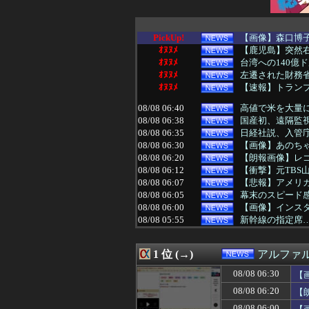
PickUp!
【画像】森口博子(
ｵﾇﾇﾒ
【鹿児島】突然右
ｵﾇﾇﾒ
台湾への140億
ｵﾇﾇﾒ
左遷された財務省
ｵﾇﾇﾒ
【速報】トランプ
08/08 06:40
高値で米を大量に
08/08 06:38
国産初、遠隔監
08/08 06:35
日経社説、入管庁
08/08 06:30
【画像】あのち
08/08 06:20
【朗報画像】レゴラ
08/08 06:12
【衝撃】元TBS
08/08 06:07
【悲報】アメリ
08/08 06:05
幕末のスピード
08/08 06:00
【画像】インス
08/08 05:55
新幹線の指定席…
08/08 05:50
【朗報画像】現役
08/08 05:49
【画像】この人っ
1 位 (→)
アルファ
08/08 05:40
なぜフランス人
08/08 05:39
左遷された財務省
08/08 06:30
【
08/08 05:15
台湾への140億
08/08 06:20
【
08/08 05:12
【衝撃】陸上自衛
08/08 05:10
【速報】都知事、
08/08 06:00