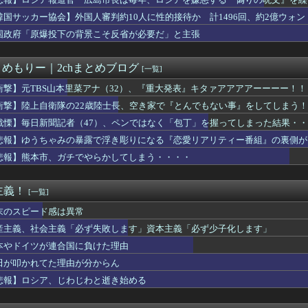
】新ヒロイン「銭子」追加記念、カラオケ懇親パーティー
張
超脱税疑い 詐取金で競艇か、国税当局
韓国サッカー協会】外国人審判約10人に性的接待か 計1496回、約2億ウォン（
人技能実習生に帰国迫る 「権利を侵害」監理団体などに314万円...
国政府「原爆投下の背景こそ反省が必要だ」と主張
屋「6人で長居して会計4939円！喋りたいだけなら公園に行って...
閣改造で目論む「麻生支配からの脱却」…茂木敏充氏も小林鷹之氏も...
本爆発】なぜ再入館できた？ハビタ幹部は「モール職員は引き止めな...
とめもりー｜2chまとめブログ
[一覧]
「もし可能なら修学旅行や平和学習の小学生に腐敗した遺体の臭いを...
「自己批判」を密告合戦に変えて幹部を黙らせる
衝撃】元TBS山本里菜アナ（32）、『重大発表』キタァアアアアーーーー！！
首相の感動的なBGMをつけた熊本訪問の感動ムービーを投稿
衝撃】陸上自衛隊の22歳陸士長、空き家で『とんでもない事』をしてしまう
イメージが墜落
戦慄】毎日新聞記者（47）、ペンではなく「包丁」を握ってしまった結果・
た「女性天皇」 [8/7]
はいいなぁ」ニート「それではニートのスケジュールをご覧ください」
悲報】ゆうちゃみの暴露で浮き彫りになる『恋愛リアリティー番組』の裏側が
らどっかから借金して踏み倒そうと思うんだけど・・・
悲報】熊本市、ガチでやらかしてしまう・・・・
のか謎な職業てあるよな？
ってるまゆ毛はNG、8割の女性「整えるべき」
げたけど質問ある？
主義！
[一覧]
は女性、イザベラ王女の姿も…デンマークが新たな兵役制度開始！
2歳だけど仕事ない、てかバイトすら落ちる日々
末のスピード感は異常
国転勤あるけど平気？」 就活生「はい！」
産主義、社会主義「必ず失敗します」資本主義「必ず少子化します」
スシロータワー」が大流行→14時間待ちで整理券が転売される事態...
本やドイツが連合国に負けた理由
って言われた
グさん、誰も観ないｗｗｗｗｗｗｗｗｗｗｗｗｗｗｗｗｗ
田が叩かれてた理由が分からん
、殺されることに怯え始めるwwwwwwwww
悲報】ロシア、じわじわと逝き始める
がり、加速してしまう
軍の船が衝突2人死亡 南シナ海でフィリピン船を追跡中、公表まで...