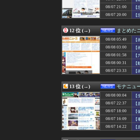
08/07 22:08
【悲報】X民「高
08/07 21:00
08/07 22:05
日本やドイツが
【
08/07 22:03
【悲報】「舌を
08/07 20:00
【
08/07 22:00
声優の声でAI動
08/07 22:00
【朗報】オワコン
08/07 22:00
【芸能】元EXI
12 位 (→)
まとめた
08/07 22:00
【速報】サウジ 
08/08 05:49
【
08/07 22:00
「米国の民間組織
08/07 22:00
【速報】サウジ 
08/08 03:00
【
08/07 22:00
【鹿児島】突然右
08/08 01:58
【
08/07 21:55
【悲報】タイミ
08/08 00:31
08/07 21:47
【さようなら】
【
08/07 21:42
【バルス】米雇用
08/07 23:33
【
08/07 21:41
ロシア外務省報
08/07 21:40
オンライン会見に
08/07 21:40
最新のゲノム解析
13 位 (→)
モナニュ
08/07 21:40
【速報】京大病
08/08 00:04
【
08/07 21:37
検索したら「A
08/07 21:33
【悲報】食料自
08/07 22:37
【
08/07 21:30
過給なしで420
ん
08/07 18:00
【
08/07 21:29
「小泉やめろ」核
08/07 16:09
【
08/07 21:20
『クローバー』全巻「
し
08/07 21:19
米国、韓国防衛
08/07 14:22
【
08/07 21:15
前例があるからね
茂
08/07 21:10
【速報】トランプ