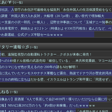
スターエナジーが安いぞ(´・ω・｀)
(･∀･)
[一覧]
がコロナの特殊すぎる後遺症に苦しんでいる模様…お前らの周りにも...
れいわ、新党移行に伴い旧グッズ半額セール開催。でも『秘書給与疑...
経社説、入管庁の永住許可厳格化を猛批判「永住外国人の生活保護受給をなく
ー知事、公開に疑問を呈したのは「報道機関による公開ではなく、公...
外国人を一時的な労働力ではなく、処遇改善などで定着を後押しすべき」
大調査「外国人受け入れ反対」大幅増（20.7pt増）、若い世代で増加幅大
亡して取り残された中道議員が絶体絶命の窮地、「今度は宏池会に矛...
ニー支援の小沢一郎氏（一般人）、辺野古沖事故について「玉城デニー知事の
スリーパー堀大輔さん、リスナーから「寝たほうがいい！」と言われ...
用する人がいる」
子知事、東京駅近くに「地下シェルター」整備を正式表明ｗｗｗｗｗ...
陽光発電所で、銅線およそ2.2トン（時価およそ330万円相当）盗んだなど、
BQなに持ってけば嬉しい？
の半分はすでに売却 富山で「金属盗対策法違反（去年9月施行）」による検
いわ新選組、公式グッズ半額セールｗｗｗｗ
）、税務調査で知り合った納税者の自宅に出入りしお小遣い1億50...
嫌い 日本人の思考・性格が嫌い 日本人を許さない 日本なんか消...
妊婦さんらしき人に席を譲ろうか悩んでいたら隣の男性に先を越され...
リタリー速報☆彡
[一覧]
口座2052万のうち「約4割が未稼働」だったｗｗｗｗｗ
産初、遠隔監視型の自動運転トラクター…クボタが来春に発売！
者の食生活、改善急務＝調理できず「パン飽き飽き」―断水なお３万...
国企業Zbtlink製ルーター20機種にバックドア、外部から...
湾への140億ドル規模の武器売却「確信している」 …米共和党重鎮、マコー
時代のトイレ事情に驚き「調べてみたんだけど…エグくない？」8/...
黒のコマになぜ色が見えるのか 200年の謎をAIが解明！
ク「防弾ガラスの中でスピーチした総理がこれまでいたんだろうか。...
、息子の「自閉スペクトラム症」診断にショックで涙… 見逃してい...
底に沈んでいたマンモスやナチス軍艦など露出、熱波でドナウ川が歴史的渇水
しい」中国国防省が防衛白書に反発…日本の新型軍国主義と批判！
メリカの終戦に立ちはだかる壁、イスラエルはトランプ和平案に「同意せず」
軍の船が衝突2人死亡 南シナ海でフィリピン船を追跡中、公表まで...
西村ゆか氏、新党結成巡る”ブチギレ”投稿を謝罪「配慮に欠けた行...
パキスタン トルコ３カ国 相互防衛協定締結
んねる
[一覧]
受け入れ反対」大幅増（20.7pt増）、若い世代で増加幅大
画像あり】居酒屋「6人で長居して会計4939円！喋りたいだけなら公園に行っ
うめーwww」ワイ「ほーい(ケチャップ取り上げる)」
2年連続で国家公務員月給3%増の「1万5056円」引き上げ勧告...
悲報】NISA口座2052万のうち「約4割が未稼働」だったｗｗｗｗｗ
京駅で鍵が空いているコインロッカーが散見、「ラッキー」と思って...
朗報】オワコン扱いされていたデジモンさん、令和に「全盛期を超える利益」