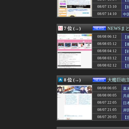
08/08 00:04
【生成AI漫画
主
08/08 00:03
税務署員1億円
08/07 15:10
【
08/08 00:00
妊娠のフィリピン
08/07 14:10
中
08/08 00:00
【画像あり】居酒
08/08 00:00
高市首相、秋の内
08/08 00:00
【イオンモール熊
7 位 (→)
NEWSま
08/08 00:00
元原爆資料館館長
08/08 00:00
08/08 06:12
毛沢東、党内の
【
08/07 23:59
首相官邸、高市
08/08 05:12
【
08/07 23:56
韓国サッカーの
08/08 04:12
【
08/07 23:55
朝鮮日報 幻となっ
08/07 23:54
社会人「ニート
08/08 03:12
【
08/07 23:51
マジで金無いか
08/08 02:12
【
08/07 23:50
どうやってなる
08/07 23:50
長い、太い、下が
08/07 23:49
不動産屋立ち上
8 位 (→)
大艦巨砲
08/07 23:47
徴集兵の20％
08/08 06:05
08/07 23:45
早稲田政経卒3
幕
08/07 23:41
就活面接官「全
08/08 00:05
共
08/07 23:40
中国、SNSで「
08/07 22:05
日
08/07 23:33
彼女に結婚する
08/07 23:33
【悲報】Jリー
08/07 21:05
岸
08/07 23:33
【画像】高市早苗
08/07 20:05
【
08/07 23:30
コメ価格の値下
08/07 23:29
中国の海警局と海