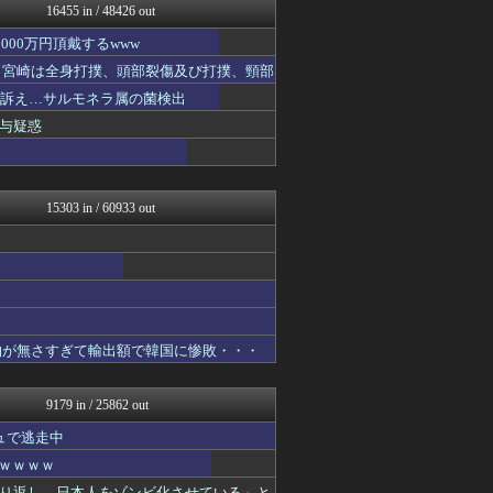
16455 in / 48426 out
NEWSまとめもりー｜2c...
ガハろぐNewsヽ(･ω･...
00万円頂戴するwww
あじあニュースちゃんねる
た 宮崎は全身打撲、頭部裂傷及び打撲、頸部
常識的に考えた
黒マッチョニュース
ど訴え…サルモネラ属の菌検出
正義の見方
与疑惑
まとめたニュース
国難にあってもの申す！！
おーるじゃんる
とりのまるやき（保守）
15303 in / 60933 out
正義の見方
NEWSまとめもりー｜2c...
U-1 NEWS.
watch＠２ちゃんねる
軍事・ミリタリー速報☆彡
常識的に考えた
国難にあってもの申す！！
物が無さすぎて輸出額で韓国に惨敗・・・
まとめたニュース
理想ちゃんねる
NEWSまとめもりー｜2c...
9179 in / 25862 out
おーるじゃんる
U-1 NEWS.
ュで逃走中
あじあニュースちゃんねる
ｗｗｗｗｗ
大艦巨砲主義！
り返し、日本人をゾンビ化させている」と