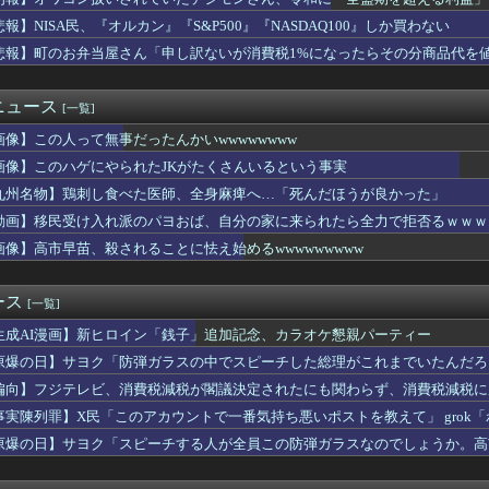
市総理が防弾ガラスやSPに守られてながら平和式典でスピーチして...
連合国に負けた理由
悲報】NISA民、『オルカン』『S&P500』『NASDAQ100』しか買わない
入れてきたから歯と口でブロック」元ジャンポケ斉藤の不同意性交公判
悲報】町のお弁当屋さん「申し訳ないが消費税1%になったらその分商品代を
画作ってる人達、終了へ
扱いされていたデジモンさん、令和に「全盛期を超える利益」を生み...
LE・黒木啓司、妻・宮崎麗果被告へのDV事案で逮捕されていた ...
ニュース
[一覧]
パキスタン トルコ３カ国 相互防衛協定締結
画像】この人って無事だったんかいwwwwwwww
」から情報提供…18歳未満の女の子の裸が写った画像を所持か ...
パキスタン トルコ３カ国 相互防衛協定締結
画像】このハゲにやられたJKがたくさんいるという事実
折し路面電車と衝突 乗っていた男女3人は車を放置しダッシュで逃...
九州名物】鶏刺し食べた医師、全身麻痺へ…「死んだほうが良かった」
ー虐めが流行ってる模様
れいわ大石あきこさん、離党報告&活動休止を宣言
動画】移民受け入れ派のパヨおば、自分の家に来られたら全力で拒否るｗｗｗ
統計大幅悪化 ドル円は1ドル157円台まで急落
画像】高市早苗、殺されることに怯え始めるwwwwwwwww
道官「広島市長は『偽りの呪文』繰り返している」 平和宣言を非難
顔を出さず出席した男性、他の職員に促され顔を出してみた結果ｗｗ...
の結果､日本人の遺伝子は白人や黒人よりも中国人や韓国人に酷似と...
ース
[一覧]
院、手術ミスで女性患者を「植物状態」にしてしまう・・・
生成AI漫画】新ヒロイン「銭子」追加記念、カラオケ懇親パーティー
Iによる概要」ってなって、適当なこと書いてるよな
給率過去最低37%ｗｗｗｗｗｗｗ コメ消費減響く・・・
原爆の日】サヨク「防弾ガラスの中でスピーチした総理がこれまでいたんだろ
ps。しかもL型エンジン…このS31Zいくらかかってるんだ…
てなかった！」→石破茂＆オバマ大統領も使ってました
偏向】フジテレビ、消費税減税が閣議決定されたにも関わらず、消費税減税に
巡る防衛相発言を批判、横浜駅西口で市民ら #高市小泉麻生めちゃ...
事実陳列罪】X民「このアカウントで一番気持ち悪いポストを教えて」 grok
99円」セール！全43巻「22,704円」→「4,257円...
てるこのポストが一番気持ち悪い」
に核持ち出すか…中ロに備え「短距離戦術核」を検討！
原爆の日】サヨク「スピーチする人が全員この防弾ガラスなのでしょうか。高
え 〜 パさん「平和を願う式典なのに防弾ガラスと防弾バッグSP...
も防弾ガラスで演説してました
大統領、出産旅行を禁じる大統領令「米国籍取得を目的とした中国人...