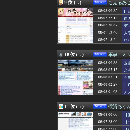
08/07 23:13
Amazonでモン
9 位 (→)
もえるあじあ
08/07 23:12
【悲報】ケンコバ
08/08 06:35
08/07 23:11
【悲報】テレ朝「
日
08/07 23:10
沖縄県の玉城デニ
「
08/07 22:13
東
08/07 23:09
某週刊誌が完全逃
08/07 20:47
デ
08/07 23:08
【悲報】ショート
利
08/07 23:03
【衝撃】小池百合
08/07 19:46
太
08/07 23:02
みんなは職場のB
線
08/07 18:24
れ
08/07 23:01
国税局職員（25
08/07 23:00
パヨク「日本が大
08/07 23:00
夫さん、電車内で
10 位 (→)
軍事・ミ
08/07 23:00
【悲報】NISA
08/08 06:38
国
08/07 23:00
【熊本地震】避難
08/07 23:00
【IT/ネット】中
08/08 05:15
台
08/07 22:55
GACKT、戦国
08/08 03:51
白
08/07 22:37
【原爆の日】サヨ
08/07 22:33
08/08 02:27
【悲報】倉持由香
川
08/07 22:33
「盗人たけだけ
08/08 01:03
ア
08/07 22:33
中国の海警局と海
08/07 22:29
ひろゆき氏の妻・
08/07 22:16
【速報】サウジ 
11 位 (→)
投資ちゃ
08/07 22:13
東大調査「外国人
08/08 00:00
【
08/07 22:13
バカ「アジフライ
08/07 22:10
【速報】人事院、
08/07 23:00
【
08/07 22:09
激混みのはずの東
08/07 22:00
【