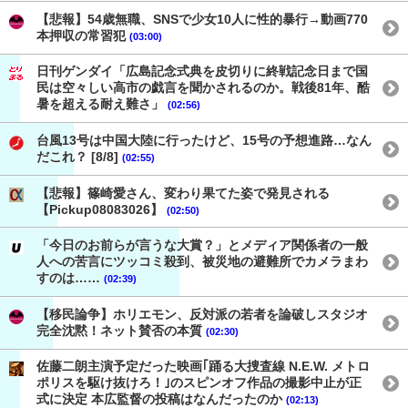
【悲報】54歳無職、SNSで少女10人に性的暴行→動画770
本押収の常習犯
(03:00)
日刊ゲンダイ「広島記念式典を皮切りに終戦記念日まで国
民は空々しい高市の戯言を聞かされるのか。戦後81年、酷
暑を超える耐え難さ」
(02:56)
台風13号は中国大陸に行ったけど、15号の予想進路…なん
だこれ？ [8/8]
(02:55)
【悲報】篠崎愛さん、変わり果てた姿で発見される
【Pickup08083026】
(02:50)
「今日のお前らが言うな大賞？」とメディア関係者の一般
人への苦言にツッコミ殺到、被災地の避難所でカメラまわ
すのは……
(02:39)
【移民論争】ホリエモン、反対派の若者を論破しスタジオ
完全沈黙！ネット賛否の本質
(02:30)
佐藤二朗主演予定だった映画｢踊る大捜査線 N.E.W. メトロ
ポリスを駆け抜けろ！｣のスピンオフ作品の撮影中止が正
式に決定 本広監督の投稿はなんだったのか
(02:13)