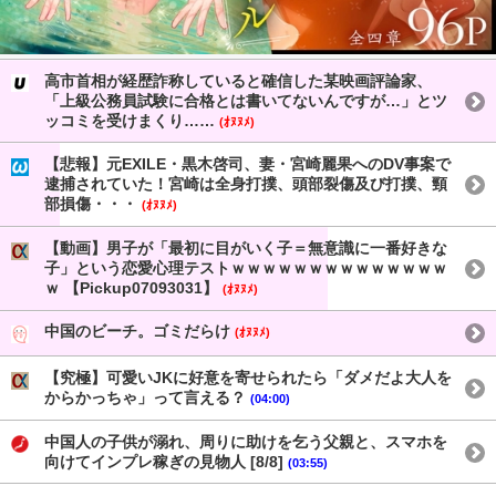
高市首相が経歴詐称していると確信した某映画評論家、
「上級公務員試験に合格とは書いてないんですが…」とツ
ッコミを受けまくり……
(ｵﾇﾇﾒ)
【悲報】元EXILE・黒木啓司、妻・宮崎麗果へのDV事案で
逮捕されていた！宮崎は全身打撲、頭部裂傷及び打撲、頸
部損傷・・・
(ｵﾇﾇﾒ)
【動画】男子が「最初に目がいく子＝無意識に一番好きな
子」という恋愛心理テストｗｗｗｗｗｗｗｗｗｗｗｗｗｗ
ｗ 【Pickup07093031】
(ｵﾇﾇﾒ)
中国のビーチ。ゴミだらけ
(ｵﾇﾇﾒ)
【究極】可愛いJKに好意を寄せられたら「ダメだよ大人を
からかっちゃ」って言える？
(04:00)
中国人の子供が溺れ、周りに助けを乞う父親と、スマホを
向けてインプレ稼ぎの見物人 [8/8]
(03:55)