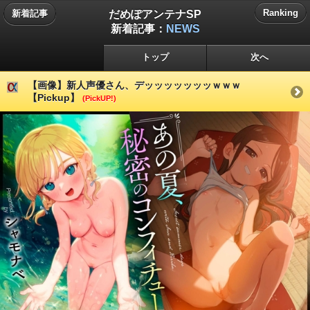
だめぽアンテナSP
Ranking
新着記事
新着記事：
NEWS
トップ
次へ
【画像】新人声優さん、デッッッッッッッｗｗｗ
【Pickup】
(PickUP!)