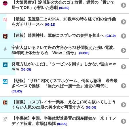
【大阪民度0】淀川花火大会のゴミ放置、運営の「置いて
帰ってOK」が招いた悲劇
(03:30)
【最強】玉置浩二とASKA、10数年の時を経て幻の合作曲
をガチリリースへ
(03:12)
【速報】靖国神社、軍服コスプレでの参拝を禁止へ
(03:10)
宇宙人はいる？いて座の方角から72秒間捉えた強い電波、
50年間正体分からぬ「Wow！信号」
(03:08)
発電方法がいまだに「タービンを回す」しかない理由ｗｗ
ｗｗ
(03:05)
【悲報】”サ終” 相次ぐスマホゲーム、倒産も急増 過去最
多ペースで推移 「当たれば一攫千金」過去の時代に
(03:03)
【画像】コスプレイヤー業界、えなこ(30)を抜いてしまう
くらい人気の22歳の美少女が可愛すぎる
(03:00)
【半導体】中国、半導体製造装置の国産開始か 米ＩＴメ
ディア報道、市場は動揺
(03:00)