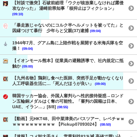
【対談で激突】石破前総理「ウクが核放棄しなければ露侵
攻なかった」 湯崎前県知事「核抑止はフィクション」
(09:10)
「暴走族じゃないのにコルク半ヘルメットを被ってた」と
因縁つけて暴行 少年らと父親(37)逮捕
(09:04)
1944年7月、グアム島に上陸作戦を展開する米海兵隊を空
撮！
(09:04)
【イオンモール熊本】従業員の避難誘導で、社内規定に抵
触か
(09:00)
【九州名物】鶏刺し食べた医師、突然手足が動かなくなり
人工呼吸器生活に…「死んだほうが良い」
(09:00)
韓国サッカー協会、外国人審判らへ性的接待疑惑→ロンド
ン五輪銅メダルはく奪の可能性。「審判の国籍は日本、
UAE、イラン…」[8/8]
(08:55)
【動画】元HKT48、田中菜津美のバスツアー、レベチｗｗ
ｗｗｗｗｗｗｗｗｗｗ 【Pickup07093024】
(08:50)
【速報】コメ卸大手さん、営業利益83％減 高値で買い込