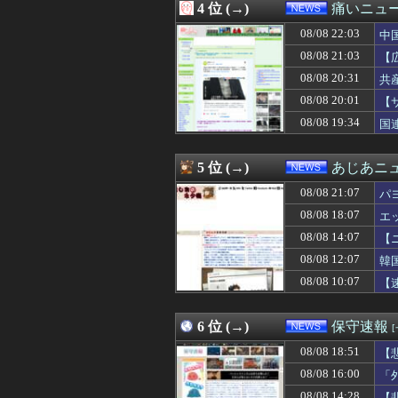
4 位 (→)
痛いニュース
08/08 21:00
秋葉ショップ「ゲ
08/08 21:00
ホルムズ回避の
08/08 22:03
中
08/08 21:00
「撃たれても撃っ
08/08 21:03
【
08/08 21:00
【熱中症死亡】空
性
08/08 20:31
08/08 20:55
移民を大量に受け
共
08/08 20:48
「神聖なる場所
08/08 20:01
【
08/08 20:46
マネー・ショー
08/08 19:34
国
08/08 20:40
【PICK】三峡
08/08 20:39
熊本県知事の要請
08/08 20:35
なぜプーチンは
5 位 (→)
あじあニ
08/08 20:34
上場企業の事務
08/08 20:33
【悲報】国税不
08/08 21:07
パ
08/08 20:31
共産党「熊本地震
08/08 18:07
エ
08/08 20:30
【画像】東京の
08/08 14:07
08/08 20:30
国税務署職員が
【
08/08 20:30
【セブンAIちい
08/08 12:07
韓
08/08 20:29
「外国人受け入
08/08 10:07
【
08/08 20:28
【英断】靖国神
08/08 20:25
オタク「パソコ
08/08 20:20
【動画】黒人系アイ
6 位 (→)
保守速報
08/08 20:20
【竹外交】米国は
08/08 20:12
【物議】ジャンポ
08/08 18:51
【
08/08 20:10
【概算要求】防衛
08/08 16:00
「
08/08 20:10
【速報】中2男子
08/08 14:28
【