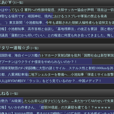
級国民・飯塚幸三、2人殺しても逮捕されなかった理由
(･∀･)
[一覧]
拝「適切に判断」 官房長官
ndleストア｢最大65%オフサマーセール｣や｢最大50%オ...
今はやってない】審判への性接待疑惑、大韓サッカー協会が声明「現在は一切
-2戦闘機に大型の謎ミサイル…ステルス性と射程1000kmを...
者の皆さんにお詫び」
神聖なる場所です」靖国神社、境内におけるコスプレや軍装の禁止を発表
】審判への性接待疑惑…大韓サッカー協会が声明「現在は一切発生し...
 ´_ゝ`）東京新聞「小池都知事、今年も虐殺された朝鮮人犠牲者らを追悼文を
ini利用、ChatGPTは68% AI利用調査
馬区で震度2、千葉や神奈川でも揺れ…お前ら気付いた？
朗報】小池都知事、高市首相と会談し「墓地埋葬法」の改正を要請 国と都が
国連事務総長が資金難を警告→未払い額を見た世界3位負担の日本側...
舫議員「蓮舫だから叩いていい、との報道に何度も向き合ってきました。悔し
ターさん「日本の復興は…中国の温情のおかげだ！」 ← 突っ込み...
こ』新海誠、水島努、綾辻行人らクリエイターが絶賛ｗｗｗｗｗｗｗ...
「スカウトしにきました！」 転職者「応募するわ！」 → 結果ｗ...
リタリー速報☆彡
[一覧]
ホクホクなのに上半期の輸出額が「台湾と韓国」に抜かれるｗｗｗｗｗ
国国防省、海自イージス艦のトマホーク実射試験を批判「国際社会は新型軍国
ライナ機に自爆ドローン接近→職員が蹴り落とす→偶然起爆装置が壊...
社、コスプレ軍装を禁止へ
ぜプーチンはウクライナ侵攻をやめられないのか？！
2年連続高水準の引き上げ 1万5千円増に 中堅層以上の公務員に...
行開発実験団のF-2戦闘機に大型の謎ミサイル…ステルス性と射程1000kmを
相靖国参拝「適切に判断」 官房長官
瀬戸サオリのSNSが求刑に影響か 懲役7年求刑の裏側
京都、八重洲駐車場に地下シェルターを整備へ…小池知事「弾道ミサイル攻撃
マグニチュード4.7) [8/8]
本人はBYDの軽EV「ラッコ」をどう見ているのか？…中国メディア！
の欄干が強風一発で粉々に 鉄筋ゼロ 当局「接着剤でくっつけただ...
も何度も 煽り追突
座る”市民団体”を警官隊が排除、その瞬間に周囲で見守っていた観...
んねる
[一覧]
いけない人を好きになったんだが
の勢力「AI発展したらお前らは皆クビになるわ」→未だかつてAIのせいで失業
て守護月天」「クローバー」が99円セールｗｗｗｗｗｗｗｗｗｗｗ...
ゴミだらけ
悲報】ちいかわ作者さん、「総額30億超」の大豪邸を建てる！？ｗｗｗｗｗ
もれた存在感 「進むも地獄、引くも地獄」3党合流で浮上できるの...
画像あり】NASAが開発、着るだけで瞬時に「-15℃冷却」する冷感ポンチョ3,9