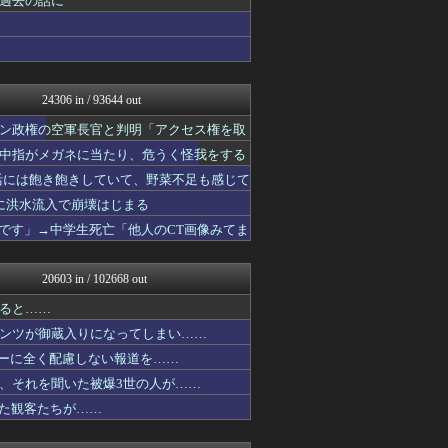
過去の話に
かせまと！
ふぇー速
おーるじゃんる
U-1 NEWS.
アルファルファモザイク＠ネ...
24306 in / 93644 out
watch＠２ちゃんねる
ゆめ痛 -自動車まとめブロ...
ン政権の空軍長官と判明「アクセス権を取
オレ的ゲーム速報＠刃
中指がメガネに当たり、危うく怪我をする
モッコスヌ〜ン
まとめたニュース
活には飽き飽きしていて、野菜不足も感じて
キムチ速報
帯に洪水流入で崩壊はじまる
ふぇー速
いです」→中学生死亡「他人のCT画像みてま
理想ちゃんねる
NEWSまとめもりー｜2c...
おーるじゃんる
20603 in / 102668 out
ふぇー速
政経ワロスまとめニュース♪
ると……
あじあニュースちゃんねる
ンツが御蔵入りになってしまい……
ニュース30over
大艦巨砲主義！
シーに全く配慮しない報道を……
痛いニュース(ﾉ∀`)
、それを聞いた被爆3世の人が……
watch＠２ちゃんねる
いた観客たちが……
アルファルファモザイク＠ネ...
投資ちゃんねる
黒マッチョニュース