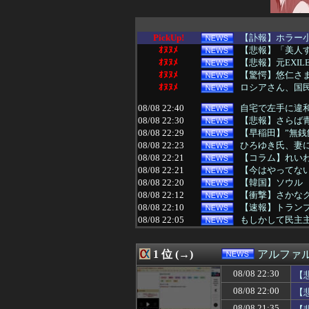
PickUp!
【訃報】ホラー
ｵﾇﾇﾒ
【悲報】「美人す
ｵﾇﾇﾒ
【悲報】元EXI
ｵﾇﾇﾒ
【驚愕】悠仁さ
ｵﾇﾇﾒ
ロシアさん、国
08/08 22:40
自宅で左手に違和
08/08 22:30
【悲報】さらば
08/08 22:29
【早稲田】”無銭
08/08 22:23
ひろゆき氏、妻
08/08 22:21
【コラム】れいわ
08/08 22:21
【今はやってない
08/08 22:20
【韓国】ソウル
08/08 22:12
【衝撃】さかな
08/08 22:10
【速報】トランプ
08/08 22:05
もしかして民主
08/08 22:03
中国人の子供が
08/08 22:00
【悲報】熊本地
1 位 (→)
アルファ
08/08 22:00
謎の勢力「AI発
08/08 22:00
【熊本地震】車中
08/08 22:30
【
08/08 21:55
2026年度 暑さ
08/08 22:00
【
08/08 21:50
中国国防省、海自
08/08 21:49
大人になって好
08/08 21:35