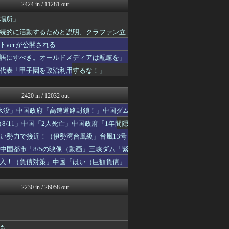
U-1 NEWS.
2424 in / 11281 out
オレ的ゲーム速報＠刃
場所」
まとめたニュース
かせまと！
続的に活動するためと説明、クラファン立
反日愚国 恨寓瘻
er.が公開される
NEWSまとめもりー｜2c...
語にすべき。オールドメディアは配慮を」
FX2ちゃんねる｜投資系ま...
投資ちゃんねる
代表「甲子園を政治利用するな！」
常識的に考えた
オレ的ゲーム速報＠刃
2420 in / 12032 out
水没」中国政府「高速道路封鎖！」中国ダム
8/11」中国「2人死亡」中国政府「1年間隠
い勢力で接近！（伊勢湾台風級」台風13号
中国都市「8/5の映像（動画」三峡ダム「緊
入！（負債対策」中国「はい（巨額負債」
2230 in / 26058 out
も