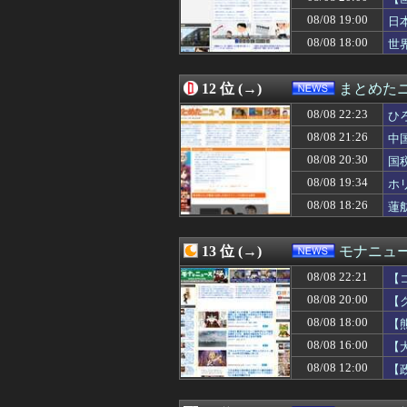
08/08 18:26
蓮舫「蓮舫だから
08/08 19:00
08/08 18:23
シカ「ヒマワリ
日
08/08 18:20
中国紙、海自の「J
08/08 18:00
世
08/08 18:15
こんな国と友好？
08/08 18:13
サムスンの新型折りた
08/08 18:12
【衝撃】南海電
12 位 (→)
まとめた
08/08 18:10
【秋田県】記者会
08/08 22:23
ひ
08/08 18:08
【は？】極左団体
08/08 18:07
エッセイスト「原
08/08 21:26
中
08/08 18:06
東京都、八重洲駐
08/08 20:30
国
08/08 18:05
ロシアさん、国
08/08 19:34
08/08 18:03
コメ卸大手さん、
ホ
08/08 18:03
【悲報】ショート
08/08 18:26
蓮
08/08 18:00
妻と一緒に中学の
08/08 18:00
松のや「ママ応援
08/08 18:00
【会社】川上産
13 位 (→)
モナニュ
08/08 18:00
【話題】高市首
08/08 22:21
【
08/08 18:00
日本語がAIで不
因
08/08 18:00
酒と薬飲ませ性的
08/08 20:00
【
08/08 18:00
【熊本地震】れい
て
08/08 18:00
【
08/08 18:00
世界のケイスケ・
で
08/08 16:00
【
08/08 18:00
蒋介石、共産党
理
08/08 17:59
【朗報】小池都知
08/08 12:00
【
08/08 17:55
韓国船、竹島周辺
08/08 17:40
中国製自動車、