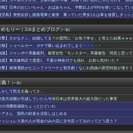
が大絶賛する”人権大国”ドイツの警察、極左活動家への「人道的対...
万。新築一戸建ての購入してガチの勝ち組が確定
朗報】日本のおじいちゃん・おばあちゃん、半数以上がSNSを使いこなしてい
税ちょっとひどいわ
鹿児島】突然右折し路面電車と衝突 乗っていた男女3人は車を放置しダッシ
座2052万のうち「約4割が未稼働」だったwwwwww
LE・黒木啓司、妻・宮崎麗果へのDV事案で逮捕されていた！宮崎...
サッカー協会、性接待疑惑 日本人審判も含まれると報道 「Jリー...
とめもりー｜2chまとめブログ
[一覧]
す！」で一世を風靡した人気YouTuber『ちょんまげ小僧』...
SAが開発、着るだけで瞬時に「-15℃冷却」する冷感ポンチョ3...
衝撃】さかなクン、結婚してる？の質問に「お魚で幸せ」と答えた結果ｗｗｗ
研いでもらったら刃が1mm小さくなった」 刃物店「刃の欠けを直...
悲報】ショベルカー、ガチで吸い込まれてしまう・・・・・
限定の消費減税を事実上了承 合同会議
物議】ジャンポケ斉藤裁判、被害女性「モンスター」斉藤被告「同意と思って
です」靖国神社、境内におけるコスプレや軍装の禁止を発表
イレブン、ついに神商品を販売
地震】東京練馬区で震度2、千葉や神奈川でも揺れ…お前ら気付いた？
AKIN麦茶が69円投げ売り！1500万本の嘘と真実
衝撃】南海電鉄がピニンファリーナと初共創！なにわ筋線の新型特急が凄そう
京新聞「小池都知事、今年も虐殺された朝鮮人犠牲者らを追悼文を送...
暑と資金難に苦しむ [8/8]
イレブン、ついに神商品を販売
主義！
[一覧]
て行かなきゃいけないのは高市、アメリカ、イスラエル」→広島県民...
国、海上自衛隊のトマホーク試射を批判「周辺の安全保障上の脅威を...
しかして民主主義ってさ…
ム前をあけ渡せば核戦争が始まってしまう」と訴える市民団体、それ...
東亜共栄圏が完成していたら今頃日本は世界最大の超大国だった事実
の転職てどう？激務？年収や必要な資格は？
市の消費税減税ちょっとひどいわ
金がありません。このままでは国連が完全崩壊します。助けて下さい...
で、納豆のパック開けると薄いフィルム入ってるけどあれなんのため...
シアさん、国民の財産を没収しはじめる
斉藤の妻、夫の求刑7年翌日にInstagram更新「楽しすぎ...
ャッシュレス派の人が現金のみの店に文句言ってるのってどう思う？
許を取得しました！！ちゃんとMTだよ」
ッジ弾子』最新8巻まですべて「50％ポイント還元」セール！3,...