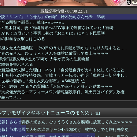
最新記事情報 - 08/08 22:51
小説「リング」「らせん」の作家、鈴木光司さん死去 68歳
ぎる県警本部長」、離任wwwwwww
LE・黒木啓司、妻・宮崎麗果へのDV事案で逮捕されていた！宮崎...
まがもう19歳という事実…初の「おことば」にネット民驚嘆
民の財産を没収しはじめる
感を覚えた開業医、その日のうちに両足が動かなくなり入院すると…...
青春の光さん、ひょうろくさんを廃墟に放置して炎上ｗｗｗｗ
飲食”複数の早大生が関与か 大学が異例の注意喚起
に離婚を提示される
新選組が失脚した理由…ネット「自分達自身がカルト化していること...
】審判への性接待疑惑、大韓サッカー協会が声明「現在は一切発生し...
 世界の若者に「最も人気な都市」＝5年連続1位
クン、結婚してる？の質問に「お魚で幸せ」と答えた結果ｗｗｗ
大統領が乗るエアフォースワン情報漏洩事件、流出元はバイデン政権...
主義ってさ…
溺れ、周りに助けを乞う父親と、スマホを向けてインプレ稼ぎの見物人
震で大分の温泉キャンセル相次ぐ 被害なしでも旅行先変更
ルファモザイク＠ネットニュースのまとめ
展したらお前らは皆クビになるわ」→未だかつてAIのせいで失業し...
[一覧]
泊避難して留守の家からエアコン室外機盗む 警察に「室外機が盗ま...
悲報】さらば青春の光さん、ひょうろくさんを廃墟に放置して炎上ｗｗｗｗ
のピークはいったん終了かも [8/8]
悲報】熊本地震で大分の温泉キャンセル相次ぐ 被害なしでも旅行先変更
イージス艦のトマホーク実射試験を批判「国際社会は新型軍国主義を...
きになる物や良さが分かる物といえば？