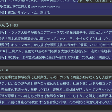
悲報】ソシャゲ業界に異変、サ終＆倒産ラッシュ「ヒット一本で一攫千金」は
求が届いた…
収益化が9/7に終わるwwwwwwwwwwwww
就職した工場の休日が嘘ばっかなんだが
救援募金のお願いをしていたところ、中指を立てられました。中指が...
画像】東京のライオンさん、溶ける
卵を産む鶏を自ら絞め殺した模様、社運を賭けたドル箱コンテンツが...
業界に異変、サ終＆倒産ラッシュ「ヒット一本で一攫千金」は過去の...
ゃんる
[一覧]
き、妻に離婚を提示されるｗｗｗｗｗｗｗｗｗｗｗｗｗｗｗｗ
けたピニンファリーナ、日本の鉄道初デザイン。南海電鉄が新たな空...
速報】トランプ大統領が乗るエアフォースワン情報漏洩事件、流出元はバイデ
手指くん』最新16巻まですべて「50％ポイント還元」セール！5...
消す」
産党「熊本地震救援募金のお願いをしていたところ、中指を立てられました。
告】非加入家庭に「一人登校禁止」は合法か？法的根拠を徹底検証
ころでした」
不具合によりドアが勝手に開いてしまう件
避難所】キッチンカー、から揚げや麺類提供 40代女性「最高、パン中心の生
状況にある」韓国サッカー協会が謝罪文を公表
た」→時事通信タイトル「パンに飽き飽き」
PICK】三峡ダム、豪雨で13基の水門を開き大規模放流開始か 下流の工場地
で2000円以上使ってたらあだ名つけられてた…
速報】中2男子、野球部の練習中に頭部を強打しCT検査→70代医師「問題な
｢8番出口｣､8月28日の金曜ロードショーで地上波初放送
た」
ルカー、ガチで吸い込まれてしまう・・・・・
ンカー、から揚げや麺類提供 40代女性「最高、パン中心の生活に...
.
[一覧]
本日も何もせず終業時間を迎える
リベラルは多様性を認めろ！と言いながら自分達と違う意見には執拗...
宅で左手に違和感を覚えた開業医、その日のうちに両足が動かなくなり入院す
、れいわ知能といった表現は完全に差別表現。メディアは放送禁止用...
ジテレビが金の卵を産む鶏を自ら絞め殺した模様、社運を賭けたドル箱コンテ
年ジャンプさん、最大発行部数653万部から急降下でついに100...
完成していたら今頃日本は世界最大の超大国だった事実
本県知事の要請をガン無視したTBS、避難所に取材班が押し入ってプライバ
中学野球部員死亡事故 書類送検の医師、別人のCT画像で診察した...
私達が原爆ドーム前をあけ渡せば核戦争が始まってしまう」と訴える市民団体
りたてのまんさんの運転がこちらｗｗｗｗｗｗｗｗｗｗｗｗ
爆ドーム前に居座る”市民団体”を警官隊が排除、その瞬間に周囲で見守って
終わるwwwwwwwwwwwww
わ作者さん、「総額30億超」の大豪邸を建てる！？ｗｗｗｗｗ
入れた先進国は大きな経済的恩恵を享受→データでもはっきり日本一...