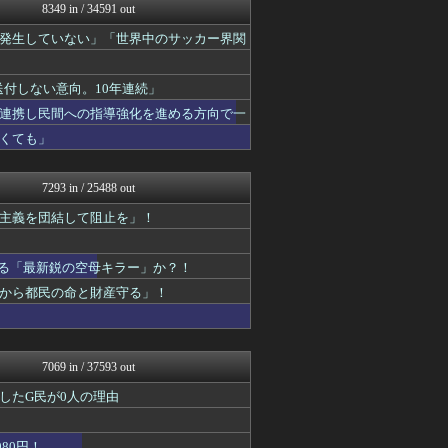
モッコスヌ〜ン
8349 in / 34591 out
日本第一！ニュース録
発生していない」「世界中のサッカー界関
理想ちゃんねる
軍事・ミリタリー速報☆彡
キムチ速報
送付しない意向。10年連続」
かせまと！
NEWSまとめもりー｜2c...
連携し民間への指導強化を進める方向で一
おーるじゃんる
くても」
政経ワロスまとめニュース♪
watch＠２ちゃんねる
オレ的ゲーム速報＠刃
7293 in / 25488 out
投資ちゃんねる
主義を団結して阻止を」！
痛いニュース(ﾉ∀`)
黒マッチョニュース
常識的に考えた
誇る「最新鋭の空母キラー」か？！
みそパンNEWS
モッコスヌ〜ン
から都民の命と財産守る」！
国難にあってもの申す！！
保守速報
ゆめ痛 -自動車まとめブロ...
U-1 NEWS.
7069 in / 37593 out
ふぇー速
したG民が0人の理由
watch＠２ちゃんねる
痛いニュース(ﾉ∀`)
日本第一！ニュース録
80円！