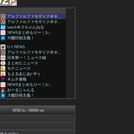
アルファルファモザイク＠ネ...
アルファルファモザイク＠ネ...
watch＠２ちゃんねる
NEWSまとめもりー｜2c...
大艦巨砲主義！
U-1 NEWS.
アルファルファモザイク＠ネ...
日本第一！ニュース録
まとめたニュース
モナニュース
もえるあじあ(･∀･)
キムチ速報
NEWSまとめもりー｜2c...
おーるじゃんる
大艦巨砲主義！
痛いニュース(ﾉ∀`)
アルファルファモザイク＠ネ...
60583 in / 166060 out
投資ちゃんねる
みそパンNEWS
国難にあってもの申す！！
軍事・ミリタリー速報☆彡
ふぇー速