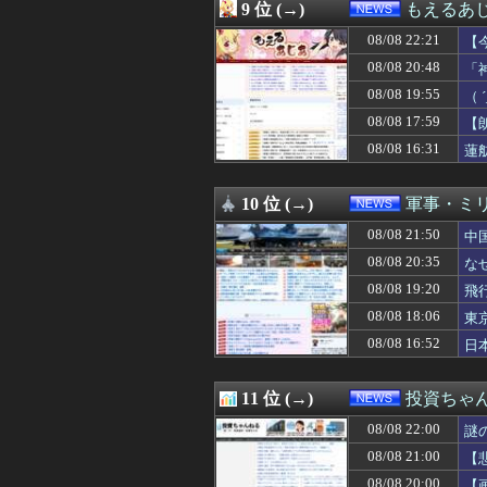
08/08 19:30
【池袋暴走】上
9 位 (→)
もえるあじあ
08/08 19:29
高市首相靖国参
08/08 22:21
08/08 19:21
【大型セール】Ki
【
08/08 19:20
飛行開発実験団のF
係
08/08 20:48
「
08/08 19:20
【今はやってない
08/08 19:55
（
08/08 19:13
【AI】8割がGem
08/08 19:12
【地震】東京練
08/08 17:59
【
08/08 19:10
【国連終了危機】
致
08/08 16:31
蓮
08/08 19:08
【悲報】アニメー
08/08 19:03
【朗報】『ヤニね
08/08 19:00
とある転職サイト
10 位 (→)
軍事・ミ
08/08 19:00
日本、高市円安
08/08 21:50
中
08/08 19:00
ドイツ空港のウク
08/08 19:00
【悲報】靖国神
08/08 20:35
な
08/08 19:00
国家公務員月給、
08/08 19:20
飛
08/08 19:00
【話題】高市首
08/08 19:00
08/08 18:06
【斉藤慎二】妻・
東
08/08 18:55
伊・ナポリで大震災(
08/08 16:52
日
08/08 18:51
【悲報】中国、橋
08/08 18:50
1.7kmの間何度
08/08 18:39
原爆ドーム前に居
11 位 (→)
投資ちゃ
08/08 18:34
好きになっては
08/08 22:00
謎
08/08 18:33
【朗報】「まもっ
08/08 18:31
中国のビーチ。
08/08 21:00
【
08/08 18:29
中道改革連合の埋
08/08 20:00
【