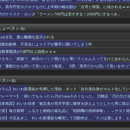
叩いて良いという報道」 X民「高市だから叩いて良いをやってるの...
全部喰った」 郡山布引風の高原まつり中止
本、高市円安ホクホクなのに上半期の輸出額が「台湾と韓国」に抜かれるｗｗ
apan Navy」呼称を批判 2018年の日韓レーダー照射...
界のケイスケ・ホンダ「ラーメン700円は安すぎる！2000円にするべき」
 〜 日本兵撃ち施設に131億円…習近平が愛国心を煽った結果、...
たみスマホ｢Galaxy Z Fold 8｣のレビュー･評...
鉄がピニンファリーナと初共創！なにわ筋線の新型特急が凄そう
ニュース
[一覧]
見にオンライン出席したエリート幹部職員、バスローブ姿でタバコを...
ろゆき氏、妻に離婚を提示される
さん「原爆ドーム前を明け渡せば核戦争が始まる！」→ 観衆のマジ...
爆を二度と使わせてはならない」⇒「もちろん中国の核も非難する？...
国製自動車、不具合によりドアが勝手に開いてしまう件
車場に地下シェルターを整備へ…小池知事「弾道ミサイル攻撃から都...
税務署職員が1億円以上脱税ｗｗｗ
民の財産を没収しはじめる
営業利益83％減 高値で買い込んだ米が売れず「損切り祭り」開幕...
リエモン「面接で、納豆のパック開けると薄いフィルム入ってるけどあれなん
スリーパー堀大輔さん、実は仮眠を取っていたｗｗｗｗｗｗｗｗｗｗ...
舫「蓮舫だから叩いて良いという報道」 X民「高市だから叩いて良いをやっ
卒アルを見ていた夫さん、妻にとんでもない秘密をバレて震える・・...
企画」がなぜ許されない？「窮屈な世の中」に住む不幸、「尊重し合...
業株式会社が10月よりプチプチ株式会社に社名変更
ース
[一覧]
相靖国参拝「適切に判断」 官房長官
コラム】れいわ新選組が失脚した理由…ネット「自分達自身がカルト化してい
利な理由、明らかになってしまう
」
暴行容疑 当時15歳以下の少女10人被害か、動画770本 男を...
クレーマー】「研いでもらったら刃が1mm小さくなった」 刃物店「刃の欠け
わ信者「被災者が高市早苗に惨状を訴えようとしたら男に阻止された...
サイズが変わるのは当たり前なんですが…」
熊本地震】れいわ信者「被災者が高市早苗に惨状を訴えようとしたら男に阻止さ
ホンダ「ラーメン700円は安すぎる！2000円にするべき」
るカルト信者を近づけないようにしてるだけ」
犬笛】毎日新聞「ふるさと納税の返礼品に『戦闘機の清掃体験』」→サヨク発
に武器を届け続けて「運輸大隊長」と呼ばれる
構造を立てた結果その思考に至ったんだ？」
事、高市首相と会談し「墓地埋葬法」の改正を要請 国と都が連携し...
政治】大石あきこ、れいわ新選組を離党して活動休止…「スジは通します」と
で調査か 日本EEZでワイヤのようなもの海中に投入 外務省が抗...
不具合によりドアが勝手に開いてしまう件