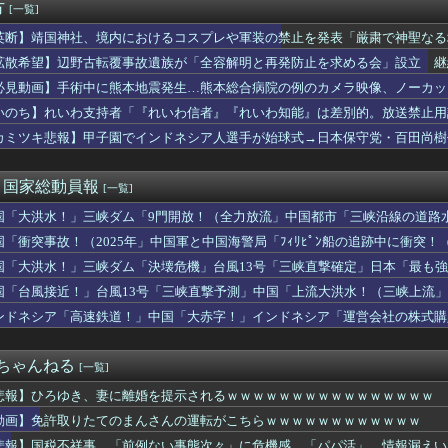
、 事故起こさなきゃいい」と保険加入を勧められた推し活民が反発...
方
[一覧]
6巻すべて「50％ポイント還元」セール！6,336円分返って...
英断】靖国神社、境内におけるコスプレや軍装の禁止を発表「厳粛で神聖なる
イレブン、ついに神商品を販売
大好き高齢者世代も「テレビ離れ」が始まる
拡散希望】辺野古転覆事故遺族が「全容解明と再発防止を求める会」設立 継
くなる 〜 中道改革連合の埋もれた存在感 「進むも地獄、引くも...
上げも準備
必見動画】手術中に熊本地震発生…熊本総合病院の例のカメラ映像、ノーカットv
まがもう19歳という事実…初の「おことば」にネット民驚嘆
いのち】れいわ支持者「『れいわ信者』『れいわ知能』は差別的。放送禁止用
邦「秋田市に2兆円の超巨大データセンター建てるわ」
かわりにピッタリの名称が爆誕してしまうw
賢い買い方」←これｗｗｗｗｗ
カミツキ悲報】甲子園でインドネシア人選手が始球式→日本保守党・百田尚樹
続赤字へ 「貯金」数年で枯渇、研究者の削減不可避
じさん、配信中に号泣…ネット民「こんな姿初めて見た」
)＜国家総動員報
[一覧]
国「大洪水！」三峡ダム「9門開放！（全力放流」中国都市「三峡沿線の道路
緊急放流に合わせて開門（土砂崩れ発生」→
国「衝突事故！（2025年」中国軍と中国海警局「ﾌｨﾘﾋﾟﾝ船の追跡中に衝突！（
」日本「隠蔽された事実報道！（2026年」→
国「大洪水！」三峡ダム「決壊危機」台風13号「三峡直撃確定」日本「最も強
15号「中国本土でぶつかり合う（前代未聞」→
国「台風接近！」台風13号「三峡直撃予測」中国「上流大洪水！（三峡上流」
放流（決壊危機」中国「下流大水害（震え声」→
ンドネシア「高速鉄道！」中国「大赤字！」インドネシア「運営会社の株式購
ンドネシア「700km延伸計画！（実質中止」→
２ちゃんねる
[一覧]
悲報】ひろゆき、妻に離婚を提示されるｗｗｗｗｗｗｗｗｗｗｗｗｗｗｗｗ
動画】免許取りたてのまんさんの運転がこちらｗｗｗｗｗｗｗｗｗｗｗｗ
悲報】国税不祥事、「前例ない事態次々」に危機感 「パパ活」、情報漏えい