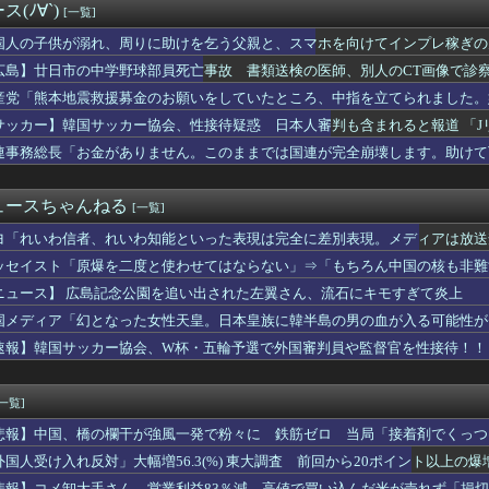
(ﾉ∀`)
[一覧]
ーミングデバイス1000個無償で配ります！」→人が殺到しガチの...
増加経費、事業者が相互負担 国民への転嫁も 経産省部会が制度案
国人の子供が溺れ、周りに助けを乞う父親と、スマホを向けてインプレ稼ぎの
ちゃイカン」警視庁OBが明かす拳銃使用の葛藤…河内長野「2発で...
広島】廿日市の中学野球部員死亡事故 書類送検の医師、別人のCT画像で診
調服の過信が招いた悲劇…39.6℃の現場で何が？
入れた先進国は大きな経済的恩恵を享受→データでもはっきり日本一...
産党「熊本地震救援募金のお願いをしていたところ、中指を立てられました。
です」靖国神社、境内におけるコスプレや軍装の禁止を発表
サッカー】韓国サッカー協会、性接待疑惑 日本人審判も含まれると報道 「J
トのバーリ氏、トランプ相場を痛烈批判「バカどもが輝く時だ」
連事務総長「お金がありません。このままでは国連が完全崩壊します。助けて
ダム、豪雨で13基の水門を開き大規模放流開始か 下流の工場地帯...
をガン無視したTBS、避難所に取材班が押し入ってプライバシーに...
ウクライナ侵攻をやめられないのか？！
ュースちゃんねる
[一覧]
系正社員な俺が質問に答える
祥事、「前例ない事態次々」に危機感 「パパ活」、情報漏えいも
ヨ「れいわ信者、れいわ知能といった表現は完全に差別表現。メディアは放送
救援募金のお願いをしていたところ、中指を立てられました。嫌がら...
ッセイスト「原爆を二度と使わせてはならない」⇒「もちろん中国の核も非難
ライオンさん、溶ける
1億円以上脱税ｗｗｗ
ニュース】 広島記念公園を追い出された左翼さん、流石にキモすぎて炎上
かわ】店頭POPが著作権グレーゾーンで物議、公式コラボとの違い...
国メディア「幻となった女性天皇。日本皇族に韓半島の男の血が入る可能性が
れ反対」大幅増 東大調査、若い世代で多く
速報】韓国サッカー協会、W杯・五輪予選で外国審判員や監督官を性接待！！
社、境内におけるコスプレや軍装の禁止を発表「厳粛で神聖なる場所」
ン自作できます」DQN「自分で車やバイクいじれます」
ドルさん、リアルディズニープリンセスと話題に 【Pickup...
[一覧]
曖昧､韓国は冷ややか…習近平を激怒させた高市発言に｢無言の支持...
ケ斉藤裁判、被害女性「モンスター」斉藤被告「同意と思ってた」←...
悲報】中国、橋の欄干が強風一発で粉々に 鉄筋ゼロ 当局「接着剤でくっつ
費過去最大8.9兆円要求へ 予算案で膨張、無人機・AI導入
外国人受け入れ反対」大幅増56.3(%) 東大調査 前回から20ポイント以上の爆
、野球部の練習中に頭部を強打しCT検査→70代医師「問題ないで...
悲報】コメ卸大手さん、営業利益83％減 高値で買い込んだ米が売れず「損