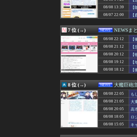
08/08 20:08
【動画】左翼さん
08/08 20:07
25歳年収400
08/08 13:39
【
08/08 20:05
高市の消費税減
08/07 22:00
【
08/08 20:05
【悲報】NISA口
08/08 20:03
【悲報】元EXI
08/08 20:01
【サッカー】韓国
7 位 (→)
NEWSま
08/08 20:00
数年前に「ひき肉で
08/08 20:00
08/08 22:12
【画像あり】NA
【
08/08 20:00
【クレーマー】「
08/08 21:12
【
08/08 20:00
【自民】2年間
08/08 20:12
【
08/08 20:00
「神聖なる場所
08/08 20:00
【画像】セブン
08/08 19:12
【
08/08 20:00
【鬼茶半額】HIK
08/08 18:12
【
08/08 19:55
（ ´_ゝ`）東
08/08 19:55
甲子園出場校 猛
08/08 19:52
【画像】セブン
8 位 (→)
大艦巨砲
08/08 19:40
基地害パヨク「出
08/08 22:05
08/08 19:40
【しつけぇｗ】中
も
08/08 19:39
「私達が原爆ドー
08/08 21:05
大
08/08 19:36
バスの運転手へ
08/08 20:05
高
08/08 19:34
国連事務総長「お
08/08 19:34
ホリエモン「面接
08/08 18:05
ロ
08/08 19:33
【悲報】ジャンポケ
08/08 15:05
キ
08/08 19:30
鈴木福「運転免
08/08 19:30
『炎の闘球女 ド