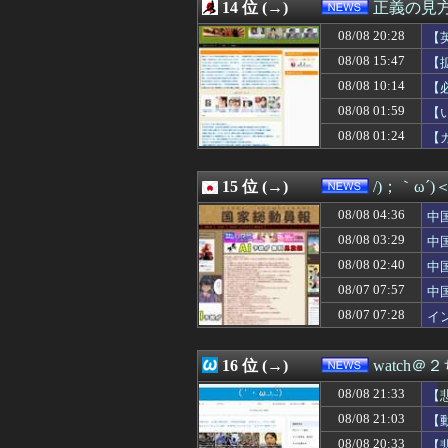
08/08 17:39
14 位 (→)
「私は入りません
正義の見
08/08 17:30
『はねバド！』全1
08/08 20:28
【
08/08 17:26
【画像】セブン
08/08 17:22
08/08 15:47
【衝撃】テレビ
【
08/08 17:15
そのうち消えてな
ち
08/08 10:14
【
08/08 17:12
【驚愕】悠仁さ
08/08 01:59
【
08/08 17:06
アラブ首長国連
→
08/08 17:00
「宝くじの1番
08/08 01:24
【
08/08 17:00
【東大】2年連
08/08 17:00
人気配信者たい
15 位 (→)
/)；｀ω´
08/08 04:36
中
「
08/08 03:29
中
蔽
08/08 02:40
中
と
08/07 07:57
中
急
08/07 07:28
イ
イ
16 位 (→)
watch＠
08/08 21:33
【
08/08 21:03
【
08/08 20:33
【