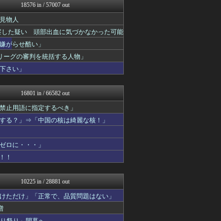
18576 in / 57007 out
オレ的ゲーム速報＠刃
常識的に考えた
見物人
みそパンNEWS
察した疑い 頭部出血に気づかなかった可能
モッコスヌ〜ン
国難にあってもの申す！！
嫌がらせ酷い」
もえるあじあ(･∀･)
リーグの審判を統括する人物」
かせまと！
下さい」
おーるじゃんる
U-1 NEWS.
軍事・ミリタリー速報☆彡
16801 in / 66582 out
ふぇー速
watch＠２ちゃんねる
禁止用語に指定するべき」
痛いニュース(ﾉ∀`)
する？」⇒「中国の核は綺麗な核！」
アルファルファモザイク＠ネ...
まとめたニュース
モッコスヌ〜ン
ゼロに・・・」
日本第一！ニュース録
！！
正義の見方
かせまと！
アルファルファモザイク＠ネ...
10225 in / 28881 out
キムチ速報
NEWSまとめもりー｜2c...
けただけ」「正常で、品質問題はない」
常識的に考えた
増
おーるじゃんる
切り祭り」開幕へ