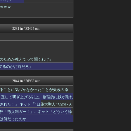
まとめたニュース
ガハろぐNewsヽ(･ω･...
ｗｗｗ
キムチ速報
反日愚国 恨寓瘻
理想ちゃんねる
NEWSまとめもりー｜2c...
3231 in / 33424 out
おーるじゃんる
政経ワロスまとめニュース♪
あじあニュースちゃんねる
軍事・ミリタリー速報☆彡
大艦巨砲主義！
のためか教えてって聞くわけ」
痛いニュース(ﾉ∀`)
watch＠２ちゃんねる
てるのがお前だろ」
オレ的ゲーム速報＠刃
ゴタゴタシタニュース
常識的に考えた
2844 in / 26932 out
黒マッチョニュース
ることに気づかなかったことが失敗の原
かせまと！
みそパンNEWS
を直して研ぎ上げる以上、物理的に鉄が削れ
モナニュース
れた！」 ネット「“日蓮大聖人”だの叫ん
投資ちゃんねる
狂「徴兵制ガー！」…ネット「どういう論
ネトウヨにゅーす
もえるあじあ(･∀･)
は何だったのか
国難にあってもの申す！！
にゅーすアルー！