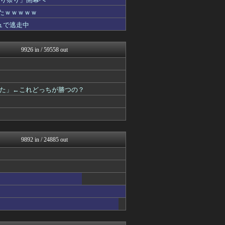
政経ワロスまとめニュース♪
ふぇー速
たｗｗｗｗｗ
大艦巨砲主義！
ュで逃走中
ニュース30over
watch＠２ちゃんねる
痛いニュース(ﾉ∀`)
9926 in / 59558 out
オレ的ゲーム速報＠刃
投資ちゃんねる
モナニュース
黒マッチョニュース
た」←これどっちが勝つの？
みそパンNEWS
アルファルファモザイク＠ネ...
モッコスヌ〜ン
もえるあじあ(･∀･)
国難にあってもの申す！！
かせまと！
9892 in / 24885 out
にゅーすアルー！
おーるじゃんる
U-1 NEWS.
ふぇー速
痛いニュース(ﾉ∀`)
まとめたニュース
watch＠２ちゃんねる
アルファルファモザイク＠ネ...
オレ的ゲーム速報＠刃