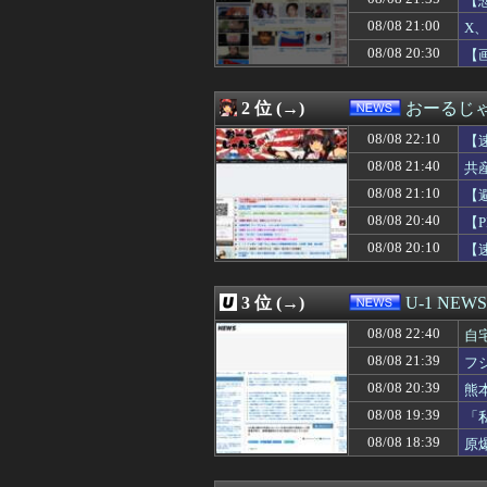
【
08/08 21:46
【画像】開示請
08/08 21:00
X、
08/08 21:42
ハロワの紹介で
08/08 20:30
08/08 21:40
共産党「熊本地震
【
08/08 21:39
フジテレビが金の
08/08 21:35
【悲報】ソシャゲ
2 位 (→)
おーるじ
08/08 21:33
【悲報】ひろゆ
08/08 21:30
フェラーリを手が
08/08 22:10
【
08/08 21:30
『さわらないで小
り
08/08 21:40
共
08/08 21:30
【PTA最終警
と
08/08 21:26
中国製自動車、
08/08 21:10
【
08/08 21:20
「まさに惨めな
い
08/08 20:40
【
08/08 21:19
毎日同じコンビニ
08/08 20:10
【
08/08 21:13
話題になった映画
し
08/08 21:12
【悲報】ショベ
08/08 21:10
【避難所】キッチ
3 位 (→)
U-1 NEWS
08/08 21:09
在宅勤務ワイ、
08/08 21:08
【悲報】落語家「
08/08 22:40
自
08/08 21:07
パヨ「れいわ信者
08/08 21:39
フ
08/08 21:05
【悲報】 週刊少
08/08 21:05
08/08 20:39
大東亜共栄圏が
熊
08/08 21:03
【広島】廿日市の
08/08 19:39
「
08/08 21:03
【動画】免許取
08/08 18:39
原
08/08 21:00
X、収益化が9/7に
08/08 21:00
【悲報】ちいか
08/08 21:00
移民を大量に受け