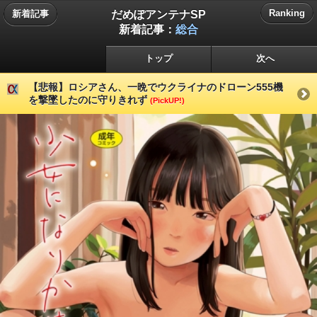
だめぽアンテナSP
Ranking
新着記事
新着記事：
総合
トップ
次へ
【悲報】ロシアさん、一晩でウクライナのドローン555機
を撃墜したのに守りきれず
(PickUP!)