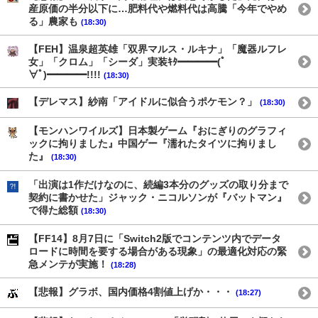
産原価の半分以下に…肥料代や燃料代は高騰「今年でやめ
る」農家も
(18:30)
【FEH】温泉超英雄「双界マルス・ルキナ」「魔器ルフレ
女」「クロム」「シーダ」実装ｷﾀ━━━━(ﾟ
∀ﾟ)━━━━!!!!
(18:30)
【デレマス】紗南「アイドルに似合うポケモン？」
(18:30)
【モンハンワイルズ】日本製ゲーム『おにぎりのグラフィ
ックに拘りました』中国ゲー『濡れたタイツに拘りまし
た』
(18:30)
「出演は1作だけなのに、続編3本分のグッズの取り分まで
契約に書かせた」ジャック・ニコルソンが『バットマン』
で得た総額
(18:30)
【FF14】8月7日に「Switch2版でコンテンツ内でデータ
ロードに時間を要する場合がある現象」の最適化対応の緊
急メンテが実施！
(18:28)
【悲報】グラボ、国内価格4割値上げか・・・
(18:27)