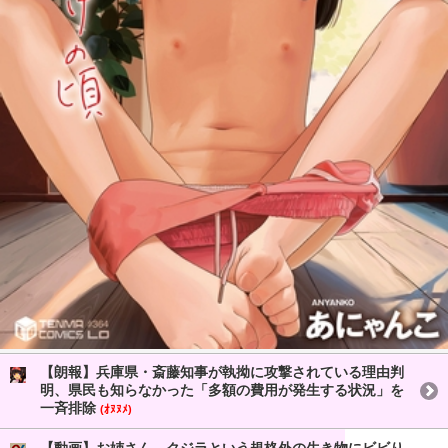
【朗報】兵庫県・斎藤知事が執拗に攻撃されている理由判
明、県民も知らなかった「多額の費用が発生する状況」を
一斉排除
(ｵﾇﾇﾒ)