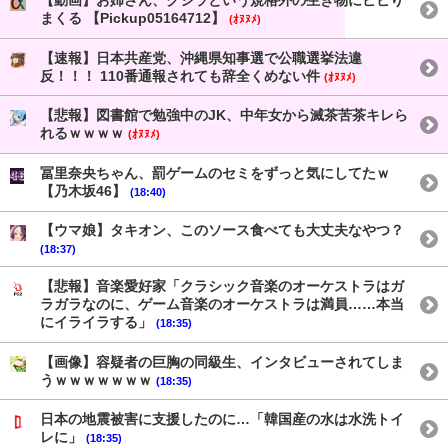
【動画】お姉さん、クジラという規格外の生き物にビビり
まくる 【Pickup05164712】
(ｵﾇﾇﾒ)
【速報】日本共産党、沖縄県知事選で公職選挙法違
反！！！ 110番通報されても辞全くめない件
(ｵﾇﾇﾒ)
【悲報】図書館で勉強中のJK、中年女から滅茶苦茶キレら
れるｗｗｗｗ
(ｵﾇﾇﾒ)
冨里奈央ちゃん、罰ゲームのセミをずっと気にしてたｗ
【乃木坂46】
(18:40)
【ウマ娘】タキオン、このソース食べても大丈夫なやつ？
(18:37)
【悲報】音楽愛好家「クラシック音楽のオーケストラはガ
ラガラなのに、ゲーム音楽のオーケストラは満員……本当
にイライラする」
(18:35)
【画像】容疑者の巨胸の同級生、インタビューされてしま
うｗｗｗｗｗｗｗ
(18:35)
日本の地震被害に支援したのに…「韓国産の水は水洗トイ
レに」
(18:35)