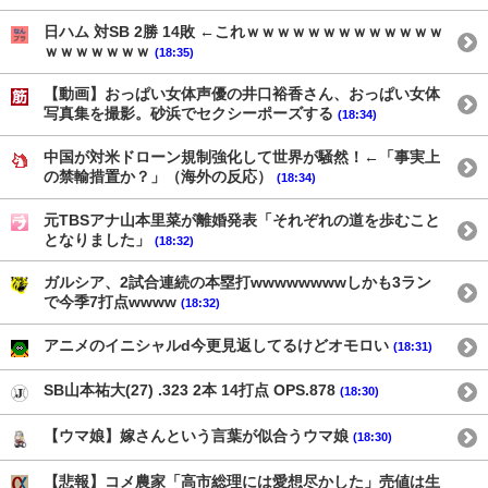
日ハム 対SB 2勝 14敗 ←これｗｗｗｗｗｗｗｗｗｗｗｗｗ
ｗｗｗｗｗｗｗ
(18:35)
【動画】おっぱい女体声優の井口裕香さん、おっぱい女体
写真集を撮影。砂浜でセクシーポーズする
(18:34)
中国が対米ドローン規制強化して世界が騒然！←「事実上
の禁輸措置か？」（海外の反応）
(18:34)
元TBSアナ山本里菜が離婚発表「それぞれの道を歩むこと
となりました」
(18:32)
ガルシア、2試合連続の本塁打wwwwwwwwしかも3ラン
で今季7打点wwww
(18:32)
アニメのイニシャルd今更見返してるけどオモロい
(18:31)
SB山本祐大(27) .323 2本 14打点 OPS.878
(18:30)
【ウマ娘】嫁さんという言葉が似合うウマ娘
(18:30)
【悲報】コメ農家「高市総理には愛想尽かした」売値は生