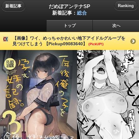
だめぽアンテナSP
Ranking
新着記事
新着記事：
総合
トップ
次へ
【画像】ワイ、めっちゃかわいい地下アイドルグループを
見つけてしまう 【Pickup09083640】
(PickUP!)