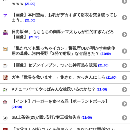
ｗｗｗ
(21:00)
【画像】本田望結、お乳がデカすぎて浴衣を突き破ってし
まう…
(21:00)
日向坂46、もちもちの肉厚ナマ太ももが性的すぎんだろ
【画像】
(21:00)
「撃たれても撃っちゃイカン」警視庁OBが明かす拳銃使
用の葛藤…河内長野「2発で射殺」なぜ起きた？
(21:00)
【画像】セブンイレブン、ついに神商品を販売
(21:00)
ガキ「世界を救います」←飽きた。おっさんにしろ
(21:00)
Vチューバーてやっぱみんな彼氏いるのかな？
(21:00)
【インド】バーガーを食べる罪【ポーランドボール】
(21:00)
SB上茶谷(29)7回5安打7奪三振無失点
(21:00)
「お父さんが私にいくら使おうと、あなたには関係ない」