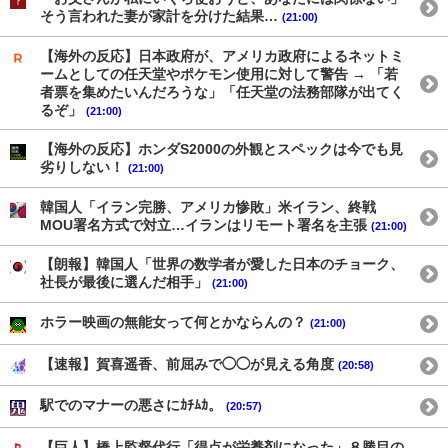
そう言われた妻が家計を分けた結果…
(21:00)
【海外の反応】日本政府が、アメリカ政府によるネットミ
ームとしての任天堂やポケモン使用に対して警告 → 「若
者票を集めたいんだろうな」「任天堂の法務部隊が出てく
るぞ」
(21:00)
【海外の反応】ホンダS2000の外観とスペックは今でも見
劣りしない！
(21:00)
韓国人「イラン完勝、アメリカ惨敗」米イラン、終戦
MOU署名方式で対立…イランはリモート署名を主張
(21:00)
【朗報】韓国人「世界の数学者が愛した日本のチョーク、
社長が最後に選んだ相手」
(21:00)
ホラー映画の無能女って何とかならんの？
(21:00)
【速報】賀喜遥香、前屈みで◯◯が見える角度
(20:58)
駅でのマナーの悪さにｶﾁﾑｶ。
(20:57)
【巨人】橋上監督代行「得点が栄養剤になった」８勝目の