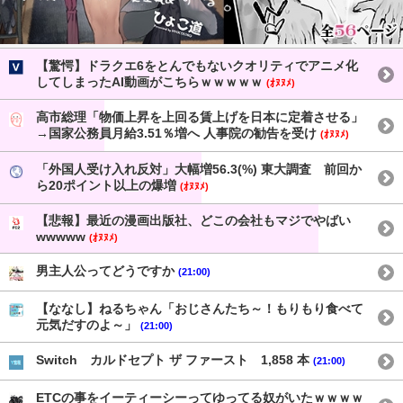
【驚愕】ドラクエ6をとんでもないクオリティでアニメ化
してしまったAI動画がこちらｗｗｗｗｗ
(ｵﾇﾇﾒ)
高市総理「物価上昇を上回る賃上げを日本に定着させる」
→国家公務員月給3.51％増へ 人事院の勧告を受け
(ｵﾇﾇﾒ)
「外国人受け入れ反対」大幅増56.3(%) 東大調査 前回か
ら20ポイント以上の爆増
(ｵﾇﾇﾒ)
【悲報】最近の漫画出版社、どこの会社もマジでやばい
wwwww
(ｵﾇﾇﾒ)
男主人公ってどうですか
(21:00)
【ななし】ねるちゃん「おじさんたち～！もりもり食べて
元気だすのよ～」
(21:00)
Switch カルドセプト ザ ファースト 1,858 本
(21:00)
ETCの事をイーティーシーってゆってる奴がいたｗｗｗｗ