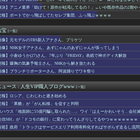
多いです、客層いいです、量多いです」←こいつの弱点
決算資料「リスナーから男性および、若年層が減少してきてる」←弱...
解決】アニメ業界「助けて！原作が枯渇してるの！」←いや既存作品の2期や
の嫁をサルの様に求めまくった結果は……...
悲報】ボートでかっ飛ばしてたセレブ集団、ふっ飛ぶｗｗｗｗ
爆被害者の立場で同情を買おうとするのを止めろ」
ュア】森亜るるかさん、24話からコンビニアイスを食べている模様…
に傷をつけた。管理人さんに連絡したらその家の親が来て謝ってくれ...
お宝
[一覧]
は断る癖に自分は不機嫌になる友人⇒他人の不幸を喜ぶ『フレネミー...
画像】元モデルのTBS新人アナさん、プリケツ
わない彼氏。催促したら小銭で1000円渡され『外食奢るからトン...
性声優「私はね、ハゲてる人が好きなの」
画像】NHK女子アナさん、あずにゃんのあずにゃんが張ってしまう
『ぶってえ下半身』、大変なことになってるって...
画像】小倉ゆうか(27)さん、7年ぶり『FRIDAY』表紙で神ボディ大解放
れには布団は入ってません」
ドプライム4 新品が2999円に…
朗報】爆胸の気象予報士さん、NHKから解き放たれる
ILITY SELECTION開封動画投稿キャンペーン！
画像】ブランチリポーターさん、阿波踊りでワキ祭り
ソガキ「愛子！卒業したんやろ？大学 ニュースで見たわ」→結果w...
のプロモーションビデオ、結構気合が入っていたｗｗｗｗｗ高級機材...
リカ人？”と聞かれて”ウ...
ュース : 人生VIP職人ブログwww
[一覧]
たらベッドが360度グルグル…」ハン・ガインを苦しめた『あの病...
悲報】ロシア、じわじわと逝き始める
「新宿の自販機、うちの飲み物だらけ」
のTBS新人アナさん、プリケツ
悲報】「果糖」が「がん転移」を促すと判明
スってSHS持ってたのか
水ハウス「地面師に55億円騙し取られた…」 ワイ「はえーかわいそう…会社
乃木坂配信中に一ノ瀬美空が登場wwwwwwwww
住信SBI」が「ドコモの銀行」に変わってうんざりしてるやつｗｗｗｗｗｗｗ
たって本当？」監査ママ「来月には絶対返すから…」→約束を信じて...
のでは？と思うもの
有能】政府「トラックはサービスエリア利用有料化すればサボらず走るし流問
まん、ドジャースじゃなくてタイガースにはよ戻りてぇわ」
EV「ラッコ」をどう見ているのか―中国メディア [8/7]