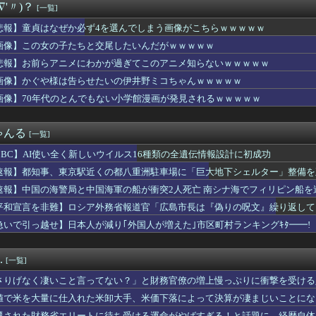
∇'〃)？
[一覧]
グラフィックじゃない！」とか言ってる奴ってグラセフ6やりたくな...
歳、いつもおつかれさま、ありがとう」
悲報】童貞はなぜか必ず4を選んでしまう画像がこちらｗｗｗｗｗ
.895 鈴木誠也OPS.840 岡本和真OPS.74...
画像】この女の子たちと交尾したいんだがｗｗｗｗｗ
大石あきこさん、活動休止。
なぜか必ず4を選んでしまう画像がこちらｗｗｗｗｗ
悲報】お前らアニメにわかが過ぎてこのアニメ知らないｗｗｗｗｗ
のテレビ出演がsnsで話題になった巨胸美女がグラビアデビュー
画像】かぐや様は告らせたいの伊井野ミコちゃんｗｗｗｗｗ
「なにこれ、蒼穹のファフナー？」モバP「資料だから見といてくれ」
画像】70年代のとんでもない小学館漫画が発見されるｗｗｗｗｗ
くらみ』、大変なことになってるって...
優、いきなりドエッチｗｗｗｗｗｗｗｗｗ
人公がお前らだった時にありがちなことｗｗｗｗｗ
ゃんる
[一覧]
大晟「3人で抑えてサヨナラできるように頑張りました」9回を三者...
w地雷系女子がTシャツで●●●おっぴろげｗｗｗｗ
BBC】AI使い全く新しいウイルス16種類の全遺伝情報設計に初成功
民で語りたい【情報交換】
速報】都知事、東京駅近くの都八重洲駐車場に「巨大地下シェルター」整備を
、わざわざタフを翻訳し外国に輸出
河合ゆうすけ氏、2027年8月の埼玉県知事選への立候補を表明
速報】中国の海警局と中国海軍の船が衝突2人死亡 南シナ海でフィリピン船を
、余ってる地方球場で夜試合するだけで解決ｗｗｗｗｗｗｗｗｗｗｗ...
平和宣言を非難】ロシア外務省報道官「広島市長は『偽りの呪文』繰り返して
本人って意外なほどアホが多いなと思う
急いで引っ越せ】日本人が減り｢外国人が増えた｣市区町村ランキングｷﾀ━━!
高のバスケットボール選手は誰？
、後から入ってきたギャル2人組に話しかけられフェラ→wwww
ィアが2002年ワールドカップ韓国準決勝も調査すべきと主張！」...
.
[一覧]
のが常識 〜 【国際】韓国サッカーのイメージが墜落
の台風15号(チャンホン)…お盆休みの天気に影響するおそれ
さりげなく凄いこと言ってない？」と財務官僚の増上慢っぷりに衝撃を受ける
都 現役続行！ FC東京と再契約 J1初制覇で恩返し誓う 今日...
……
値で米を大量に仕入れた米卸大手、米価下落によって決算が凄まじいことにな
中の投手復帰絶望か？←「打者専念で構わないぞ」（海外の反応）
遷された財務省エリートに待ち受ける運命がやばすぎる！と話題に、経歴自体