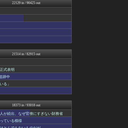
22129 in / 90425 out
ガジェット2ch
気団談
MLB NEWS@まとめ
アルファルファモザイク＠ネ...
ぴこ速(〃'∇'〃)？
芸能人の気になる噂
プロデューサーさんっ！SS...
乃木通 乃木坂46櫻坂46...
ラビット速報
ああ言えばForYou
21514 in / 82915 out
ファイターズ王国＠日ハムま...
GOSSIP速報
がーるずレポート - ガー...
正式表明
漫画まとめ速報
追跡中
日本第一！ニュース録
なんじぇいスタジアム＠なん...
いる」
まとめたニュース
バスケまとめ・COM
バズッター速報
世界の憂鬱 海外・韓国の反...
18373 in / 93018 out
反日愚国 恨寓瘻
大地震・前兆・予言.com...
人が続出、なぜ官僚にすぎない財務省
なんじぇいスタジアム＠なん...
っている模様
海外の反応スポーツ
はとんでもないものだが……