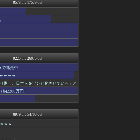
パチンコ・パチスロ.com
9578 in / 17579 out
まぐろとにぼし
海外さんいらっしゃい 海外...
GOSSIP速報
。
なんじぇいスタジアム＠なん...
スマブラ屋さん | スマブ...
まとめたニュース
U-1 NEWS.
ラビット速報
なんJミュージアム
9225 in / 26075 out
ュで逃走中
ｗｗｗｗｗ
り返し、日本人をゾンビ化させている」と
約2200万円）
8979 in / 54788 out
ｗｗｗ
！！！！！