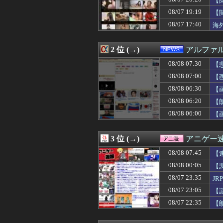
【
08/08 07:54
【悲報】韓国サ
08/07 19:19
【
08/08 07:51
「王様のブランチ
08/07 17:40
08/08 07:50
東スポ競馬値上
海
08/08 07:50
【重要】時事通信
08/08 07:50
【悲報】アラサー
2 位 (→)
アルファ
08/08 07:47
絵が化け物みた
08/08 07:45
22歳女性、商
08/08 07:30
【
08/08 07:45
【画像】井上はるさ
08/08 07:00
【
08/08 07:45
【画像】井上はるさ
08/08 07:45
【速報】佐藤二
08/08 06:30
【
08/08 07:44
スマスロSAO2
08/08 06:20
【
08/08 07:41
【朗報】寺田心、週6
08/08 06:00
【
08/08 07:40
離婚届を出してホ
08/08 07:40
マジか！次週のバ
08/08 07:40
【悲報】いまの小
3 位 (→)
アニゲー
08/08 07:39
姉、兄、私の3
08/08 07:39
「さりげなく凄い
08/08 07:45
【
08/08 07:39
4本脚の乗り物「
08/08 00:05
【
08/08 07:38
海外「日本のこ
08/08 07:36
08/07 23:35
カープ秋山、2度
J
08/08 07:35
予約していた美
08/07 23:05
【
08/08 07:35
【悲報】脚本家
08/07 22:35
【
08/08 07:35
【画像】バレー
08/08 07:34
【悲報】元EXI
08/08 07:33
【ｼｺ画像】言う