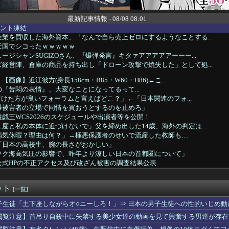
最新記事情報 - 08/08 08:01
ウント凍結
業を買収した海外資本、「なんで自ら売上ゼロにするようなことする...
天国でシコったｗｗｗｗｗ
ージシャンSUGIZOさん、『爆弾発言』キタァアアアアアーーー...
経営陣、倉庫の商品を持ち出し「ドローン攻撃で焼失した」として処...
画像】近江彼方(身長158cm・B85・W60・H86)←こ...
『苦悶の表情』、大変なことになってるって...
tで避けた方が良いフォーラムと言えばどこ？」←「日本関連のフォ...
爆被害者の立場で同情を買おうとするのを止めろ」
戯王WCS2026のスケジュールや出演者等を公開！
度と私の本体に近づけないで」父を締め出した14歳、海外の判定は...
病気休暇？理由は何？」→極悪保護者のせいで流産した教師も…
「日本の高校生、腕の長さがおかしい」
ツク海高気圧の影響で、昨年より涼しい日本の首都圏について」
公式HPの不正アクセス及び改ざん被害の調査結果公表
った男、自分の序文ごと消された
生のビジュアル担当です」←この画像を見れば誰もが納得【画像あり】
ット
ければ」サッカー日本代表DF冨安健洋のクリスタル・パレス移籍決...
[一覧]
てる場所を演者さんが動画内で語り「常連から嫌われる行為では？」...
子生徒「土下座しながらオ○ニーしろ！」⇒ 日本の男子生徒への性的いじめ動
カでビッグフットが発見されました」
閲覧注意】首吊り自殺中に失禁する美少女達の動画を見て興奮する男達が存在
拝 木原官房長官「ご自身で適切に判断」[8/7]
ァー・高部陸、青学大進学へ「進路変更はありません」