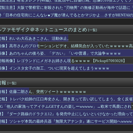
閲覧注意】有名タレント(48歳)、生配信中に自傷行為。想像の10倍エグくて
ッカーのイメージが墜落ｗｗｗｗｗｗｗ
閲覧注意】大阪で警察官に射殺された ”刃物男” の無修正動画が海外で話題に
」現役リポーター、セクシーすぎる写真集を発売wwwww冴木柚葉...
げやないかい
外「日本の住宅街にこんなレ●プ魔が潜んでるとかマジかよ…さすがHENTAI
の分かりづらい記事でネット混乱！「特定技能2号に5年枠登場」を...
男の婚活事情が辛すぎて泣けてくるwwwwwww
ルファモザイク＠ネットニュースのまとめ
[一覧]
いに上手いヤツは、AI生成まで上手い事が判明ｗｗｗｗｗｗ
業施設で通りすがりの面識無い女子中学生にラリアットして逮捕される
悲報】れいわ大石あきこさん、活動休止。
ん、私服で腹出しwwwwwwwwwwwwwwwwwwwwww...
画像】高市さんのプロモーションビデオ、結構気合が入っていたｗｗｗｗｗ高
ん、私服で腹出しwwwwwwwwwwwwwwwwwwwwww...
朗さん、突然ツイートｗｗｗｗｗｗｗ
画像】あのちゃんの後ろ姿、「デカい」「いや普通」で大論争ｗｗｗｗ
のガラス、粉々になってしまう…役物が近いのが原因！？
朗報画像】レゴランドにメガネお姉さん現るｗｗｗｗ 【Pickup07093028】
ジム通いで体重62kg→82kgに 110kgのベンチプレ...
画像】インスタ女子の加工、ついに現実を超えてしまうｗｗｗｗ
ッとしていたのに・・元旦那『離婚したくなかったから、弁護士に相...
ナナムーンゲストは5期生からこの3人が登場！！！【乃木坂46】
学生 朝7時から学校に預けられ放課後も夜遅くまで学童に預けられ...
速報
[一覧]
人姉弟、姉が暴君。お盆に親戚が集まることになった
こと言ってない？」と財務官僚の増上慢っぷりに衝撃を受ける人が続...
速報】佐藤二朗さん、突然ツイートｗｗｗｗｗｗｗ
コルレオ」、30年リヤド万博で披露へ 川崎重工が35年発売目指...
悲報】トレパク絵師の江口寿史さん、開き直って言い訳してしまう。全く反省
の道路標識の意味が分からないんですけど…」
目の海外FA権取得！｢それくらいの年齢までやってこられた｣
RPG「他人の家漁ってアイテムGETすんの楽しーwwwww」→欧米で馬鹿にさ
容室が臨時休業。連絡くれてもいいのに
謎】『ダーク路線のドラクエ12』を発売中止にしないといけなかった理由っ
「原作改変して元よりつまらなくしたろ！」←何がしたいの？
朗報】ソシャゲ本気の最終兵器『無限大アナンタ』遂にサービス開始へwwww
女子さん、なんちゅう尻しとんねんｗｗｗｗｗｗｗｗｗｗｗｗｗ
LE・黒木啓司、妻・宮崎麗果被告へのDV事案で逮捕 宮崎は全身...
程このデカ乳OLのお○ぱいの谷間の匂い嗅ぎたいか？ｗｗｗｗｗｗ...