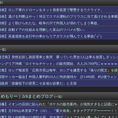
ャグラー演者さんの姿がカッコいいｗｗｗｗｗ
覧]
何を入れる？
動画】ロシア軍のドローンをネット発射装置で撃墜するウクライナ。
本地震の林野火災で自衛隊派遣へ！←「迅速な対応だ！」「次の首相...
もが完璧すぎる爆乳女さん、見つかるｗｗｗｗ
動画】逃げる判断はやっ！埼玉でスマホ運転のプリウスに当て逃げされる車載
開放
動画】よく助けられたな。岐阜の川で外国人が溺れてしまう事故。
っていこうとした荷物、デスストランディングすぎると話題にｗｗｗ...
動画】自動ドアの仕組みを理解した富山のツバメが賢い。
POPがマシになるかと思ったら相変わらずお遊戯会やってて笑う
仕入れた米卸大手、米価下落によって決算が凄まじいことになってい...
動画】高速道路を走行中の車からリアガラスが飛んでくる事故(ﾟoﾟ)
流行った変なハイレグの服の上からズボンを履くファッションｗｗｗ...
なのにカラダが凄い女ｗｗｗwｗｗｗｗｗｗｗｗ❤
[一覧]
鹿児島】突然右折し路面電車と衝突 乗っていた男女3人は車を放置しダッシ
ャングリア沖縄「ロイヤルチケット」の販売開始、大人29,700円にｗｗｗｗ
悲報】ロシア報道官「広島市長は毎年、ロシアを嫌悪する『偽りの呪文』を繰
張
韓国サッカー協会】外国人審判約10人に性的接待か 計1496回、約2億ウォン（
国政府「原爆投下の背景こそ反省が必要だ」と主張
とめもりー｜2chまとめブログ
[一覧]
画像】イオンの店頭に貼られた『ポケカの販売案内』が強気すぎると話題にｗ
衝撃】元TBS山本里菜アナ（32）、『重大発表』キタァアアアアーーーー！！
衝撃】陸上自衛隊の22歳陸士長、空き家で『とんでもない事』をしてしまう