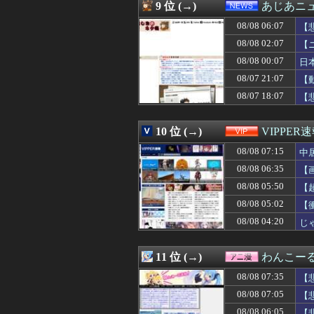
08/08 07:06
お見合い相手との
9 位 (→)
あじあニ
08/08 07:06
最新の日本人が減
08/08 06:07
08/08 07:05
韓国人「韓国サッ
【
08/08 07:05
【新星】日本に
08/08 02:07
【
08/08 07:05
【速報】140k
08/08 00:07
日
08/08 07:05
【悲報】クレー
08/08 07:05
【画像】24歳の
08/07 21:07
【
08/08 07:05
『クロノトリガ
08/07 18:07
【
08/08 07:03
【遊戯王】新規
08/08 07:03
【画像】井口裕
08/08 07:03
告白されて付き合
10 位 (→)
VIPPER
08/08 07:02
「鬼滅の刃」の
08/08 07:15
中
08/08 07:02
メディア『販売本
08/08 07:02
※ガンダムの世
08/08 06:35
【
08/08 07:01
2027/2/18
08/08 05:50
【
08/08 07:01
日本の輸出額、
08/08 07:01
08/08 05:02
サウジの危機に
【
08/08 07:01
【ウマ娘】Gaze
08/08 04:20
じ
08/08 07:01
【ウマ娘】正直
08/08 07:00
【財務省人事】エ
08/08 07:00
【夏ボーナス】初
11 位 (→)
わんこー
08/08 07:00
【VTuber】R
08/08 07:35
【
08/08 07:00
【速報】江別大学
08/08 07:00
梅野ドリスバッ
08/08 07:05
【
08/08 07:00
【ラブライブ！
08/08 06:05
【