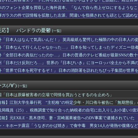
ジャンポケ斎藤は口封じに被害者殺した方が量刑軽かっただろ💦」←...
ユニクロ行けますか？
本のフォント企業を買収した海外資本、「なんで自ら売上ゼロにするようなこ
Tuber、AVと間違われて海外でバズるwww
……
弾ガラスの件で誤情報を拡散した左派、間違いを指摘されても頑として認めな
お高め価格の某ゴルフブランドのブルゾンがない！一度しか着てない...
換点を迎えたＪリーグ Ｊ１史上最多６万３９６０人の観客が国立を...
来たことは内緒だべ」極秘で熊本でボランティアをしていた・・・
反応】 パンドラの憂鬱
[一覧]
トランプ政権の日本コンテンツの無断使用に「懸念」を伝えたぞ」 ...
っ、遅れてしまってすみませ～ん(笑)」 客「…今日、契約日です...
外「日本人はなんて気高いんだ！」 英高級紙も驚愕した極限の中の日本人の
!⚠生成AIが「新ウイルス」設計 細菌内で増殖確認、米大学が...
外「日本なんて行くんじゃなかった…」 日本を知ってしまったディズニー信
ずい。昨日の献立はサラダ、しょっぱいメイン、汁物、ご飯だけ・・...
外「全部日本の真似だったのか…」 日本の普通のテレビ番組が最新SNSの数
みたいな衣装でも着こなせるヒロインって凄くない？
の店頭に貼られた『ポケカの販売案内』が強気すぎると話題にｗｗｗｗ
州「日本だけ反則だろ…」 世界の『日本びいき』にヨーロッパ全土から不満
死、主犯格の特定少年に「無期懲役」の判決
外「世界で日本を死守するぞ！」 日本の消防署を訪れたちびっ子集団が世界
ーの日本人審判、韓国とつるんで不正してた疑惑が浮上
我慢すれば怒りは収まる」って言うけど・・・
よーし、先生も水着でプール清掃するわよぉー♥」ﾑﾁﾑﾁ
(ﾉ∀`)
[一覧]
爆乳女、なぜか今もSNSでお◯ぱい画像を投稿！
松本まりか、乳首隠したノーブラ乳がHすぎる
国「日本は原爆被害者の立場で同情を買おうとするのを止めろ」
健康的な美ワキ、大変なことになってるって...
速報】江別大学生暴行死 “主犯格”の特定少年・川口侑斗被告に「無期懲役」
ピク病はストレスが原因！？眼科行っても無駄な理由ｗｗｗ
税局職員（25）、税務調査で知り合った納税者の自宅に出入りしお小遣い1億50
い全く新しいウイルス16種類の全遺伝情報設計に初成功
VO】鈴木勝が挑む！RADWIMPS「スパークル」オンライン...
芸能】元EXILE・黒木啓司、妻・宮崎麗果被告へのDV事案で逮捕されてい
←意外とデメリットがないことが判明wwwwwww
傷の怪我
ン・キホーテ露店「うなぎのかば焼き」で食中毒 男女14人が発熱や腹痛な
どい…右折禁止なのに軽自動車が突如右折し路面電車と衝突→乗って...
ック35 小久保監督も満足の結果「めちゃくちゃ大きい。向こうは...