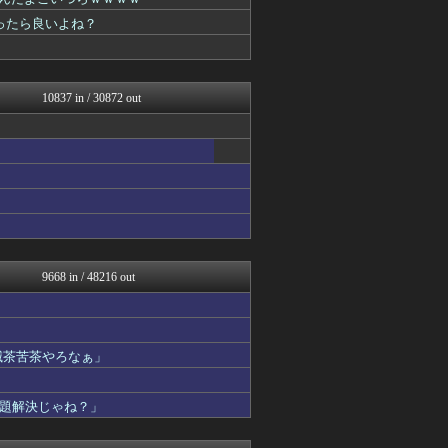
ネラーボイス
ゲーム実況者速報＠YouT...
ったら良いよね？
オーバージョイド！
ゴタゴタシタニュース
プリキュアのまとめ
すまいる(^-^)ぶろぐ
10837 in / 30872 out
修羅場まとめ速報
渡る世間はキチばかり - ...
ぐら速 -声優まとめ速報-
乃木通 乃木坂46櫻坂46...
登山ちゃんねる
Y速報
スターライト速報 -遊戯王...
キニ速
アルファルファモザイク＠ネ...
Ask Reddit まと...
9668 in / 48216 out
韓国ニュース反応まとめ
ニチカン！
お～い！お宝
艦これ速報 艦隊これくしょ...
滅茶苦茶やろなぁ」
乃木坂46まとめ 乃木りん...
素敵な鬼女様
がーるずレポート - ガー...
題解決じゃね？」
なんじぇいスタジアム＠なん...
国難にあってもの申す！！