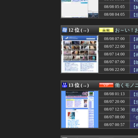
08/08 07:00
コメダ珈琲「量
08/08 05:05
08/08 07:00
大手Vグループの
【
08/08 07:00
男性恐怖症だった
08/08 04:05
【
08/08 07:00
中国「日本は原
08/08 07:00
【名探偵プリキ
08/08 07:00
高校生がうちの車
12 位 (→)
お～い！
08/08 07:00
【胸糞】人の頼み
08/08 07:00
【
08/08 07:00
半年近く食費を払
08/08 07:00
【画像】有名女
08/07 22:00
【
08/08 07:00
最新の齋藤飛鳥の
08/07 14:00
【
08/08 07:00
旅館「この押入
08/07 07:00
08/08 07:00
【悲報】メトロイ
【
08/08 07:00
【遊戯王情報】UT
08/06 22:00
【
08/08 07:00
【画像】小学生ク
08/08 07:00
【画像】高市さん
08/08 07:00
海外「パリで”アメ
13 位 (→)
働くモノニ
08/08 07:00
韓国人「朝目覚め
08/08 01:13
【
08/08 07:00
【朗報】韓国人
08/08 07:00
【画像】元モデル
08/07 20:00
【
08/08 07:00
【艦これ】フラン
08/07 12:50
積
08/08 06:58
【速報】またまた
08/07 08:00
「
08/08 06:57
私「50万円使っ
08/08 06:57
いずれ無くなる
08/07 00:57
【
08/08 06:55
スクーバル「す
08/08 06:55
日本人はBYDの軽