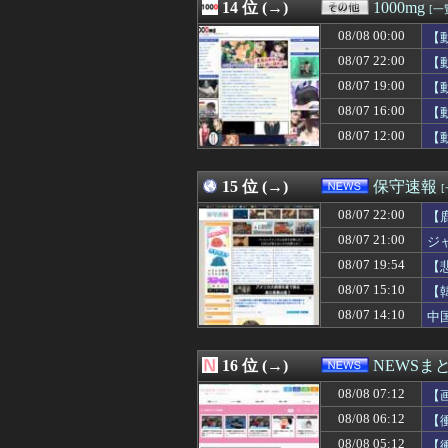
08/08 06:51
14 位 (→)
【画像】真のジ
1000mg
[一
08/08 06:50
そうめんの薬味
08/08 00:00
【
08/08 06:50
小泉防衛大臣、熊
08/08 06:50
08/07 22:00
【画像】腰太も
【
08/08 06:49
ホルムズ海峡、
08/07 19:00
【
08/08 06:47
バイトが佐川に持
08/07 16:00
【
08/08 06:44
ジャニが消えてJ
08/08 06:40
高値で米を大量に
08/07 12:00
【
08/08 06:40
女さんたちの間で
08/08 06:39
【画像】地味顔
15 位 (→)
保守速報
08/07 22:00
【
08/07 21:00
ジ
08/07 19:54
【
主
08/07 15:10
【
08/07 14:10
中
16 位 (→)
NEWSま
08/08 07:12
【
08/08 06:12
【
08/08 05:12
【