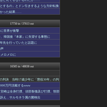
キニ速
がーるずレポート - ガー...
とするの」とドン引きするような方針転換
じわ速 芸能ニュースまとめ
かった結果……
奥様は鬼女-DQN返しまと...
WorldFootball...
VIPPER速報
17750 in / 37613 out
こんなニュースにでくわした
まとめCUP
姿に世界が衝撃
なんじぇいスタジアム＠なん...
者、帰国後『本家』に失望する事態に
浮気ちゃんねる
十年先を行っていたと話題に
ヒーローNEWS
NEWSまとめもりー｜2c...
の声
ゴールデンタイムズ
をメロメロに
コノユビニュース｜みんなの...
スコールちゃんねる｜２ちゃ...
なんJミュージアム
16585 in / 48838 out
芸能人の気になる噂
芸能人の気になる噂
芸能人の気になる噂
の判決 当時17歳少年に「懲役30年」の判
GOSSIP速報
00万円頂戴するwww
おーるじゃんる
トレンドの通り道
た 宮崎は全身打撲、頭部裂傷及び打撲、頸部
ぶる速-VIP
ど訴え…サルモネラ属の菌検出
サイ速
鷹速@ホークスまとめブログ