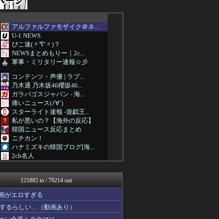
アルファルファモザイク＠ネ...
U-1 NEWS.
ぴこ速(〃'∇'〃)？
NEWSまとめもりー｜2c...
軍事・ミリタリー速報☆彡
コンテンツ・声優 | ラブ...
乃木通 乃木坂46櫻坂46...
ガラパゴスジャパン - 海...
痛いニュース(ﾉ∀`)
スターライト速報 -遊戯王...
私が悪いの？【海外の反応】
韓国ニュース反応まとめ
ニチカン！
ハナミズキの韓国ブログ[海...
2ch名人
ネトウヨにゅーす
乃木坂46まとめ 乃木りん...
121885 in / 79214 out
海外のお前ら 海外の反応
パチンコ・パチスロ.com
画がエロすぎる
ハウメニージャパン！
するらしい…（動画あり）
国難にあってもの申す！！
やみ速@なんJ西武まとめ