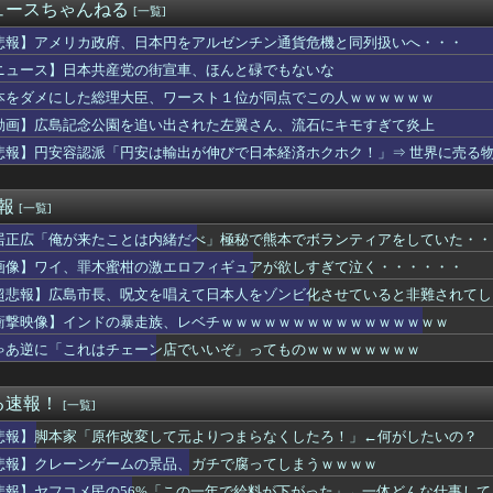
2度目のデートで「余命宣告された母を安心させたい」とプロポーズ...
ュースちゃんねる
[一覧]
り、外国人が増えた街市ランキングをご覧下さい→5位川口市、4位...
カー協会の接待問題が今日まで大騒ぎにならなかった理由がこちら…...
悲報】アメリカ政府、日本円をアルゼンチン通貨危機と同列扱いへ・・・
現れた新星、16歳三井寺は和製イニエスタかｗｗｗｗｗ
ニュース】日本共産党の街宣車、ほんと碌でもないな
g俺、はま寿司で食いまくるｗｗｗｗｗｗｗ（※画像あり）
本をダメにした総理大臣、ワースト１位が同点でこの人ｗｗｗｗｗｗ
ンゲームの景品、ガチで腐ってしまうｗｗｗｗ
女子タクシードライバーさん、めちゃくちゃ可愛いと話題にｗｗｗｗ...
動画】広島記念公園を追い出された左翼さん、流石にキモすぎて炎上
ー』面白かったわ
悲報】円安容認派「円安は輸出が伸びで日本経済ホクホク！」⇒ 世界に売る
「宿命の決闘」王国編のカードめっちゃ出すじゃん
香、またシコらせにくる「声優の中で一番お尻が仕上がってる♡」
った彼は歴代の元カノが全員7歳年上で、私にも「今時は共働きが普...
速報
[一覧]
煉獄杏寿郎さんって、すぐに退場したのに何で人気あるの？？
居正広「俺が来たことは内緒だべ」極秘で熊本でボランティアをしていた・・
数の9割が過去作？カプコン好決算で驚異的な“リピート販売”の成...
界の上級国民はなぜ地球に執着するのか
画像】ワイ、罪木蜜柑の激エロフィギュアが欲しすぎて泣く・・・・・・
発売予定『ペルソナ４ リバイバル』体験会レポート動画公開＆「...
超悲報】広島市長、呪文を唱えて日本人をゾンビ化させていると非難されてし
円安なのに人口少ない台湾と韓国に抜かれ日本沈没死亡
「知るか」の声！ 中東の嵐は自業自得？（海外の反応）
衝撃映像】インドの暴走族、レベチｗｗｗｗｗｗｗｗｗｗｗｗｗｗｗｗ
 on Me! の導入部分は薄暗くてピンクなエッ●っぽい雰囲...
ゃあ逆に「これはチェーン店でいいぞ」ってものｗｗｗｗｗｗｗｗ
ダンツと5年くらい付き合ってゆっくり結婚したい
ース級の財務官僚・一松旬氏が“異例転出”へ 官邸幹部「協力的で...
の100万円超え うちも有名メーカーで上場企業だが 社内格差が...
る速報！
[一覧]
K Music、公式サイトをリニューアル！『こうして見るとR...
悲報】脚本家「原作改変して元よりつまらなくしたろ！」←何がしたいの？
生暴行死 “主犯格”の特定少年・川口侑斗被告に「無期懲役」の判...
テリーはマジでなんで阿倍と勝負したん？意味わからんわ
悲報】クレーンゲームの景品、ガチで腐ってしまうｗｗｗｗ
】フミコって可愛くね？
悲報】ヤフコメ民の56%「この一年で給料が下がった」←一体どんな仕事し