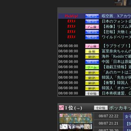
PickUp!
暇空茜、Xアカ
ｵﾇﾇﾒ
日本のフォント企
ｵﾇﾇﾒ
【画像】リズム
ｵﾇﾇﾒ
【悲報】大物ミュ
ｵﾇﾇﾒ
ワイルドベリーズ
08/08 08:00
【ラブライブ！】【
08/08 08:00
冨里奈央ちゃんの
08/08 08:00
海外「Reddi
08/08 08:00
中国「日本は原
08/08 08:00
【遊戯王情報】遊
08/08 08:00
「あのカートは二
08/08 08:00
韓国人「先生が
08/08 08:00
【衝撃】韓国人
08/08 08:00
韓国人「オホー
08/08 08:00
日本将棋連盟、
08/08 08:00
毛沢東語録を作
08/08 07:58
矢田萌華「6期
1 位 (→)
ポッカキ
08/08 07:56
海外「怪我さえな
08/08 07:56
毎日設定6が入っ
08/07 22:22
女
08/08 07:55
韓国人「アメリ
08/07 21:21
【
08/08 07:55
高市総理の靖国参
08/08 07:54
聖隷クリストフ
08/07 20:20