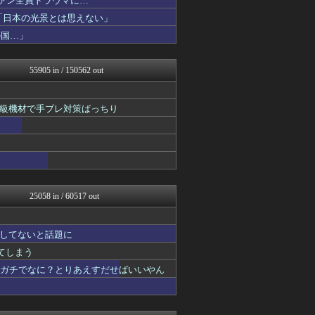
ファン全員トラウマに…
【サッカー まとめ】サカラ...
「日本の光景とは思えない」
もきゅ速(*´ω`*)人(...
の国…」
ハロン棒ch
もえるあじあ(･∀･)
GOSSIP速報
55905 in / 150562 out
スマブラ屋さん | スマブ...
なんじぇいスタジアム＠なん...
(*ﾟ∀ﾟ)ゞカガクニュー...
級機材で手ブレ対策ばっちり
VIPワイドガイド
アニゲー速報
スロ板-RUSH
mashlife通信
修羅ママ速報
坂道情報通～乃木坂46まと...
キニ速
25058 in / 60517 out
おうち速報
U-1 NEWS.
ゴールデンタイムズ
してないと話題に
まるっと翻訳
広島東洋カープまとめブログ...
れてしまう
子育てちゃんねる
てガチでなに？とりあえすだせばいいやん
わんこーる速報！
不思議.net - 5ch...
筋肉速報
えっ!?またここのサイト?