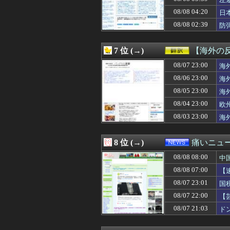
08/08 07:20
【悲報】Z世代「
08/08 07:19
全身ユニクロで
08/08 04:20
日
08/08 07:19
【画像】大物You
を
08/08 02:39
防
08/08 07:18
我が家にとっては
08/08 07:15
◆朗報◆歴史的転
08/08 07:15
中居正広「俺が
7 位 (→)
【海外の
08/08 07:15
海外「日本政府が
08/08 07:15
08/07 23:00
住宅営業マン「あ
海
08/08 07:13
⚠WARNING!
08/06 23:00
海
08/08 07:12
嫁の料理がクソま
08/05 23:00
海
08/08 07:12
【特撮】アニメ
08/08 07:12
【画像】イオン
08/04 23:00
欧
08/08 07:12
江別大学生暴行
08/03 23:00
海
08/08 07:11
【悲報】サッカ
08/08 07:10
「怒ったら6秒
08/08 07:10
【画像】女教師「
8 位 (→)
痛いニュース
08/08 07:10
芸能界を引退した
08/08 08:00
08/08 07:10
【画像】 女優・
中
08/08 07:10
松尾美佑ちゃんの
08/08 07:00
【
08/08 07:10
【悲報】瞼ピク
決
08/07 23:01
国
08/08 07:10
【BBC】AI使
08/08 07:09
【画像】【楽団V!
08/07 22:00
【
08/08 07:09
『左ハンドル車』
損
08/07 21:03
ド
08/08 07:08
【動画】これはひ
08/08 07:07
ホークス優勝マジ