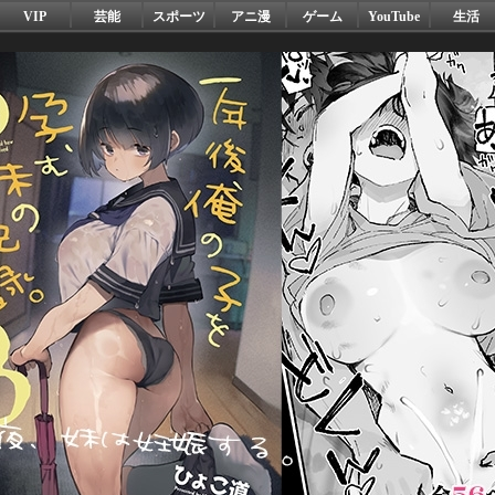
VIP
芸能
スポーツ
アニ漫
ゲーム
YouTube
生活