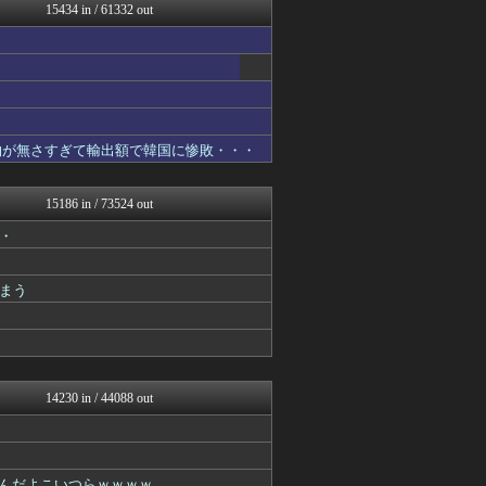
修羅場ライフ速報
15434 in / 61332 out
FX2ちゃんねる｜投資系ま...
海外トークログ
【サッカー まとめ】サカラ...
不思議.net - 5ch...
わんこーる速報！
女子アナお宝画像速報－5c...
げぇ速
物が無さすぎて輸出額で韓国に惨敗・・・
遊戯王マスターデュエルまと...
Zチャンネル＠VIP
修羅の華-家庭・生活まとめ
15186 in / 73524 out
最強ジャンプ放送局
・
mutyunのゲーム+αブ...
GUNDAM.LOG｜ガン...
PlaySphere | ...
まう
資格ちゃんねる
世界はグーチョキパー
ウマ娘まとめ速報うまろぐ
うまぴょいチャンネル -ウ...
常識的に考えた
ほんわかMkⅡ
14230 in / 44088 out
VTuberNews
痛いニュース(ﾉ∀`)
阪神タイガースちゃんねる
コンテンツ・声優 | ラブ...
てんだよこいつらｗｗｗｗ