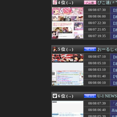
4 位 (→)
ぴこ速(〃'
08/08 07:32
「ゲームの良さは
08/08 07:31
「お母さんも３
08/08 07:30
【
08/08 07:30
【悲報】村上宗隆OPS
08/08 06:00
【
08/08 07:30
【悲報】れいわ
08/07 22:30
08/08 07:30
【悲報】童貞は
【
08/08 07:30
【画像】素人時代
08/07 21:05
【
08/08 07:30
【デレマス】凛
08/07 19:35
【
08/08 07:30
遠藤さくらの『ふ
08/08 07:30
【画像】新人声
08/08 07:30
デスノートの主
5 位 (→)
おーるじ
08/08 07:30
【日本ハム】柳川
08/08 07:30
【画像】隠せよw
08/08 07:10
【
08/08 07:29
【雑談】愛媛県
08/08 05:10
【
08/08 07:29
【悲報】集英社
08/08 03:10
08/08 07:29
埼玉県戸田市議の
【
08/08 07:27
甲子園熱中症問題
08/08 01:40
【
08/08 07:26
配達員だが、日
08/08 00:10
【
08/08 07:25
イタリア史上最
08/08 07:25
混浴温泉行ったら
08/08 07:25
韓国人「日本メデ
6 位 (→)
U-1 NEWS
08/08 07:25
みんな知ってた
08/08 07:21
【日本横断】大型
08/08 07:39
「
08/08 07:21
39歳DF長友佑
が
08/08 06:40
高
08/08 07:21
大谷翔平の今季
08/08 05:39
左