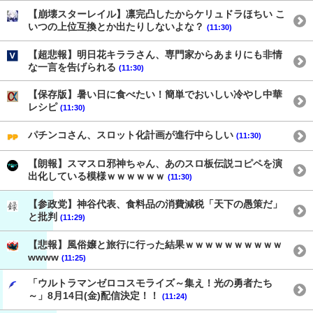
【崩壊スターレイル】凛完凸したからケリュドラほちい こ
いつの上位互換とか出たりしないよな？
(11:30)
【超悲報】明日花キララさん、専門家からあまりにも非情
な一言を告げられる
(11:30)
【保存版】暑い日に食べたい！簡単でおいしい冷やし中華
レシピ
(11:30)
パチンコさん、スロット化計画が進行中らしい
(11:30)
【朗報】スマスロ邪神ちゃん、あのスロ板伝説コピペを演
出化している模様ｗｗｗｗｗｗ
(11:30)
【参政党】神谷代表、食料品の消費減税「天下の愚策だ」
と批判
(11:29)
【悲報】風俗嬢と旅行に行った結果ｗｗｗｗｗｗｗｗｗｗ
wwww
(11:25)
「ウルトラマンゼロコスモライズ～集え！光の勇者たち
～」8月14日(金)配信決定！！
(11:24)