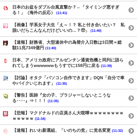
日本のお盆をダブル台風直撃か？←「タイミング悪すぎ
る！」（海外の反応）
(11:41)
【画像】芋系女子大生「え～！？ 私と付き合いたい？ 私
脱いだらこんなんだけどいいの…？🥺」
(11:40)
【速報】財務省、大型連休中の為替介入日数は3日間＝総
額11兆7349億円
(11:40)
日本、アメリカ政府にアルゼンチン通貨危機と同列に語ら
れてしまうwwwwwwもうすでに158円に戻る
(11:39)
【討論】オタク「パソコン自作できます」DQN「自分で車
やバイクいじれます」
(11:35)
【警告】医師『女の子、ブラジャーしないとこうな
る････』⇒！！！
(11:35)
【悲報】マクドナルドの店員さん大喧嘩ｗｗｗｗｗｗｗｗ
ｗｗｗｗｗ
(11:34)
【速報】れいわ新選組、「いのちの党」に党名変更
(11:32)