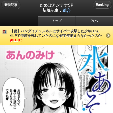
だめぽアンテナSP
Ranking
新着記事
新着記事：
総合
トップ
次へ
【謎】バンダイチャンネルにサイバー攻撃した少年(15)、
生IPで痕跡を残していたのになぜ半年捕まらなかったのか
(PickUP!)