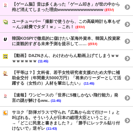
【ゲーム脳】昔は多くあった「ゲーム叩き」が世の中から
殆ど消えてしまった理由wwwwwwwwwwwwww
(ｵﾇﾇﾒ)
ユーチューバー「撮影で使うから、この高級時計も車もぜ
～んぶ経費でタダ！ｗ」←これ！
(ｵﾇﾇﾒ)
韓国KOSPIで徹底的に儲けたい某海外資本、韓国人投資家
に楽観的すぎる未来予測を提示して……
(ｵﾇﾇﾒ)
【動画】DAZNさん、わけわからん動画上げてしまうｗｗ
ｗｗｗｗｗｗ
(11:45)
【平等は？】文科省、若手女性研究者支援のため大学に補
助金交付（年間最大5000万円）「将来のリーダーとして活
躍する（女性の）人材を輩出したい」
(11:45)
【速報】ワンピースの「世界に5種しかない飛行能力」発
言の謎が解けるww..
(11:45)
サヨク「防弾ガラスで守られ『広島から出て行けー！』と
叫ばれる。そういう人が日本の総理大臣ということ」
→「どこに民意と書きました？」「勝手にレッテル貼り付
けないで」逆ギレ
(11:43)