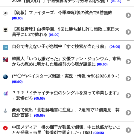
2026【個人戦】」予選優勝者デッキ分布図を公開！
(06:00)
【朗報】ファイターズ、今季SB戦後の試合で6勝無敗
(06:00)
【高校野球】白樺学園、9回に勝ち越し許し惜敗…東日大
昌平に1-2で敗れる
(06:00)
自分で考えない子が急増中「すぐ検索が当たり前」
(06:00)
韓国人「いつも嫌だった」女優ファン・ジョンウム、市民
からの慰めに明かした離婚前の心境が話題に
(06:00)
(*^◯^*)ベイスターズ雑談・実況・情報 ★56(2026.8.9～)
(06:00)
？？？『イチャイチャ虫のシングルを持って卒業します』
←悲惨だろ
(05:58)
豪雨で流出「北朝鮮地雷に注意」、2週間で12個発見…韓
国北西部！
(05:56)
中国メディア 橋の欄干が強風で倒壊、中に鉄筋がないこ
とが発覚＝当局「接着剤で固定した」[8/8]
(05:55)