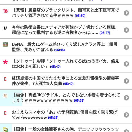
【悲報】風俗店のブラックリスト、顔写真と土下座写真で
バッチリ管理されてる件ｗｗｗｗ
(05:50)
今年の防衛白書にメディアが何故かブチ切れている模様、
躍起になって批判するも逆に有権者からは……
(05:47)
DeNA、最大11ゲーム差ひっくり返しAクラス浮上！相川
監督、笑みがこぼれる
(05:45)
【タトゥー】彫師「タトゥー入れてる奴はほぼバカ、偏見
はおおよそ正しい」
(05:40)
経済崩壊の中国でまたまた車による無差別報復型の衝突事
件が発生、7人死亡9人負傷
(05:40)
【画像】褐色JKグラドル、とんでもない水着を着せられて
しまうｗｗｗwｗｗｗｗｗｗｗｗ
(05:39)
おまえらスマホの「あ」の予測変換1個目を続く限り繋げ
てみろwwwwwww
(05:35)
【画像】一般の女性観客さんの胸、デエッッッッッッッッ