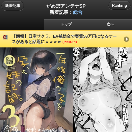
だめぽアンテナSP
Ranking
新着記事
新着記事：
総合
トップ
次へ
【朗報】日産サクラ、EV補助金で実質56万円になるケー
スがあると話題にｗｗｗｗ
(PickUP!)