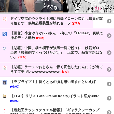
ドイツ空港のウクライナ機に自爆ドローン接近→職員が蹴
り落とす→偶然起爆装置が壊れセーフ
(ｵﾇﾇﾒ)
【画像】小倉ゆうか(27)さん、7年ぶり『FRIDAY』表紙で
神ボディ大解放
(ｵﾇﾇﾒ)
【悲報】中国、橋の欄干が強風一発で粉々に 鉄筋ゼロ
当局「接着剤でくっつけただけ」「正常で、品質問題はな
い」
(ｵﾇﾇﾒ)
【悲報】ラーメンおじさん、青く変色したにんにくが出て
きてブチギレwwwwwwwwww
(ｵﾇﾇﾒ)
【ラブライブ！】聴くとあの頃を思い出す曲といえば
(06:00)
【FGO】リリス Fate/GrandOrderのイラスト紹介3987
(06:00)
【遊戯王ラッシュデュエル情報】「ギャラクシーカップ