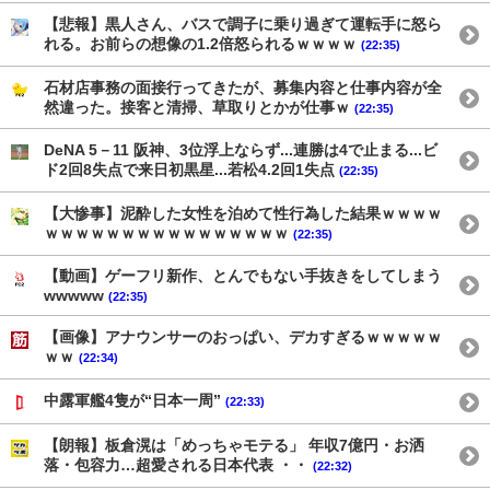
【悲報】黒人さん、バスで調子に乗り過ぎて運転手に怒ら
れる。お前らの想像の1.2倍怒られるｗｗｗｗ
(22:35)
石材店事務の面接行ってきたが、募集内容と仕事内容が全
然違った。接客と清掃、草取りとかが仕事ｗ
(22:35)
DeNA 5－11 阪神、3位浮上ならず...連勝は4で止まる...ビ
ド2回8失点で来日初黒星...若松4.2回1失点
(22:35)
【大惨事】泥酔した女性を泊めて性行為した結果ｗｗｗｗ
ｗｗｗｗｗｗｗｗｗｗｗｗｗｗｗｗ
(22:35)
【動画】ゲーフリ新作、とんでもない手抜きをしてしまう
wwwww
(22:35)
【画像】アナウンサーのおっぱい、デカすぎるｗｗｗｗｗ
ｗｗ
(22:34)
中露軍艦4隻が“日本一周”
(22:33)
【朗報】板倉滉は「めっちゃモテる」 年収7億円・お洒
落・包容力…超愛される日本代表 ・・
(22:32)