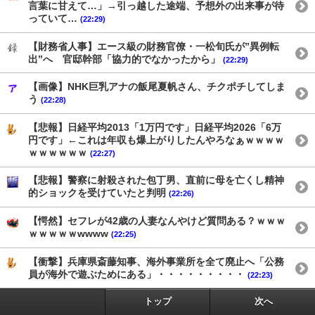
言葉に甘えて…」→引っ越した途端、予想外の出来事が待
っていて…
(22:29)
【財務省人事】エース級の財務官僚・一松旬氏が”異例転
出”へ 官邸幹部「協力的でなかったから」
(22:29)
【画像】NHK巨乳アナの飯尾夏帆さん、チクポチしてしま
う
(22:28)
【悲報】日経平均2013「1万円です」日経平均2026「6万
円です」←これは年収も爆上がりしたんやろなぁｗｗｗｗ
ｗｗｗｗｗｗ
(22:27)
【悲報】警察に射殺された包丁男、直前に母を亡くし精神
的ショックを受けていたと判明
(22:26)
【愕然】セフレが42歳の人妻なんやけど質問ある？ｗｗｗ
ｗｗｗｗｗwwww
(22:25)
【衝撃】兵庫県斎藤知事、海外事業所を全て廃止へ「公務
員が海外で遊ぶためにある」・・・・・・・・・
(22:23)
トップ
次へ