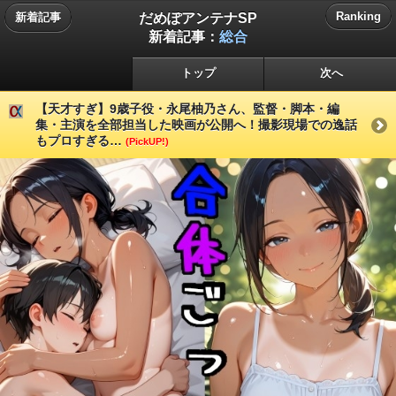
だめぽアンテナSP
Ranking
新着記事
新着記事：
総合
トップ
次へ
【天才すぎ】9歳子役・永尾柚乃さん、監督・脚本・編
集・主演を全部担当した映画が公開へ！撮影現場での逸話
もプロすぎる…
(PickUP!)