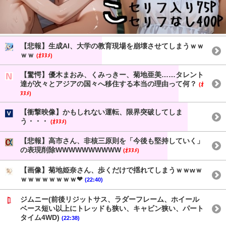
【悲報】生成AI、大学の教育現場を崩壊させてしまうｗｗ
ｗｗ
(ｵﾇﾇﾒ)
【驚愕】優木まおみ、くみっきー、菊地亜美……タレント
達が次々とアジアの国々へ移住する本当の理由って何？
(ｵ
ﾇﾇﾒ)
【衝撃映像】かもしれない運転、限界突破してしま
う・・・
(ｵﾇﾇﾒ)
【悲報】高市さん、非核三原則を「今後も堅持していく」
の表現削除WWWWWWWWWW
(ｵﾇﾇﾒ)
【画像】菊地姫奈さん、歩くだけで揺れてしまうｗｗwｗ
ｗｗｗｗｗｗｗｗ❤
(22:40)
ジムニー(前後リジットサス、ラダーフレーム、ホイール
ベース短い以上にトレッドも狭い、キャビン狭い、パート
タイム4WD)
(22:38)