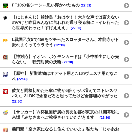
FF10の名シーン←思い浮かべたもの
(22:31)
【にじさんじ】綺沙良「おはや！！大きな声では言えない
のやけど昨日みんなに言われた通り寝る前にトイレ行った
ら世界変わった！すげえええ」
(22:30)
L戦国乙女5で456をツモったスロッターさん、本能寺が下
振れまくってツラそう
(22:30)
【神対応】イオン、ポケモンカードは「小中学生にしか売
らない」 転売対策の決断
(22:30)
【原神】 新聖遺物はオデット用と7.1のヴェスナ用だなこ
れ
(22:30)
彼女と同棲初めたら家に物が5倍くらい増えてストレスヤ
バい。3LDKで余裕だろと思ってたけど全部埋めやがった
(22:30)
【サッカー】W杯後無所属の長友佑都が東京のJ1開幕戦に
来場「みなさまへご挨拶させていただきます」
(22:30)
義両親「空き家になるし住んでいいよ」私たち「じゃあお