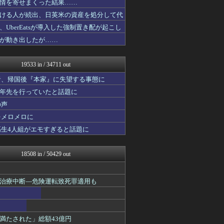
情を寄せまくった結果……
日刊やきう速報
ける人が続出、日英米の資産を処分して代
あらまめ2ch
原神速報 | GENSHI...
berEatsが導入した強制置き配が起こし
キニ速
が動き出したが……
フットボール速報
ジャンプ速報
漫画まとめ速報
19533 in / 34711 out
日本第一！ニュース録
なんJクエスト
者、帰国後『本家』に失望する事態に
バズッター速報
十年先を行っていたと話題に
わんこーる速報！
の声
ゲーム魔人
哲学ニュースnwk
をメロメロに
鷹速@ホークスまとめブログ
高生4人組がエモすぎると話題に
【サッカー まとめ】サカラ...
アナ速‐女子アナ画像速報
じわ速 芸能ニュースまとめ
18508 in / 50429 out
ラビット速報
ファイターズ王国＠日ハムま...
かせまと！
治療中断―危険運転致死罪適用も
なんJ PRIDE
まとめCUP
NEWSまとめもりー｜2c...
ゴールデンタイムズ
満たされた」総額43億円
浮気ちゃんねる