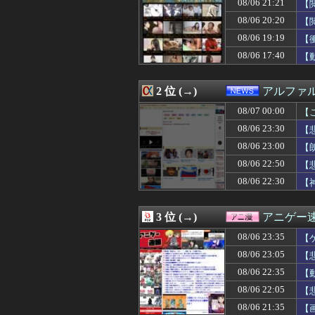
08/06 21:21
【
08/07 00:00
私「友達が飼って
08/07 00:00
私「新婦さんって
08/06 20:20
【
08/07 00:00
上海一月風暴とは
08/06 19:19
【
08/07 00:00
【悲報】政府、
08/06 17:40
08/07 00:00
【朗報】ファイア
【
08/06 23:59
韓国警察、大韓
08/06 23:58
【朗報】ミーグリ
2 位 (→)
アルファ
08/06 23:57
広島県知事ら「
08/06 23:56
今季もタイトル
08/07 00:00
【
08/06 23:56
【疑問】今年はA
08/06 23:30
【悲
08/06 23:55
【激怒】5年前の
08/06 23:55
中国外務省、広島
08/06 23:00
【
08/06 23:51
【AI】中国Dee
08/06 22:50
【
08/06 23:50
【悲報】友人が
08/06 22:30
【
08/06 23:50
【画像】小倉ゆ
08/06 23:50
【悲報】桐谷さん
08/06 23:49
【高校野球】佐野
3 位 (→)
アニゲー
08/06 23:49
【悲報】聖隷クリ
08/06 23:47
【悲報】バカ「ア
08/06 23:35
【
08/06 23:47
アイドルホースオ
08/06 23:05
【
08/06 23:46
【悲報】元ジャン
08/06 23:45
08/06 22:35
『太閤立志伝V
【
08/06 23:45
韓国人「韓国サッ
08/06 22:05
【
08/06 23:45
【悲報】サイバ
08/06 21:35
【
08/06 23:45
【悲報】桐谷さん