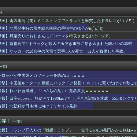
率､バブル期並み2割強 白書はインフレ防衛の格差注視
「迷彩服って効果ないだろ」 それではこちらをごらんください
ノースリーブ！！
覧]
みんなで大家さん」が約2881億円の債務超過 分配金の支払い停...
動画】両方馬鹿（笑）ミニストップでトラックと衝突したドラレコが（ノ∇`）
デュエル情報】君臨のヘッドライナーにイラスト違いの「魔導兵騎ゼ...
最近ある変化が起きつつある
動画】地震発生時の熊本総合病院の手術室の様子が(((ﾟДﾟ)))
告げた女性を車に監禁した50代男を逮捕」→「本当に情けない」
動画】野菜売りのおじさんにドローンを特攻させるおそロシア。
「宮崎駿が首を縦に振った金額」
動画】首都高で4tトラックが原因の玉突き事故に巻き込まれた軽バンの車載。
ガラスコーティングってやっぱり時間経過で剥がれるの？
行くんじゃなかった…」 日本を知ってしまったディズニー信者、帰...
動画】サッカーの試合中の落雷で選手1人が死亡、12人が負傷した事故。
PUとGPUをモールス信号で通信！？MicrosoftとT...
、『のび太「の」』と『のび太「と」』の違いがわからないと話題に
[一覧]
ーロッパが中国製メガソーラーを締め出しｗｗｗ
衝撃】中国製ルーター20機種にバックドア発見！ ネットに繋ぐだけで35秒ご
速報】れいわ新選組、「いのちの党」に党名変更ｗｗｗｗｗｗ
朗報】日産e-power、無給油で1980km走行しギネス記録を達成 55Lタンクでリ
速報】北朝鮮が日本海に向けてミサイル発射
主義！
[一覧]
悲報】トランプ肝入りの「戦艦トランプ」、一隻作るのに4兆円かかる模様www