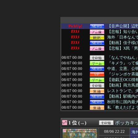
PickUp!
【音声公開】辺野
ｵﾇﾇﾒ
【悲報】知り合い
ｵﾇﾇﾒ
海外「日本なんて
ｵﾇﾇﾒ
【動画】佳子様(3
ｵﾇﾇﾒ
【悲報】X民「男
08/07 00:00
「なんでやねん」
08/07 00:00
『キメラ』って
08/07 00:00
中道、立憲、公
08/07 00:00
『ジャンポケ斉
08/07 00:00
【遊戯王OCG情報】
08/07 00:00
【動画】両方馬
08/07 00:00
レストランで。夫
08/07 00:00
【動画】駅構内の
08/07 00:00
秋田市に国内最
08/07 00:00
私「教えたげよう
08/07 00:00
【マスゴミ】高木
08/07 00:00
【これは荒れる
1 位 (→)
ポッカキ
08/07 00:00
ポケポケ、1年で
08/07 00:00
偽警察官「保釈金
08/06 22:22
海
08/07 00:00
【島根】コンビニ