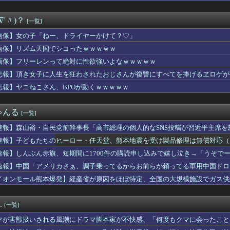
ってどうして批判されるんや？・・・・・・・・・
、市民プールで18m泳ぐ！！！【乃木坂46】
∇'〃)？
[一覧]
ニーのおいなり巻、卑猥すぎて賛否両論ｗｗｗｗｗｗｗｗ
も審判を買収したのか！」韓国サッカー協会による国際試合の審判買...
画像】女の子「ねー、ドライヤーかけて？♡」
さんたち、お◯ぱいの血管が透けてしまうｗｗｗwｗｗｗｗｗｗｗｗ❤
画像】リズム天国でシコったｗｗｗｗｗ
の話がキモイってまた盛り上がってる
画像】フリーレンって絶対に性欲強いよなｗｗｗｗｗ
S、レベチｗｗｗｗｗｗｗｗｗｗｗｗｗｗｗ
悲報】頂き女子に人生を狂わされたおじさんが復讐にすべてを捧げるヱロゲが
キロケット、怖すぎる…これよく轢かずに止まれたな
悲報】ヤニねこさん、BPOが動くｗｗｗｗｗ
新選組、新たな党名は「いのちの党」 略称は「いのち」
民、サークル申請が来るがコメントを見て思わず拒否してしまう
さん「キスしろ」というヤジからパニックに・・・・・・・・・
ゃんる
[一覧]
ルド、明日から発売のポケモンハッピーセットに個数制限を設けるｗ...
多くあった「ゲーム叩き」が世の中から殆ど消えてしまった理由ww...
速報】森山裕・自民党前幹事長「高市総理の個人的なSNS投稿が習近平主席を
パン三世』のガチで怖い話を聞いてワイ震えが止まらない…これは…...
速報】子どもたちのヒーロー・任天堂、熊本地震を受け製品修理は無償対応（災
の一歩とバキ以外で面白い格闘漫画ｗｗｗｗｗｗｗｗ
スレてないパパ活女と深夜2時までエ○チした結果ｗｗｗｗｗｗｗｗ...
速報】しんぶん赤旗、短期間に1700件の購読申し込みで嬉し泣き→「うそで
ハニトラに引っかかってしまう爆美女中国人が話題に…
「厳重な処罰を求める」
速報】中国「アメリカさぁ、調子乗ってるからお前らが頼ってる軍用中国ドロ
め∞みた』8話感想 みゅーたいぷ解散の危機！？
イオンモール熊本爆発】経産省が原因をほぼ特定、全国の大規模施設でガス供
の運ちゃん御用達ターミナル食堂のざっかけないオムライスｗｗｗｗ...
・・【PICKUP】
、イラン戦でほぼ全部使い果たすｗｗｗｗｗｗ
が「おっぱいグラドル」になるまでの歴史、シコすぎるwwww
.
[一覧]
e、Geminiが大赤字ｗｗｗｗｗｗｗｗｗ
会長、過ち認め「心から謝罪」 留任決定を英報道…W杯権利売却案...
マが害獣扱いされる風潮にドラマ脚本家が不快感、「何度もクマに会ったこと
で実父とバージンロード歩きたい→継父がブチギレた結果ｗｗｗｗ
り……