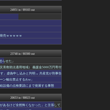
なんJクエスト
坂道情報通～乃木坂46まと...
24951 in / 89183 out
VIPPER速報
海外の反応リサーチ
なんJミュージアム
にゅーすアルー！
ゴールデンタイムズ
アナ速‐女子アナ画像速報
発売ｗｗｗｗｗ
サイ速
まとめたニュース
ウマ娘うまぴょい速報
なんJクエスト
23748 in / 80300 out
スコールちゃんねる｜２ちゃ...
アニゲー速報
怒らせた」
デジタルニューススレッド
害救助法適用地域） 義援金5000万円寄付
筋肉速報
ーす」虚偽申し込みと判明→ 共産党が刑事告
えっ!?またここのサイト?
いたしん！
ーン輸出禁止するわw」
ああ言えばForYou
給設備の点検要請にまで発展する事態
なんJクエスト
なんJ PRIDE
BIPブログ
20653 in / 88023 out
アルファルファモザイク＠ネ...
WorldFootball...
があるけど全然怖くなかった」と主張して
キスログ