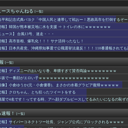
日本で嫌われてるアニメキャラのカップリングらしい…」
うか（元・小倉優香）が水着グラビア復帰ｗｗｗｗｗ
ュースちゃんねる
[一覧]
でワンナイトした相手が父の部下だった件wwww
億年に1人のデカ乳美少女が出現するｗｗｗwｗｗｗｗｗｗｗｗ❤
島平和記念式典パヨク「中国人民と連帯して戦おー！悪政高市を打倒するぞー
りに地元の同窓会に行ったら、私を見た瞬間何人かが固まった 私は...
朗報】韓国が熊本被災地に水を支援 ⇒ トイレの水にｗｗｗｗｗｗｗ
れる風潮にドラマ脚本家が不快感、「何度もクマに会ったことがある...
ニュース】 台風13号、迷走・・・
自民党前幹事長「高市総理の個人的なSNS投稿が習近平主席を怒ら...
ーのおいなり巻（600円）ｗｗｗｗｗ
朗報】高市首相、爆乳化！！！ サナ活待ったなし！
爆走】レーシングマスター！勝利を目指してアクセル全開なのら！！！
速報】日本共産党、沖縄県知事選で公職選挙法違反！！！ 110番通報されて
、母が危篤になっても「会いに行かない」と言った
の画像でフフッてなったら絶対に寝ろよwwwwww
ん、8月6日の原爆の日にトンデモ持論を展開し物議… → ネット...
速報
[一覧]
公共の場で必ず手を繋いでる。でもTDLで友人に「こういう場所く...
悲報】ディズニーのおいなり巻、卑猥すぎて賛否両論ｗｗｗｗｗｗｗｗ
名セクシー女優さん、整形手術に大失敗して撮影不能に⇒！！
ル(27)さん、全身エ□すぎてしまうｗｗｗｗｗｗｗ
木坂で一番顔がエロい子ｗｗｗｗｗｗｗｗｗｗｗｗｗｗｗｗｗｗｗ
肝入りの「戦艦トランプ」、一隻作るのに4兆円かかる模様wwww...
画像】小倉ゆうか(元・小倉優香)、まさかの水着グラビア復帰ｗｗｗｗｗ
者「はっきり言う、ジャングリア沖縄ほんとーーーーーーーーにおも...
ナウンスが流れた鉄道会社、声明を発表「当社が意図しない音声が流...
悲報】クロちゃん、とち狂ったツイートをする
イターで最下位転落。小園猛打賞2打点！モン2ラン！秋山菊池泰名...
酒屋で4名です！ってする時、アヘ顔ダブルピースしてるみたいになるの恥ず
くせにビキニになる女子ｗｗｗｗｗｗｗｗｗｗｗｗｗｗｗｗｗｗｗｗ...
いる夫から「髪の毛洗ってヒゲを剃ってくれ」と言われた。自分でや...
好きなセクシー女優が「春陽モカ」「金松季歩 」「乙アリス」なん...
る速報！
[一覧]
か「ウィッチクラフト」の新規いるけど強いの？
悲報】サイバーコネクトツー社長、ジャンプ公式にブロックされるｗｗｗｗ
選挙でもないのになんで休止・・・？
この画質どうにかならんのか・・・？