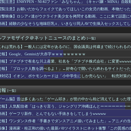
閲覧注意】ENHYPEN・NI-KIファン「みなちゃん」（キャバ嬢・MINA）自殺
る犬、ダンスできるみたいだよ」ママ友「すごいね！」→ 後日。テ...
、あのお店の人…？」友人「え？」→結婚式の会場でまさかの人物に...
閲覧注意】お願いだからフェイクであってほしいこの女児の動画、本物だった
——造反派が一夜で市の権力を奪った1967年1月
衝撃映像】ロシア♂達がウクライナ美少女を拷問する動画、ここに来て話題に
SA有料化検討で「休めと言いつつ休むな」矛盾にネット呆れ
ーエムブレムさん、ついにキャラ成長率がゲーム内で見れるようにな...
動画】経験の少なそうな地味巨乳♀、いきなり同人AVで生挿入セックスしてし
サッカー協会を家宅捜索 代表監督選考巡り
8次結果...ついに長嶋に1完売がつく！！！
ルファモザイク＠ネットニュースのまとめ
[一覧]
核抑止論、根本的におかしい」
獲得を目指すFC町田ゼルビア黒田剛監督が抱負を語る
これは荒れる】一般人には定年があるのに、国会議員は何歳まで続けられるの
KB48は@JAM出ないのかな？
報】Google、Geminiが大赤字ｗｗｗｗｗｗｗｗｗ
NHK性加害出演者Xさん「今も普通の顔して芸能活動してる」・・...
原爆投下に関して「同情を得ようと核被害者の立場を政治利用」[8...
朗報】プチプチで有名な川上産業、社名を「プチプチ株式会社」に変更wwww
pSeek、近日中に「大幅値上げ」か API料金ページに追記
悲報】「ブロック人数を調べるよ！」←好奇心で開いたら終わるサイトだった【Hot
盛大な結婚式を2ヶ月で離婚→その結末がこれｗｗｗｗ
神対応】イオン、ポケモンカードは「小中学生にしか売らない」 転売対策の
うか（元・小倉優香）が水着グラビア復帰ｗｗｗｗｗｗｗｗｗｗｗ
「人生かけて7億円貯めたのにガンで死ぬかも。もっと素直に遊べば...
日大・鈴木さん、102球無四球完封で聖隷クリストファーを1対0...
速報
[一覧]
ストファーの150km左腕・高部くん、10奪三振自責点0で負け...
ジフライうめー」ワイ「ほーい（ケチャップ取り上げる）」ｗｗｗｗ...
ゲーム脳】昔は多くあった「ゲーム叩き」が世の中から殆ど消えてしまった理由ww
ーディション2026結果
悲報】人気配信者「はっきり言う、ジャングリア沖縄ほんとーーーーーーーー
グル斉藤の被害女性「事件で知名度を上げてバウムクーヘン売ったり...
』って知面白いの？
動画】ゲーフリ新作、とんでもない手抜きをしてしまうwwwww
カー協会が行った国際試合の性的接待の全容がこちら…」→「完全に...
悲報】ワンダンス作者「手書きでダンスアニメ描いてみました」←アニメの当
ーコネクトツー社長、ジャンプ公式にブロックされるｗｗｗｗ
画像】漫画家・桂正和の描いた最新パ0ツイラストにネット衝撃「この質感の
「人生かけて7億円貯めたのにガンで死ぬかも。もっと素直に遊べば...