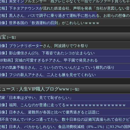
悲報】美女インフルエンサー「残クレじゃなくて一括でアルファード買っちゃった」
ー」とかいうかつて有能クリエイターを続々と輩出した謎の界隈ww...
悲報】下ネタアナウンスが流れた鉄道会社、声明を発表「当社が意図しない音
木村祐一さん、誰だか分からないくらい激変してしまう・・・
(41)「Xはもう愚痴だらけだから開きたくない」
悲報】黒人さん、バスで調子に乗り過ぎて運転手に怒られる。お前らの想像の1
人民、中国人民と連帯して戦おー！悪政高市を打倒するぞー！」
画像】世界各国の「飲酒運転の罰則」がこれらしいｗｗｗｗ
、男性の自信喪失の原因に… 6割超が「人生の敗者」自認
ノースリニットの巨乳、横乳、脇！！【GIF動画あり】
食べるアイスおいち！「きーん」ってするち。
お宝
[一覧]
0 13打数3安打 2本塁打 7打点
画像】ブランチリポーターさん、阿波踊りでワキ祭り
】Holiday∞Holiday200万再生【蓮ノ空】
。背徳感ヤバすぎだってwwwwwww
画像】影山優佳さん(25)、下着姿であたシコが止まらない
に64歳男性死亡 8合目付近で意識失う
GIF動画】宮城の可愛すぎるチアさん、甲子園で発見される
』6話感想 ダラさんにビームを打ちたいと懇願する薫
』にありがちな事
ステの気象予報士さん、こういうのでいいんだよっていう横乳の張り
中米W杯振り返り『サッカーに幻滅した人多いのでは…』審判や汚い...
画像】フジの新人アナさん、二人とも腋を見せてくれない
嚇射撃に怯まないと射殺される恐ろしい国になる…
で有名な川上産業、社名を「プチプチ株式会社」に変更wwwww
ーショいってきたぞ
ュース : 人生VIP職人ブログwww
[一覧]
戸を見ながら)
門家「日本車はダサい、見てて恥ずかしい」
死亡説が本当にそうなのかで揉める話題になってるのを知って驚いて...
ーに全く新鮮味がなくなってきた奴ｗｗｗｗｗｗｗｗｗｗ
画像】福岡、こんなのが普通に走ってるｗｗｗｗｗｗｗｗｗｗｗｗｗｗｗｗ
師に55億円騙し取られた…」ワイ「はえーかわいそう…会社滅茶苦...
画像】日本さん、避難所が各国と比べて優秀過ぎると話題に
間に転職して給料倍になる
調不良で休んでパチンコ通ってたら、数十日単位の証拠写真撮られて会社クビ
てエロ配信してる19♀に叱られる
い気持ちがわからない お前らは一度ぐらいは思ったことがあるんか...
悲報】日本人、バカかもしれない。食品消費税減税（8%→1%）に93.2%の