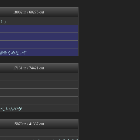
海外の万国反応記＠海外の反...
mashlife通信
18082 in / 60275 out
キスログ
！」
なんJミュージアム
結婚・恋愛ニュースぷらす
U-1 NEWS.
おーるじゃんる
コノユビニュース｜みんなの...
トレンドの通り道
も辞全くめない件
おうち速報
ぶる速-VIP
政経ワロスまとめニュース♪
17131 in / 74421 out
修羅場ライフ速報
不思議.net - 5ch...
女子アナお宝画像速報－5c...
大艦巨砲主義！
アニゲー速報
わんこーる速報！
広島東洋カープまとめブログ...
かしいんやが
いたしん！
修羅の華-家庭・生活まとめ
Zチャンネル＠VIP
15879 in / 41337 out
遊戯王マスターデュエルまと...
大河ドラマ2ch
大河ドラマ2ch