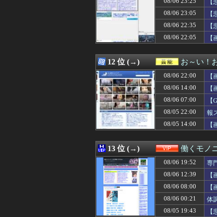
08/06 23:25
【
08/06 23:02
【衰退】「エロゲ
08/06 23:05
【
08/06 23:02
「キム兄」こと
08/06 22:35
08/06 23:01
【悲報】中川翔子
【
08/06 23:01
パヨク「アジア
08/06 22:05
【
08/06 23:01
【警告】株式投資
08/06 23:01
河出奈都美アナ 
08/06 23:01
【ウマ娘】夜に
12 位 (→)
お～い！
08/06 23:00
ガルシア 打率.23
08/06 22:00
【
08/06 23:00
【ラブライブ！】【祝
08/06 23:00
冨里奈央、超薄着
08/06 14:00
【
08/06 23:00
富士登山ツアー中
08/06 07:00
【
08/06 23:00
『令和のダラさん
08/05 22:00
08/06 23:00
『古き良きRPG
報
08/06 23:00
川淵三郎さん、北
08/05 14:00
【
08/06 23:00
日本、警察の威
08/06 23:00
【朗報】プチプチ
08/06 23:00
日本一うまいラ
13 位 (→)
働くモノニ
08/06 23:00
【城プロ】(夏江
08/06 19:52
専
08/06 23:00
グリーンのラッタ
08/06 23:00
【悲報】オ●ニ
08/06 12:39
【
08/06 23:00
積水ハウス「地面
08/06 08:00
【
08/06 23:00
ワイ公務員、民
08/06 00:21
体
08/06 23:00
ワイ、よりによっ
08/06 23:00
外で全裸になりた
08/05 19:43
【