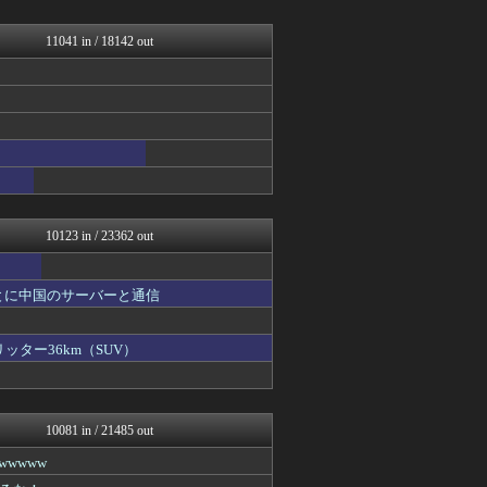
常識的に考えた
Y速報
アナきゃぷ速報
11041 in / 18142 out
みそパンNEWS
スターライト速報 -遊戯王...
ゲーム実況者速報＠YouT...
韓国ニュース反応まとめ
ニチカン！
バイク速報
【海外の反応】 パンドラの...
モッコスヌ〜ン
カンダタ速報
10123 in / 23362 out
とに中国のサーバーと通信
ッター36km（SUV）
10081 in / 21485 out
wwww