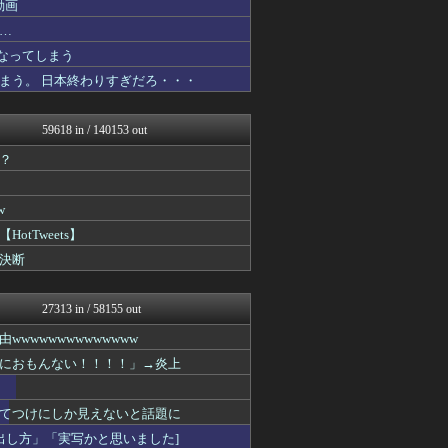
動画
修羅ママ速報
鬼女はみた -修羅場・恋愛...
…
ネトウヨにゅーす
なってしまう
モッコスヌ〜ン
まう。 日本終わりすぎだろ・・・
カンダタ速報
厳選！韓国情報
乃木坂46まとめ 乃木りん...
59618 in / 140153 out
なんJ政治ネタまとめ
ドメサカブログ
？
AKB48タイムズ（AKB...
なんJクエスト
国難にあってもの申す！！
w
かせまと！
Tweets】
キスログ
決断
ラビット速報
思考ちゃんねる
なんJクエスト
27313 in / 58155 out
なんJクエスト
なんJクエスト
wwwwwwwwwwww
ハロン棒ch
におもんない！！！！」→炎上
なんJ PRIDE
げぇ速
海外トークログ
てつけにしか見えないと話題に
わんこーる速報！
出し方」「実写かと思いました]
V速ニュップ