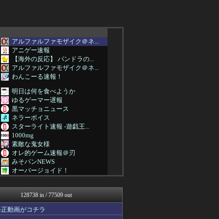
アルファルファモザイク＠ネ...
アニゲー速報
【海外の反応】 パンドラの...
アルファルファモザイク＠ネ...
わんこーる速報！
明日は何を食べようか
ゆるゲーマー遅報
黒マッチョニュース
ネラーボイス
スターライト速報 -遊戯王...
1000mg
素敵な鬼女様
オレ的ゲーム速報＠刃
みそパンNEWS
オーバージョイド！
モナニュース
アルファルファモザイク＠ネ...
128738 in / 77509 out
Y速報
投資ちゃんねる
修正動画がコチラ
常識的に考えた