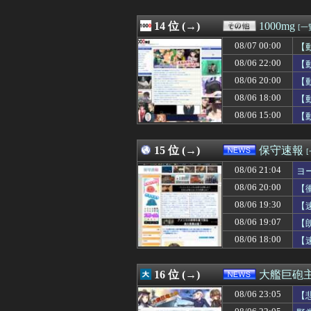
08/06 23:00
家計資産の株比
08/06 23:00
【画像】同級生
08/06 23:00
14 位 (→)
吉岡恵麻アナ 
1000mg
[一
08/06 23:00
不動産ファンド「
08/07 00:00
【
08/06 23:00
【遊戯王ラッシュ
08/06 23:00
08/06 22:00
Vチューバーに
【
08/06 23:00
韓国人「別れを
08/06 20:00
【
08/06 23:00
【衝撃】韓国人
08/06 18:00
【
08/06 23:00
車とかバイクの
08/06 23:00
海外「日本なんて
08/06 15:00
【
08/06 23:00
【マイクロLED】C
08/06 23:00
ドラえもん映画
15 位 (→)
保守速報
08/06 21:04
ヨ
08/06 20:00
【
08/06 19:30
【
08/06 19:07
【
08/06 18:00
【
16 位 (→)
大艦巨砲
08/06 23:05
【