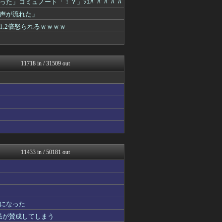
コミュノート「！？」ｼｭﾊﾞﾊﾞﾊﾞﾊﾞﾊﾞ
mutyunのゲーム+αブ...
声が流れた」
オレ的ゲーム速報＠刃
なんJ PRIDE
.2倍怒られるｗｗｗｗ
痛いニュース(ﾉ∀`)
凹凸ちゃんねる 発達障害・...
アナきゃぷ速報
ウマ娘まとめ速報うまろぐ
11718 in / 31509 out
阪神タイガースちゃんねる
コンテンツ・声優 | ラブ...
乃木通 乃木坂46櫻坂46...
登山ちゃんねる
ああ言えばForYou
ゆるゲーマー遅報
footballnet【サ...
黒マッチョニュース
アルファルファモザイク＠ネ...
明日は何を食べようか
11433 in / 50181 out
城プロRE速報 -城プロR...
アルセウス速報＠ポケモンま...
BIPブログ
投資ちゃんねる
あらまめ2ch
になった
キニ速
ほんわかMkⅡ
国民が賛成してしまう