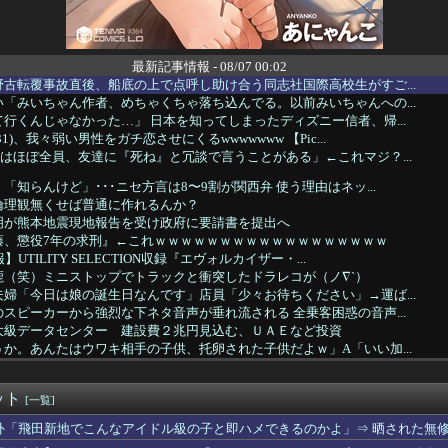
最新記事情報 - 08/07 00:02
古転覆事故直後、船底の上で点呼し助け合う同志社国際高校生がすご...
「みいちゃん作者、めちゃくちゃ落ち込んでる。以前みいちゃんへの...
行くんじゃなかった…」 日本を知ってしまったディズニー信者、帰...
1)、我々弱い男性をガチ恋させにくるwwwwwww 【Pic...
はほぼ全員、友達に『死ね』と冗談で言うことがある」←これマジ？...
「知らんけど」･･･ニセ方言は8〜9割が関西弁 使う理由はネッ...
倫理観無くせば普通に作れるんか？
明が熊本地震現地報告を受け政府に要請書を提出へ
藤、懲役7年の求刑』←これｗｗｗｗｗｗｗｗｗｗｗｗｗｗｗｗｗｗ
UTILITY SELECTION収録『エヴォルカイザー・...
鹿（笑）ミニストップでトラックと衝突したドラレコが（ノ∇`）
婦「今日は娘の誕生日なんです」店員「少々お待ちください」→運ば...
スピーカーから強烈な下ネタ音声が垂れ流される 全乗客困惑の音声...
大級データセンター 建設費２兆円見込む、ＵＡＥなど投資
か。あんたはウワキ相手の子供、托卵された子供だよｗ」A「いい加...
美帆の国民栄誉賞受賞の画像、敢えて高市首相が写らないよう切り取...
】一般人には定年があるのに、国会議員は何歳まで続けられるの？
ット
1600万人が引退・・・
[一覧]
を払えば逮捕されずに済むよ」３０代男性が1342万円だまし取ら...
外「飛田新地でこんなアイドル級の子と即ハメできるのかよ」⇒ 晒された無
で1800mlの麦焼酎（いいちこ）をズボンのポケットに入れて万...