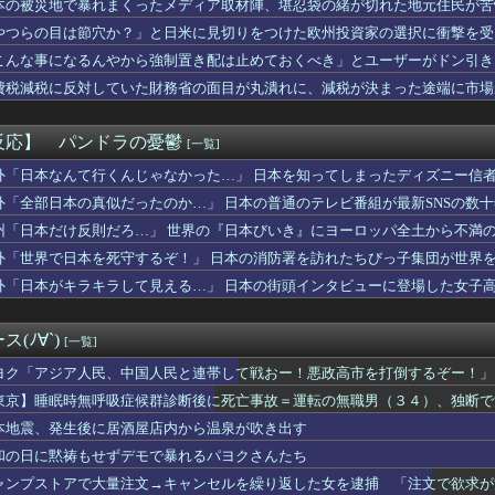
本の被災地で暴れまくったメディア取材陣、堪忍袋の緒が切れた地元住民が苦
評「選手との会話がほとんどなく意思疎通が難しかった。大谷さえ『...
やつらの目は節穴か？」と日米に見切りをつけた欧州投資家の選択に衝撃を受
取入派？それとも内気循環派？ [917589786]
りに選んだのは……
我がほたちんが最強になるのか
こんな事になるんやから強制置き配は止めておくべき」とユーザーがドン引き、U
イーヌ、ドッグランに行くも周囲と馴染めず無言の帰宅
のは……
費税減税に反対していた財務省の面目が丸潰れに、減税が決まった途端に市場
滉は「めっちゃモテる」 年収7億円・お洒落・包容力…超愛される...
ジャンプさん、最大発行部数653万部から急降下でついに100万...
ラータイムのせいで寿命を大幅に失ってしまったけどそれでちょうど...
反応】 パンドラの憂鬱
[一覧]
20機種にバックドア 外部から完全制御できる機能が仕込まれていた
続いていると聞いてビビる漫画「ながされて藍蘭島」「咲」「らき☆...
外「日本なんて行くんじゃなかった…」 日本を知ってしまったディズニー信
んのブラジャーに媚薬塗って放置しておいたらｗｗｗｗｗｗｗｗｗｗ...
外「全部日本の真似だったのか…」 日本の普通のテレビ番組が最新SNSの数
フルエンサー「残クレじゃなくて一括でアルファード買っちゃった」...
州「日本だけ反則だろ…」 世界の『日本びいき』にヨーロッパ全土から不満
の新トレーラー、ネトフリ独占(6時間先行)ｗｗｗ
難破して日本に漂着した白人だった説
外「世界で日本を死守するぞ！」 日本の消防署を訪れたちびっ子集団が世界
日は早く帰って寝る」
外「日本がキラキラして見える…」 日本の街頭インタビューに登場した女子
ー王国ブラジル…国民の大半がサッカーの興味なしの模様・・
伊藤百花の生腋写真が公開されてしまう
エッチなメスうさぎいたら？
(ﾉ∀`)
[一覧]
れたオッサン、最近母を亡くして精神的ショックを受けていたと判明
】新庄監督｜ソフトバンク 17回戦｜コメントまとめ｜8/5
ヨク「アジア人民、中国人民と連帯して戦おー！悪政高市を打倒するぞー！」
上抜け 1ドル158円台
東京】睡眠時無呼吸症候群診断後に死亡事故＝運転の無職男（３４）、独断で
既に猛暑で合計20試合中止にｗｗｗｗｗｗｗｗｗｗ
本地震、発生後に居酒屋店内から温泉が吹き出す
一流グラドル集結した結果www
＆ののかちゃん、異色のコンビで「まんが日本昔ばなし」を舞台化し...
和の日に黙祷もせずデモで暴れるパヨクさんたち
初めて見たんだが
ャンプストアで大量注文→キャンセルを繰り返した女を逮捕 「注文で欲求が
「口移し」で酒を飲んで興奮した。おそらく男女の関係になる