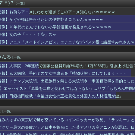
∇'〃)？
[一覧]
すぎる県警本部長」、失職・・・・・
郎が今季最長7回1失点で4勝目 登板数＆先発数も自己最多タイ「...
悲報】お前らアニメにわかが過ぎてこのアニメ知らないｗｗｗｗｗ
女さん「はい、好きに触っていーーーーーーーよ？笑」⇒♡♡
画像】かぐや様は告らせたいの伊井野ミコちゃんｗｗｗｗｗ
「人生がつまらなくなっている人へ。『これ』やってください」
です。家が嫌いすぎて家を出て現在養護施設で暮らしています
画像】70年代のとんでもない小学館漫画が発見されるｗｗｗｗｗ
人美少女「おっぱいなんて飾りです」→貧乳でも次元が違うと話題に
画像】女の子「・・・！💦」スッ
べきアニメ教えてや
画像】アニメ「メイドインアビス」エチエチなデバステ役に諸星すみれさんｗ
、息子の「自閉スペクトラム症」診断にショックで涙… 見逃してい...
ロイドみたいな女子小学生が発見される
超脱税疑い 詐取金で競艇か、国税当局
ゃんる
[一覧]
、クッソエ口い20代の女の尿道を啜りまくった結果ｗｗｗｗｗｗｗ...
ん、声優雑誌で搾乳
速報】人事院、2年連続で国家公務員月給3%増の「1万5056円」引き上げ勧告 
しい」中国国防省が防衛白書に反発…日本の新型軍国主義と批判！
速報】京大病院、手術ミスで女性患者を「植物状態」にしてしまう・・・
軍の船が衝突2人死亡 南シナ海でフィリピン船を追跡中、公表まで...
ーフの現役JCアイドルデビュー
速報】トランプ大統領、出産旅行を禁じる大統領令「米国籍取得を目的とした
中日 2026/08/07 【才木8回無失点 佐藤1安打2...
P】エッセイスト「原爆を二度と使わせてはならない」→リプ「もちろん中国
点！レッドソックスがホワイトソックスに劇的サヨナラ！破竹の8連...
速報】日銀植田総裁「今後は女性の正社員化と外国人の人材活用が鍵」
新星MFがドルトムント移籍！…ゲンクから総額58億円で加入
16歳超逸材が開幕Jデビュー戦で魅せた“衝撃プレー”にSNS...
打数５安打６打点 小久保監督「スタメンでもあれぐらい打ってほし...
.
[一覧]
)、明日嫁(34)と妊活しないといけなくて辛い
、スーファミミニ、PCエンジンミニ、メガドラミニ、ネオジオミニ
混みのはずの東京駅で鍵が空いているコインロッカーが散見、「ラッキー」と
ガキ、姉がエロすぎて精通
ピクサー最大の失敗だ」と日本を舞台にした某アメリカ産アニメが話題に、日
った義父。すると、1万円の非常持ち出し袋が12個も届いてしまい...
日本は危険だ」と吹聴したのを真に受けた中国人旅行客、だが代替旅行先が日