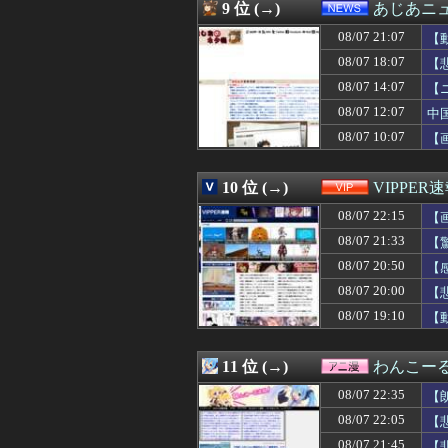
08/07 22:20
ぜんじろう「高市
9 位 (→)
あじあニ
08/07 22:20
韓国人「韓国代表
08/07 21:07
08/07 22:19
【画像】爆乳コ
【
08/07 22:19
時給500円で働
08/07 18:07
【
08/07 22:18
私が義両親に贈っ
08/07 14:07
【
08/07 22:18
既婚子持ちのおば
08/07 22:18
【衝撃】アラフ
08/07 12:07
中
08/07 22:18
【海外の反応】元
08/07 10:07
【
08/07 22:16
【速報】サウジ 
08/07 22:16
【徹底議論】「
08/07 22:15
P「おちんちんル
10 位 (→)
VIPPER
08/07 22:15
ウイスキー飲ん
08/07 22:15
【
08/07 22:15
辛い物が苦手な彼
08/07 22:15
楽天イーグルス、
08/07 21:33
【
08/07 22:15
【画像】JK10人
08/07 20:50
【
08/07 22:15
◆悲報◆ウガンダ
08/07 22:15
08/07 20:00
【画像】人気グラ
【
08/07 22:13
東大調査「外国人
08/07 19:10
【
08/07 22:13
バカ「アジフライ
08/07 22:12
【悲報】大物ミュ
08/07 22:12
旦那に身体を求
11 位 (→)
わんこー
08/07 22:11
レインボー池田
08/07 22:35
【
08/07 22:11
巨人・浅野翔吾
08/07 22:10
【悲報】社内リ
08/07 22:05
【
08/07 22:10
【まどマギSS】
08/07 21:45
【