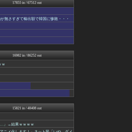
なんJ PRIDE
17855 in / 67512 out
世界の憂鬱 海外・韓国の反...
じわ速 芸能ニュースまとめ
ふぇー速
物が無さすぎて輸出額で韓国に惨敗・・・
衝撃体験！アンビリバボー｜...
鬼女まとめ速報 -修羅場・...
NEWSぽけまとめーる
ボールパーク速報 海外の反...
かせまと！
哲学ニュースnwk
SS 森きのこ！
16982 in / 86252 out
育児板拾い読み
ｗｗ
鬼女の宅配便 - 修羅場・...
ポリー速報
VIPPER速報
WorldFootball...
まとめCUP
もえるあじあ(･∀･)
理想ちゃんねる
NEWSまとめもりー｜2c...
浮気ちゃんねる
15821 in / 48408 out
mashlife通信
なんじぇいスタジアム＠なん...
キスログ
「…」→結果ｗｗｗｗ
えすえすログ
アニメ化します！」ネット民「いや…ダメ