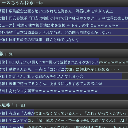
さんの被災地視察動画は北朝鮮の記録映画かと思った。金正恩でも...
ュースちゃんねる
[一覧]
がロンドン五輪銅メダル剥奪の危機！海外メディアが『時効の壁を越...
スプレイヤーさん、お○ぱいの現実を見せつけるｗｗｗ
動画】広島記念公園を追い出された左翼さん、流石にキモすぎて炎上
いてるけど質問ある？
悲報】円安容認派「円安は輸出が伸びで日本経済ホクホク！」⇒ 世界に売る
た日本酒を義兄嫁がお雑煮に足そうとして手をすべらせ足の上に落と...
ニュース】 韓国が熊本被災地に水を支援 ⇒ トイレの水にｗｗｗｗｗｗｗ
さんとウワキした元彼から着たメールがどっかで聞いたことあるニュ...
ォーワイ、仕事をやめる決心をするｗｗｗｗｗ
国外務省「日本は原爆落とされて当然。どの国も同情なんかしない」
巨人のマイコラスがメジャー10年在籍を迎える【MLB】
画像】日本共産党の街宣車、ほんと碌でもないな
パキスタン トルコ３カ国 相互防衛協定締結
日本をダメにした総理大臣」←結局誰だと思う？
ーレットスタート！おちんちんが挿入されるアイドルはぁ！？」律子...
速報
[一覧]
でる人に聞きたいんやが
画像】JK10人とハメ撮り770本撮って逮捕されたイケおじ(54)ｗｗｗｗｗｗｗ
女。「家のカレーはどうしてるの？」と聞いたら、冷めてしまう返事...
日ハム打線に5死球 新庄監督「ちょっと多かった。ちょっと考えて...
驚愕】動物さんたち、一斉に「コンビニの棚」に興味を示し始める・・・
とハメ撮り770本撮って逮捕されたイケおじ(54)ｗｗｗｗｗ...
感動】新聞さん、壮大な縦読みを仕込んでしまう🥺
サッカー界に衝撃 若き主将が死去 携帯電話強盗に抵抗した末に石...
ドル「お風呂なう」おっぱいﾀﾌﾟﾝ
悲報】未来で待ってる女さん、あまりにも多すぎて大渋滞に😭
受け入れ反対」大幅増（20.7pt増）、若い世代で増加幅大
動画】あたシコ女襲来ｗｗｗｗｗｗｗｗｗｗｗｗｗｗｗｗｗ
うめーwww」ワイ「ほーい(ケチャップ取り上げる)」
ージシャンSUGIZOさん、『爆弾発言』キタァアアアアアーーー...
められるのがツラい件。土日は複数回。相手の性欲を衰退させたい
る速報！
[一覧]
、アナウンサーと結婚ｗｗｗｗｗ
朗報】有識者「人生がつまらなくなっている人へ。『これ』やってください」
が右膝痛 ８日に故障班合流と球団発表
ア充カップルに負けた結果がこれｗｗｗｗ
悲報】アニメアイコン「AI！俺のツイートで一番キモいの教えてくれ！」AI
さやか「杏同生活！」
悲報】ネット民「今週のみいちゃんワロタ」「現実が見えてきた」→みい山「