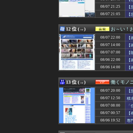
08/07 22:10
【画像】吉岡里
だ
08/07 21:25
08/07 22:10
ニューカッスルが
【
08/07 22:10
【画像】JKダン
08/07 21:05
【
08/07 22:10
【速報】人事院、
08/07 22:09
激混みのはずの東
08/07 22:09
地獄だ。うちは
12 位 (→)
お～い！
08/07 22:09
30代元教員「盗
08/07 22:00
【
08/07 22:09
【画像】男、い
08/07 22:09
【Vtuber】水
08/07 14:00
【
08/07 22:08
【悲報】X民「高
08/07 07:00
【
08/07 22:08
【ウマ娘】マッ
08/06 22:00
08/07 22:07
【画像】片岡鶴
【
08/07 22:07
【試合後コメント
08/06 14:00
【
08/07 22:06
急な用事で義兄夫
08/07 22:05
ツベコメ「この
08/07 22:05
【悲報】中国の強
13 位 (→)
働くモノニ
08/07 22:05
「ドラゴンボール
08/07 20:00
【
08/07 22:05
【悲報】アニメア
08/07 22:05
日本やドイツが
08/07 12:50
積
08/07 22:05
【速報】BEYOOO
08/07 08:00
「
08/07 22:05
【エロ漫画】T
08/07 00:57
【
08/07 22:05
【動画】ショート
08/07 22:05
【中古機価格23
08/06 19:52
専
08/07 22:05
【画像】鈴木奈々
08/07 22:04
【今日の嫁】俺、