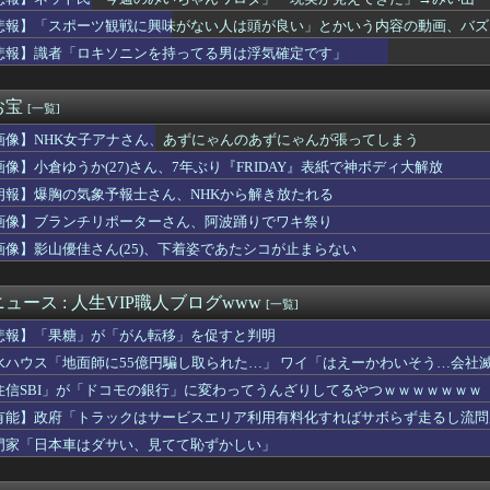
帆、地味な水着なのにムチムチボディがHすぎる
ろ」
新守護神候補を確保！…昨季ブラガで台頭した24歳のチェコ代表G...
悲報】「スポーツ観戦に興味がない人は頭が良い」とかいう内容の動画、バズ
ス部、なぜか部員の８割が巨乳ｗｗｗwｗｗｗｗｗｗｗｗ
悲報】識者「ロキソニンを持ってる男は浮気確定です」
2年連続で国家公務員月給3%増の「1万5056円」引き上げ勧告...
京駅で鍵が空いているコインロッカーが散見、「ラッキー」と思って...
長男長女次男三人兄弟で古くから続く家業で後継は欲しいという家族
お宝
[一覧]
撮しただけなのに全国ニュースで名前を晒され再就職が難しい。あま...
画像】NHK女子アナさん、あずにゃんのあずにゃんが張ってしまう
くらイケメンでも『30年』でクソジジいになってしまう
宮枢(××××)にお前ら〇〇コンが寄り付かない理由ってこれが...
画像】小倉ゆうか(27)さん、7年ぶり『FRIDAY』表紙で神ボディ大解放
市総理が防弾ガラスやSPに守られてながら平和式典でスピーチして...
朗報】爆胸の気象予報士さん、NHKから解き放たれる
クちゃんたまに育成すると可愛さにビビるんだよね
太郎の1日スケジュールｗｗｗ
画像】ブランチリポーターさん、阿波踊りでワキ祭り
】新庄監督｜楽天 17回戦｜コメントまとめ｜8/6
画像】影山優佳さん(25)、下着姿であたシコが止まらない
婦の家を訪ねたら義兄嫁が職人のような姿で現れた。台所の点検口を...
曲に救われました！」←これ
者女性「年齢のせいで誰も私と結婚してくれない！！」⇒ (※画像...
ュース : 人生VIP職人ブログwww
[一覧]
」の孫悟飯という、格落ちと最上位返り咲きを繰り返すお兄ちゃん・...
悲報】「果糖」が「がん転移」を促すと判明
イコン「AI！俺のツイートで一番キモいの教えてくれ！」AI「…...
連合国に負けた理由
水ハウス「地面師に55億円騙し取られた…」 ワイ「はえーかわいそう…会社
OONDS、CHICA#TETSUの新リーダーに西田汐里、...
住信SBI」が「ドコモの銀行」に変わってうんざりしてるやつｗｗｗｗｗｗｗ
Sエロ漫画主人公「起きたら美少女になっちゃった！？」ワイ「おお」
有能】政府「トラックはサービスエリア利用有料化すればサボらず走るし流問
スリーパーで有名な人、視聴者から「寝た方がいい」と言われブチギ...
0万円】スマスロSAO2、またガラスが粉々になる…
門家「日本車はダサい、見てて恥ずかしい」
(38)さん、豊満バストの下着姿がスケベすぎるｗｗｗｗｗｗ
インフルで自宅療養中。そんな俺の為に嫁が卵粥を作ってるんだがそ...