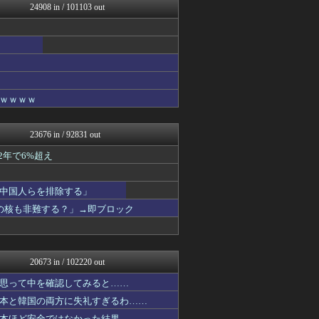
24908 in / 101103 out
スコールちゃんねる｜２ちゃ...
ベイスターズ速報＠なんJ
不思議.net - 5ch...
わんこーる速報！
子育てちゃんねる
筋肉速報
おたくみくす 声優まとめ
ｗｗｗｗ
watch＠２ちゃんねる
まにゅそく 2chまとめニ...
資格ちゃんねる
23676 in / 92831 out
えっ!?またここのサイト?
ぐら速 -声優まとめ速報-
2年で6%超え
軍事・ミリタリー速報☆彡
まとめたニュース
中国人らを排除する」
いたしん！
虎速
の核も非難する？」→即ブロック
わーすぽ 海外の反応
Samurai GOAL
【サッカー まとめ】サカラ...
鷹速@ホークスまとめブログ
20673 in / 102220 out
おうまがタイムズ
カンダタ速報
思って中を確認してみると……
妹はVIPPER
本と韓国の両方に失礼すぎるわ……
かぞくちゃんねる
本ほど安全ではなかった結果……