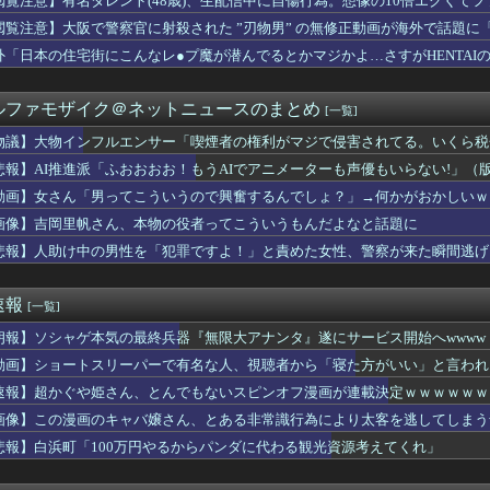
閲覧注意】有名タレント(48歳)、生配信中に自傷行為。想像の10倍エグくて
31)、あの丘でデカ乳を垂らすｗｗｗｗｗｗｗｗｗｗｗｗ
閲覧注意】大阪で警察官に射殺された ”刃物男” の無修正動画が海外で話題に
8年8月8日“ぜったいうまい!!たこ焼を、1舟88円（税込）...
婚申し出されなんJでレスバ…その理由がコレｗｗｗｗ
外「日本の住宅街にこんなレ●プ魔が潜んでるとかマジかよ…さすがHENTAI
ンダムSEEDがアンチに叩かれていた理由を今一度考えようｗｗｗ
1万人超えの店も…令和8年8月8日が来る・・・！！
ルファモザイク＠ネットニュースのまとめ
[一覧]
した瞬間に梅野も交代するべきだった説、浮上する
の子を次々と妊娠。3回堕したせいか、結婚してから子供は出来なか...
物議】大物インフルエンサー「喫煙者の権利がマジで侵害されてる。いくら税
部長の武勇伝。部長が平社員の頃、新人の女の子に課長が無理矢理酒...
悲報】AI推進派「ふおおおお！もうAIでアニメーターも声優もいらない!」
8年8月8日“ぜったいうまい!!たこ焼を、1舟88円（税込）...
者から酒ドクターストップを食らう
動画】女さん「男ってこういうので興奮するんでしょ？」→何かがおかしいｗ
音さんの胸が相変わらずデカいと話題になる
画像】吉岡里帆さん、本物の役者ってこういうもんだよなと話題に
員が客にムカついた結果」（海外の反応）
悲報】人助け中の男性を「犯罪ですよ！」と責めた女性、警察が来た瞬間逃げ
のNewtypeボディー”をご覧くださいwwwww小倉あずさ...
A.こと氷川きよしさん、ライブを前にあたシコ欲全開ｗｗｗｗｗｗ
ouTubeで検索すると悲惨だよな
速報
[一覧]
激おこｗ【乃木坂46】
かるさんのムチムチボディ、限界突破ｗｗｗｗｗｗｗｗｗｗｗｗ❤
朗報】ソシャゲ本気の最終兵器『無限大アナンタ』遂にサービス開始へwwww
のママ。しょっちゅう遊ぼう遊ぼうと家に自分の友達呼びたがるけど...
動画】ショートスリーパーで有名な人、視聴者から「寝た方がいい」と言われ
胞と診断されて手術するのでハンコ押して下さい」と婆上司に話した...
、嫁の顔が青ざめていた。俺「一体何があったんだ？」嫁「…」→子...
速報】超かぐや姫さん、とんでもないスピンオフ漫画が連載決定ｗｗｗｗｗｗ
ピ3は切れ者不要という結論に達した
画像】この漫画のキャバ嬢さん、とある非常識行為により太客を逃してしまう
車じゃないっていうやつなんなの
悲報】白浜町「100万円やるからパンダに代わる観光資源考えてくれ」
ル・ポーターJr.がアメリカのチップ文化に苦言
ク「防弾ガラスの中でスピーチした総理がこれまでいたんだろうか。...
ゲ本気の最終兵器『無限大アナンタ』遂にサービス開始へwwww