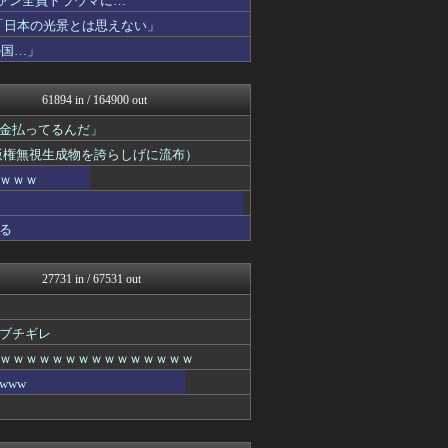
ファン全員トラウマに…
なんJミュージアム
「日本の光景とは思えない」
思考ちゃんねる
の国…」
キスログ
アニはつ -アニメ発信場-
スロ板-RUSH
61894 in / 164900 out
阪神タイガースちゃんねる
衝撃体験！アンビリバボー｜...
金払ってるんだ」
鬼女まとめ速報 -修羅場・...
（版権無視生成物を誇らしげに流布）
V速ニュップ
育児板拾い読み
ｗｗｗ
アナ速‐女子アナ画像速報
海外のお前ら 海外の反応
る
もきゅ速(*´ω`*)人(...
ラビット速報
ふぇー速
27731 in / 67531 out
坂道情報通～乃木坂46まと...
なんJミュージアム
衝撃体験！アンビリバボー｜...
ブチギレ
鬼女まとめ速報 -修羅場・...
鬼女はみた -修羅場・恋愛...
ｗｗｗｗｗｗｗｗｗｗｗｗｗｗｗ
ウマ娘うまぴょい速報
www
サイ速
バスケまとめ・COM
モナニュース
アニゲー速報