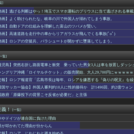
きくなる声優さん「ゆかな」「原由実」「加隈亜衣」
覧]
いだ妹(5人の子持ち)の三男が肺炎でﾀﾋんだらしい
動画】逃げる判断はやっ！埼玉でスマホ運転のプリウスに当て逃げされる車載
吐いてきた女子をSNSで検索した。結婚して10年以上子供がいな...
入れてきたから歯と口でブロック」元ジャンポケ斉藤の不同意性交公判
動画】よく助けられたな。岐阜の川で外国人が溺れてしまう事故。
奈さん、コスプレえっちに目覚めるｗ
動画】自動ドアの仕組みを理解した富山のツバメが賢い。
EGUMIさんｗｗｗｗｗｗ
動画】高速道路を走行中の車からリアガラスが飛んでくる事故(ﾟoﾟ)
曲『イチャイチャ虫』←センターは・・・【18thシングル】
草は生えるのか？
動画】ロシアの空挺兵、パラシュートが開かずに墜落してしまう。
しある？
ってそんな良いの？ 音まとめアーカイブ
[一覧]
鹿児島】突然右折し路面電車と衝突 乗っていた男女3人は車を放置しダッシ
ャングリア沖縄「ロイヤルチケット」の販売開始、大人29,700円にｗｗｗｗ
悲報】ロシア報道官「広島市長は毎年、ロシアを嫌悪する『偽りの呪文』を繰
張
韓国サッカー協会】外国人審判約10人に性的接待か 計1496回、約2億ウォン（
国政府「原爆投下の背景こそ反省が必要だ」と主張
主義！
[一覧]
本やドイツが連合国に負けた理由
田が叩かれてた理由が分からん
悲報】ロシア、じわじわと逝き始める