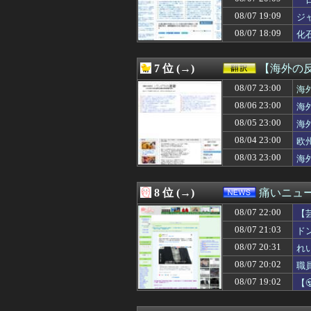
08/07 22:30
【悲報】お前ら
08/07 22:30
「ファミコンミニ
08/07 19:09
ジ
08/07 22:30
【悲報】隣家の
08/07 18:09
化
08/07 22:30
【ゼンゼロ】ク
08/07 22:30
8/7 セ順位 虎=兎
08/07 22:30
ワイ、初美容院
7 位 (→)
【海外の
08/07 22:30
離婚調停中、義母
08/07 22:30
08/07 23:00
【悲報】キャバ嬢
海
08/07 22:30
【物議】大物イン
08/06 23:00
海
08/07 22:30
【遊戯王OCG情報】
08/05 23:00
海
08/07 22:30
【超悲報】最近
08/07 22:30
【サッカー】歴史
08/04 23:00
欧
08/07 22:30
スーパーナンペ
08/03 23:00
海
08/07 22:30
【愛憎劇】ツン鬼
08/07 22:29
母が友人の子供を
08/07 22:29
”かのかり”とか
8 位 (→)
痛いニュース
08/07 22:29
ひろゆき氏の妻・
08/07 22:00
08/07 22:28
粋じゃねぇ！ト
【
08/07 22:28
【画像】エッチな
損
08/07 21:03
ド
08/07 22:28
少女2人にAV見
08/07 20:31
れ
08/07 22:25
【悲報】彼女のま
08/07 22:25
【画像】手塚の
08/07 20:02
職
08/07 22:22
【驚愕】名作『リ
08/07 19:02
【
08/07 22:22
女子生徒「土下座
に
08/07 22:22
彼女に誕プレで