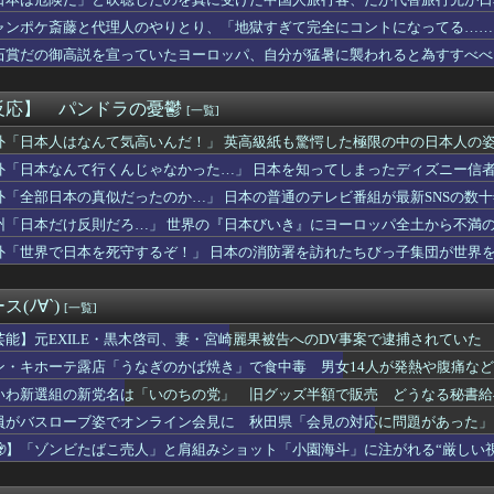
アニメにわかが過ぎてこのアニメ知らないｗｗｗｗｗ
、スーファミミニ、PCエンジンミニ、メガドラミニ、ネオジオミニ...
ャンポケ斎藤と代理人のやりとり、「地獄すぎて完全にコントになってる……
室外機、限界突破
石賞だの御高説を宣っていたヨーロッパ、自分が猛暑に襲われると為すすべべ
ラレッタまた電気かよ 完全に炎だが大人の事情で電気になったな
-====//====燕=星==竜=鯉
こわい
反応】 パンドラの憂鬱
[一覧]
のﾀﾋで相続が発生して向こうの口座に4000万もある事が分かっ...
さん、とある非常識行為により太客を逃してしまうwwwwwwww...
外「日本人はなんて気高いんだ！」 英高級紙も驚愕した極限の中の日本人の
フルエンサー「喫煙者の権利がマジで侵害されてる。いくら税金払っ...
外「日本なんて行くんじゃなかった…」 日本を知ってしまったディズニー信
UTILITY SELECTION収録『ダーク・アームド・...
外「全部日本の真似だったのか…」 日本の普通のテレビ番組が最新SNSの数
のZの女の子、日本が暑すぎて薄着すぎる
的転換点を迎えたＪリーグ Ｊ１史上最多６万３９６０人の観客が国...
州「日本だけ反則だろ…」 世界の『日本びいき』にヨーロッパ全土から不満
イの事件の犯人って結局誰やねん
外「世界で日本を死守するぞ！」 日本の消防署を訪れたちびっ子集団が世界
嫁をドMに変えた結果、最後に分かった事実がコレwwww
引き取り姉になった。でも父だけが姉へ理不尽な要求ばかり押し付け...
いう誰が見てるのか謎の漫画ｗｗｗｗｗ
(ﾉ∀`)
[一覧]
西村ゆか氏、新党結成巡る”ブチギレ”投稿を謝罪「配慮に欠けた行...
ランプの暴言にカナダが啖呵を切ったってぇ話だ（海外の反応）
芸能】元EXILE・黒木啓司、妻・宮崎麗果被告へのDV事案で逮捕されてい
ソシャゲキャラ、水着姿を主人公に褒められ照れるwwwwww
傷の怪我
ン・キホーテ露店「うなぎのかば焼き」で食中毒 男女14人が発熱や腹痛な
せた後「インコ見せる」と誘導…公園でわいせつ 75歳男逮捕
いわ新選組の新党名は「いのちの党」 旧グッズ半額で販売 どうなる秘書給
●こがなんかおかしいｗｗｗｗｗｗｗｗｗｗwwww
必殺技、卑怯すぎるｗｗ
員がバスローブ姿でオンライン会見に 秋田県「会見の対応に問題があった」
ゼロ』凄い事に気付いたｗｗｗｗ『リゼロ』初めて見てるんだけど別...
🧟】「ゾンビたばこ売人」と肩組みショット「小園海斗」に注がれる“厳しい
しながらオ○ニーしろ！」⇒ 日本の男子生徒への性的いじめ動画が...
」
貰った財布の箱を捨てたらブチギレられたんやが