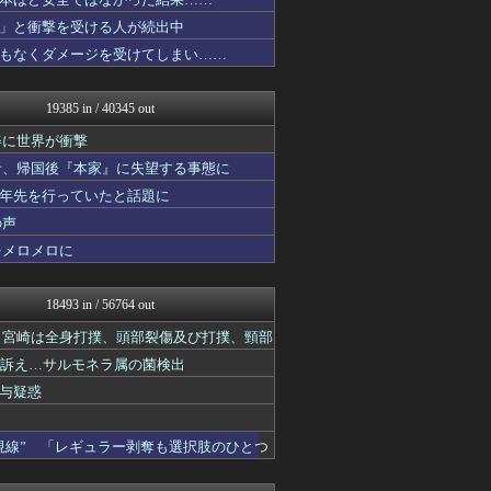
ぴこ速(〃'∇'〃)？
げぇ速
」と衝撃を受ける人が続出中
あらまめ2ch
もなくダメージを受けてしまい……
原神速報 | GENSHI...
竜速（りゅうそく）
育児板拾い読み
19385 in / 40345 out
オーバージョイド！
キニ速
姿に世界が衝撃
アルファルファモザイク＠ネ...
者、帰国後『本家』に失望する事態に
スターライト速報 -遊戯王...
十年先を行っていたと話題に
ぶる速-VIP
フットボール速報
の声
ネラーボイス
をメロメロに
キスログ
修羅場ハザード -復讐・D...
漫画まとめ速報
18493 in / 56764 out
日本第一！ニュース録
世界はグーチョキパー
た 宮崎は全身打撲、頭部裂傷及び打撲、頸部
異世界転生まとめ速報
ど訴え…サルモネラ属の菌検出
ゴールデンタイムズ
与疑惑
バズッター速報
ゲーム魔人
デジタルニューススレッド
視線” 「レギュラー剥奪も選択肢のひとつ
ポッカキット
りぷらい速報