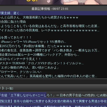
最新記事情報 - 08/07 23:01
専業主婦、逝く…
ゃんと山田さん、大物漫画家たちから絶賛されるｗｗｗｗ
連合国に負けた理由
ようなことをしている自覚はあるんだな」と高市首相を嘲笑った左派...
イドルだった頃の今田美桜、レベチｗｗｗｗｗｗｗｗｗｗｗｗｗｗｗ...
品を買ってきたぞ！！！
oneシャワー VS iPhoneリセット VS 携帯の...
口座2052万のうち「約4割が未稼働」だったｗｗｗｗｗ
者の食生活、改善急務＝調理できず「パン飽き飽き」―断水なお３万...
国企業Zbtlink製ルーター20機種にバックドア、外部から...
袖口からインナーチラ見え！！
スター TURN-69「クロノスVSナポレオン！トイソルジャ...
「エボシ御前の声の人、若い頃がこれかよ」
プロゲーマー、クソカッコいい
んて気高いんだ！」 英高級紙も驚愕した極限の中の日本人の姿に世...
川﨑のインタビューの内容、ガチで意味不明すぎる
際していたら脳内お花畑の彼が「実は好きな人ができて…」と子供に...
ット
癖は「バカ」娘にまで「バカ！これはだめだ」と言う。娘がバカを人...
[一覧]
何してるんですか…？」作業着の男性「…」→歩道橋の上で目にした...
子生徒「土下座しながらオ○ニーしろ！」⇒ 日本の男子生徒への性的いじめ動
時代のトイレ事情に驚き「調べてみたんだけど…エグくない？」8/...
閲覧注意】首吊り自殺中に失禁する美少女達の動画を見て興奮する男達が存在
、発売から20年経過した「PS3とWii」をレトロゲームとす...
式がイベント参加者へ撮影マナーを改めて案内 悪質な行為には「法...