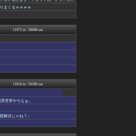
まとめ芸能＠美女画像まとめ...
Samurai GOAL
りまくるｗｗｗｗ
なんJミュージアム
おーるじゃんる
U-1 NEWS.
おうち速報
11972 in / 36048 out
コノユビニュース｜みんなの...
ぶる速-VIP
トレンドの通り道
政経ワロスまとめニュース♪
ウマ娘まとめ超速報！
フィルダースチョイス
ファイターズ王国＠日ハムま...
修羅場ライフ速報
V系まとめ速報
不思議.net - 5ch...
11010 in / 56398 out
最強ジャンプ放送局
わんこーる速報！
大艦巨砲主義！
滅茶苦茶やろなぁ」
℃-ute派なんday
アニチャット
題解決じゃね？」
アニゲー速報
パチンコ・パチスロ.com
女子アナお宝画像速報－5c...
鬼女まとめ速報 -修羅場・...