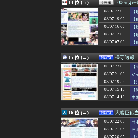
08/07 22:04
14 位 (→)
声聞くだけで大
1000mg
[一
08/07 22:04
飛行機の距離に嫁
08/07 22:00
【
08/07 22:03
中学時代に暴言を
08/07 22:03
08/07 19:00
【悲報】「舌を
【
08/07 22:03
【画像】瀬戸環
08/07 16:00
【
08/07 22:02
【画像】最近のM
08/07 12:00
【
08/07 22:02
【日向坂46】新
08/07 22:02
※コロニーに雑
08/07 07:00
【
08/07 22:01
スマホで暇つぶ
08/07 22:01
BOSS CE-1
15 位 (→)
保守速報
08/07 22:00
【
08/07 21:00
ジ
08/07 19:54
【
主
08/07 15:10
【
08/07 14:10
中
16 位 (→)
大艦巨砲
08/07 22:05
日
08/07 21:05
岸
08/07 20:05
【