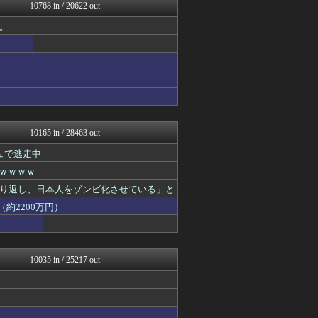
おたくみくす 声優まとめ
10768 in / 20622 out
衝撃体験！アンビリバボー｜...
。
修羅の華-家庭・生活まとめ
watch＠２ちゃんねる
Zチャンネル＠VIP
いたしん！
日向坂46まとめもり～
GUNDAM.LOG｜ガン...
PCパーツまとめ
音まとめ
10165 in / 28463 out
ュで逃走中
ｗｗｗｗｗ
り返し、日本人をゾンビ化させている」と
約2200万円）
10035 in / 25217 out