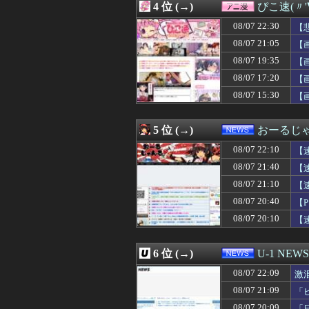
4 位 (→)
ぴこ速(〃'
08/07 22:35
【画像】「美人
08/07 22:35
DeNA平良拳太
08/07 22:30
【
08/07 22:35
【画像】水着の
08/07 21:05
【
08/07 22:35
【朗報】有識者
08/07 19:35
08/07 22:35
高校３年生の女
【
08/07 22:34
【動画】ドイツ
08/07 17:20
【
08/07 22:34
お盆で一気見す
08/07 15:30
【
08/07 22:33
【悲報】倉持由香
08/07 22:33
【動画】アンド
08/07 22:33
税務署員1億円
5 位 (→)
おーるじ
08/07 22:33
【衝撃】ワイくん
08/07 22:33
【謎】雨宮天さ
08/07 22:10
【
08/07 22:33
「盗人たけだけ
08/07 21:40
【
08/07 22:33
中国の海警局と海
08/07 21:10
08/07 22:32
【画像】ドイツハ
【
08/07 22:32
【試合結果】阪神vs
08/07 20:40
【
08/07 22:32
吉田が２安打1打
08/07 20:10
【
08/07 22:31
ギリシャの18歳
08/07 22:31
【朗報】横浜FMの
08/07 22:31
柳町達が代打で６
6 位 (→)
U-1 NEWS
08/07 22:31
【悲報】ワイ(33
08/07 22:31
ファミコンミニ
08/07 22:09
激
08/07 22:30
【画像】ショタ
08/07 21:09
「
08/07 22:30
人生初の通販を使
08/07 20:09
「