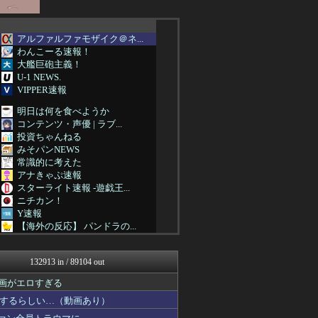
アルファルファモザイク＠ネ...
わんこーる速報！
大艦巨砲主義！
U-1 NEWS.
VIPPER速報
明日は何を食べようか
コンテンツ・声優 | ラブ...
投資ちゃんねる
みそパンNEWS
常識的に考えた
アナきゃぷ速報
スターライト速報 -遊戯王...
ニチカン！
Y速報
【海外の反応】 パンドラの...
乃木坂46まとめ 乃木りん...
衝撃体験！アンビリバボー｜...
132913 in / 89104 out
鬼女まとめ速報 -修羅場・...
素敵な鬼女様
画がエロすぎる
国難にあってもの申す！！
するらしい…（動画あり）
ゴールデンタイムズ
プリキュアのまとめ