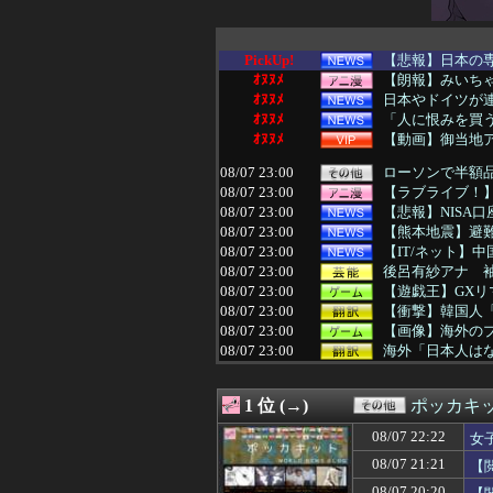
PickUp!
【悲報】日本の
ｵﾇﾇﾒ
【朗報】みいち
ｵﾇﾇﾒ
日本やドイツが
ｵﾇﾇﾒ
「人に恨みを買う
ｵﾇﾇﾒ
【動画】御当地ア
08/07 23:00
ローソンで半額
08/07 23:00
【ラブライブ！】iPh
08/07 23:00
【悲報】NISA
08/07 23:00
【熊本地震】避難
08/07 23:00
【IT/ネット】中
08/07 23:00
後呂有紗アナ 
08/07 23:00
【遊戯王】GXリマ
08/07 23:00
【衝撃】韓国人
08/07 23:00
【画像】海外の
08/07 23:00
海外「日本人はな
08/07 22:58
【悲報】小川と
08/07 22:57
独身と騙されて交
1 位 (→)
ポッカキ
08/07 22:57
同居してる義父口
08/07 22:57
俺「おっちゃん、
08/07 22:22
女
08/07 22:55
GACKT、戦国
08/07 21:21
【
08/07 22:52
ゲームセンターCX
08/07 22:51
【プリキュア】公
08/07 20:20