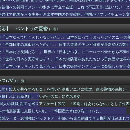
入社員、意地でも「9月の社員旅行」の計画をやらないｗｗｗｗｗ
い料理トップ10に入る」夏の定番料理は冷やし中華 「あり得ない...
市首相への賛同コメントの多さに苛立つ左派、これは不正工作に違いない！と
実際にプレイしたらわかるけど、ライザは友達って感じで性的な目で...
制強化で他国から譲歩を引き出す中国の外交戦略、他国がサプライチェーン変
バンドリで早くも大人気ｗｗｗｗ
タイガースとメジロマックイーンは無関係です！
の丸亀製麺の水は都内で1番おいしい」「行ってみて！本当に飲んで...
反応】 パンドラの憂鬱
[一覧]
ッツ】このOPカッコよくない？本編の展開ちゃんと反映してて完成...
 『韓国がアメリカと戦争したら？』、『北朝鮮と中国が駆けつけて...
外「日本なんて行くんじゃなかった…」 日本を知ってしまったディズニー信
別して実家に戻った私に弟嫁が「男の子だったらあげますよ☆」と妊...
外「全部日本の真似だったのか…」 日本の普通のテレビ番組が最新SNSの数
いに美咲ちゃんが大人の色気を出し始めた…！
州「日本だけ反則だろ…」 世界の『日本びいき』にヨーロッパ全土から不満
マガジンどうしてる？ 音まとめアーカイブ
日香さん、陰キャが最も苦手そうな“陽のオーラ”を放つｗｗｗｗ
外「世界で日本を死守するぞ！」 日本の消防署を訪れたちびっ子集団が世界
少年ジャンプ編集部にブロックされる。25年以上ずっと一緒にやっ...
外「日本がキラキラして見える…」 日本の街頭インタビューに登場した女子
ってる奴ってただのホラ吹きじゃねーの？
のん「自転車補助輪なしで乗ったことない」さく「えぇ！？そんな人...
外国人』←阪神はこれが地味にハードル高かった件
(ﾉ∀`)
[一覧]
子ブチギレ「簡単にそうめん作れ言うけど、そうめん作りて地獄なん...
産】従業員「退職」で倒産、5年連続で増加 過去最多ペースで推移...
人間と獣人が共存する社会」を描いた深夜アニメに喫煙、違法薬物の連想シー
チコン企業が過去10年間で半分となる。日本にとって良いことだな」
速報】れいわ新選組、「いのちの党」に党名変更
0個溜まった！
外国人の職員採用”を巡りアンケート設問 「差別にはあたらない」として公
んだけど、２年近く待たされた挙げ句、追加費用1400万請求され...
瞬間の手術室の防犯カメラ映像！
本の地震被害に支援したのに…「韓国産の水は水洗トイレに」
」のヤッホーブルーイング 強制チェイサー「ふらつくビアグラス」...
国製ルーター20機種にバックドア 外部から完全制御できる機能が仕込まれ
んでもない所からのタレコミがあり児童ポルノ禁止法違反で逮捕
さん、ふくらみがガチでエグいって・・・