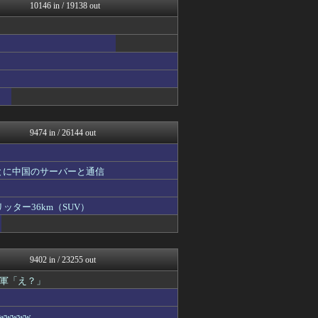
芸能人の気になる噂
10146 in / 19138 out
芸能人の気になる噂
ガールズVIPまとめ
バズッター速報
ヒーローNEWS
U-1 NEWS.
ハウメニージャパン！
なんじぇいスタジアム＠なん...
ぶる速-VIP
ガールズVIPまとめ
9474 in / 26144 out
とに中国のサーバーと通信
ッター36km（SUV）
9402 in / 23255 out
軍「え？」
wwww