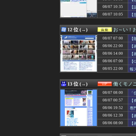
08/07 11:41
日本のお盆をダ
08/07 10:35
08/07 11:40
自転車の女が転倒
【
08/07 11:40
【画像】芋系女子
08/07 10:05
【
08/07 11:40
中国「日本は原
08/07 11:40
【速報】財務省、
08/07 11:39
【悲報】 名探偵
12 位 (→)
お～い！
08/07 11:39
日本、アメリカ政
08/07 07:00
【
08/07 11:39
宗教と推し活は
08/07 11:35
【討論】オタク
08/06 22:00
【
08/07 11:35
【警告】医師『女
08/06 14:00
【
08/07 11:34
【悲報】マクド
08/06 07:00
08/07 11:33
【画像】小池里奈
【
08/07 11:32
【速報】れいわ
08/05 22:00
報
08/07 11:31
【悲報】節約で毎
08/07 11:31
【悲報】霜降り
08/07 11:30
【崩壊スターレイ
13 位 (→)
働くモノニ
08/07 11:30
【超悲報】明日
08/07 08:00
「
08/07 11:30
【保存版】暑い
08/07 11:30
【これは酷い】ペ
08/07 00:57
【
08/07 11:30
パチンコさん、
08/06 19:52
専
08/07 11:30
ドーハ初「Ｎｉ
08/06 12:39
【
08/07 11:30
韓国、日本の新し
08/07 11:30
【朗報】スマスロ
08/06 08:00
【
08/07 11:29
【悲報】週刊少年
08/07 11:29
【参政党】神谷