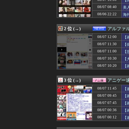
【
08/07 12:10
【衝撃動画】令和
08/07 08:40
美
08/07 12:10
【広陵高野球部暴
08/06 22:22
08/07 12:09
大学時代に何故か
海
08/07 12:09
クレーンゲームの
08/07 12:09
【伝説の勇者ダ・
2 位 (→)
アルファ
08/07 12:09
【画像】可愛すぎ
08/07 12:09
【ベルセルク】ねんど
08/07 12:00
【
08/07 12:07
【遊戯王OCG情
08/07 11:30
【
08/07 12:07
中国外務省「日
08/07 12:07
【モンスターハ
08/07 11:00
【
08/07 12:07
【勇者王ガオガイ
08/07 10:30
【
08/07 12:06
【劇場版「オーバ
08/07 10:20
【画
08/07 12:05
韓国人「韓国サッ
08/07 12:05
【日向坂46】今
08/07 12:05
生理の予定が８月
3 位 (→)
アニゲー
08/07 12:05
【ファーム試合実況
08/07 12:05
【トリダモノ氏オ
08/07 11:45
【
08/07 12:05
オタクに優しいギ
08/07 09:45
【画
08/07 12:05
【新台】山佐「ス
08/07 12:05
08/07 07:45
【画像】令和の
【
08/07 12:05
t.A.T.u.の
た
08/07 00:36
【
08/07 12:05
【悲報】「おっさ
08/07 00:12
【
08/07 12:05
【警告】国税庁「
08/07 12:05
【画像】明日花キ
08/07 12:05
【悲報】ヤニねこ