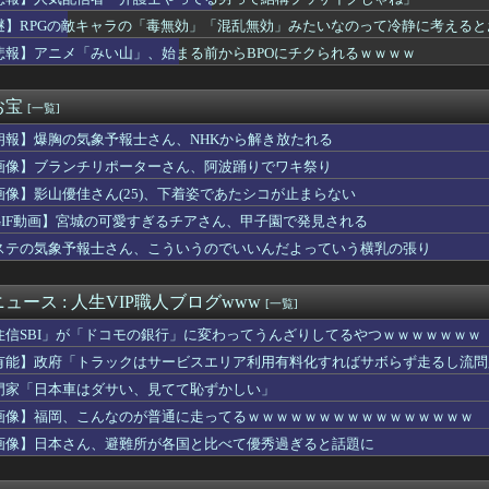
ブル台風直撃か？←「タイミング悪すぎる！」（海外の反応）
。私「（痛いだろうし、それ以上に恥ずかしいだろうな…）大丈夫で...
謎】RPGの敵キャラの「毒無効」「混乱無効」みたいなのって冷静に考えると
大生「え～！？ 私と付き合いたい？ 私脱いだらこんなんだけどい...
悲報】アニメ「みい山」、始まる前からBPOにチクられるｗｗｗｗ
爆被害者の立場で同情を買おうとするのを止めろ」
大型連休中の為替介入日数は3日間＝総額11兆7349億円
プリキュアさん、前作から売上を10億円も落としてしまう
お宝
[一覧]
府にアルゼンチン通貨危機と同列に語られてしまうwwwwwwもう...
朗報】爆胸の気象予報士さん、NHKから解き放たれる
同じだと言われた。
「パソコン自作できます」DQN「自分で車やバイクいじれます」
画像】ブランチリポーターさん、阿波踊りでワキ祭り
の子、ブラジャーしないとこうなる････』⇒！！！
画像】影山優佳さん(25)、下着姿であたシコが止まらない
ナルドの店員さん大喧嘩ｗｗｗｗｗｗｗｗｗｗｗｗｗ
のYouTubeがあたシコ過ぎるｗ
GIF動画】宮城の可愛すぎるチアさん、甲子園で発見される
新選組、「いのちの党」に党名変更
ステの気象予報士さん、こういうのでいいんだよっていう横乳の張り
日カップラーメンや袋ラーメン食べてたワイ『ある事実』に気付くｗ...
明星粗品さん、後輩芸人のファンから苦言を呈されブチギレ発狂…
ル】凛完凸したからケリュドラほちい こいつの上位互換とか出たり...
ュース : 人生VIP職人ブログwww
[一覧]
花キララさん、専門家からあまりにも非情な一言を告げられる
住信SBI」が「ドコモの銀行」に変わってうんざりしてるやつｗｗｗｗｗｗｗ
日に食べたい！簡単でおいしい冷やし中華レシピ
ットの健康診断を定期的にしていない人、その理由が終わっていた…...
有能】政府「トラックはサービスエリア利用有料化すればサボらず走るし流問
スロット化計画が進行中らしい
門家「日本車はダサい、見てて恥ずかしい」
ｎｊａラーメン」の日本人オーナーが巨胸ｗｗｗｗｗｗ
画像】福岡、こんなのが普通に走ってるｗｗｗｗｗｗｗｗｗｗｗｗｗｗｗｗ
い防衛白書に対する当てつけで、日本の制止も聞かず日本の領土で軍...
邪神ちゃん、あのスロ板伝説コピペを演出化している模様ｗｗｗｗｗ...
画像】日本さん、避難所が各国と比べて優秀過ぎると話題に
ジャンプ、発行部数100万部割れ
代表、食料品の消費減税「天下の愚策だ」と批判