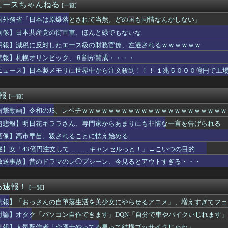
させたいの」母から一晩で10回、証券口座のログイン情報を求めら...
ュースちゃんねる
[一覧]
国が日本による竹島の領有権主張に対して強く抗議したらしい → ...
いものは、買えるうちに入らない」父に言われた一言でお金の使い方...
国外務省「日本は原爆落とされて当然。どの国も同情なんかしない」
にメニュー画面が英語だらけなの英語圏の人からすると奇妙に見える...
画像】日本共産党の街宣車、ほんと碌でもないな
「日本で人気のこのデザート、うちのアレじゃん」
朗報】減税に反対したエース級の財務官僚、左遷されるｗｗｗｗｗｗ
ドみんな金フォウいれてるもん？
0代男女の「お互いに体を触ってはいけないセ○クス」、逆にエロい...
悲報】札幌オリンピック、８割が賛成・・・・
か——労働者が上海・南京間の鉄道を31時間止めた造反派の始まり
ニュース】日本製メモリに世界中から注文殺到！！！ １兆５０００億円で工
新人の寄せ集めになりそう。つまり大野センターだな
注意点など
、お前らの想像の8倍くらい打ちまくってる
速報
[一覧]
いわ信者”や“れいわ知能”といった表現は差別的。放送禁止用語に...
衝撃動画】令和のJS、レベチｗｗｗｗｗｗｗｗｗｗｗｗｗｗｗｗｗｗｗｗｗ
ット残骸、月に衝突 人工物で過去最大級 [8/7]
タイムキーパーを志願した人が盛大にミス、グループは険悪になりタ...
超悲報】明日花キララさん、専門家からあまりにも非情な一言を告げられる
ーブン・シティ」が一般の居住希望者の募集開始 すでにトヨタ関係...
画像】高市早苗、殺されることに怯え始める
】昔のトヨタ製ピックアップトラックは耐久性が段違いだ！
なると平和 [8/7]
謎】女「43億円注文して………キャンセルっと！」←こいつの目的
には行きたくない
放送事故】昔のドラマのレ◯プシーン、今見るとアウトすぎる・・・
成功した理由、ガチで分析されるｗｗｗｗｗｗｗｗ
英の女子マネ、あざとくて炎上
さん、わけわからん動画上げてしまうｗｗｗｗｗｗｗｗ
る速報！
[一覧]
省、若手女性研究者支援のため大学に補助金交付（年間最大5000...
悲報】「おっさんの自堕落生活を美少女にやらせるアニメ」、増えすぎてフェ
スの「世界に5種しかない飛行能力」発言の謎が解けるww..
スで守られ『広島から出て行けー！』と叫ばれる。そういう人が日本...
討論】オタク「パソコン自作できます」DQN「自分で車やバイクいじれます」
やタブレットなどを使いこなせない人も居るという話・・・
悲報】人気配信者「介護士やってる男って結構ブッサイクじゃね」