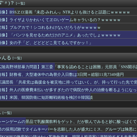
∇'〃)？
[一覧]
KKE】グッスマ上海「エレグ:ブーム・アンド・ショック」1/...
人組の20年後の姿がヤバいwwwwww
画像】BSSヱロ漫画『未恋-みれん-』NTRよりも抜けると話題にｗｗｗｗｗ
KE】Hyper Body「紅蓮:ブラックシャドウ」可動フ...
画像】ライザよりかわいくてヱロいゲームキャラいるの？ｗｗｗｗｗ
バーストラクはなんなんこれ？
デンカムイを勢いで読んでても「何こいつ…」ってなるシーンｗｗｗｗ
悲報】ブルアカで！シコれるわけないだろうがｗｗｗｗｗ
ストIV 導かれし者たち」にありそうなこと
画像】「パンツを見せるためだけのアニメ」あったでしょｗｗｗｗｗ
寮が主催する納涼夏祭りで各ウマ娘が出しそうな催し物
画像】女の子「ど、どどどどこ見てるんですかッ！」
「カウントをつくれない、ストライクを投げられない」ビド２軍再調...
者・尾田栄一郎が描いた担当編集の似顔絵「ムダに東大卒」
存する社会」を描いた深夜アニメに喫煙、違法薬物の連想シーンも…...
ゃんる
[一覧]
る「自分の頭で考えない子」。すぐ検索が当たり前に 「タイパ」至...
IGINAL ARTWORK COLLECTIONに『神...
広陵高野球部暴力問題】第三委「事実を認めることは困難」元部員「SNS開
ーラー地味に高くなる
償請求訴訟を起こす方針
速報】財務省、大型連休中の為替介入日数は3日間＝総額11兆7349億円
カの新仕様ガチャの何が恐ろしいかを最近のウマ娘ガチャに例えると...
n、汗が飛び散る灼熱の「マンガ毎週末セール（50%還元）」を...
区議団長 「共産党は義援金を被災地に持ってはいく。が、持って行った先で党
な仕事帰りに家で何してんの？」←これ・・・・
ありません」
速報】外人の医療費未払いが多すぎたので病院が外人の治療を断るようになっ
で掘るのと恒常落ちまってから掘るのどっちが楽なん？
速報】米国、韓国防衛に短距離戦術核を検討※韓国談
代日本史で最も取り返しのつかなかった失敗って何？
のやちよさんは実装するならドッペルだろう
ロ漫画『未恋-みれん-』NTRよりも抜けると話題にｗｗｗｗｗ
.
[一覧]
しい県に観光に行きたいんやが
を走行中の車からリアガラスが飛んでくる事故(ﾟoﾟ)
レーンゲームの景品で乳酸菌飲料をゲット、だが飲んでみると妙に酸っぱくて
、バイク降りる事を決意する
業の採用試験でタイムキーパーを志願した人が盛大にミス、グループは険悪に
キロゼ、映画をきっかけに「ちいかわ」にどハマり「今では毎晩1時...
国KOSPIで徹底的に儲けたい某海外資本、韓国人投資家に楽観的すぎる未来