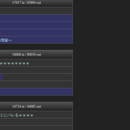
私が悪いの？【海外の反応】
17017 in / 63994 out
Red4 海外の反応まとめ
Ask Reddit まと...
けおけお速報
ニチカン！
FGOまとめ速報
ポッカキット
ネトウヨにゅーす
場増築へ
乃木坂46まとめ 乃木りん...
ガールズVIPまとめ
まとめロッテ！
16068 in / 80010 out
ガールズVIPまとめ
ｗｗｗｗｗｗｗｗｗ
国難にあってもの申す！！
U-1 NEWS.
ゆめ痛 -自動車まとめブロ...
JDM速報 海外の反応
国難にあってもの申す！！
ガールズVIPまとめ
スマブラ屋さん | スマブ...
なんJ PRIDE
【サッカー まとめ】サカラ...
14734 in / 44085 out
もえるあじあ(･∀･)
ミにバレるｗｗｗｗ
アニゲー速報
モナニュース
スコールちゃんねる｜２ちゃ...