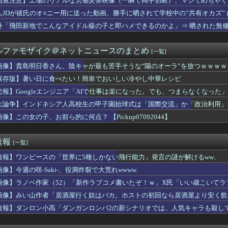
閲覧注意】工場のリアルな労働災害映像（一瞬で両手切断）、マジでめちゃく
のJS、レベチｗｗｗｗｗｗｗｗｗｗｗｗｗｗｗｗｗｗｗｗｗｗｗｗ...
人JDが彼氏のオ○ニー用に送った動画、勝手に晒されて学校中の”共有オカズ”
力問題】第三委「事実を認めることは困難」元部員「SNS開示請求...
人気ある男子学生がいた。学部やサークルの垣根を問わずにあらゆる...
外「飛田新地でこんなアイドル級の子と即ハメできるのかよ」⇒ 晒された無
景品で乳酸菌飲料をゲット、だが飲んでみると妙に酸っぱくて体調が...
ガーン】THE合体「ランドバイソンオプションセット」完成品トイ...
ルファモザイク＠ネットニュースのまとめ
[一覧]
る不登校JKが見つかるｗｗｗｗｗｗｗｗｗｗｗｗ❤
ろいど「ガッツ 狂戦士の甲冑Ver. BLOOD EDIT...
画像】貴島明日香さん、陰キャが最も苦手そうな“陽のオーラ”を放つｗｗｗｗ
報】Vジャンプ10月号付属『宿命の決闘』の効果が判明！
保存版】暑い日に食べたい！簡単でおいしい冷やし中華レシピ
本は原爆落とされて当然。どの国も同情なんかしない」
ンター】ねんどろいど「リオレウス」【予約開始】
悲報】Googleエンジニア「AIで仕事は楽になった。でも、つまらなくなった」
ガー】PLAMATEA「獅子王凱」プラモデル【予約開始】
大論争】インドネシア人高校生の甲子園始球式は「国際交流」か「政治利用」
ーロード」聖王国編】figma「アルベド」可動フィギュア【予約...
像】この女の子、お前ら的に何点？ 【Pickup07092044】
カー協会の審判買収、遂に海外でも話題に…」→「2002年の栄光...
回はお手頃価格？日向坂46とBEAMSのコラボが決定！！
６日なんだけど７月２９日にドバッと鮮血でたから生理かな？って思...
速報
[一覧]
】ヤクルトvsオリックス 8/7/12:00
リジナルキャラクター】PLAMATEA「MXちゃん」プラモデル...
速報】ワンピースの「世界に5種しかない飛行能力」発言の謎が解けるww..
ャル「あっそれプリキュアのｴﾛ同人誌じゃんww♡」
像】今週の咲-Saki-、役満炸裂で大荒れwwww.
マスロゼーガペインETR」販売告知にて筐体公開来たぞ！次世代ゼ...
柏崎星奈ちゃん、めっちゃくちゃエロい
画像】ラノベ作家（52）「新作ラブコメ書いたぞ！ｗ」X民「いい歳こいて
ドタキャンは「Ｍステ」だけじゃなかった！
れｗと話題に
画像】みい山作者「居酒屋行く奴はバカ。ホストの初回なら居酒屋より安く飲
んの自堕落生活を美少女にやらせるアニメ」、増えすぎてフェミにバ...
速報】ダンロン小高「ダンガンロンパ2の新シナリオでは、人気キャラも殺し
ごめん、君らがちゃんと納税してくれないとこうなっちゃうけどどう...
ララ(37)さん、現在のビジュアルが話題になってしまうｗｗｗｗ...
、BPOで問題視されるｗｗｗｗｗｗｗｗｗｗｗｗｗ