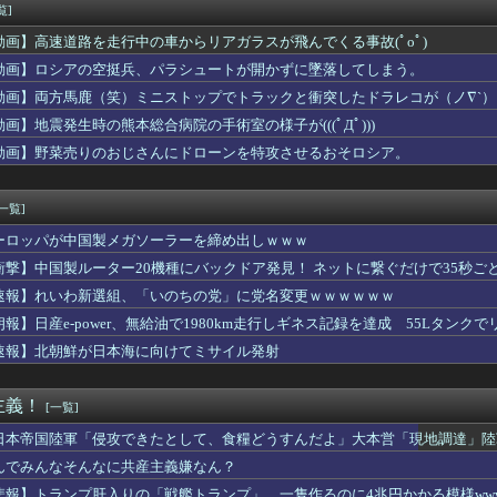
袖口からインナーチラ見え！！【GIF動画あり】
覧]
職員が番組出演タレントから性被害！？←コレマジならヤバくねーか？
動画】高速道路を走行中の車からリアガラスが飛んでくる事故(ﾟoﾟ)
ある
旅行に行った結果ｗｗｗｗｗｗｗｗｗｗwwww
動画】ロシアの空挺兵、パラシュートが開かずに墜落してしまう。
ロコスモライズ～集え！光の勇者たち～」8月14日(金)配信決定...
動画】両方馬鹿（笑）ミニストップでトラックと衝突したドラレコが（ノ∇`）
徹底的に儲けたい某海外資本、韓国人投資家に楽観的すぎる未来予測...
動画】地震発生時の熊本総合病院の手術室の様子が(((ﾟДﾟ)))
韓国2002W杯ベスト4も怪しいと言われてるよ！性接待がバレち...
6(203-48) 3本 15打点 出塁率.305 ...
動画】野菜売りのおじさんにドローンを特攻させるおそロシア。
学生のなりたい職業ランキング、ガチで終わる
ん、8回3失点wwwwwwwwwwwwwwwwwwww
[一覧]
ーロッパが中国製メガソーラーを締め出しｗｗｗ
衝撃】中国製ルーター20機種にバックドア発見！ ネットに繋ぐだけで35秒ご
速報】れいわ新選組、「いのちの党」に党名変更ｗｗｗｗｗｗ
朗報】日産e-power、無給油で1980km走行しギネス記録を達成 55Lタンクでリ
速報】北朝鮮が日本海に向けてミサイル発射
主義！
[一覧]
日本帝国陸軍「侵攻できたとして、食糧どうすんだよ」大本営「現地調達」陸
んでみんなそんなに共産主義嫌なん？
悲報】トランプ肝入りの「戦艦トランプ」、一隻作るのに4兆円かかる模様www