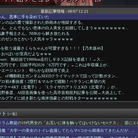
最新記事情報 - 08/07 12:21
ゃん、悪事に手を染めていた
タンの山の麓で撮影された鉄砲水が地獄すぎる。
ん、とんでもない恵体の白人美女と結婚してしまうｗｗｗｗｗｗｗｗ...
象予報士さん、NHKから解き放たれる
エのゼシカとかいう人気キャラｗｗｗｗｗ
koを歌う遠藤さくらちゃんが可愛すぎる！！！【乃木坂46】
うお○ぱいが至高だよなｗｗｗ
ower、無給油で1980km走行しギネス記録を達成！！→ス...
1万円です」日経平均2026「6万円です」←これは年収爆上が...
ーエージェント、明らかな顔採用で炎上
、eF機動戦士ガンダムSEEDクライマックスで誤って計数ボタン...
プロ初4番抜擢！2塁打＆マルチで躍動！ベテランに希望の光
グラー4KT（北電子）」「LライザのアトリエKD（北電子）」が...
野春彦、AI捏造画像を使った高市首相批判記事を公開→大炎上して...
ウルグアイに続き新たな南米強豪との対戦キターｗｗｗｗｗｗｗｗ
O山口達也さん、家賃3万4000円の湘南の家からYouTub...
作を予習しなくても大丈夫」←これ
ット
8)との不倫が嫁に発覚。離婚に応じたはずの嫁からエグすぎる攻...
[一覧]
な武士の家系だけど世界のみんなは先祖に偉人っている？」
スラム教徒の10代男女の「お互いに体を触ってはいけないセ○クス」、逆にエ
ふみ、映画の濡れ場で乳首丸出し
撮魔「大学一の美女のトイレ盗撮してたらマ○コから精液出てきたんだが…」
る貴女」【ミリマス】
」 ニート俺「え？」