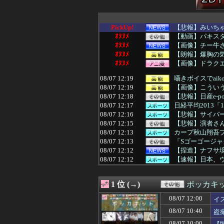
PickUp!
【悲報】みいち
ｵﾇﾇﾒ
【動画】パキス
ｵﾇﾇﾒ
【画像】チー牛さ
ｵﾇﾇﾒ
【朗報】爆胸の気
ｵﾇﾇﾒ
【画像】ドラク
08/07 12:19
囁きボイスでai
08/07 12:19
【画像】こうい
08/07 12:18
【悲報】日産e-p
08/07 12:17
日経平均2013「
08/07 12:16
【悲報】サイバ
08/07 12:15
【悲報】演者さん
08/07 12:13
カープ秋山翔吾
08/07 12:13
「Sゴーゴージャ
08/07 12:12
【捏造】ナフサ境
08/07 12:12
【速報】日本、
08/07 12:12
【画像】元TOKI
08/07 12:12
「MCUの過去
1 位 (→)
ポッカキ
08/07 12:12
俺(52)、女(2
08/07 12:11
日本「俺は有名
08/07 12:00
イ
08/07 12:10
【画像】二階堂
08/07 10:40
盗
08/07 12:10
百合子「隣に座
08/07 12:10
母「旅に出なさい
08/07 10:00