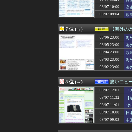
08/07 12:00
【超悲報】Z新
08/07 12:00
リュウジ氏「ダル
08/07 10:09
高
08/07 12:00
【画像】オタク「
08/07 09:04
規
08/07 12:00
花宮初奈さん、
08/07 12:00
【ウマ娘】阪神
08/07 12:00
若槻千夏「あそこ
7 位 (→)
【海外の
08/07 12:00
【仮面ライダーゼ
08/07 12:00
08/06 23:00
#韓国質問サイト
海
08/07 12:00
【2/2】夫と死
08/05 23:00
海
08/07 12:00
【ミリマス】つ
08/04 23:00
欧
08/07 12:00
たまったギター
08/07 12:00
【画像】貴島明
08/03 23:00
海
08/07 12:00
CC2松山洋氏、
08/02 23:00
海
08/07 12:00
霊感あるとか言
08/07 12:00
【ラブライブ！】
08/07 12:00
『当たれば飛ぶ
8 位 (→)
痛いニュース
08/07 12:00
【悲報】上沼恵美
08/07 12:01
08/07 12:00
【従業員退職型倒
「
08/07 12:00
海外「日本のパ
08/07 11:32
【
08/07 12:00
【グラブル】15
08/07 11:01
“
08/07 12:00
注文住宅を建てた
08/07 12:00
【悲報】地震の
08/07 10:00
日
08/07 12:00
「よなよなエール
08/07 09:03
中
08/07 12:00
小学校講師、と
08/07 12:00
最新の伊藤純奈