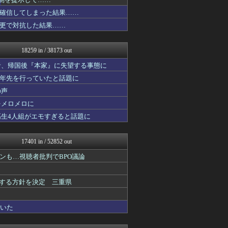
投資ちゃんねる
気団談
確信してしまった結果……
ああ言えばForYou
更で対抗した結果……
ぐら速 -声優まとめ速報-
パカ娘速報！！ウマ娘まとめ...
明日は何を食べようか
18259 in / 38173 out
ヒーローNEWS
日本と韓国は敵か？味方か？...
者、帰国後『本家』に失望する事態に
修羅の華-家庭・生活まとめ
十年先を行っていたと話題に
それからの出来事() アイ...
の声
音まとめ
アルファルファモザイク＠ネ...
をメロメロに
ゆるゲーマー遅報
高生4人組がエモすぎると話題に
ネラーボイス
コンテンツ・声優 | ラブ...
阪神タイガースちゃんねる
17401 in / 52852 out
ラーメン速報｜2chまとめ...
みそパンNEWS
ンも…視聴者批判でBPO議論
ガラパゴスジャパン - 海...
ミニゴブ速報 ～グラブルま...
表する方針を決定 三重県
かぞくちゃんねる
ニュース30over
ほんわかMkⅡ
ていた
オレ的ゲーム速報＠刃
乃木通 乃木坂46櫻坂46...