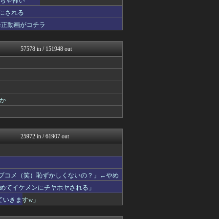
ちゃ怖い
VIPPER速報
 にされる
おーるじゃんる
修正動画がコチラ
おうち速報
U-1 NEWS.
fig速
57578 in / 151948 out
なんJミュージアム
fig速
スターライト速報 -遊戯王...
あじあニュースちゃんねる
fig速
fig速
か
fig速
海外トークログ
日向坂46まとめ速報
子育てちゃんねる
25972 in / 61907 out
ツバメ速報＠ヤクルトスワロ...
fig速
2次元に捉われない
パチンコ・パチスロ.com
アニチャット
ラブコメ（笑）恥ずかしくないの？」←やめ
V系まとめ速報
めてイケメンにチヤホヤされる」
わんこーる速報！
ていきますw」
不思議.net - 5ch...
女子アナお宝画像速報－5c...
カンダタ速報