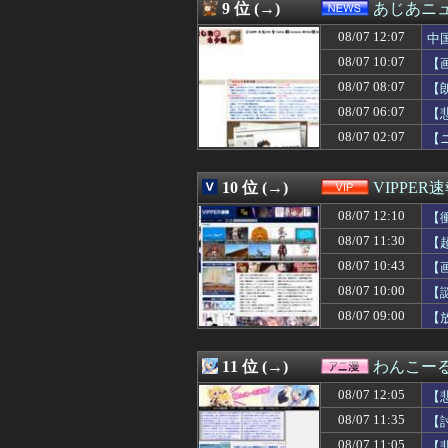
08/07 12:00
「弟に自信をつけ
9 位 (→)
あじあニ
08/07 12:00
【海外の反応】韓
08/07 12:07
08/07 12:00
海外「二度買えな
中
08/07 12:00
日本のゲームなの
08/07 10:07
【
08/07 12:00
【衝撃】韓国人
08/07 08:07
【
08/07 12:00
【FGO】グラン
08/07 12:00
イスラム教徒の1
08/07 06:07
【
08/07 12:00
安亭事件とは何
08/07 02:07
【
08/07 11:58
青葉坂46、各
08/07 11:57
結婚式の作法、
08/07 11:56
ロッテ山口航輝
10 位 (→)
VIPPER
08/07 11:56
れいわ信者「“れ
08/07 12:10
【
08/07 11:55
スペースXのロケ
08/07 11:54
企業の採用試験で
08/07 11:30
【
08/07 11:50
実証実験都市「ウ
08/07 10:43
【
08/07 11:50
【米国人の反応
08/07 11:50
08/07 10:00
平和活動家がいなく
【
08/07 11:47
もう横浜拘置所
08/07 09:00
【
08/07 11:47
ちいかわ映画が
08/07 11:46
【悲報】仙台育
08/07 11:45
【動画】DAZN
11 位 (→)
わんこー
08/07 11:45
【平等は？】文科
08/07 12:05
【
08/07 11:45
【速報】ワンピー
08/07 11:43
サヨク「防弾ガラ
08/07 11:35
【
08/07 11:42
QRコード決済
08/07 11:05
【