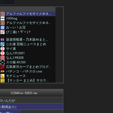
アルファルファモザイク＠ネ...
1000mg
アルファルファモザイク＠ネ...
お～い！お宝
ぴこ速(〃'∇'〃)？
坂道情報通～乃木坂46まと...
じわ速 芸能ニュースまとめ
サイ速
なんJ PUSH!!
なんJ PRIDE
スロ板-RUSH
広島東洋カープまとめブログ...
パチンコ・パチスロ.com
モナニュース
【サッカー まとめ】サカラ...
NEWSまとめもりー｜2c...
ヒーローNEWS
123940 in / 82831 out
浮気ちゃんねる
海外の万国反応記＠海外の反...
ロいんだが
まとめ芸能＠美女画像まとめ...
（動画あり）
SS 森きのこ！
えすえすログ