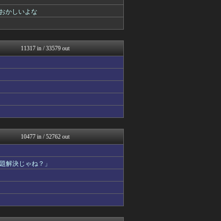
海外さんいらっしゃい 海外...
修羅ママ速報
おかしいよな
ラビット速報
にゅーすアルー！
おーるじゃんる
ゴールデンタイムズ
11317 in / 33579 out
まとめたニュース
ガールズVIPまとめ
わんこーる速報！
不思議.net - 5ch...
筋肉速報
いたしん！
痛いニュース(ﾉ∀`)
おうまがタイムズ
なんJ PRIDE
原神速報 | GENSHI...
10477 in / 52762 out
VIPPER速報
アルファルファモザイク＠ネ...
オレ的ゲーム速報＠刃
題解決じゃね？」
パチンコ・パチスロ.com
芸能人の気になる噂
かんにゅー -韓国の反応-
スロ板-RUSH
漫画まとめ速報
日本第一！ニュース録