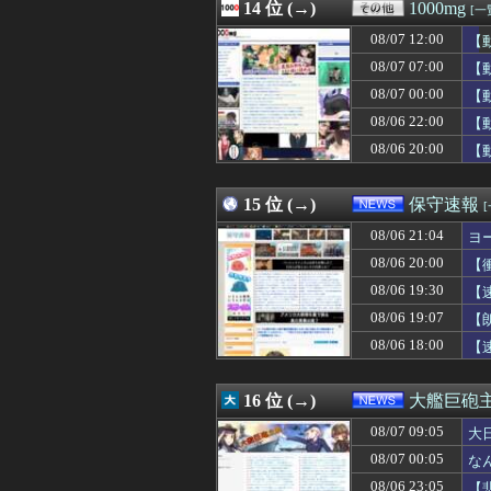
08/07 11:26
14 位 (→)
鈴木奈穂子アナ 
1000mg
[一
08/07 11:26
【速報】NHK
08/07 12:00
【
08/07 11:26
ジブリ映画ある
08/07 11:25
08/07 07:00
【悲報】風俗嬢と
【
08/07 11:24
「ウルトラマンゼ
08/07 00:00
【
08/07 11:24
韓国KOSPIで
08/06 22:00
【
08/07 11:22
韓国人「今海外で
08/07 11:20
桑原将志(西) 打率.23
08/06 20:00
【
08/07 11:19
【悲報】今の小
08/07 11:18
【朗報】山本由伸さ
15 位 (→)
保守速報
08/06 21:04
ヨ
08/06 20:00
【
08/06 19:30
【
08/06 19:07
【
08/06 18:00
【
16 位 (→)
大艦巨砲
08/07 09:05
大
08/07 00:05
な
08/06 23:05
【