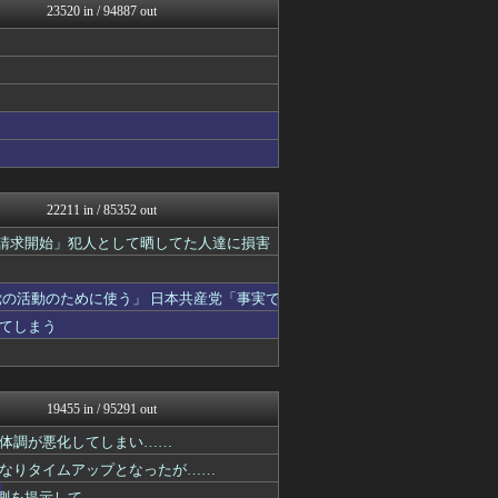
23520 in / 94887 out
fig速
まにゅそく 2chまとめニ...
fig速
遊戯王マスターデュエルまと...
最強ジャンプ放送局
GUNDAM.LOG｜ガン...
うまぴょいチャンネル -ウ...
ベイスターズ速報＠なんJ
なんJ PRIDE
痛いニュース(ﾉ∀`)
22211 in / 85352 out
資格ちゃんねる
スターライト速報 -遊戯王...
示請求開始」犯人として晒してた人達に損害
PCパーツまとめ
ウマ娘まとめ速報うまろぐ
の活動のために使う」 日本共産党「事実で
ヒロイモノ中毒
ミーハー総研（ミーハー総合...
てしまう
艦これ速報 艦隊これくしょ...
哲学ニュースnwk
まどドラまとめ速報 魔法少...
ぴこ速(〃'∇'〃)？
19455 in / 95291 out
登山ちゃんねる
1000mg
体調が悪化してしまい……
バイク速報
なりタイムアップとなったが……
VTuberNews
予測を提示して……