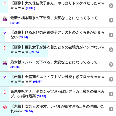
【画像】大久保佳代子さん、やっぱりドスケベだったｗｗ
ｗｗｗｗ
(10:05)
最新の橋本環奈の下半身、大変なことになってるって...
(10:00)
【画像】ひるおびの南後杏子アナの乳のふくらみがたまら
ない
(09:44)
【画像】巨乳女子が浴衣着たときの破壊力がハンパないｗ
ｗｗｗｗｗ
(09:05)
乃木坂メンバーの下ぺろ、大変なことになってるって...
(09:00)
【画像】全盛期のエマ・ワトソン可愛すぎワロッタｗｗｗ
ｗｗｗｗｗｗ
(08:54)
飯尾夏帆アナ、ポロシャツおっぱいデッカ！横乳の膨らみ
ブルン揺れ最高
(08:53)
【悲報】女芸人の漫才、レベルが低すぎる...その理由がこ
れwww
(08:50)