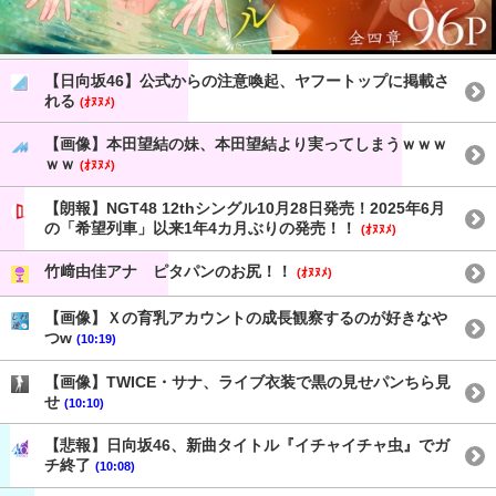
【日向坂46】公式からの注意喚起、ヤフートップに掲載さ
れる
(ｵﾇﾇﾒ)
【画像】本田望結の妹、本田望結より実ってしまうｗｗｗ
ｗｗ
(ｵﾇﾇﾒ)
【朗報】NGT48 12thシングル10月28日発売！2025年6月
の「希望列車」以来1年4カ月ぶりの発売！！
(ｵﾇﾇﾒ)
竹﨑由佳アナ ピタパンのお尻！！
(ｵﾇﾇﾒ)
【画像】Ｘの育乳アカウントの成長観察するのが好きなや
つw
(10:19)
【画像】TWICE・サナ、ライブ衣装で黒の見せパンちら見
せ
(10:10)
【悲報】日向坂46、新曲タイトル『イチャイチャ虫』でガ
チ終了
(10:08)