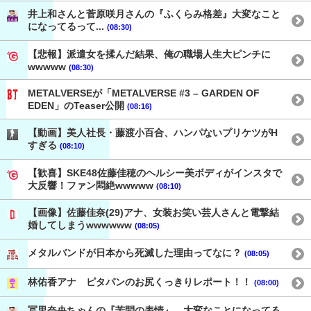
井上和さんと菅原咲月さんの『ふくらみ格差』大変なこと
になってるって...
(08:30)
【悲報】派遣女を揉んだ結果、俺の職場人生大ピンチに
wwwww
(08:30)
METALVERSEが「METALVERSE #3 – GARDEN OF
EDEN」のTeaser公開
(08:16)
【動画】美人社長・藤渡小百合、ハンパないプリケツがH
すぎる
(08:10)
【歓喜】SKE48佐藤佳穂のヘルシー美ボディがインスタで
大反響！ファン悶絶wwwww
(08:10)
【画像】佐藤佳奈(29)アナ、女装お笑い芸人さんと電撃結
婚してしまうwwwwww
(08:05)
メタルバンドが日本から死滅した理由ってなに？
(08:05)
林佑香アナ ピタパンのお尻くっきりレポート！！
(08:00)
冨里奈央ちゃんの『苦悶の表情』、大変なことになってる