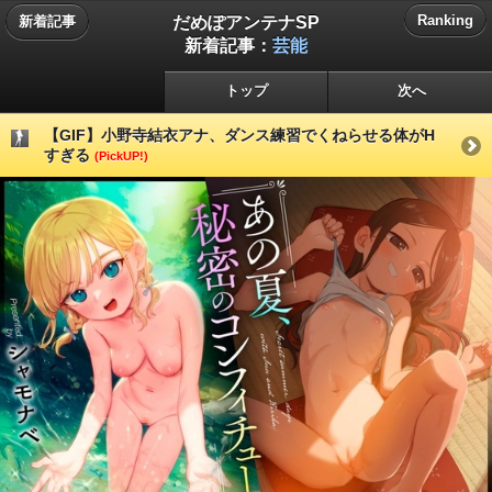
だめぽアンテナSP
Ranking
新着記事
新着記事：
芸能
トップ
次へ
【GIF】小野寺結衣アナ、ダンス練習でくねらせる体がH
すぎる
(PickUP!)