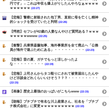
円です」←これは年収も爆上がりしたんやろなぁｗｗｗｗ
ｗｗｗｗｗｗ
(22:27)
【悲報】警察に射殺された包丁男、直前に母を亡くし精神
的ショックを受けていたと判明
(22:26)
【愕然】セフレが42歳の人妻なんやけど質問ある？ｗｗｗ
ｗｗｗｗｗwwww
(22:25)
【衝撃】兵庫県斎藤知事、海外事業所を全て廃止へ「公務
員が海外で遊ぶためにある」・・・・・・・・・
(22:23)
【悲報】昔の夏、ガチでもっと涼しかったよ
な・・・・・・・・・
(22:19)
【悲報】上司さんからタコ殴りにされて被害届出したんや
けど示談金どれくらいいけそう？？？・・・・・・・・・
(22:15)
【画像】歴史上最強のおっぱいがこちらwww
(22:15)
【朗報】プチプチで有名な川上産業さん、社名を「プチプ
チ株式会社」に変更ｗｗｗｗｗｗｗｗｗｗ
(22:10)