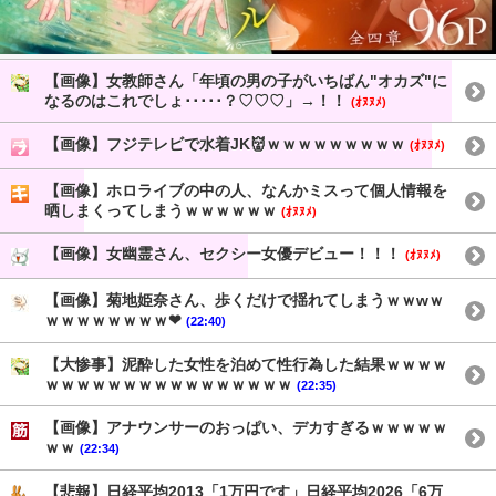
【画像】女教師さん「年頃の男の子がいちばん"オカズ"に
なるのはこれでしょ･････？♡♡♡」→！！
(ｵﾇﾇﾒ)
【画像】フジテレビで水着JK👹ｗｗｗｗｗｗｗｗｗ
(ｵﾇﾇﾒ)
【画像】ホロライブの中の人、なんかミスって個人情報を
晒しまくってしまうｗｗｗｗｗｗ
(ｵﾇﾇﾒ)
【画像】女幽霊さん、セクシー女優デビュー！！！
(ｵﾇﾇﾒ)
【画像】菊地姫奈さん、歩くだけで揺れてしまうｗｗwｗ
ｗｗｗｗｗｗｗｗ❤
(22:40)
【大惨事】泥酔した女性を泊めて性行為した結果ｗｗｗｗ
ｗｗｗｗｗｗｗｗｗｗｗｗｗｗｗｗ
(22:35)
【画像】アナウンサーのおっぱい、デカすぎるｗｗｗｗｗ
ｗｗ
(22:34)
【悲報】日経平均2013「1万円です」日経平均2026「6万