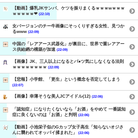
【動画】爆乳JKサンバ、ケツを振りまくるｗｗｗwｗｗｗ
ｗｗｗｗｗ❤
(22:10)
女バージョンのチー牛画像にそっくりすぎる女性、見つか
るwww
(22:09)
中国の「レアアース武器化」が裏目に、世界で重レアアー
ス供給網の構築が加速
(22:09)
【画像】JK、三人以上になるとパ●ツ気にしなくなる法則
ｗｗｗｗｗｗｗｗ
(22:09)
【悲報】小学館、「更生」という概念を否定してしまう
(22:07)
【画像】幸薄そうな美人JCアイドル(12)
(22:06)
「認知症」になりたくないなら「お酒」をやめて 一番認知
症に良くないのは「お酒」と判明
(22:06)
【動画】小池栄子似のGカップ女子高生「知らないオジさ
んに襲われてオッパイ揉まれた」
(22:06)