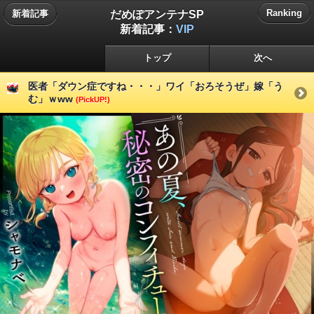
だめぽアンテナSP
Ranking
新着記事
新着記事：
VIP
トップ
次へ
医者「ダウン症ですね・・・」ワイ「おろそうぜ」嫁「う
む」ｗww
(PickUP!)