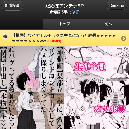
だめぽアンテナSP
Ranking
新着記事
新着記事：
VIP
トップ
次へ
【驚愕】ワイアナルセックス中毒になった結果ｗｗｗｗｗ
ｗｗｗｗｗｗｗww
(PickUP!)