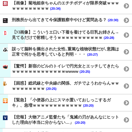
【画像】菊地姫奈ちゃんのエチチボディが限界突破ｗｗｗ
ｗｗｗｗｗｗｗｗｗ
(20:34)
刑務所から出てきて今保護観察中やけど質問ある？
(20:30)
【ｼｺ画像】こういうエ口い下着を着けてる巨乳お姉さん→
見てるだけで射精しそうｗｗｗｗｗｗｗｗｗｗｗ
(20:28)
誤って脳幹を摘出された女性､重篤な植物状態だが､意識は
正常で何かを思考していると判明・・・
(20:27)
【驚愕】新宿のビルのトイレで円光女とエッチしてきたら
ｗｗｗｗｗｗｗｗｗｗｗｗｗwwww
(20:25)
【困惑】総武線と中央線の関係、ガチでようわからんｗｗ
ｗｗｗｗｗｗｗｗ
(20:25)
【緊急】「小便器の上にスマホ置いておしっこするガ
キ」、急増ｗｗｗｗｗｗｗｗｗｗｗｗ
(20:20)
【悲報】大物アニメ監督たち「鬼滅の刃があんなにヒット
した理由が本当に分からない…」
(20:20)