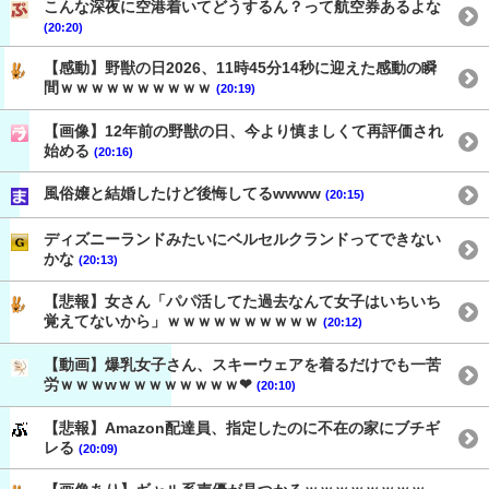
こんな深夜に空港着いてどうするん？って航空券あるよな
(20:20)
【感動】野獣の日2026、11時45分14秒に迎えた感動の瞬
間ｗｗｗｗｗｗｗｗｗｗ
(20:19)
【画像】12年前の野獣の日、今より慎ましくて再評価され
始める
(20:16)
風俗嬢と結婚したけど後悔してるwwww
(20:15)
ディズニーランドみたいにベルセルクランドってできない
かな
(20:13)
【悲報】女さん「パパ活してた過去なんて女子はいちいち
覚えてないから」ｗｗｗｗｗｗｗｗｗｗ
(20:12)
【動画】爆乳女子さん、スキーウェアを着るだけでも一苦
労ｗｗｗwｗｗｗｗｗｗｗｗ❤
(20:10)
【悲報】Amazon配達員、指定したのに不在の家にブチギ
レる
(20:09)