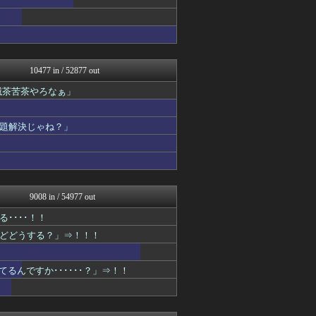
なんJミュージアム
コノユビニュース｜みんなの...
不思議.net - 5ch...
まにゅそく 2chまとめニ...
いたしん！
10477 in / 52877 out
Zチャンネル＠VIP
キニ速
滅茶苦茶やろなぁ」
ヒロイモノ中毒
哲学ニュースnwk
ネラーボイス
題解決じゃね？」
【2ch】ニュー速クオリテ...
ガールズVIPまとめ
ガールズVIPまとめ
ガールズVIPまとめ
スコールちゃんねる｜２ちゃ...
9008 in / 54977 out
ラビット速報
ゴールデンタイムズ
････！！
ガールズVIPまとめ
どどうする？」⇒！！！
不思議.net - 5ch...
筋肉速報
いたしん！
るんですか･･････？」⇒！！
キニ速
おうまがタイムズ
VIPPER速報
ガールズVIPまとめ