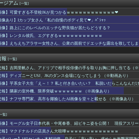
ージアム
[一覧]
旅行に行った結果ｗｗｗｗｗｗｗｗｗｗwwww
学生のなりたい職業ランキング、ガチで終わる
画像】可愛すぎる不登校JKが見つかるｗｗｗｗｗｗｗｗｗｗｗｗ❤
ん、8回3失点wwwwwwwwwwwwwwwwwwww
画像あり】Iカップ女さん「私の自慢のボディ見て❤」ﾊﾟｼｬｯ
イ、デブ禁止のマッチングアプリを思いつくｗｗｗｗｗ
る女友達に聞いたら実技実習があるらしい→こうなるwww
画像】路上にこのレベルのエッチな野良猫が居たらどうする？
ん、お○ぱいがデカ過ぎて下着がパツパツになってしまうｗｗｗｗｗ...
画像】レンタル彼氏、エグすぎるｗｗｗｗｗｗｗｗｗｗｗ
が飛び散る灼熱の「マンガ毎週末セール（50%還元）」を開催！
画像】えちえちアラサー女性さん、公衆の面前でドエッチな露出を致してしま
んターミナルを広くして徒歩で行けるようにします」→搭乗口まで1...
な格好の女の子、カードが拾えなくて詰むｗｗｗｗｗｗｗ
女「これが私の今月の家計簿です。これのどこが“いい思い”してる...
速報
[一覧]
稲田顔」というのは本当にあるのでしょうか？
北海道さん、とんでもないマシュマロ女子をキャスターに起用ｗ
悲報】吉岡里帆さん、アドリブで相手役俳優の手を取りお胸に押し当てる（※
リコンアイドル。これ開いたやつはロリコン確定 ｗｗｗｗ
悲報】ディズニーとUSJ、JKのダンス会場になってしまう （※動画あり）
、Ｗ杯アジア予選で外国人審判員に性的接待か…韓国放送局が独占報...
やタブレットなどを使いこなせない人も居るという話・・・
画像】芋系女子大生「え～！？ 私と付き合いたい？ 私脱いだらこんなんだけ
けど復活してほしい店
悲報】隣家の室外機、限界突破ｗｗｗｗｗｗｗ （※画像あり）
ラマのレ●プシーン、リアルすぎて今見ると完全にアウト
悲報】ナフサ専門家、高市を揶揄したAI画像を堂々と載せる （※画像あり）
室外機、限界突破ｗｗｗｗｗｗｗ （※画像あり）
苗、殺されることに怯え始める
イク画像を投稿するも見た目が汚らしいとネットの女性たちから批判...
[一覧]
グ竹山、目の前で嫁を寝取られてて草wwwww
当屋さん「申し訳ないが消費税1%になったらその分商品代を値上げ...
画像】モーグル女子日本代表・中尾春香、紐ビキニ姿を公開！ 現役アスリート
ぎるペアルック、発見されるｗｗｗwｗｗｗｗｗｗｗｗｗ
ラノ五輪出場
悲報】マクドナルドの店員さん大喧嘩ｗｗｗｗｗｗｗｗｗｗｗｗｗ
ラ、流行る！！！！！⇒ｗｗ
女子バレー】185センチ・木村沙織、息子に「高い高い」求められ衝撃展開激