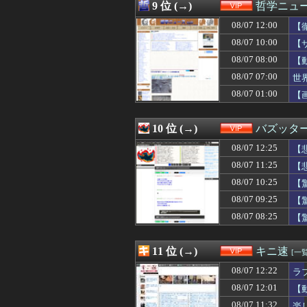
08/07 09:33
【画像】声優の
9 位 (→)
哲学ニュー
08/07 09:33
ワイ「セ○クスし
08/07 12:00
08/07 09:31
「高市総理には
【
08/07 09:30
居酒屋「6人で長
08/07 10:00
【
08/07 09:26
【画像】村重杏奈さ
る
08/07 08:00
【
08/07 09:25
【驚愕】女友達に
08/07 09:20
可愛すぎるおむす
08/07 07:00
世
08/07 09:18
【衝撃】居酒屋「
08/07 01:00
【
08/07 09:15
【悲報】肉便器
08/07 09:12
【悲報】 同人ゲ
08/07 09:10
ニコニコ出身者が
10 位 (→)
バズッタ
08/07 09:10
【画像あり】わざ
08/07 12:25
【
08/07 09:09
【画像あり】Iカ
08/07 09:09
陸上100m全国
08/07 11:25
【
08/07 09:05
【画像】女子高
08/07 10:25
【
08/07 09:03
【画像】最新の
08/07 09:01
08/07 09:25
【朗報】芸能界を
【
08/07 09:00
【放送事故】昔
08/07 08:25
【
08/07 09:00
ソードコンピュータ
08/07 08:42
石破「日本の財
08/07 08:40
映画館でオナラ
11 位 (→)
キニ速
[一覧
08/07 08:39
【画像あり】モ
08/07 12:22
ラ
08/07 08:39
FGOのリリスさ
08/07 08:38
【悲報】有吉弘
08/07 12:01
【
08/07 08:34
【悲報】新日本
08/07 11:32
楽