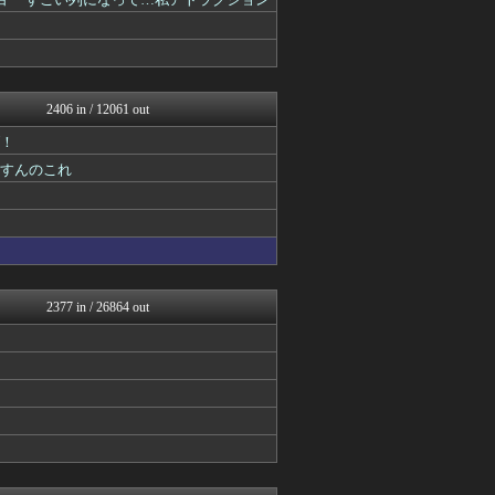
筋肉速報
いたしん！
あらまめ2ch
バズッター速報
NEWSぽけまとめーる
まとめCUP
2406 in / 12061 out
ゴールデンタイムズ
BIPブログ
げ！
スコールちゃんねる｜２ちゃ...
うすんのこれ
コノユビニュース｜みんなの...
うしみつ-5chまとめ-
ぶる速-VIP
まにゅそく 2chまとめニ...
不思議.net - 5ch...
いたしん！
哲学ニュースnwk
2377 in / 26864 out
ネラーボイス
ラビット速報
キニ速
VIPPER速報
スコールちゃんねる｜２ちゃ...
ゴールデンタイムズ
うしみつ-5chまとめ-
不思議.net - 5ch...
筋肉速報