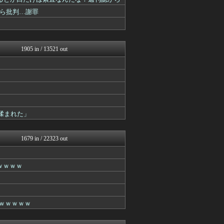
えっ!?またここのサイト?
バズッター速報
ら批判…謝罪
ラビット速報
NEWSぽけまとめーる
まとめCUP
スコールちゃんねる｜２ちゃ...
1905 in / 13521 out
コノユビニュース｜みんなの...
ぶる速-VIP
うしみつ-5chまとめ-
なんJミュージアム
なんJミュージアム
りぷらい速報
VIPPER速報
揉まれた」
まにゅそく 2chまとめニ...
BIPブログ
ヒロイモノ中毒
1679 in / 22323 out
働くモノニュース : 人生...
マジキチ速報
キニ速
ｗｗｗｗ
哲学ニュースnwk
【2ch】ニュー速クオリテ...
うしみつ-5chまとめ-
VIPPER速報
ｗｗｗｗｗｗ
筋肉速報
えっ!?またここのサイト?