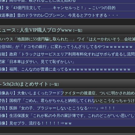
画像】高市早苗、殺されることに怯え始める
る不登校JKが見つかるｗｗｗｗｗｗｗｗｗｗｗｗ❤
謎】女「43億円注文して………キャンセルっと！」←こいつの目的
マートフォン約9億円分を窃盗か ベトナム国籍の男を逮捕
ごめん、君らがちゃんと納税してくれないとこうなっちゃうけどどう...
放送事故】昔のドラマのレ◯プシーン、今見るとアウトすぎる・・・
人組の20年後の姿がヤバいwwwwww
」143センチ Iカップ 38kgのアイドル塩望ももこが話題...
ュース : 人生VIP職人ブログwww
[一覧]
に代わる新しい弱者男性の姫が発見される///
車、複数の駅で「チンポッ❤」というアナウンスが流れ大騒ぎwww...
水ハウス「地面師に55億円騙し取られた…」 ワイ「はえーかわいそう…会社
n、汗が飛び散る灼熱の「マンガ毎週末セール（50%還元）」を...
住信SBI」が「ドコモの銀行」に変わってうんざりしてるやつｗｗｗｗｗｗｗ
代日本史で最も取り返しのつかなかった失敗って何？
ってる奴ってただのホラ吹きじゃねーの？
有能】政府「トラックはサービスエリア利用有料化すればサボらず走るし流問
号「チャンホン」発生 トリプル台風に…
門家「日本車はダサい、見てて恥ずかしい」
注意点など
画像】福岡、こんなのが普通に走ってるｗｗｗｗｗｗｗｗｗｗｗｗｗｗｗｗ
いわ信者”や“れいわ知能”といった表現は差別的。放送禁止用語に...
には行きたくない
やタブレットなどを使いこなせない人も居るという話・・・
 - 5ch(2ch)まとめサイト
[一覧]
大生「え～！？ 私と付き合いたい？ 私脱いだらこんなんだけどい...
プリキュアさん、前作から売上を10億円も落としてしまう
画像あり】大食いしまくったフードファイターの後遺症、ついに明かされ始める
同じだと言われた。
警告】国税庁「ごめん、君らがちゃんと納税してくれないとこうなっちゃうけ
の子、ブラジャーしないとこうなる････』⇒！！！
ナルドの店員さん大喧嘩ｗｗｗｗｗｗｗｗｗｗｗｗｗ
警告】医師『女の子、ブラジャーしないとこうなる････』⇒！！！
のYouTubeがあたシコ過ぎるｗ
画像】生活保護女「これが私の今月の家計簿です。これのどこが“いい思い”して
ポケ斉藤さんを貶めた女は気色悪いとか言ってる癖にフ●ラするとか...
画像】見せブラ、流行る！！！！！⇒ｗｗ
日カップラーメンや袋ラーメン食べてたワイ『ある事実』に気付くｗ...
花キララさん、専門家からあまりにも非情な一言を告げられる
ある