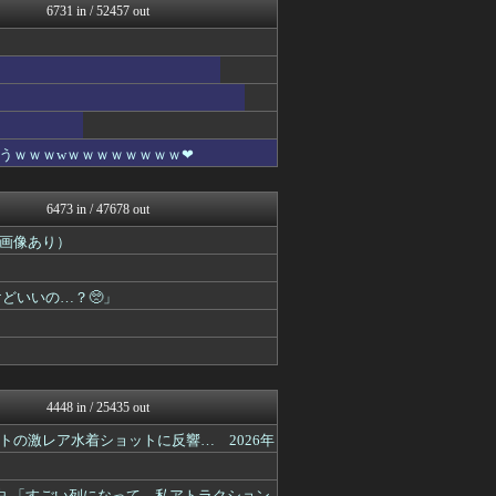
6731 in / 52457 out
バズッター速報
ぶる速-VIP
ガールズVIPまとめ
NEWSぽけまとめーる
まとめCUP
えっ!?またここのサイト?
ゴールデンタイムズ
うｗｗｗwｗｗｗｗｗｗｗｗ❤
コノユビニュース｜みんなの...
うしみつ-5chまとめ-
不思議.net - 5ch...
6473 in / 47678 out
ガールズVIPまとめ
Zチャンネル＠VIP
画像あり）
いたしん！
あらまめ2ch
どいいの…？🥺」
【2ch】ニュー速クオリテ...
ガールズVIPまとめ
もみあげチャ～シュ～
ラビット速報
VIPPER速報
キニ速
4448 in / 25435 out
BIPブログ
ゴールデンタイムズ
の激レア水着ショットに反響… 2026年
うしみつ-5chまとめ-
不思議.net - 5ch...
白 「すごい列になって…私アトラクション