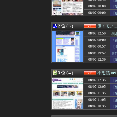
【
08/07 12:09
【画像】可愛すぎ
08/07 10:00
【
08/07 12:09
【愛知県警】ス
08/07 09:00
08/07 12:05
【警告】国税庁「
【
08/07 12:03
【動画】美少女4
08/07 12:03
【画像】「すんげえ
2 位 (→)
働くモノニ
08/07 12:03
【朗報】檜山沙耶
08/07 12:01
【動画】福岡の電
08/07 12:50
積
08/07 12:01
【朗報】Amazo
08/07 08:00
「
08/07 12:00
【徹底議論】近
08/07 12:00
霊感あるとか言
08/07 00:57
【
08/07 12:00
【画像】台風15
08/06 19:52
専
08/07 11:57
結婚式の作法、
08/06 12:39
【
08/07 11:56
れいわ信者「“れ
08/07 11:47
もう横浜拘置所
08/07 11:42
QRコード決済
3 位 (→)
不思議.net
08/07 11:40
【画像】芋系女子
08/07 11:39
【悲報】 名探偵
08/07 12:35
【
08/07 11:39
宗教と推し活は
08/07 12:05
【
08/07 11:35
【警告】医師『女
08/07 11:34
08/07 11:35
【悲報】マクド
【
08/07 11:33
【画像】小池里奈
08/07 11:05
【
08/07 11:32
楽しんご「ジャン
08/07 10:35
【
08/07 11:31
【悲報】節約で毎
08/07 11:30
【超悲報】明日
08/07 11:26
ジブリ映画ある