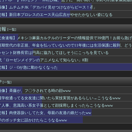
85センチ・木村沙織、息子に「高い高い」求められ衝撃展開激白 ...
ゃないよみたいな」
のレビューで画像有りのフィルタ使うと素人のおっぱい見放題ｗｗｗ...
画像】ムチムチJK「デカパイ見せつけながらピース！✌」
「修学旅行は無料化するべき。体験格差を放置するのか」←これ
悲報】新日本プロレスのエース天山広吉がやせたかなしい姿になる
Pにハマりすぎた結果ｗｗｗｗｗｗｗｗｗｗwwww
修学旅行は無料化するべき。体験格差を放置するのか」←これｗｗｗ...
高い系女子落として顔採用しまくったらこうなるwww
速報
[一覧]
メン屋でにんにくを注文した人、真っ青なにんにくを出される
ドル、腋スジが大変なことになってるwwww
乞食速報】メキシコ麻薬カルテルのリーダーの情報提供で39億円！お前ら急
志さん、大勢の若いファンに囲まれてご満悦・・・
河期世代の非正規、年金を払っていないので11年後には生活保護に殺到、ど
カー協会、ワールドカップ予選などで外国人審判への性的接待疑惑が...
ッセント財務長官は円高に協力してほしそうにこっちを見ている
てしない父親にブチギレ！声の限り叫ぶ！！→ｗｗｗｗ
の中から「真ん中の日焼け」を選ぶやつはロリwwwwww
0代「ローゼンメイデンのアニメなんて知らない」8割
機に『水銀』を持ち込めない理由がこれ【→】
悲報】ジ・Oが急に動かなくなった
弱男のホテルへの誘い方が丁寧すぎて引いちゃった（笑）」⇒ｗ
台湾のファンに神対応
】韓国サッカー協会、W杯予選の審判に“性接待”していたことが発...
P
[一覧]
公式、こういうのでいいんだよ丼を作る
門家、高市を揶揄したAI画像を堂々と載せる （※画像あり）
画像】斉藤が、フ〇ラされてる時の顔www
ベゾスさん（資産約43兆7700億円）の嫁がコチラｗｗｗｗｗ
護学校通ってる女友達に聞いたら実技実習があるらしい→こうなるwww
億円注文して………キャンセルっと！」←こいつの目的
イ人事、意識高い系女子落として顔採用しまくったらこうなるwww
ー、新型マイコン「c100」を発売ｷﾀ━━━━(ﾟ∀ﾟ)━━...
ィービルダーの横川尚隆さん、最新の姿がヤバすぎる
悲報】肉便器扱いしてた女、母親の友達の娘だったww
先の先輩おばさん（32）と深い関係になってしまった結果⇒ｗ
学のボッチ女に話かけたらこうなるwww
の子からする「甘い匂い」の正体⇒ｗｗｗｗｗｗｗｗｗｗｗｗｗ
JK「デカパイ見せつけながらピース！✌」