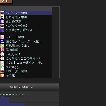
バズッター速報
ヒロイモノ中毒
まとめCUP
バズッター速報
ひま速(°∀°) -暇つぶ...
ラビット速報
働くモノニュース : 人生...
不思議.net - 5ch...
筋肉速報
いたしん！
えっ!?またここのサイト?
【2ch】ニュー速クオリテ...
easterEgg
バズッター速報
キニ速
ラビット速報
NEWSぽけまとめーる
16068 in / 80403 out
まとめCUP
ゴールデンタイムズ
ｗｗｗｗｗｗｗｗｗ
りぷらい速報
VIPPER速報
ぶる速-VIP