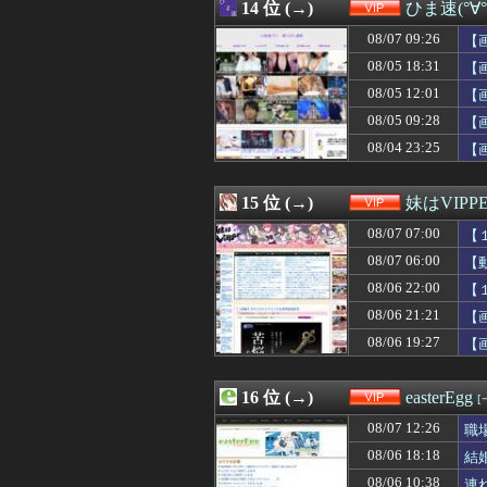
08/07 07:31
14 位 (→)
【画像】あの人
ひま速(°∀
08/07 07:31
【えっ】ワキガ
08/07 09:26
【
08/07 07:30
【画像】本田望
08/07 07:25
08/05 18:31
【驚愕】看護師(
【
08/07 07:15
意識高い系のラー
08/05 12:01
【
08/07 07:10
【画像】大学生の
08/05 09:28
【
08/07 07:09
【画像】えちえち
08/07 07:09
【画像】富裕層が
08/04 23:25
【
08/07 07:09
【悲報】週間少年
08/07 07:03
【画像】吉岡里帆
15 位 (→)
妹はVIPP
08/07 07:00
【
08/07 06:00
【
08/06 22:00
【
08/06 21:21
【
08/06 19:27
【
16 位 (→)
easterEgg
[
08/07 12:26
職
08/06 18:18
結
08/06 10:38
連