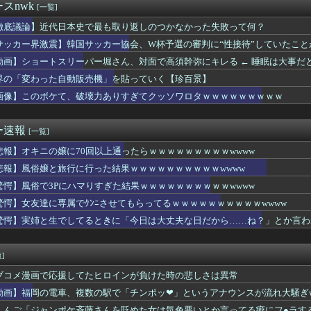
上坂すみれさん、ガチでシコらせにくるｗｗｗｗｗｗｗｗｗｗ
スnwk
[一覧]
よｗｗｗｗ」女友達｢ヤってもいいけど……」→勃起チ○ポを擦りつ...
愛想尽かした」コメ余りに農家が悲鳴 売値は生産原価の半分以下に…
徹底議論】近代日本史で最も取り返しのつかなかった失敗って何？
居して会計4939円！喋りたいだけなら公園に行ってくれ（怒」
サッカー界激震】韓国サッカー協会、W杯予選の審判に“性接待”していたこ
ん(30)のお〇ぱいがコチラwwwwwwwwwwww
動画】ショートスリーパー堀さん、対面で高須幹弥にキレる ← 睡眠は大事だ
専属でｸﾝﾆさせてもらってるｗｗｗｗｗｗｗｗｗｗwwww
び屋さん（28）、新店舗に4000万円クラファンした成功した結...
界の「変わった自動販売機」を貼っていく【珍百景】
6人で長居して会計4939円！喋りたいだけなら公園に行ってくれ...
画像】このボケて、破壊力ありすぎてクッソワロタｗｗｗｗｗｗｗｗｗ
扱いしてた女、母親の友達の娘だったww
ーサークルさん、Steamの売上入金を銀行に拒否される それで...
豪華すぎると話題に なんでyoutubeに負けたのか・・・
ー速報
[一覧]
わざ大学を卒業したのに新卒でタクシー運転手になる女性ってどう思...
悲報】オキニの嬢に70回以上通ったらｗｗｗｗｗｗｗｗｗwwww
ップ女さん「私の自慢のボディ見て❤」ﾊﾟｼｬｯ
大会1位の中学生、サッカー部でゴールキーパーｗｗｗ
悲報】風俗嬢と旅行に行った結果ｗｗｗｗｗｗｗｗｗｗwwww
生さん、太ももで男子の顔を挟んでしまうｗｗｗｗｗｗｗｗｗｗ
驚愕】風俗で3Pにハマりすぎた結果ｗｗｗｗｗｗｗｗｗｗwwww
高橋真麻さん、デカい
引退した爆乳、SNSでおっぱい画像を投稿wwwwww
驚愕】女友達に専属でｸﾝﾆさせてもらってるｗｗｗｗｗｗｗｗｗｗwwww
のドラマのレ◯プシーン、今見るとアウトすぎる・・・
驚愕】実姉と生でしてるときに「今日は大丈夫な日だから……ね？」とか言われ
ー、新型マイコン「c100」を発売ｷﾀ━━━━(ﾟ∀ﾟ)━━...
政は世界最悪」
事案が発生し、臭すぎて観客数十人が避難へｗｗｗｗｗｗｗ
]
デルを目指す女子高生、６人の中で明らかにデカい人を発見ｗｗｗｗ
ブコメ漫画で応援してたヒロインが負けた時の悲しさは異常
ん、謎のSKB水着を着るｗｗｗｗｗｗｗｗｗｗｗｗｗｗｗｗ
行さん、また匂わせポストｗｗｗｗｗｗｗｗｗｗｗｗｗｗｗｗｗ
動画】福岡の電車、複数の駅で「チンポッ❤」というアナウンスが流れ大騒ぎww
プロレスのエース天山広吉がやせたかなしい姿になる
しんご「ジャンポケ斉藤さんを貶めた女は気色悪いとか言ってる癖にフ●ラす