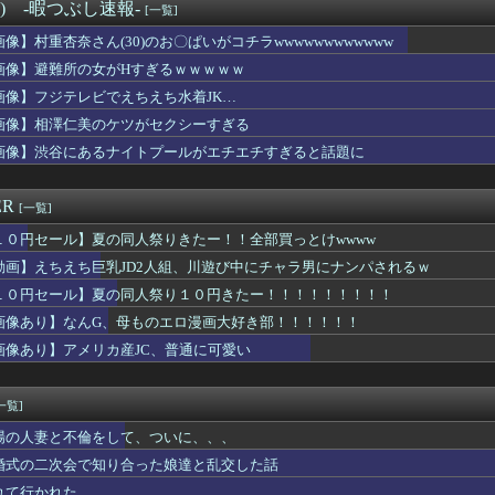
気ムチムチなポケモン、エッチなフィギュアになる
°) -暇つぶし速報-
[一覧]
の兄貴が出社してたら『とんでもないこと』になったｗｗｗｗｗｗｗ
画像】村重杏奈さん(30)のお〇ぱいがコチラwwwwwwwwwwww
結の妹、本田望結より実ってしまうｗｗｗｗｗｗｗｗ
若い女)にチ○コ拭かれたらｗｗｗｗｗｗｗwwww
画像】避難所の女がHすぎるｗｗｗｗｗ
メン行ったら無茶苦茶だった...
画像】フジテレビでえちえち水着JK…
頃に出会った小学生と大人になってから再会し結婚した男、めちゃく...
画像】相澤仁美のケツがセクシーすぎる
アラサー女性さん、公衆の面前でドエッチな露出を致してしまうｗｗ...
食べてる「恵方巻」がこちらwwwwwwwwwwwww
画像】渋谷にあるナイトプールがエチエチすぎると話題に
ジャンプのグッズ(43億円分)を注文し全てキャンセルした女を逮...
さん、アドリブで相手役俳優の手を取りおっぱいに押し当ててしまう...
ER
[一覧]
１０円セール】夏の同人祭りきたー！！全部買っとけwwww
動画】えちえち巨乳JD2人組、川遊び中にチャラ男にナンパされるｗ
１０円セール】夏の同人祭り１０円きたー！！！！！！！！！
画像あり】なんG、母ものエロ漫画大好き部！！！！！！
画像あり】アメリカ産JC、普通に可愛い
一覧]
場の人妻と不倫をして、ついに、、、
婚式の二次会で知り合った娘達と乱交した話
れて行かれた