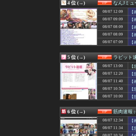
4 位 (→)
なんJミュ
08/07 11:25
【悲報】風俗嬢と
08/07 11:19
【悲報】今の小
08/07 12:09
【
08/07 11:18
【朗報】山本由伸さ
08/07 09:09
【
08/07 11:18
【衝撃】天才ワ
08/07 08:09
08/07 11:15
看護学校通って
【
08/07 11:13
【ｼｺ動画】女さ
08/07 08:09
【
08/07 11:12
Amazon、汗
08/07 07:09
【
08/07 11:09
羽田空港「どんど
08/07 11:09
【動画】エ♡チ
08/07 11:05
【画像】生活保護
5 位 (→)
ラビット
08/07 11:04
「慶応顔」「早
08/07 11:03
【画像】NHK
08/07 13:00
【
08/07 11:03
全員小学4年のロ
08/07 12:20
【
08/07 11:00
韓国サッカー協会
08/07 11:40
08/07 11:00
QRコード決済
【
08/07 10:57
閉店・撤退した
08/07 10:50
【
08/07 10:55
【動画】昔のド
08/07 10:00
【
08/07 10:50
【悲報】隣家の
08/07 10:43
【画像】高市早
08/07 10:42
長瀬智也さん、バ
6 位 (→)
筋肉速報
08/07 10:41
【画像】カンニン
08/07 10:39
【悲報】町のお弁
08/07 12:34
【
08/07 10:39
【画像】ヤバす
ミ
08/07 11:34
【
08/07 10:35
【画像】見せブ
08/07 10:34
【