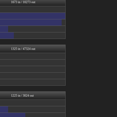
BIPブログ
1673 in / 10273 out
おうまがタイムズ
ラビット速報
バズッター速報
まとめCUP
スコールちゃんねる｜２ちゃ...
なんJミュージアム
ぶる速-VIP
コノユビニュース｜みんなの...
Zチャンネル＠VIP
1325 in / 47324 out
1225 in / 3024 out