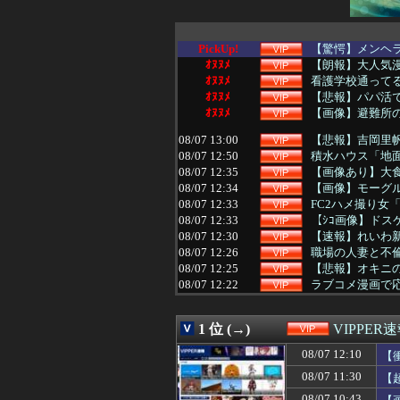
PickUp!
【驚愕】メンヘ
ｵﾇﾇﾒ
【朗報】大人気漫画
ｵﾇﾇﾒ
看護学校通って
ｵﾇﾇﾒ
【悲報】パパ活で
ｵﾇﾇﾒ
【画像】避難所
08/07 13:00
【悲報】吉岡里帆
08/07 12:50
積水ハウス「地面
08/07 12:35
【画像あり】大食
08/07 12:34
【画像】モーグル
08/07 12:33
FC2ハメ撮り女
08/07 12:33
【ｼｺ画像】ドス
08/07 12:30
【速報】れいわ
08/07 12:26
職場の人妻と不
08/07 12:25
【悲報】オキニの
08/07 12:22
ラブコメ漫画で
08/07 12:20
【悲報】ディズニ
08/07 12:18
【衝撃】隣家の室
1 位 (→)
VIPPER
08/07 12:14
【画像】斉藤が、
08/07 12:12
エンジニアと絵
08/07 12:10
【
08/07 12:12
カップラーメン
08/07 11:30
【
08/07 12:10
【衝撃動画】令和
08/07 12:09
【画像】チー牛が
08/07 10:43