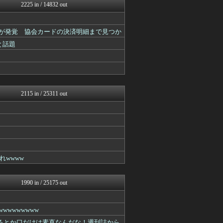
いたしん！
2225 in / 14832 out
えっ!?またここのサイト?
おうまがタイムズ
あらまめ2ch
とが発覚 協会カードの決済明細まで見つか
ひま速(°∀°) -暇つぶ...
と話題
バズッター速報
キニ速
NEWSぽけまとめーる
まとめCUP
ゴールデンタイムズ
スコールちゃんねる｜２ちゃ...
2115 in / 25311 out
ラビット速報
なんJミュージアム
コノユビニュース｜みんなの...
不思議.net - 5ch...
いたしん！
BIPブログ
VIPPER速報
wwww
【2ch】ニュー速クオリテ...
スコールちゃんねる｜２ちゃ...
キニ速
1990 in / 25175 out
うしみつ-5chまとめ-
ゴールデンタイムズ
VIPPER速報
wwwwwww
筋肉速報
るとか口だけは素直なんだな！週刊誌から