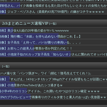
入寸前の真面目女さん、お◯ぱいがエ口過ぎるｗｗｗｗｗｗｗｗｗｗｗ
もらってるだろ」
でしてるときに「今日は大丈夫な日だから……ね？」とか言われww...
瀬智也さん、バイク画像を投稿するも見た目が汚らしいとネットの女性たちか
モール熊本、花と色紙と生茶が供えられる・・・
画像】ジェフ・ベゾスさん（資産約43兆7700億円）の嫁がコチラｗｗｗｗｗ
員40歳年収700万ワイ、咽び泣く・・・・
話かけたらこうなるwww
leのエンジニア「AIで仕事がつまらなくなった」
 2chまとめニュース速報VIP
[一覧]
プ」、初の100万部割れ 全盛期の1994年には653万部
動画】美少女4人組の20年後の姿がヤバいwwwwww
女子アナさん、とんでもないグラビアを披露した結果・・・
カートの下に履いてる謎の黒いやつ⇒ｗｗ
動画像】飛行機に『水銀』を持ち込めない理由がこれ【→】
このレベルのエッチな野良猫が居たらどうする？
画像】女子高生「え待って、パパが隣りの車両いる。。。」
ル彼氏、エグすぎるｗｗｗｗｗｗｗｗｗｗｗ
キレてしまう・・・
画像】お前らこの超美人が整形か否か判定たのむ！！
気ポケモン、エッチなフィギュアになってしまう
動画】小池栄子似のGカップ女子高生「知らないオジさんに襲われてオッパイ
生「え待って、パパが隣りの車両いる。。。」
さん、水着グラビア復帰した結果wwwwwww
謎の闇の大会に参加しがち問題
！
[一覧]
「ドコモの銀行」に変わってうんざりしてるやつｗｗｗｗｗｗｗ
C2ハメ撮り女「パンツ脱ぎ〜」ワイ「(頼む！陰毛生えててくれ！)」
キシコ麻薬カルテルのリーダーの情報提供で39億円！お前ら急げ！
、隣の家がとんでもない位置に室外機を取り付けブチギレwwwww...
画像】「すんげえ」143センチ Iカップ 38kgのアイドル塩望ももこが話題にｗ
スリーパー堀さん、対面で高須幹弥にキレる ← 睡眠は大事だと話...
画像】小池里奈のYouTubeがあたシコ過ぎるｗ
政は世界最悪」
員小学4年のロリコンアイドル。これ開いたやつはロリコン確定 ｗｗｗｗ
子、お前らにブチギレｗｗｗｗｗｗｗｗｗｗｗｗｗｗｗ
青山、空調ウェアを発売ｗｗｗｗｗｗｗｗｗｗｗｗｗｗ
HEINのブラのレビューで画像有りのフィルタ使うと素人のおっぱい見放題ｗ
 かっこいいアスリート調査 1位 W杯でインスタフォロワー1...
エ◯チさせてくれそうな女さん、パンツを脱がされてしまうｗｗｗｗ...