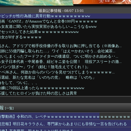
最新記事情報 - 08/07 13:01
ラビッチが性行為後に異常行動ｗｗｗｗｗｗｗｗｗww
「GANTZ」がAmazonでなんと全巻100円ｗｗｗｗｗｗ
る女友達に聞いたら実技実習があるらしい→こうなるwww
セッ○スしてきた結果ｗｗｗｗｗｗｗｗwwww
の女がHすぎるｗｗｗｗｗ
さん、アドリブで相手役俳優の手を取りお胸に押し当てる（※画像あ...
師に55億円騙し取られた…」 ワイ「はえーかわいそう…会社滅茶...
いしまくったフードファイターの後遺症、ついに明かされ始める･･...
女子日本代表・中尾春香、紐ビキニ姿を公開！ 現役アスリートの激...
「パンツ脱ぎ〜」ワイ「(頼む！陰毛生えててくれ！)」
ケベJKさん、何故か自らのパンツを見せつけてしまうｗｗｗｗｗｗ...
新選組、新たな党名は「いのちの党」 略称は「いのち」
倫をして、ついに、、、
嬢に70回以上通ったらｗｗｗｗｗｗｗｗｗwwww
応援してたヒロインが負けた時の悲しさは異常
ーとUSJ、JKのダンス会場になってしまう （※動画あり）
外機、限界突破してきた結果ｗｗｗｗｗ(※画像あり)
速報
フ〇ラされてる時の顔www
[一覧]
師界隈のAIへの価値観の違いはなぜ生まれるのか
衝撃動画】令和のJS、レベチｗｗｗｗｗｗｗｗｗｗｗｗｗｗｗｗｗｗｗｗｗ
の替え玉ってないの？
超悲報】明日花キララさん、専門家からあまりにも非情な一言を告げられる
のJS、レベチｗｗｗｗｗｗｗｗｗｗｗｗｗｗｗｗｗｗｗｗｗｗｗｗ...
好きなコンテンツ一覧wwwwwwwwwww