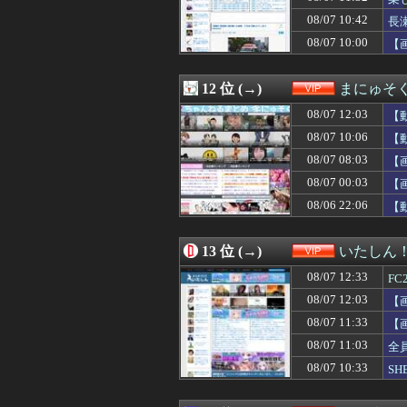
08/07 08:33
【ｼｺ画像】挿
金
08/07 10:42
08/07 08:25
【驚愕】実姉と生
長
08/07 08:20
【画像】イオン
08/07 10:00
【
08/07 08:18
【悲報】大卒公務
08/07 08:15
大学のボッチ女に
08/07 08:10
【悲報】Goog
12 位 (→)
まにゅそく
08/07 08:09
「週刊少年ジャン
08/07 12:03
【
08/07 08:09
【画像】日テレ
08/07 08:09
【画像】JKのス
08/07 10:06
【
08/07 08:09
【画像】路上に
08/07 08:03
【
08/07 08:09
【画像】レンタ
08/07 00:03
08/07 08:08
ワイ職場ですぐ
【
08/07 08:05
【画像】あの人
08/06 22:06
【
08/07 08:03
【画像】女子高
08/07 08:01
【画像】小倉優香
08/07 08:01
子供向け漫画、
13 位 (→)
いたしん
08/07 08:00
「住信SBI」が
08/07 12:33
F
08/07 08:00
【乞食速報】メ
08/07 08:00
【悲報】お母さん
08/07 12:03
【
08/07 08:00
【動画】ショート
08/07 11:33
【
08/07 08:00
石破「日本の財
08/07 11:03
全
08/07 07:39
【悲報】港区女
08/07 07:34
【画像】洋服の
08/07 10:33
S
08/07 07:34
【画像】中村敬斗
08/07 07:33
【ｼｺ画像】すぐ