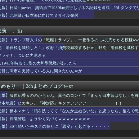
ドパーティの「送信元アドレス」のサポートを打ち切りへ
空港は？！
朗報】日産e-power、無給油で1980km走行しギネス記録を達成 55Lタンクでリ
事見つからないてデマ流してる奴誰なの？
速報】北朝鮮が日本海に向けてミサイル発射
、無給油で1980km走行しギネス記録を達成
しマッサージ店で従業員女性にわいせつ行為かで男を逮捕ｗｗｗｗｗ...
ん「イラストレーターの人が『AIに仕事を奪われる』って言ってる...
主義！
[一覧]
分じゃね…？」世界が気付き始める
がセクハラ被害、強制労働の実態…30代夫が絶望した理由
悲報】トランプ肝入りの「戦艦トランプ」、一隻作るのに4兆円かかる模様www
新たな党名は「いのちの党」 略称は「いのち」
党「消費税を減税しろ！」政府「消費税減税するわｗ」野党「消費税を減税す
位酷いんだな 〜 【韓国】ウェブトゥーン、売上が減りはじめた？...
クライナ、ついに力尽きる
ミ「頭を洗ってて『なんか生ぬるいな』と思ったら、後ろで息子が…...
メリカさぁ、調子乗ってるからお前らが頼ってる軍用中国ドローン輸...
し1941年時点で5隻の大和型戦艦があったら
穴か？」と日米に見切りをつけた欧州投資家の選択に衝撃を受ける人...
面目に高市を支持している人に聞きたいんやが
さん「自民党内は消費減税反対が多数！」 → 自民党議員の内部暴...
なエール製造元、変わったデザインのグラスを発売→
いにくすぎてWindows買おうとしたら高くてビビったww...
とめもりー｜2chまとめブログ
[一覧]
いに力尽きる
国製メガソーラーを締め出しｗｗｗ
衝撃】藤原紀香＆ののかちゃん、異色のコンビで「まんが日本昔ばなし」を舞
氏、浜田雅功にパシーンと叩かれたシーンがオンエアされず「障害者...
熊本地震】ヒカキン、『神対応』キタァアアアアーーーーーーー！！
後に居酒屋店内から温泉が吹き出す
悲報】橋本マナミ「頭を洗ってて『なんか生ぬるいな』と思ったら、後ろで息
選組、さん、「いのちの党」に改名🔥WWWWWWWWWWW
leのエンジニア「AIで仕事がつまらなくなった」
速報】長瀬智也、ようやく気づくｗｗｗｗｗｗｗｗ
りすぎて高市首相にブチギレ・・・「政府には何の期待もできない。...
衝撃】30年続いたモスクの祭りに『異変』が起こる・・・・・
げ】8万が12万円「とても払えず」 どうすれば
日本一周”