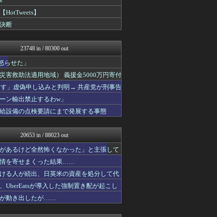
w
かせまと！
Tweets】
NEWSまとめもりー｜2c...
決断
U-1 NEWS.
おーるじゃんる
政経ワロスまとめニュース♪
23748 in / 80300 out
大艦巨砲主義！
オレ的ゲーム速報＠刃
怒らせた」
痛いニュース(ﾉ∀`)
害救助法適用地域） 義援金5000万円寄付
黒マッチョニュース
アルファルファモザイク＠ネ...
ーす」虚偽申し込みと判明→ 共産党が刑事告
投資ちゃんねる
ーン輸出禁止するわw」
常識的に考えた
給設備の点検要請にまで発展する事態
みそパンNEWS
モッコスヌ〜ン
国難にあってもの申す！！
20653 in / 88023 out
軍事・ミリタリー速報☆彡
かせまと！
があるけど全然怖くなかった」と主張して
アルファルファモザイク＠ネ...
情を寄せまくった結果……
にゅーすアルー！
watch＠２ちゃんねる
ける人が続出、日英米の資産を処分して代
まとめたニュース
berEatsが導入した強制置き配が起こし
アルファルファモザイク＠ネ...
が動き出したが……
モッコスヌ〜ン
日本第一！ニュース録
理想ちゃんねる