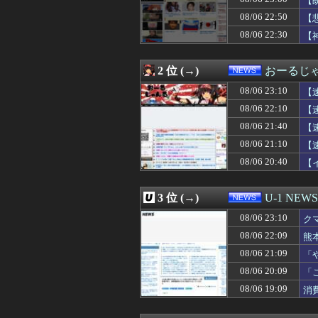
【
08/06 23:18
【相場】ドル円、
08/06 22:50
【
08/06 23:12
【衝撃】藤原紀香
08/06 22:30
08/06 23:10
クマが害獣扱いさ
【
08/06 23:10
【速報】森山裕・
08/06 23:08
【悲報】玉川徹さ
2 位 (→)
おーるじ
08/06 23:05
【悲報】トランプ
08/06 23:02
「キム兄」こと
08/06 23:10
【
08/06 23:01
パヨク「アジア
08/06 22:10
【
08/06 23:00
日本、警察の威
08/06 23:00
【朗報】プチプチ
08/06 21:40
【
08/06 23:00
積水ハウス「地面
訴
08/06 21:10
【
08/06 23:00
家計資産の株比
08/06 20:40
【
08/06 23:00
不動産ファンド「
に・
08/06 23:00
【マイクロLED】C
08/06 22:55
コメ価格先行き指数
3 位 (→)
U-1 NEWS
08/06 22:52
ついに国産ヒュ
08/06 22:52
ファミマソック
08/06 23:10
ク
08/06 22:50
【悲報】「ブロッ
お
08/06 22:09
熊
08/06 22:40
刃物を持って中国
08/06 22:33
08/06 21:09
【悲報】5年前の
「
08/06 22:33
中露軍艦4隻が“
わ
08/06 20:09
「
08/06 22:30
【神対応】イオ
た
08/06 19:09
消
08/06 22:30
【悲報】時給15
08/06 22:29
【財務省人事】エ
08/06 22:13
【朗報】吉野家さ