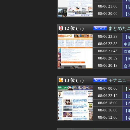
08/06 20:00
【衝撃】中国製ル
08/06 21:00
08/06 20:00
【速報】れいわ
【
08/06 20:00
ジャンプストアで
08/06 20:00
【
08/06 20:00
キズナアイさん
08/06 20:00
【速報】れいわ
08/06 20:00
【速報】れいわ
12 位 (→)
まとめた
08/06 20:00
【公然わいせつ
08/06 23:38
【
08/06 19:55
秋田市に日本最大
08/06 19:44
【速報】山本太郎
08/06 22:33
中
08/06 19:41
【朗報】韓国が熊
08/06 21:45
首
08/06 19:41
ALLDOCUBE､8.8
08/06 20:59
08/06 19:40
中国人観光客、
【
08/06 19:40
【熊本地震】専
08/06 20:13
台
08/06 19:33
【悲報】中国企業Z
08/06 19:32
【超絶朗報】「れ
08/06 19:31
無期刑の仮釈放、2
13 位 (→)
モナニュ
08/06 19:30
【速報】れいわ
08/07 00:00
【
08/06 19:30
「成人向けゲーム
08/06 19:29
松のや「ママ応援
08/06 22:12
【
08/06 19:21
【衝撃】吉野家
08/06 18:00
【
08/06 19:15
で、財源のあては
で
08/06 16:00
【
08/06 19:12
【衝撃】30年
に
08/06 19:10
ウクライナ軍参謀
08/06 12:00
【
08/06 19:10
【速報】共産党「
為
08/06 19:09
消費税減税に反対