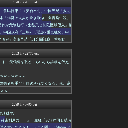
政経ワロスまとめニュース♪
2529 in / 9617 out
保守速報
「住民拘束！（安否不明」中国当局「救助
watch＠２ちゃんねる
痛いニュース(ﾉ∀`)
日本「爆発で火災が吹き飛ぶ（爆轟発生説」
常識的に考えた
団体が危険航行（生徒乗せ制限区域侵入」第
投資ちゃんねる
」中国政府「三峡ﾀﾞﾑ周辺を重点強化」中
黒マッチョニュース
みそパンNEWS
否定」高市早苗「51分間視察（首相動
国難にあってもの申す！！
ゆめ痛 -自動車まとめブロ...
2353 in / 22776 out
ネット「受信料を取るくらいなら詳細を伝え
・・・
ｗｗｗｗｗｗｗ
障害者相手だと放送されなくなる。俺、逆
ｗｗｗ
2289 in / 5795 out
おおおお
！災害利用ガー！」→産経「安倍岸田石破時
詰め寄ってるぅ！」→よく聞くと何やらヤ