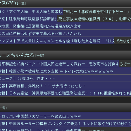
(ﾉ∀`)
[一覧]
ン州の民主党予備選挙 イスラム教徒の“急進左派”候補が勝利確実...
新選組、「いのちの党」へ党名変更
ヨク「アジア人民、中国人民と連帯して戦おー！悪政高市を打倒するぞー！」
カキン、『神対応』キタァアアアアーーーーーーー！！
東京】睡眠時無呼吸症候群診断後に死亡事故＝運転の無職男（３４）、独断で
シスタント教授（中国籍）、ドラッグストアで現行犯逮捕 万引き容...
ちのヒーロー・任天堂、熊本地震を受け製品修理は無償対応（災害救...
本地震、発生後に居酒屋店内から温泉が吹き出す
れまくったメディア取材陣、堪忍袋の緒が切れた地元住民が苦情を寄...
和の日に黙祷もせずデモで暴れるパヨクさんたち
リム移民って移住先をアッラーの土地って思ってるの？ → 衝撃の...
ャンプストアで大量注文→キャンセルを繰り返した女を逮捕 「注文で欲求が
典パヨク「中国人民と連帯して戦おー！悪政高市を打倒するぞー！」
税しろ！」政府「消費税減税するわｗ」野党「消費税を減税するな！...
e、Geminiが大赤字、史上初のマイナスキャッシュフローに...
ュースちゃんねる
[一覧]
呼吸症候群診断後に死亡事故＝運転の無職男（３４）、独断で治療中...
コ店、１０年で半減するも売上微増で１２億円ｗｗｗｗｗｗｗ
島平和記念式典パヨク「中国人民と連帯して戦おー！悪政高市を打倒するぞー
半期の輸出額最高 2年連続で更新、8977億円 農水省...
朗報】韓国が熊本被災地に水を支援 ⇒ トイレの水にｗｗｗｗｗｗｗ
ントの美人女性「20歳でアルファードを一括で買っちゃう私って素...
せいで会社を辞めた新人が「3人」もいたことが発覚ｗｗｗｗｗ
ニュース】 台風13号、迷走・・・
リを手がけたピニンファリーナ、日本の鉄道を初デザイン。南海電鉄...
朗報】高市首相、爆乳化！！！ サナ活待ったなし！
か 苦情数件会場半減 無音の中イヤホンから流れる曲に合わせ踊る...
速報】日本共産党、沖縄県知事選で公職選挙法違反！！！ 110番通報されて
とは何者か——Googleミートで解雇された「5日間」を生き延...
ッセン公式、大根おろし丼を提案→5ch爆笑の渦
じゃね…？」世界が気付き始める Linuxの市場シェアが初め...
[一覧]
だけど保険証を出す時にドヤるが何故か看護師と付き合えない
均価格1.2億円+住宅ローン金利3%で利息だけで月30万円←...
ーロッパが中国製メガソーラーを締め出しｗｗｗ
学大助教、万引き容疑で逮捕 栄養補助食品１点（約６４００円相当...
衝撃】中国製ルーター20機種にバックドア発見！ ネットに繋ぐだけで35秒ご
赤旗、短期間に1700件の購読申し込みで嬉し泣き→「うそでーす...
速報】れいわ新選組、「いのちの党」に党名変更ｗｗｗｗｗｗ