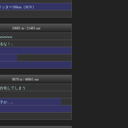
かせまと！
軍事・ミリタリー速報☆彡
ッター36km（SUV）
ふぇー速
ゆめ痛 -自動車まとめブロ...
watch＠２ちゃんねる
オレ的ゲーム速報＠刃
10081 in / 21485 out
アルファルファモザイク＠ネ...
モッコスヌ〜ン
wwww
日本第一！ニュース録
るな！」
反日愚国 恨寓瘻
NEWSまとめもりー｜2c...
おーるじゃんる
U-1 NEWS.
政経ワロスまとめニュース♪
かせまと！
ニュース30over
9878 in / 48861 out
大艦巨砲主義！
保守速報
台化してしまう
watch＠２ちゃんねる
痛いニュース(ﾉ∀`)
子が…」
アルファルファモザイク＠ネ...
投資ちゃんねる
オレ的ゲーム速報＠刃
常識的に考えた
黒マッチョニュース