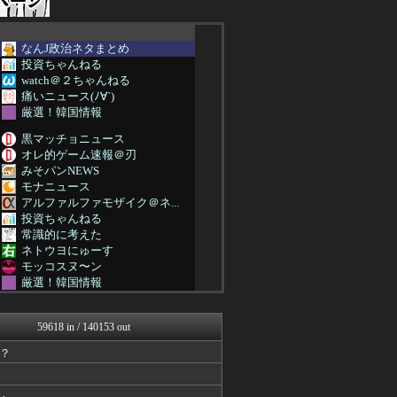
なんJ政治ネタまとめ
投資ちゃんねる
watch＠２ちゃんねる
痛いニュース(ﾉ∀`)
厳選！韓国情報
黒マッチョニュース
オレ的ゲーム速報＠刃
みそパンNEWS
モナニュース
アルファルファモザイク＠ネ...
投資ちゃんねる
常識的に考えた
ネトウヨにゅーす
モッコスヌ〜ン
厳選！韓国情報
なんJ政治ネタまとめ
国難にあってもの申す！！
59618 in / 140153 out
かせまと！
にゅーすアルー！
？
まとめたニュース
アルファルファモザイク＠ネ...
日本第一！ニュース録