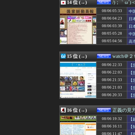
08/06 19:08
14 位 (→)
【悲報】町のお弁
/)；｀ω´
08/06 19:07
【朗報】日産e-po
08/06 05:33
中
08/06 19:03
【朗報】みいち
隊
08/06 19:03
08/06 04:23
共同通信、600
日
08/06 19:00
高市首相記者会
ハ
08/06 03:39
日
08/06 19:00
【謎】みい山田「
三
08/05 05:28
中
08/06 19:00
【速報】れいわ
国
08/06 19:00
米穀商社の木徳神
08/05 04:56
高
08/06 18:55
韓国SNS 日本
静
08/06 18:50
車のエアコンは
15 位 (→)
watch＠
08/06 22:33
【
よ
08/06 22:03
【
08/06 21:33
【
08/06 21:03
【
差
08/06 20:33
【
16 位 (→)
正義の見
08/06 19:32
【
08/06 16:11
【
代
08/06 11:47
【