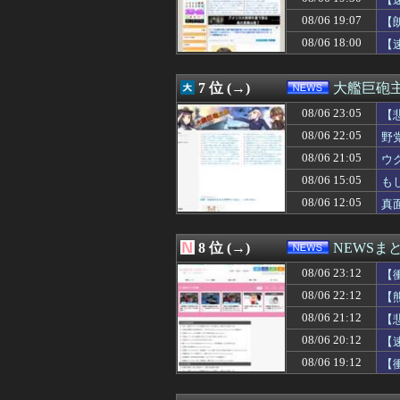
08/06 21:39
Gmail、サー
08/06 21:38
廃止すべき地方
08/06 19:07
【
08/06 21:36
40歳超えたら仕
08/06 18:00
【
08/06 21:35
日産e-power
08/06 21:33
【悲報】もみほぐ
08/06 21:30
野田クリスタルさ
7 位 (→)
大艦巨砲
08/06 21:30
「Linuxで十
08/06 21:30
08/06 23:05
【田舎移住】妻
【
08/06 21:29
れいわ新選組、
08/06 22:05
野
08/06 21:15
もう誤魔化せない
08/06 21:05
ウ
08/06 21:12
【悲報】橋本マナ
08/06 21:10
【速報】中国「ア
08/06 15:05
も
08/06 21:09
「やつらの目は節
08/06 12:05
真
08/06 21:08
【悲報】マスコミ
08/06 21:07
【画像】よなよ
08/06 21:05
mac bookが使
8 位 (→)
NEWSま
08/06 21:05
ウクライナ、つ
08/06 23:12
08/06 21:04
ヨーロッパが中
【
08/06 21:03
【悲報】乙武洋匡
08/06 22:12
【
08/06 21:03
熊本地震、発生
08/06 21:12
【
08/06 21:00
【速報】れいわ新
08/06 21:00
【悲報】Goog
08/06 20:12
【
08/06 21:00
米農家、コメが余
08/06 19:12
【
08/06 21:00
【相次ぐ家賃値上
08/06 21:00
中露軍艦4隻が“