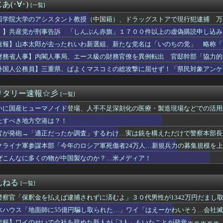
代表、食料品の消費減税「天下の愚策だ」と批判
(･∀･)
[一覧]
ジョーカー化の現実味 ネットで大論争に発展
、生放送で高校時代の制服を着てしまうｗｗｗｗｗｗｗｗｗｗｗｗｗ...
西学院大学のアシスタント教授（中国籍）、ドラッグストアで現行犯逮捕 万
車が電柱に衝突「居眠りをしてしまった」同乗していた県議を含め男...
！】共産党が刑事告訴 「しんぶん赤旗」１７００件以上の虚偽購読申し込み
miniが大赤字、史上初のマイナスキャッシュフローに陥る
速報】山本太郎が去ったれいわ新選組、新たな党名は「いのちの党」 略称「
んな使う？
本爆発】経産省が原因をほぼ特定、全国の大規模施設でガス供給設備...
財務省人事】内閣人事局、エース級の財務官僚を異例転出 官邸幹部「協力的
が総理大臣になったら中国に謝罪しに行きます」
どを歴任 、岸田首相の後輩
外国人公務員】三重県、ぱよくマスコミの総攻撃に屈せず！「県民対象アンケ
事告訴 「しんぶん赤旗」１７００件以上の虚偽購読申し込み 「厳...
差別に該当しない」結果を公表する方針
のに見積もり15万で草
年、30代住宅ローンありで24万円負担増ｗｗｗｗｗｗｗｗｗｗｗ...
リタリー速報☆彡
[一覧]
もせずデモで暴れるパヨクさんたち
いに国産ヒューマノイド登場、人手不足深刻化の医療・製造現場などでの活用
ん、最高すぎる水着姿を公開して話題にｗｗｗｗｗｗ
D発言で大炎上「当時は浸透してなかった」にネット総ツッコミ
止すべき地方空港は？！
人民、中国人民と連帯して戦おー！悪政高市を打倒するぞー！」
官が発砲→「適正だったか調査」するわけ…実は銃を構えただけで警察本部長
正だったか調査」するわけ…実は銃を構えただけで警察本部長まで報...
ンショップで注文→キャンセルして逮捕された女性 無茶苦茶やって...
クライナ軍参謀本部「今年のロシア軍死傷者24万人…新規兵力の募集規模を
中国がレアアースを武器に貿易戦争した結果ｗｗｗｗｗｗｗｗ」
ぜこんなに多くの物が中国製なのか？…米メディア！
也、ようやく気づくｗｗｗｗｗｗｗｗ
の侵略戦争に突入するための戦争式典だ」 パヨクが広島の平和記念...
んやから強制置き配は止めておくべき」とユーザーがドン引き、Ub...
んねる
[一覧]
ゅう氏、熊本震災ボランティアで熱中症疑い「水風呂に入っても体内...
警察官「保釈金を払えば逮捕されずに済むよ」３０代男性が1342万円だまし
る「ひとり親方」が激増、Mac miniを大量購入しAIを従...
の国民栄誉賞受賞副賞《包丁10本》に高市総理の名前も刻印ｗｗｗ...
水ハウス「地面師に55億円騙し取られた…」ワイ「はえーかわいそう…会社
んでセルフレジなのに自分で商品通さないといけないんだ」
悲報】ワイのせいで会社を辞めた新人が「3人」もいたことが発覚ｗｗｗｗｗ