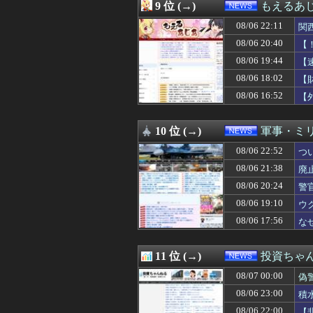
08/06 21:00
【参政党】神谷
9 位 (→)
もえるあじあ
08/06 21:00
【氷河期おじ】
08/06 22:11
08/06 20:59
【画像】女子アナ
関
08/06 20:55
日本共産党の街宣
08/06 20:40
【
08/06 20:49
Google、Ge
08/06 19:44
【
08/06 20:46
Amazonってそ
08/06 20:40
【イオンモール熊
08/06 18:02
【
08/06 20:40
前泊博盛氏「私
な
08/06 16:52
【
08/06 20:40
【！】共産党が刑
は
08/06 20:35
車の10円傷治す
08/06 20:33
【悲報】金利上昇
10 位 (→)
軍事・ミ
08/06 20:31
平和の日に黙祷
08/06 22:52
つ
08/06 20:30
新人女性声優さ
08/06 20:30
【渡邊渚】PTS
08/06 21:38
廃
08/06 20:29
パヨク「アジア
08/06 20:24
警
08/06 20:24
警官が発砲→「適
08/06 20:16
08/06 19:10
集英社のオンライ
ウ
08/06 20:13
台湾メディア「
08/06 17:56
な
08/06 20:12
【速報】長瀬智
08/06 20:10
【速報】「中国へ
08/06 20:09
「こんな事になる
11 位 (→)
投資ちゃ
08/06 20:08
【悲報】へずまり
08/07 00:00
偽
08/06 20:05
年商10億円を超え
08/06 20:03
【悲報】高木美帆
08/06 23:00
積
08/06 20:00
【悲報】Z「な
08/06 22:00
【