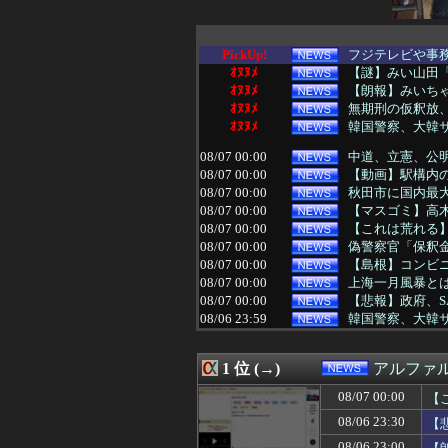
PickUp!
フジテレビや事
ｵﾇﾇﾒ
【謎】みい山田「
ｵﾇﾇﾒ
【朗報】みいち
ｵﾇﾇﾒ
無期刑の仮釈放、2
ｵﾇﾇﾒ
韓国警察、大韓
08/07 00:00
中道、立憲、公
08/07 00:00
【動画】駅構内の
08/07 00:00
秋田市に国内最
08/07 00:00
【マスゴミ】高木
08/07 00:00
【これは荒れる
08/07 00:00
偽警察官「保釈金
08/07 00:00
【島根】コンビニ
08/07 00:00
上海一月風暴とは
08/07 00:00
【悲報】政府、
08/06 23:59
韓国警察、大韓
08/06 23:57
広島県知事ら「
08/06 23:55
中国外務省、広島
1 位 (→)
アルファ
08/06 23:51
【AI】中国Dee
08/06 23:40
be
08/07 00:00
【
08/06 23:38
【速報】れいわ
08/06 23:30
【悲
08/06 23:30
【悲報】Googl
08/06 23:29
中国製ルーター
08/06 23:00