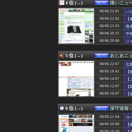
4 位 (→)
痛いニュース
08/06 22:13
アメリカ・ミシガ
08/06 22:12
【政治】れいわ
08/06 23:01
パ
08/06 22:12
【熊本地震】ヒ
08/06 22:02
【
08/06 22:11
関西学院大学のア
08/06 21:03
08/06 22:10
【速報】子どもた
熊
08/06 22:09
熊本の被災地で暴
08/06 20:31
平
08/06 22:08
【衝撃】Q：ムス
08/06 20:00
ジ
08/06 22:07
広島平和記念式
08/06 22:05
野党「消費税を減
08/06 22:03
【悲報】Googl
5 位 (→)
あじあニ
08/06 22:02
【東京】睡眠時無
08/06 22:00
【悲報】パチン
08/06 22:07
広
08/06 22:00
【農産物】26年上
08/06 19:41
【
08/06 22:00
セクシー系アカウ
08/06 14:07
08/06 22:00
【悲報】ワイの
【
08/06 22:00
【大阪】フェラー
08/06 12:07
【
08/06 22:00
「盆踊り」は騒音
08/06 10:07
【
08/06 22:00
サム・アルトマン
08/06 22:00
【悲報】シャウエ
08/06 21:55
「Linuxで十分
6 位 (→)
保守速報
08/06 21:50
大手子会社勤務
08/06 21:45
首都圏マンション平
08/06 21:04
ヨ
08/06 21:40
中国籍の３６歳関
08/06 20:00
【
08/06 21:40
【速報】しんぶん
08/06 19:30
【