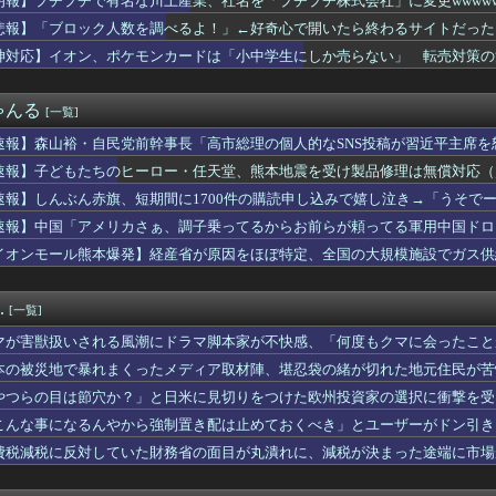
朗報】プチプチで有名な川上産業、社名を「プチプチ株式会社」に変更wwww
上抜け 1ドル158円台
悲報】「ブロック人数を調べるよ！」←好奇心で開いたら終わるサイトだった【Hot
＆ののかちゃん、異色のコンビで「まんが日本昔ばなし」を舞台化し...
れる風潮にドラマ脚本家が不快感、「何度もクマに会ったことがある...
神対応】イオン、ポケモンカードは「小中学生にしか売らない」 転売対策の
自民党前幹事長「高市総理の個人的なSNS投稿が習近平主席を怒ら...
ん、8月6日の原爆の日にトンデモ持論を展開し物議… → ネット...
ゃんる
[一覧]
肝入りの「戦艦トランプ」、一隻作るのに4兆円かかる模様wwww...
木村祐一さん、誰だか分からないくらい激変してしまう・・・
速報】森山裕・自民党前幹事長「高市総理の個人的なSNS投稿が習近平主席を
人民、中国人民と連帯して戦おー！悪政高市を打倒するぞー！」
速報】子どもたちのヒーロー・任天堂、熊本地震を受け製品修理は無償対応（災
嚇射撃に怯まないと射殺される恐ろしい国になる…
で有名な川上産業、社名を「プチプチ株式会社」に変更wwwww
速報】しんぶん赤旗、短期間に1700件の購読申し込みで嬉し泣き→「うそで
師に55億円騙し取られた…」ワイ「はえーかわいそう…会社滅茶苦...
「厳重な処罰を求める」
速報】中国「アメリカさぁ、調子乗ってるからお前らが頼ってる軍用中国ドロ
率､バブル期並み2割強 白書はインフレ防衛の格差注視
イオンモール熊本爆発】経産省が原因をほぼ特定、全国の大規模施設でガス供
みんなで大家さん」が約2881億円の債務超過 分配金の支払い停...
・・【PICKUP】
PUとGPUをモールス信号で通信！？MicrosoftとT...
 過去最低 今後も値下がり傾向 [8/6]
.
[一覧]
ーマノイド登場、人手不足深刻化の医療・製造現場などでの活用想定！
ス、1円（クーポン）で投げ売りｗｗｗｗｗｗｗｗｗｗｗ
マが害獣扱いされる風潮にドラマ脚本家が不快感、「何度もクマに会ったこと
ク人数を調べるよ！」←好奇心で開いたら終わるサイトだった【Ho...
り……
本の被災地で暴れまくったメディア取材陣、堪忍袋の緒が切れた地元住民が苦
大使館に侵入した自衛官、地裁で動機明かす「中国の強硬な外交方針...
NHK性加害の出演者は「今も普通の顔して芸能活動してる」ネット...
やつらの目は節穴か？」と日米に見切りをつけた欧州投資家の選択に衝撃を受
日本一周”
りに選んだのは……
こんな事になるんやから強制置き配は止めておくべき」とユーザーがドン引き、U
ン、ポケモンカードは「小中学生にしか売らない」 転売対策の決断
のは……
費税減税に反対していた財務省の面目が丸潰れに、減税が決まった途端に市場
00円でもミャンマー人に逃げられる…地方の雇用崩壊がヤバい
ース級の財務官僚・一松旬氏が”異例転出”へ 官邸幹部「協力的で...
ん､｢極旨牛鉄板ステーキ定食｣を発売