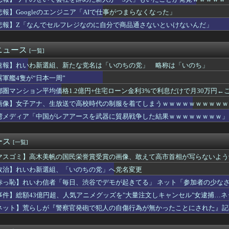
ーター20機種にバックドア発見！ ネットに繋ぐだけで35秒ごと...
新選組、「いのちの党」に党名変更
悲報】Googleのエンジニア「AIで仕事がつまらなくなった」
大量注文→キャンセルを繰り返した女を逮捕 「注文で欲求が満たさ...
悲報】Z「なんでセルフレジなのに自分で商品通さないといけないんだ」
の活動内容、ガチでヤバい方向へ
新選組、「いのちの党」に党名変更
新選組、「いのちの党」に党名変更
ニュース
[一覧]
】55歳会社員、女子大生に「ニヤニヤ」目撃され逮捕の末路
速報】れいわ新選組、新たな党名は「いのちの党」 略称は「いのち」
級AIデータセンター 建設費2兆円、アラブ首長国連邦（UAE）...
が去ったれいわ新選組、新たな党名は「いのちの党」 略称「いのち...
露軍艦4隻が“日本一周”
本被災地に水を支援 ⇒ トイレの水にｗｗｗｗｗｗｗ
都圏マンション平均価格1.2億円+住宅ローン金利3%で利息だけで月30万円←
インチタブレット｢iPlay 80 mini Tur...
「つり目」ジェスチャーでタイ人に馬鹿にされる
画像】女子アナ、生放送で高校時代の制服を着てしまうｗｗｗｗｗｗｗｗｗｗ
門家「イオンモール熊本の爆心地に…喫煙所と自販機」警察・消防「」
湾メディア「中国がレアアースを武器に貿易戦争した結果ｗｗｗｗｗｗｗｗ」
btlink製ルーター20機種にバックドアが発見されるｗｗｗ...
いわ新選組」改め、新党「いのちの党」爆誕！！！うおおおおおおお...
025年は「わずか4人」2024年は32人が獄中死…「終身刑...
ース
[一覧]
新選組、「いのちの党」に党名変更ｗｗｗｗｗｗ
マスゴミ】高木美帆の国民栄誉賞受賞の画像、敢えて高市首相が写らないよう
を大ヒットさせて、とんでもない売り上げが入ったぞー！」→最悪す...
企画」がなぜ許されない？「窮屈な世の中」に住む不幸、「尊重し合...
政治】れいわ新選組、「いのちの党」へ党名変更
、とうとうステーキを出す
赤っ恥】れいわ信者「毎日、渋谷でデモが起きてる」 ネット「参加者の少な
あったんだよな？ 〜 記者「中革連は食料品消費税ゼロを公約に掲...
バラされてて草」
事件】総額43億円超、人気アニメグッズを"大量注文しキャンセル"女逮捕…
続いたモスクの祭りに『異変』が起こる・・・・・
して商品相場を操作してたのでは」
本部「今年のロシア軍死傷者24万人…新規兵力の募集規模を上回る...
ネット】荒らしが『警察官発砲で犯人の自傷行為が無かったことにされた』記
これは酷い…京都市でマイナンバーカードを持たない29万人がポイ...
の動画が拡散してマスゴミの偏向報道確定
していた財務省の面目が丸潰れに、減税が決まった途端に市場が動き...