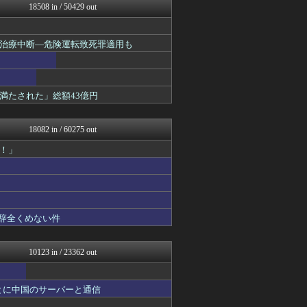
18508 in / 50429 out
かせまと！
モナニュース
NEWSまとめもりー｜2c...
治療中断―危険運転致死罪適用も
もえるあじあ(･∀･)
おーるじゃんる
U-1 NEWS.
政経ワロスまとめニュース♪
満たされた」総額43億円
あじあニュースちゃんねる
大艦巨砲主義！
watch＠２ちゃんねる
18082 in / 60275 out
痛いニュース(ﾉ∀`)
アルファルファモザイク＠ネ...
！」
常識的に考えた
オレ的ゲーム速報＠刃
投資ちゃんねる
黒マッチョニュース
みそパンNEWS
も辞全くめない件
ネトウヨにゅーす
モッコスヌ〜ン
国難にあってもの申す！！
10123 in / 23362 out
ふぇー速
まとめたニュース
にゅーすアルー！
とに中国のサーバーと通信
おーるじゃんる