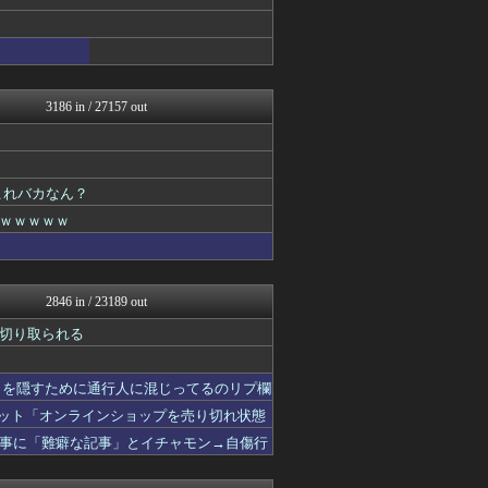
保守速報
常識的に考えた
痛いニュース(ﾉ∀`)
オレ的ゲーム速報＠刃
黒マッチョニュース
みそパンNEWS
3186 in / 27157 out
モッコスヌ〜ン
国難にあってもの申す！！
もえるあじあ(･∀･)
あじあニュースちゃんねる
これバカなん？
理想ちゃんねる
ｗｗｗｗｗ
にゅーすアルー！
おーるじゃんる
watch＠２ちゃんねる
正義の見方
痛いニュース(ﾉ∀`)
2846 in / 23189 out
保守速報
切り取られる
オレ的ゲーム速報＠刃
日本第一！ニュース録
まとめたニュース
さを隠すために通行人に混じってるのリプ欄
反日愚国 恨寓瘻
ネット「オンラインショップを売り切れ状態
NEWSまとめもりー｜2c...
軍事・ミリタリー速報☆彡
事に「難癖な記事」とイチャモン→自傷行
おーるじゃんる
U-1 NEWS.