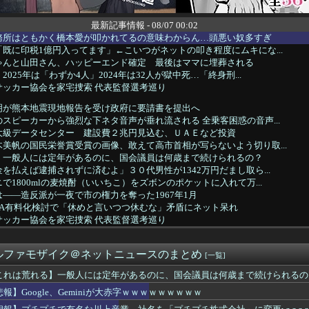
最新記事情報 - 08/07 00:02
務所はともかく橋本愛が叩かれてるの意味わからん…頭悪い奴多すぎ
既に印税1億円入ってます」←こいつがネットの叩き程度にムキにな...
ゃんと山田さん、ハッピーエンド確定 最後はママに埋葬される
025年は「わずか4人」2024年は32人が獄中死…「終身刑...
サッカー協会を家宅捜索 代表監督選考巡り
明が熊本地震現地報告を受け政府に要請書を提出へ
スピーカーから強烈な下ネタ音声が垂れ流される 全乗客困惑の音声...
大級データセンター 建設費２兆円見込む、ＵＡＥなど投資
美帆の国民栄誉賞受賞の画像、敢えて高市首相が写らないよう切り取...
】一般人には定年があるのに、国会議員は何歳まで続けられるの？
を払えば逮捕されずに済むよ」３０代男性が1342万円だまし取ら...
で1800mlの麦焼酎（いいちこ）をズボンのポケットに入れて万...
——造反派が一夜で市の権力を奪った1967年1月
SA有料化検討で「休めと言いつつ休むな」矛盾にネット呆れ
サッカー協会を家宅捜索 代表監督選考巡り
核抑止論、根本的におかしい」
原爆投下に関して「同情を得ようと核被害者の立場を政治利用」[8...
ルファモザイク＠ネットニュースのまとめ
pSeek、近日中に「大幅値上げ」か API料金ページに追記
[一覧]
これは荒れる】一般人には定年があるのに、国会議員は何歳まで続けられるの
新選組、新たな党名は「いのちの党」 略称は「いのち」
報】Google、Geminiが大赤字ｗｗｗｗｗｗｗｗｗ
e、Geminiが大赤字ｗｗｗｗｗｗｗｗｗ
20機種にバックドア 外部から完全制御できる機能が仕込まれていた