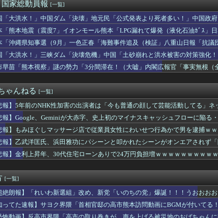
当屋さん「消費税減税されても値下げせず全て利益にする！」と宣言...
)＜国家総動員報
[一覧]
wer、無給油で1980km走行しギネス記録を達成 55L...
国「大洪水！」中国ダム「決壊」地元民「公式発表より死者多い！」中国政府
ゃんと山田さん、ハッピーエンド確定 最後はママに埋葬される
動画も削除」台風13号「三峡ﾀﾞﾑ接近中」→
0件分の連絡先流出か 「おわびします」とラフな軽い謝罪コメント...
本「熊本地震（震度7」イオンモール熊本「LPG漏れて爆発（液化石油ｶﾞｽ」
見「非核三原則を政策上の方針として堅持」
ビタ「遺族説明の虚偽を認める（営業部長発言」→
本「沖縄県知事選（9月」一色正春「海難事件追及（検証」八重山日報「抗議
既に印税1億円入ってます」←こいつがネットの叩き程度にムキにな...
者委員会「抗議団体の構成組織は日本共産党」→
国「大洪水！」三峡ダム「決壊危機」中国「土砂崩れと洪水被害の対策強化！
新選組、新たな党名は「いのちの党」 略称は「いのち」
ダム「決壊」中国「現場封鎖！（空撮削除」→
糧4-6月期経常利益、前年同期比97.7％減の0.7億円に減益
市早苗「熊本視察」謎の勢力「3分間滞在！（大嘘」内閣広報官「事実無根（全
の地震被害、水を支援したのに「韓国産の水は水洗トイレに」[8/...
」マスコミ「被災者証言で10秒！（印象操作」→
外気取入派？それとも内気循環派？
２ちゃんねる
[一覧]
悲報】5年前のNHK性加害の出演者は「今も普通の顔して芸能活動してる」
」
悲報】Google、Geminiが大赤字、史上初のマイナスキャッシュフローに陥る
悲報】もみほぐしマッサージ店で従業員女性にわいせつ行為かで男を逮捕ｗｗ
悲報】乙武洋匡氏、浜田雅功にパシーンと叩かれたシーンがオンエアされず「
別だと思って」
悲報】金利上昇年、30代住宅ローンありで24万円負担増ｗｗｗｗｗｗｗｗｗ
方
[一覧]
超絶朗報】「れいわ新選組」改め、新党「いのちの党」爆誕！！！うおおおお
知ってた速報】サヨク界隈「首相官邸の高市熊本訪問動画にBGMが付いてる
も同様。当時は批判なかった」（動画）
恐怖動画】反高市界隈「高市の取り巻きが、声を上げる被災地のおばちゃんに