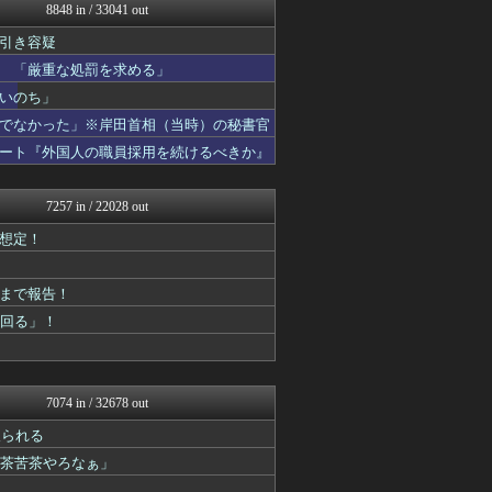
みそパンNEWS
8848 in / 33041 out
モッコスヌ〜ン
引き容疑
まとめたニュース
国難にあってもの申す！！
 「厳重な処罰を求める」
かせまと！
いのち」
理想ちゃんねる
おーるじゃんる
でなかった」※岸田首相（当時）の秘書官
にゅーすアルー！
ート『外国人の職員採用を続けるべきか』
もえるあじあ(･∀･)
ふぇー速
watch＠２ちゃんねる
7257 in / 22028 out
痛いニュース(ﾉ∀`)
想定！
オレ的ゲーム速報＠刃
モッコスヌ〜ン
日本第一！ニュース録
まで報告！
軍事・ミリタリー速報☆彡
かせまと！
上回る」！
まとめたニュース
NEWSまとめもりー｜2c...
おーるじゃんる
U-1 NEWS.
7074 in / 32678 out
政経ワロスまとめニュース♪
取られる
ニュース30over
watch＠２ちゃんねる
滅茶苦茶やろなぁ」
投資ちゃんねる