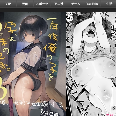
VIP
芸能
スポーツ
アニ漫
ゲーム
YouTube
生活