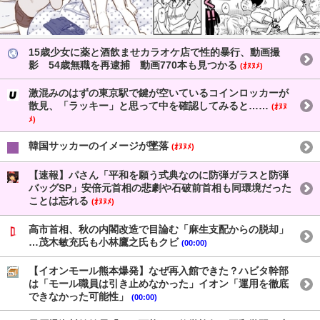
15歳少女に薬と酒飲ませカラオケ店で性的暴行、動画撮
影 54歳無職を再逮捕 動画770本も見つかる
(ｵﾇﾇﾒ)
激混みのはずの東京駅で鍵が空いているコインロッカーが
散見、「ラッキー」と思って中を確認してみると……
(ｵﾇﾇ
ﾒ)
韓国サッカーのイメージが墜落
(ｵﾇﾇﾒ)
【速報】パさん「平和を願う式典なのに防弾ガラスと防弾
バッグSP」安倍元首相の悲劇や石破前首相も同環境だった
ことは忘れる
(ｵﾇﾇﾒ)
高市首相、秋の内閣改造で目論む「麻生支配からの脱却」
…茂木敏充氏も小林鷹之氏もクビ
(00:00)
【イオンモール熊本爆発】なぜ再入館できた？ハビタ幹部
は「モール職員は引き止めなかった」イオン「運用を徹底
できなかった可能性」
(00:00)