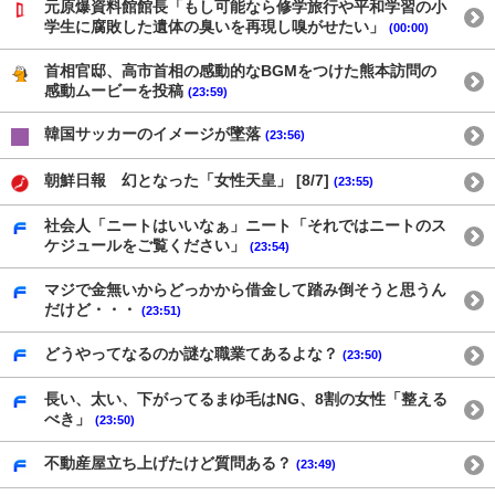
元原爆資料館館長「もし可能なら修学旅行や平和学習の小
学生に腐敗した遺体の臭いを再現し嗅がせたい」
(00:00)
首相官邸、高市首相の感動的なBGMをつけた熊本訪問の
感動ムービーを投稿
(23:59)
韓国サッカーのイメージが墜落
(23:56)
朝鮮日報 幻となった「女性天皇」 [8/7]
(23:55)
社会人「ニートはいいなぁ」ニート「それではニートのス
ケジュールをご覧ください」
(23:54)
マジで金無いからどっかから借金して踏み倒そうと思うん
だけど・・・
(23:51)
どうやってなるのか謎な職業てあるよな？
(23:50)
長い、太い、下がってるまゆ毛はNG、8割の女性「整える
べき」
(23:50)
不動産屋立ち上げたけど質問ある？
(23:49)