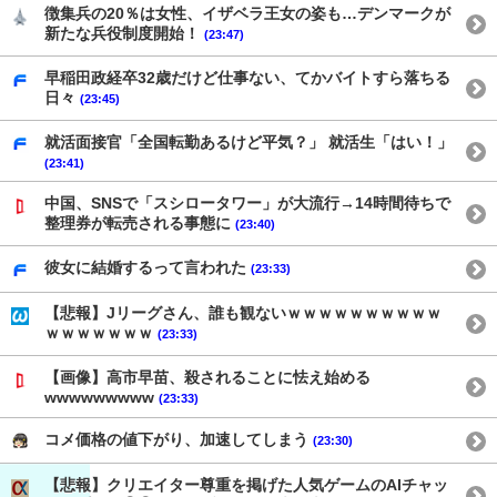
徴集兵の20％は女性、イザベラ王女の姿も…デンマークが
新たな兵役制度開始！
(23:47)
早稲田政経卒32歳だけど仕事ない、てかバイトすら落ちる
日々
(23:45)
就活面接官「全国転勤あるけど平気？」 就活生「はい！」
(23:41)
中国、SNSで「スシロータワー」が大流行→14時間待ちで
整理券が転売される事態に
(23:40)
彼女に結婚するって言われた
(23:33)
【悲報】Jリーグさん、誰も観ないｗｗｗｗｗｗｗｗｗｗ
ｗｗｗｗｗｗｗ
(23:33)
【画像】高市早苗、殺されることに怯え始める
wwwwwwwww
(23:33)
コメ価格の値下がり、加速してしまう
(23:30)
【悲報】クリエイター尊重を掲げた人気ゲームのAIチャッ