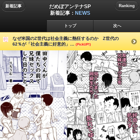
だめぽアンテナSP
Ranking
新着記事
新着記事：
NEWS
トップ
次へ
なぜ米国のZ世代は社会主義に熱狂するのか Z世代の
62％が「社会主義に好意的」…
(PickUP!)