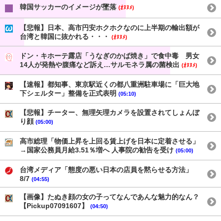
韓国サッカーのイメージが墜落
(ｵﾇﾇﾒ)
【悲報】日本、高市円安ホクホクなのに上半期の輸出額が
台湾と韓国に抜かれる・・・
(ｵﾇﾇﾒ)
ドン・キホーテ露店「うなぎのかば焼き」で食中毒 男女
14人が発熱や腹痛など訴え…サルモネラ属の菌検出
(ｵﾇﾇﾒ)
【速報】都知事、東京駅近くの都八重洲駐車場に「巨大地
下シェルター」整備を正式表明
(05:10)
【悲報】チーター、無理矢理カメラを設置されてしょんぼ
り顔
(05:00)
高市総理「物価上昇を上回る賃上げを日本に定着させる」
→国家公務員月給3.51％増へ 人事院の勧告を受け
(05:00)
台湾メディア「態度の悪い日本の店員を黙らせる方法」
8/7
(04:55)
【画像】たぬき顔の女の子ってなんであんな魅力的なん？
【Pickup07091607】
(04:50)