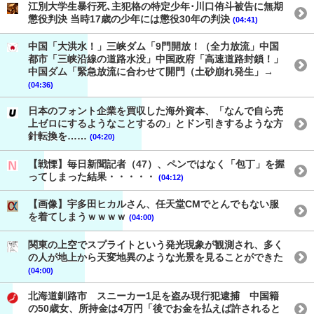
江別大学生暴行死､主犯格の特定少年･川口侑斗被告に無期
懲役判決 当時17歳の少年には懲役30年の判決
(04:41)
中国「大洪水！」三峡ダム「9門開放！（全力放流」中国
都市「三峡沿線の道路水没」中国政府「高速道路封鎖！」
中国ダム「緊急放流に合わせて開門（土砂崩れ発生」→
(04:36)
日本のフォント企業を買収した海外資本、「なんで自ら売
上ゼロにするようなことするの」とドン引きするような方
針転換を……
(04:20)
【戦慄】毎日新聞記者（47）、ペンではなく「包丁」を握
ってしまった結果・・・・・
(04:12)
【画像】宇多田ヒカルさん、任天堂CMでとんでもない服
を着てしまうｗｗｗｗ
(04:00)
関東の上空でスプライトという発光現象が観測され、多く
の人が地上から天変地異のような光景を見ることができた
(04:00)
北海道釧路市 スニーカー1足を盗み現行犯逮捕 中国籍
の50歳女、所持金は4万円「後でお金を払えば許されると