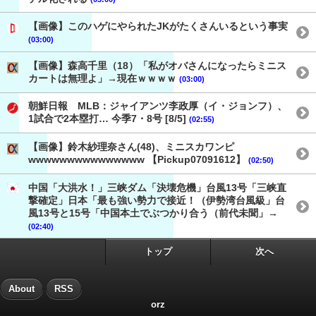
【画像】このハゲにやられたJKがたくさんいるという事実
(03:00)
【画像】森高千里（18）「私がオバさんになったらミニス
カートは無理よ」→現在ｗｗｗｗ
(03:00)
朝鮮日報 MLB：ジャイアンツ李政厚（イ・ジョンフ）、
1試合で2本塁打… 今季7・8号 [8/5]
(02:55)
【画像】鈴木紗理奈さん(48)、ミニスカワンピ
wwwwwwwwwwwwwww 【Pickup07091612】
(02:50)
中国「大洪水！」三峡ダム「決壊危機」台風13号「三峡直
撃確定」日本「最も強い勢力で接近！（伊勢湾台風級」台
風13号と15号「中国本土でぶつかり合う（前代未聞」→
(02:40)
トップ
次へ
About
RSS
orz