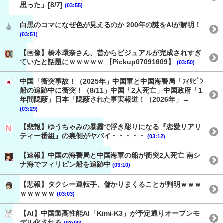
思った」[8/7]
(03:55)
白黒のコマになぜ色が見えるのか 200年の謎をAIが解明！
(03:51)
【画像】橋本環奈さん、昔からビジュアルが完成されすぎ
ていたと話題にｗｗｗｗｗ 【Pickup07091609】
(03:50)
中国「衝突事故！（2025年」中国軍と中国海警局「ﾌｨﾘﾋﾟﾝ
船の追跡中に衝突！（8/11」中国「2人死亡」中国政府「1
年間隠蔽」日本「隠蔽された事実報道！（2026年」→
(03:29)
【悲報】ゆうちゃみの暴露で浮き彫りになる『恋愛リアリ
ティー番組』の裏側がヤバイ・・・・・
(03:12)
【速報】中国の海警局と中国海軍の船が衝突2人死亡 南シ
ナ海でフィリピン船を追跡中
(03:10)
【悲報】タクシー運転手、儲かりまくることが判明ｗｗｗ
ｗｗｗｗｗ
(03:03)
【AI】中国製高性能AI「Kimi-K3」が予定通りオープンモ
デル化される
(03:00)