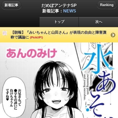
だめぽアンテナSP
Ranking
新着記事
新着記事：
NEWS
トップ
次へ
【朗報】『みいちゃんと山田さん』が表現の自由と障害蔑
称で議論に
(PickUP!)