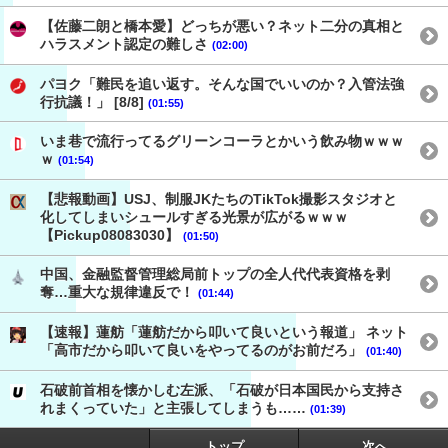
【佐藤二朗と橋本愛】どっちが悪い？ネット二分の真相と
ハラスメント認定の難しさ
(02:00)
パヨク「難民を追い返す。そんな国でいいのか？入管法強
行抗議！」 [8/8]
(01:55)
いま巷で流行ってるグリーンコーラとかいう飲み物ｗｗｗ
ｗ
(01:54)
【悲報動画】USJ、制服JKたちのTikTok撮影スタジオと
化してしまいシュールすぎる光景が広がるｗｗｗ
【Pickup08083030】
(01:50)
中国、金融監督管理総局前トップの全人代代表資格を剥
奪…重大な規律違反で！
(01:44)
【速報】蓮舫「蓮舫だから叩いて良いという報道」 ネット
「高市だから叩いて良いをやってるのがお前だろ」
(01:40)
石破前首相を懐かしむ左派、「石破が日本国民から支持さ
れまくっていた」と主張してしまうも……
(01:39)
トップ
次へ