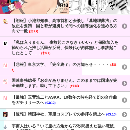
【朗報】小池都知事、高市首相と会談し「墓地埋葬法」の
改正を要請 国と都が連携し民間への指導強化を進める方
向で一致
(ｵﾇﾇﾒ)
「私は入りません、 事故起こさなきゃいい」と保険加入を
勧められた推し活民が反発、保険代が勿体無いし事故起こ
したとして……
(ｵﾇﾇﾒ)
【悲報】東京大学、『完全終了』のお知らせ・・・・
(ｵﾇﾇ
ﾒ)
国連事務総長「お金がありません。このままでは国連が完
全崩壊します。助けて下さい」
(ｵﾇﾇﾒ)
【最強】玉置浩二とASKA、10数年の時を経て幻の合作曲
をガチリリースへ
(03:12)
【速報】靖国神社、軍服コスプレでの参拝を禁止へ
(03:10)
宇宙人はいる？いて座の方角から72秒間捉えた強い電波、