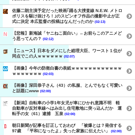
佐藤二朗主演予定だった映画｢踊る大捜査線 N.E.W. メトロ
ポリスを駆け抜けろ！｣のスピンオフ作品の撮影中止が正
式に決定 本広監督の投稿はなんだったのか
(02:13)
【悲報】新海誠「ヤニねこ面白い」←お前らこのアニメど
う思ってんの？
(02:12)
【ニュース】日本をダメにした総理大臣、ワースト１位が
同点でこの人ｗｗｗｗｗｗ
(02:07)
【画像】今年の防衛白書の表紙ｗｗｗｗｗｗｗｗｗｗｗｗ
ｗｗｗｗｗｗｗ
(02:03)
【画像】深田恭子さん（43）の私服、とんでもなく可愛い
と話題にwww
(02:00)
【新潟】自転車の小学1年女児が車にひかれ意識不明 軽
自動車が反対車線へはみ出し住宅敷地に突っ込んだか 運
転手の女（61）逮捕 五泉
(02:00)
朝日新聞が記事を訂正しておわび 「被爆とは？発信する
97歳 「平和になったよ」失った家族に伝えたい」
(02:00)