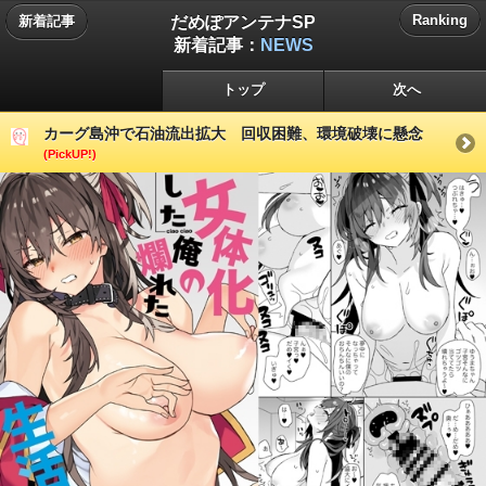
だめぽアンテナSP
Ranking
新着記事
新着記事：
NEWS
トップ
次へ
カーグ島沖で石油流出拡大 回収困難、環境破壊に懸念
(PickUP!)