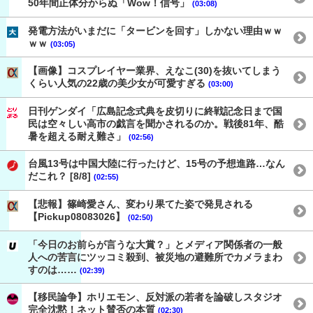
50年間正体分からぬ「Wow！信号」
(03:08)
発電方法がいまだに「タービンを回す」しかない理由ｗｗ
ｗｗ
(03:05)
【画像】コスプレイヤー業界、えなこ(30)を抜いてしまう
くらい人気の22歳の美少女が可愛すぎる
(03:00)
日刊ゲンダイ「広島記念式典を皮切りに終戦記念日まで国
民は空々しい高市の戯言を聞かされるのか。戦後81年、酷
暑を超える耐え難さ」
(02:56)
台風13号は中国大陸に行ったけど、15号の予想進路…なん
だこれ？ [8/8]
(02:55)
【悲報】篠崎愛さん、変わり果てた姿で発見される
【Pickup08083026】
(02:50)
「今日のお前らが言うな大賞？」とメディア関係者の一般
人への苦言にツッコミ殺到、被災地の避難所でカメラまわ
すのは……
(02:39)
【移民論争】ホリエモン、反対派の若者を論破しスタジオ
完全沈黙！ネット賛否の本質
(02:30)