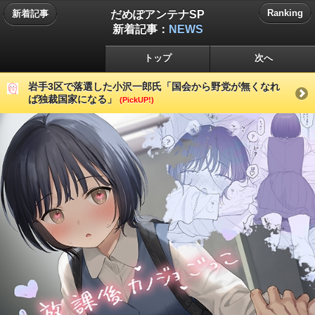
だめぽアンテナSP
Ranking
新着記事
新着記事：
NEWS
トップ
次へ
岩手3区で落選した小沢一郎氏「国会から野党が無くなれ
ば独裁国家になる」
(PickUP!)