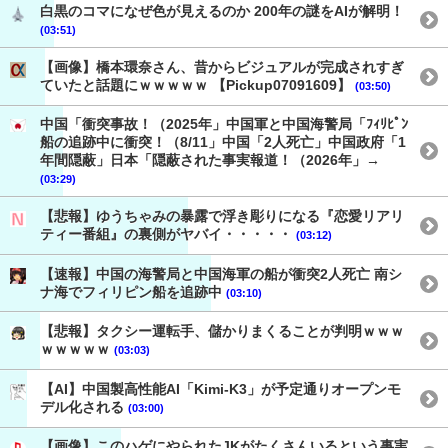
白黒のコマになぜ色が見えるのか 200年の謎をAIが解明！
(03:51)
【画像】橋本環奈さん、昔からビジュアルが完成されすぎ
ていたと話題にｗｗｗｗｗ 【Pickup07091609】
(03:50)
中国「衝突事故！（2025年」中国軍と中国海警局「ﾌｨﾘﾋﾟﾝ
船の追跡中に衝突！（8/11」中国「2人死亡」中国政府「1
年間隠蔽」日本「隠蔽された事実報道！（2026年」→
(03:29)
【悲報】ゆうちゃみの暴露で浮き彫りになる『恋愛リアリ
ティー番組』の裏側がヤバイ・・・・・
(03:12)
【速報】中国の海警局と中国海軍の船が衝突2人死亡 南シ
ナ海でフィリピン船を追跡中
(03:10)
【悲報】タクシー運転手、儲かりまくることが判明ｗｗｗ
ｗｗｗｗｗ
(03:03)
【AI】中国製高性能AI「Kimi-K3」が予定通りオープンモ
デル化される
(03:00)
【画像】このハゲにやられたJKがたくさんいるという事実