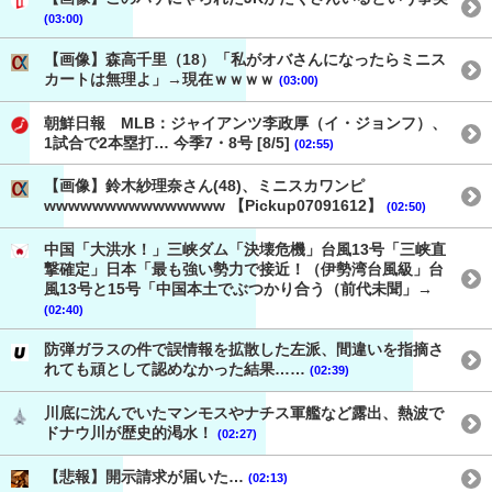
(03:00)
【画像】森高千里（18）「私がオバさんになったらミニス
カートは無理よ」→現在ｗｗｗｗ
(03:00)
朝鮮日報 MLB：ジャイアンツ李政厚（イ・ジョンフ）、
1試合で2本塁打… 今季7・8号 [8/5]
(02:55)
【画像】鈴木紗理奈さん(48)、ミニスカワンピ
wwwwwwwwwwwwwww 【Pickup07091612】
(02:50)
中国「大洪水！」三峡ダム「決壊危機」台風13号「三峡直
撃確定」日本「最も強い勢力で接近！（伊勢湾台風級」台
風13号と15号「中国本土でぶつかり合う（前代未聞」→
(02:40)
防弾ガラスの件で誤情報を拡散した左派、間違いを指摘さ
れても頑として認めなかった結果……
(02:39)
川底に沈んでいたマンモスやナチス軍艦など露出、熱波で
ドナウ川が歴史的渇水！
(02:27)
【悲報】開示請求が届いた…
(02:13)