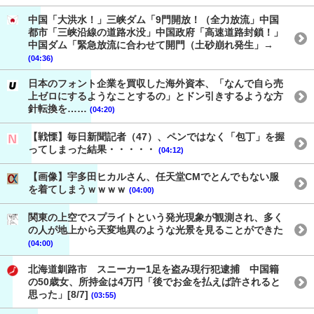
中国「大洪水！」三峡ダム「9門開放！（全力放流」中国
都市「三峡沿線の道路水没」中国政府「高速道路封鎖！」
中国ダム「緊急放流に合わせて開門（土砂崩れ発生」→
(04:36)
日本のフォント企業を買収した海外資本、「なんで自ら売
上ゼロにするようなことするの」とドン引きするような方
針転換を……
(04:20)
【戦慄】毎日新聞記者（47）、ペンではなく「包丁」を握
ってしまった結果・・・・・
(04:12)
【画像】宇多田ヒカルさん、任天堂CMでとんでもない服
を着てしまうｗｗｗｗ
(04:00)
関東の上空でスプライトという発光現象が観測され、多く
の人が地上から天変地異のような光景を見ることができた
(04:00)
北海道釧路市 スニーカー1足を盗み現行犯逮捕 中国籍
の50歳女、所持金は4万円「後でお金を払えば許されると
思った」[8/7]
(03:55)