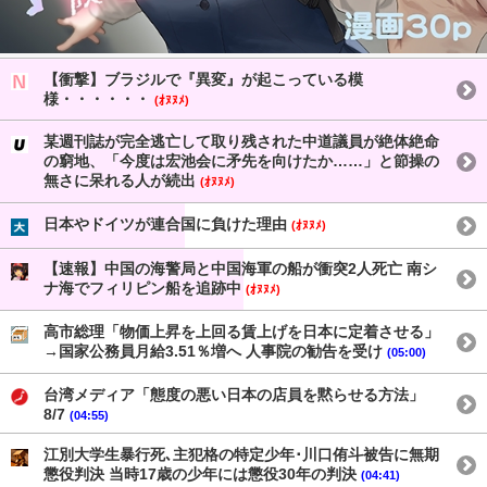
【衝撃】ブラジルで『異変』が起こっている模
様・・・・・・
(ｵﾇﾇﾒ)
某週刊誌が完全逃亡して取り残された中道議員が絶体絶命
の窮地、「今度は宏池会に矛先を向けたか……」と節操の
無さに呆れる人が続出
(ｵﾇﾇﾒ)
日本やドイツが連合国に負けた理由
(ｵﾇﾇﾒ)
【速報】中国の海警局と中国海軍の船が衝突2人死亡 南シ
ナ海でフィリピン船を追跡中
(ｵﾇﾇﾒ)
高市総理「物価上昇を上回る賃上げを日本に定着させる」
→国家公務員月給3.51％増へ 人事院の勧告を受け
(05:00)
台湾メディア「態度の悪い日本の店員を黙らせる方法」
8/7
(04:55)
江別大学生暴行死､主犯格の特定少年･川口侑斗被告に無期
懲役判決 当時17歳の少年には懲役30年の判決
(04:41)