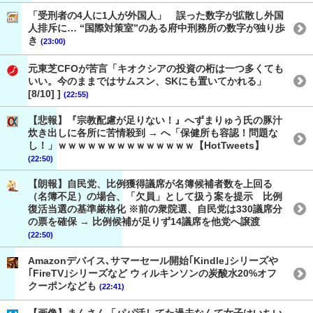
「受刑者の4人に1人が外国人」 誤った数字が拡散し外国
人排斥に… “国際対策室”のある府中刑務所の数字が独り歩
き
(23:00)
元東芝CFOが苦言「キオクシアの投資の桁は一つ多くても
いい。今のままではサムスン、SKにも置いてかれる」
[8/10] ]
(22:55)
【悲報】『宗教配慮が足りない！』へずまりゅう氏の豚汁
炊き出しに各所に苦情殺到 → へ「保健所も容認！問題な
し！」ｗｗｗｗｗｗｗｗｗｗｗｗｗｗ【HotTweets】
(22:50)
【朗報】自民党、比例獲得議席が名簿候補者数を上回る
（名簿不足）の場合、「欠員」として扱う案を提示 比例
復活当選の基準厳格化 ※前の衆院選、自民党は330議席分
の票を確保 → 比例候補が足りず14議席を他党へ譲渡
(22:50)
Amazonデバイス､サマーセール開始｢Kindle｣シリーズや
｢FireTV｣シリーズなど ウィルキンソンの炭酸水20%オフ
クーポンなども
(22:41)