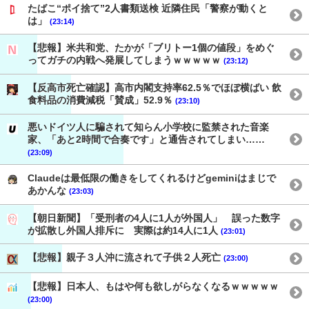
たばこ“ポイ捨て”2人書類送検 近隣住民「警察が動くと
は」
(23:14)
【悲報】米共和党、たかが「ブリトー1個の値段」をめぐ
ってガチの内戦へ発展してしまうｗｗｗｗｗ
(23:12)
【反高市死亡確認】高市内閣支持率62.5％でほぼ横ばい 飲
食料品の消費減税「賛成」52.9％
(23:10)
悪いドイツ人に騙されて知らん小学校に監禁された音楽
家、「あと2時間で合奏です」と通告されてしまい……
(23:09)
Claudeは最低限の働きをしてくれるけどgeminiはまじで
あかんな
(23:03)
【朝日新聞】「受刑者の4人に1人が外国人」 誤った数字
が拡散し外国人排斥に 実際は約14人に1人
(23:01)
【悲報】親子３人沖に流されて子供２人死亡
(23:00)
【悲報】日本人、もはや何も欲しがらなくなるｗｗｗｗｗ
(23:00)