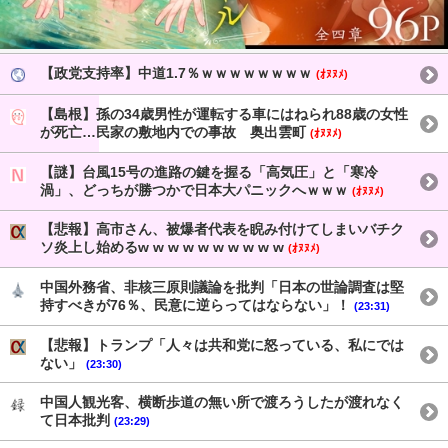
【政党支持率】中道1.7％ｗｗｗｗｗｗｗｗ
(ｵﾇﾇﾒ)
【島根】孫の34歳男性が運転する車にはねられ88歳の女性
が死亡…民家の敷地内での事故 奥出雲町
(ｵﾇﾇﾒ)
【謎】台風15号の進路の鍵を握る「高気圧」と「寒冷
渦」、どっちが勝つかで日本大パニックへｗｗｗ
(ｵﾇﾇﾒ)
【悲報】高市さん、被爆者代表を睨み付けてしまいバチク
ソ炎上し始めるw w w w w w w w w w
(ｵﾇﾇﾒ)
中国外務省、非核三原則議論を批判「日本の世論調査は堅
持すべきが76％、民意に逆らってはならない」！
(23:31)
【悲報】トランプ「人々は共和党に怒っている、私にでは
ない」
(23:30)
中国人観光客、横断歩道の無い所で渡ろうしたが渡れなく
て日本批判
(23:29)