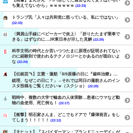
【画像】まんさん「パパ活してた過去なんて女子はいちい
ち覚えてないから」ｗｗｗｗｗｗ
(22:33)
トランプ氏「人々は共和党に怒っている、私にではない」
(22:33)
〈満員山手線にベビーカーで炎上〉「折りたたまず乗車で
きる」はずなのに…JR東日本が示した見解
(22:29)
科学文明の時代とか言いつつたまに原理が証明されてない
のに経験則で使われるテクノロジーとかあるのが面白いよ
な
(22:24)
【伝統芸🪃】立憲・蓮舫「8/9原爆の日に『歯科治療』…
総理、なぜこの日に？」→それでは同日の蓮舫さんのイン
スタ投稿をご覧くださいｗ（スクショ）
(22:20)
戦時中、複数の大学で輸血の人体実験…患者にウマなど動
物の血使用、死亡例も！
(22:17)
【衝撃】明石家さんま、どこでもドアで『爆弾発言』をし
てしまう！！！！！
(22:12)
【大ヒット】『スパイダーマン：ブランドニューデイ』が