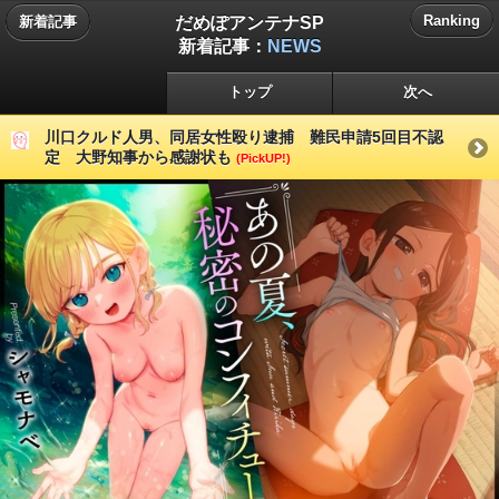
だめぽアンテナSP
Ranking
新着記事
新着記事：
NEWS
トップ
次へ
川口クルド人男、同居女性殴り逮捕 難民申請5回目不認
定 大野知事から感謝状も
(PickUP!)