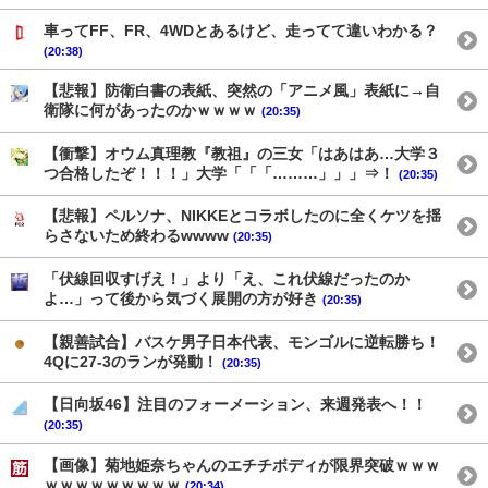
車ってFF、FR、4WDとあるけど、走ってて違いわかる？
(20:38)
【悲報】防衛白書の表紙、突然の「アニメ風」表紙に→自
衛隊に何があったのかｗｗｗｗ
(20:35)
【衝撃】オウム真理教『教祖』の三女「はあはあ…大学３
つ合格したぞ！！！」大学「「「………」」」⇒！
(20:35)
【悲報】ペルソナ、NIKKEとコラボしたのに全くケツを揺
らさないため終わるwwww
(20:35)
「伏線回収すげえ！」より「え、これ伏線だったのか
よ…」って後から気づく展開の方が好き
(20:35)
【親善試合】バスケ男子日本代表、モンゴルに逆転勝ち！
4Qに27-3のランが発動！
(20:35)
【日向坂46】注目のフォーメーション、来週発表へ！！
(20:35)
【画像】菊地姫奈ちゃんのエチチボディが限界突破ｗｗｗ
ｗｗｗｗｗｗｗｗｗ
(20:34)