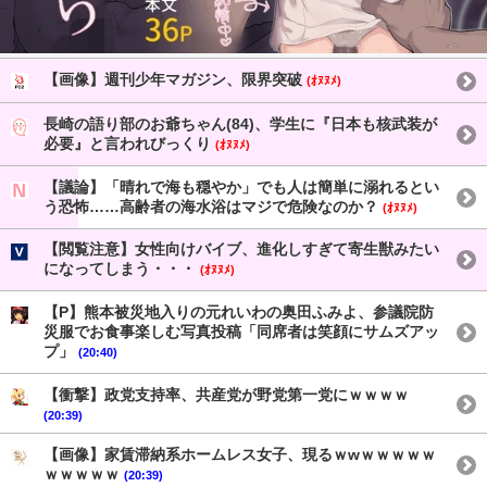
【画像】週刊少年マガジン、限界突破
(ｵﾇﾇﾒ)
長崎の語り部のお爺ちゃん(84)、学生に『日本も核武装が
必要』と言われびっくり
(ｵﾇﾇﾒ)
【議論】「晴れで海も穏やか」でも人は簡単に溺れるとい
う恐怖……高齢者の海水浴はマジで危険なのか？
(ｵﾇﾇﾒ)
【閲覧注意】女性向けバイブ、進化しすぎて寄生獣みたい
になってしまう・・・
(ｵﾇﾇﾒ)
【P】熊本被災地入りの元れいわの奥田ふみよ、参議院防
災服でお食事楽しむ写真投稿「同席者は笑顔にサムズアッ
プ」
(20:40)
【衝撃】政党支持率、共産党が野党第一党にｗｗｗｗ
(20:39)
【画像】家賃滞納系ホームレス女子、現るｗwｗｗｗｗｗ
ｗｗｗｗｗ
(20:39)