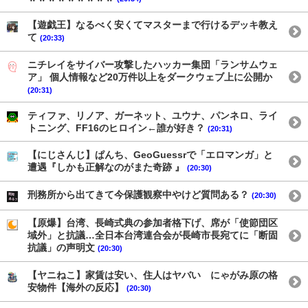
【遊戯王】なるべく安くてマスターまで行けるデッキ教え
て
(20:33)
ニチレイをサイバー攻撃したハッカー集団「ランサムウェ
ア」 個人情報など20万件以上をダークウェブ上に公開か
(20:31)
ティファ、リノア、ガーネット、ユウナ、パンネロ、ライ
トニング、FF16のヒロイン←誰が好き？
(20:31)
【にじさんじ】ぱんち、GeoGuessrで「エロマンガ」と
遭遇『しかも正解なのがまた奇跡 』
(20:30)
刑務所から出てきて今保護観察中やけど質問ある？
(20:30)
【原爆】台湾、長崎式典の参加者格下げ、席が「使節団区
域外」と抗議…全日本台湾連合会が長崎市長宛てに「断固
抗議」の声明文
(20:30)
【ヤニねこ】家賃は安い、住人はヤバい にゃがみ原の格
安物件【海外の反応】
(20:30)