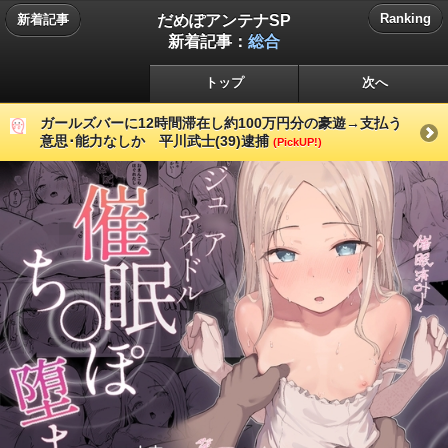
だめぽアンテナSP
Ranking
新着記事
新着記事：
総合
トップ
次へ
ガールズバーに12時間滞在し約100万円分の豪遊→支払う
意思･能力なしか 平川武士(39)逮捕
(PickUP!)