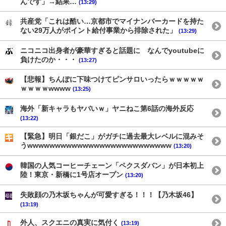
んです」→結果…
(13:29)
共産党「これは酷い…京都市でマイナンバーカードを持た
ない29万人がポイント給付事業から排除された」
(13:29)
ニコニコ出身者が豪華すぎると話題に なんでyoutubeに
負けたのか・・・
(13:27)
【悲報】ちんぽに下味つけてピンサロいったらｗｗｗｗｗ
ｗｗｗｗwwww
(13:25)
海外「新キャラもヤバいｗ」ヤニねこ第6話の海外反応
(13:22)
【緊急】明日「銀だこ」がガチに過去最大レベルに混みそ
うwwwwwwwwwwwwwwwwwwwwwwwwww
(13:20)
韓国の人気コーヒーチェーン「ペクスダバン」が日本初上
陸！東京・新橋に1号店オープン
(13:20)
失敗顔の乃木坂ちゃんが可愛すぎる！！！【乃木坂46】
(13:19)
外人、スクエニの真実に気付く
(13:19)