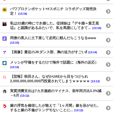
パワプロクンポケット×#スポニチ コラボグッズ発売決
定！
(13:16)
私は22歳の時にでき婚した。従姉妹は『デキ婚＝貧乏底
辺』と認識があるみたいで、私を馬鹿にしてきて…
(13:15)
同僚の美人に土下座して必死に頼んだらこうなるwww
(13:15)
【画像】最近のJKダンス部、胸の迫力がすごい💃
(13:14)
メッシが守備をするだけで海外で話題に（海外の反応）
(13:14)
【悲報】秋田さん、なぜかUAEから目をつけられ
2,000,000,000,000円投資されてしまうｗｗｗｗｗ
(13:12)
実質消費支出は7カ月連続のマイナス、前年同月比3.3%減
－6月
(13:12)
嫁の浮気を確信したが敢えて「1ヶ月間」嫁を泳がせた。
すると嫁の不倫がトンデモないことに...
(13:12)