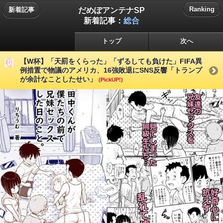
だめぽアンテナSP
Ranking
新着記事
新着記事：
総合
トップ
次へ
【W杯】「天罰をくらった」「ずるしても負けた」FIFA異
例措置で物議のアメリカ、16強敗退にSNS反響「トランプ
が余計なことしたせい」
(PickUP!)