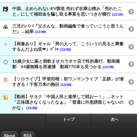
中国、止められないEV製造 売れず在庫山積み「売れたこ
と」にして補助金を騙し取る事案を思いつきが横行
(13:10)
三児のパパ『父さんな、動画編集で食っていこうと思うん
だ』→結果
(13:09)
【画像あり】ギャル「男の人って、こういうの見ると興奮
するんだよね笑❤」ﾊﾟｼｬ
(13:09)
15歳少女に薬と酒飲ませカラオケ店で性的暴行、動画撮
影 54歳無職を再逮捕 動画770本も見つかる
(13:09)
【ソロライブ】甲斐田晴：初ワンマンライブ「足跡」が凄
すぎる！千客万来の熱狂
(13:09)
【動画】サヨク「中国人民と連帯して戦おー！」…ネット
「正体隠さなくなったなぁ」「普通に外患誘致じゃないの
かな」
(13:08)
トップ
次へ
About
RSS