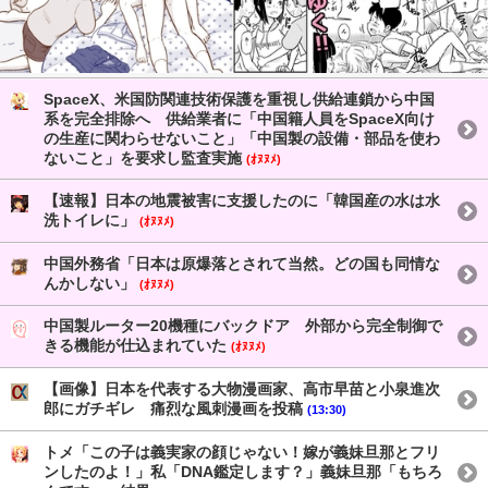
SpaceX、米国防関連技術保護を重視し供給連鎖から中国
系を完全排除へ 供給業者に「中国籍人員をSpaceX向け
の生産に関わらせないこと」「中国製の設備・部品を使わ
ないこと」を要求し監査実施
(ｵﾇﾇﾒ)
【速報】日本の地震被害に支援したのに「韓国産の水は水
洗トイレに」
(ｵﾇﾇﾒ)
中国外務省「日本は原爆落とされて当然。どの国も同情な
んかしない」
(ｵﾇﾇﾒ)
中国製ルーター20機種にバックドア 外部から完全制御で
きる機能が仕込まれていた
(ｵﾇﾇﾒ)
【画像】日本を代表する大物漫画家、高市早苗と小泉進次
郎にガチギレ 痛烈な風刺漫画を投稿
(13:30)
トメ「この子は義実家の顔じゃない！嫁が義妹旦那とフリ
ンしたのよ！」私「DNA鑑定します？」義妹旦那「もちろ